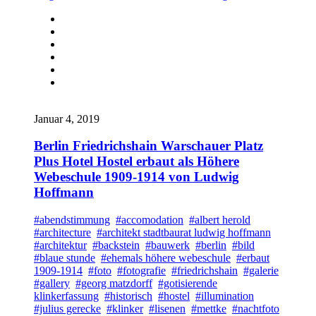
Januar 4, 2019
Berlin Friedrichshain Warschauer Platz
Plus Hotel Hostel erbaut als Höhere
Webeschule 1909-1914 von Ludwig
Hoffmann
#abendstimmung
#accomodation
#albert herold
#architecture
#architekt stadtbaurat ludwig hoffmann
#architektur
#backstein
#bauwerk
#berlin
#bild
#blaue stunde
#ehemals höhere webeschule
#erbaut
1909-1914
#foto
#fotografie
#friedrichshain
#galerie
#gallery
#georg matzdorff
#gotisierende
klinkerfassung
#historisch
#hostel
#illumination
#julius gerecke
#klinker
#lisenen
#mettke
#nachtfoto