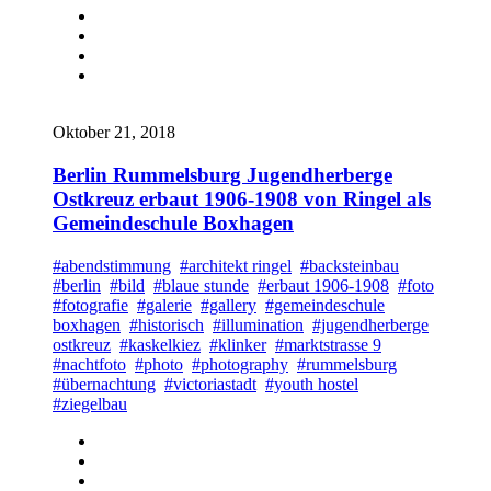
Oktober 21, 2018
Berlin Rummelsburg Jugendherberge
Ostkreuz erbaut 1906-1908 von Ringel als
Gemeindeschule Boxhagen
#abendstimmung
#architekt ringel
#backsteinbau
#berlin
#bild
#blaue stunde
#erbaut 1906-1908
#foto
#fotografie
#galerie
#gallery
#gemeindeschule
boxhagen
#historisch
#illumination
#jugendherberge
ostkreuz
#kaskelkiez
#klinker
#marktstrasse 9
#nachtfoto
#photo
#photography
#rummelsburg
#übernachtung
#victoriastadt
#youth hostel
#ziegelbau