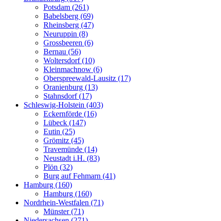
Potsdam (261)
Babelsberg (69)
Rheinsberg (47)
Neuruppin (8)
Grossbeeren (6)
Bernau (56)
Woltersdorf (10)
Kleinmachnow (6)
Oberspreewald-Lausitz (17)
Oranienburg (13)
Stahnsdorf (17)
Schleswig-Holstein (403)
Eckernförde (16)
Lübeck (147)
Eutin (25)
Grömitz (45)
Travemünde (14)
Neustadt i.H. (83)
Plön (32)
Burg auf Fehmarn (41)
Hamburg (160)
Hamburg (160)
Nordrhein-Westfalen (71)
Münster (71)
Niedersachsen (271)