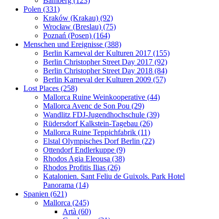
Bamberg (123)
Polen (331)
Kraków (Krakau) (92)
Wrocław (Breslau) (75)
Poznań (Posen) (164)
Menschen und Ereignisse (388)
Berlin Karneval der Kulturen 2017 (155)
Berlin Christopher Street Day 2017 (92)
Berlin Christopher Street Day 2018 (84)
Berlin Karneval der Kulturen 2009 (57)
Lost Places (258)
Mallorca Ruine Weinkooperative (44)
Mallorca Avenc de Son Pou (29)
Wandlitz FDJ-Jugendhochschule (39)
Rüdersdorf Kalkstein-Tagebau (26)
Mallorca Ruine Teppichfabrik (11)
Elstal Olympisches Dorf Berlin (22)
Ottendorf Endlerkuppe (9)
Rhodos Agia Eleousa (38)
Rhodos Profitis Ilias (26)
Katalonien. Sant Feliu de Guixols. Park Hotel
Panorama (14)
Spanien (621)
Mallorca (245)
Artà (60)