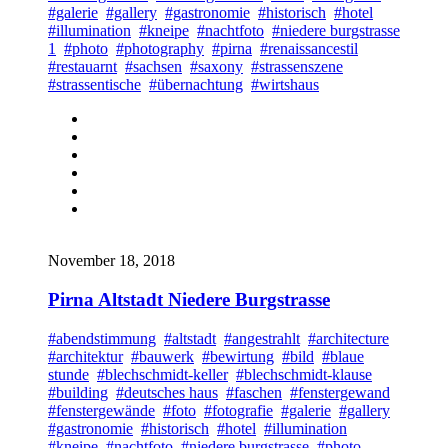
#galerie
#gallery
#gastronomie
#historisch
#hotel
#illumination
#kneipe
#nachtfoto
#niedere burgstrasse
1
#photo
#photography
#pirna
#renaissancestil
#restauarnt
#sachsen
#saxony
#strassenszene
#strassentische
#übernachtung
#wirtshaus
November 18, 2018
Pirna Altstadt Niedere Burgstrasse
#abendstimmung
#altstadt
#angestrahlt
#architecture
#architektur
#bauwerk
#bewirtung
#bild
#blaue
stunde
#blechschmidt-keller
#blechschmidt-klause
#building
#deutsches haus
#faschen
#fenstergewand
#fenstergewände
#foto
#fotografie
#galerie
#gallery
#gastronomie
#historisch
#hotel
#illumination
#kneipe
#nachtfoto
#niedere burgstrasse
#photo