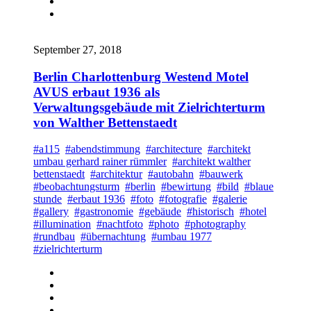
September 27, 2018
Berlin Charlottenburg Westend Motel
AVUS erbaut 1936 als
Verwaltungsgebäude mit Zielrichterturm
von Walther Bettenstaedt
#a115
#abendstimmung
#architecture
#architekt
umbau gerhard rainer rümmler
#architekt walther
bettenstaedt
#architektur
#autobahn
#bauwerk
#beobachtungsturm
#berlin
#bewirtung
#bild
#blaue
stunde
#erbaut 1936
#foto
#fotografie
#galerie
#gallery
#gastronomie
#gebäude
#historisch
#hotel
#illumination
#nachtfoto
#photo
#photography
#rundbau
#übernachtung
#umbau 1977
#zielrichterturm