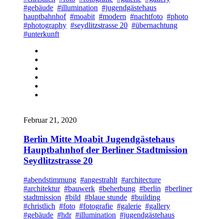
#gebäude
#illumination
#jugendgästehaus
hauptbahnhof
#moabit
#modern
#nachtfoto
#photo
#photography
#seydlitzstrasse 20
#übernachtung
#unterkunft
Februar 21, 2020
Berlin Mitte Moabit Jugendgästehaus
Hauptbahnhof der Berliner Stadtmission
Seydlitzstrasse 20
#abendstimmung
#angestrahlt
#architecture
#architektur
#bauwerk
#beherbung
#berlin
#berliner
stadtmission
#bild
#blaue stunde
#building
#christlich
#foto
#fotografie
#galerie
#gallery
#gebäude
#hdr
#illumination
#jugendgästehaus