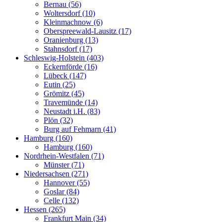
Bernau (56)
Woltersdorf (10)
Kleinmachnow (6)
Oberspreewald-Lausitz (17)
Oranienburg (13)
Stahnsdorf (17)
Schleswig-Holstein (403)
Eckernförde (16)
Lübeck (147)
Eutin (25)
Grömitz (45)
Travemünde (14)
Neustadt i.H. (83)
Plön (32)
Burg auf Fehmarn (41)
Hamburg (160)
Hamburg (160)
Nordrhein-Westfalen (71)
Münster (71)
Niedersachsen (271)
Hannover (55)
Goslar (84)
Celle (132)
Hessen (265)
Frankfurt Main (34)