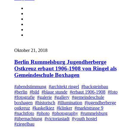
Oktober 21, 2018
Berlin Rummelsburg Jugendherberge
Ostkreuz erbaut 1906-1908 von Ringel als
Gemeindeschule Boxhagen
#abendstimmung
#architekt ringel
#backsteinbau
#berlin
#bild
#blaue stunde
#erbaut 1906-1908
#foto
#fotografie
#galerie
#gallery
#gemeindeschule
boxhagen
#historisch
#illumination
#jugendherberge
ostkreuz
#kaskelkiez
#klinker
#marktstrasse 9
#nachtfoto
#photo
#photography
#rummelsburg
#übernachtung
#victoriastadt
#youth hostel
#ziegelbau