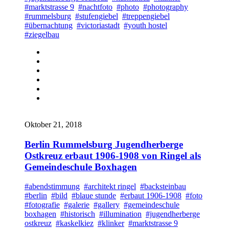
#marktstrasse 9
#nachtfoto
#photo
#photography
#rummelsburg
#stufengiebel
#treppengiebel
#übernachtung
#victoriastadt
#youth hostel
#ziegelbau
Oktober 21, 2018
Berlin Rummelsburg Jugendherberge
Ostkreuz erbaut 1906-1908 von Ringel als
Gemeindeschule Boxhagen
#abendstimmung
#architekt ringel
#backsteinbau
#berlin
#bild
#blaue stunde
#erbaut 1906-1908
#foto
#fotografie
#galerie
#gallery
#gemeindeschule
boxhagen
#historisch
#illumination
#jugendherberge
ostkreuz
#kaskelkiez
#klinker
#marktstrasse 9