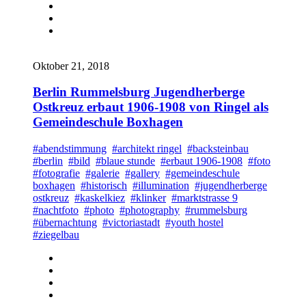
Oktober 21, 2018
Berlin Rummelsburg Jugendherberge
Ostkreuz erbaut 1906-1908 von Ringel als
Gemeindeschule Boxhagen
#abendstimmung
#architekt ringel
#backsteinbau
#berlin
#bild
#blaue stunde
#erbaut 1906-1908
#foto
#fotografie
#galerie
#gallery
#gemeindeschule
boxhagen
#historisch
#illumination
#jugendherberge
ostkreuz
#kaskelkiez
#klinker
#marktstrasse 9
#nachtfoto
#photo
#photography
#rummelsburg
#übernachtung
#victoriastadt
#youth hostel
#ziegelbau