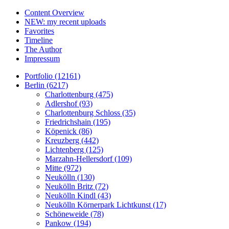
Content Overview
NEW: my recent uploads
Favorites
Timeline
The Author
Impressum
Portfolio (12161)
Berlin (6217)
Charlottenburg (475)
Adlershof (93)
Charlottenburg Schloss (35)
Friedrichshain (195)
Köpenick (86)
Kreuzberg (442)
Lichtenberg (125)
Marzahn-Hellersdorf (109)
Mitte (972)
Neukölln (130)
Neukölln Britz (72)
Neukölln Kindl (43)
Neukölln Körnerpark Lichtkunst (17)
Schöneweide (78)
Pankow (194)