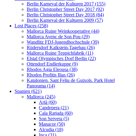
Berlin Karneval der Kulturen 2017 (155)
Berlin Christopher Street Day 2017 (92)
Berlin Christopher Street Day 2018 (84)
Berlin Karneval der Kulturen 2009 (57)
Lost Places (258)
Mallorca Ruine Weinkooperative (44)
Mallorca Avenc de Son Pou (29)
Wandlitz FDJ-Jugendhochschule (39)
Rüdersdorf Kalkstein-Tagebau (26)
Mallorca Ruine Teppichfabrik (11)
Elstal Olympisches Dorf Berlin (22)
Ottendorf Endlerkuppe (9)
Rhodos Agia Eleousa (38)
Rhodos Profitis Ilias (26)
Katalonien. Sant Feliu de Guixols. Park Hotel
Panorama (14)
Spanien (621)
Mallorca (245)
Artà (60)
Capdepera (21)
Cala Ratjada (60)
Son Servera (5)
Manacor (50)
Alcudia (18)
Inca (31)