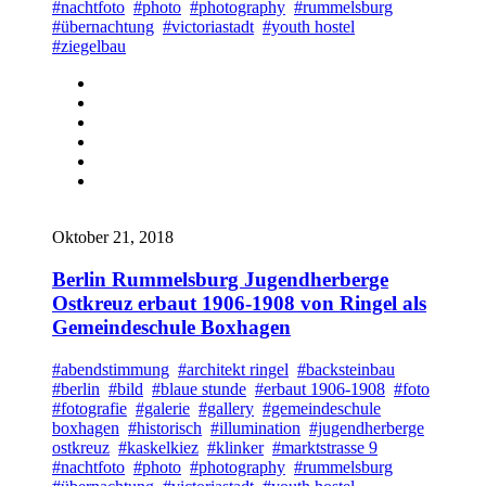
#nachtfoto
#photo
#photography
#rummelsburg
#übernachtung
#victoriastadt
#youth hostel
#ziegelbau
Oktober 21, 2018
Berlin Rummelsburg Jugendherberge
Ostkreuz erbaut 1906-1908 von Ringel als
Gemeindeschule Boxhagen
#abendstimmung
#architekt ringel
#backsteinbau
#berlin
#bild
#blaue stunde
#erbaut 1906-1908
#foto
#fotografie
#galerie
#gallery
#gemeindeschule
boxhagen
#historisch
#illumination
#jugendherberge
ostkreuz
#kaskelkiez
#klinker
#marktstrasse 9
#nachtfoto
#photo
#photography
#rummelsburg