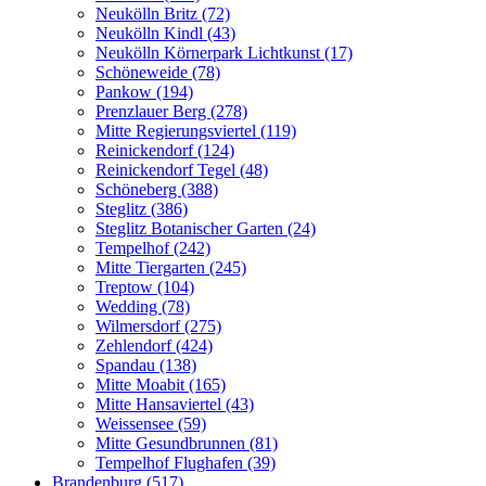
Neukölln Britz (72)
Neukölln Kindl (43)
Neukölln Körnerpark Lichtkunst (17)
Schöneweide (78)
Pankow (194)
Prenzlauer Berg (278)
Mitte Regierungsviertel (119)
Reinickendorf (124)
Reinickendorf Tegel (48)
Schöneberg (388)
Steglitz (386)
Steglitz Botanischer Garten (24)
Tempelhof (242)
Mitte Tiergarten (245)
Treptow (104)
Wedding (78)
Wilmersdorf (275)
Zehlendorf (424)
Spandau (138)
Mitte Moabit (165)
Mitte Hansaviertel (43)
Weissensee (59)
Mitte Gesundbrunnen (81)
Tempelhof Flughafen (39)
Brandenburg (517)