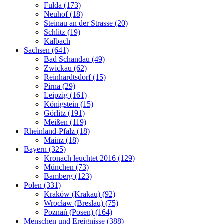
Fulda (173)
Neuhof (18)
Steinau an der Strasse (20)
Schlitz (19)
Kalbach
Sachsen (641)
Bad Schandau (49)
Zwickau (62)
Reinhardtsdorf (15)
Pirna (29)
Leipzig (161)
Königstein (15)
Görlitz (191)
Meißen (119)
Rheinland-Pfalz (18)
Mainz (18)
Bayern (325)
Kronach leuchtet 2016 (129)
München (73)
Bamberg (123)
Polen (331)
Kraków (Krakau) (92)
Wrocław (Breslau) (75)
Poznań (Posen) (164)
Menschen und Ereignisse (388)