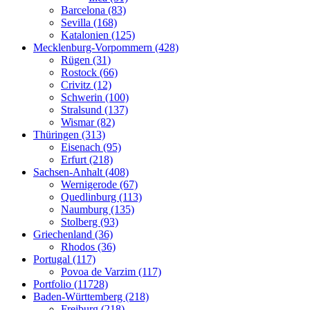
Barcelona (83)
Sevilla (168)
Katalonien (125)
Mecklenburg-Vorpommern (428)
Rügen (31)
Rostock (66)
Crivitz (12)
Schwerin (100)
Stralsund (137)
Wismar (82)
Thüringen (313)
Eisenach (95)
Erfurt (218)
Sachsen-Anhalt (408)
Wernigerode (67)
Quedlinburg (113)
Naumburg (135)
Stolberg (93)
Griechenland (36)
Rhodos (36)
Portugal (117)
Povoa de Varzim (117)
Portfolio (11728)
Baden-Württemberg (218)
Freiburg (218)