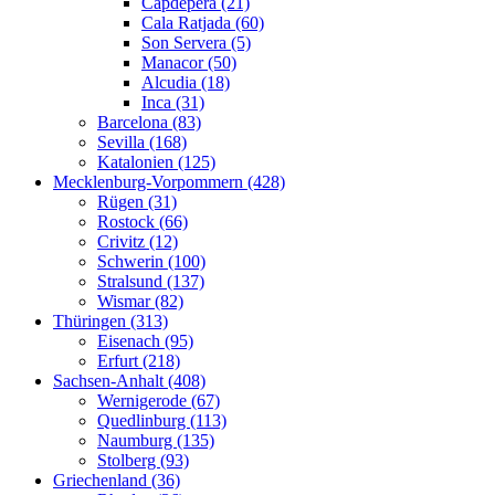
Capdepera (21)
Cala Ratjada (60)
Son Servera (5)
Manacor (50)
Alcudia (18)
Inca (31)
Barcelona (83)
Sevilla (168)
Katalonien (125)
Mecklenburg-Vorpommern (428)
Rügen (31)
Rostock (66)
Crivitz (12)
Schwerin (100)
Stralsund (137)
Wismar (82)
Thüringen (313)
Eisenach (95)
Erfurt (218)
Sachsen-Anhalt (408)
Wernigerode (67)
Quedlinburg (113)
Naumburg (135)
Stolberg (93)
Griechenland (36)