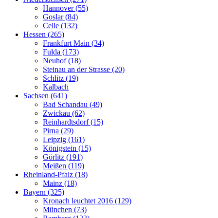
Hannover (55)
Goslar (84)
Celle (132)
Hessen (265)
Frankfurt Main (34)
Fulda (173)
Neuhof (18)
Steinau an der Strasse (20)
Schlitz (19)
Kalbach
Sachsen (641)
Bad Schandau (49)
Zwickau (62)
Reinhardtsdorf (15)
Pirna (29)
Leipzig (161)
Königstein (15)
Görlitz (191)
Meißen (119)
Rheinland-Pfalz (18)
Mainz (18)
Bayern (325)
Kronach leuchtet 2016 (129)
München (73)