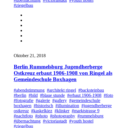
#übernachtung
#victoriastadt
#youth hostel
#ziegelbau
Oktober 21, 2018
Berlin Rummelsburg Jugendherberge
Ostkreuz erbaut 1906-1908 von Ringel als
Gemeindeschule Boxhagen
#abendstimmung
#architekt ringel
#backsteinbau
#berlin
#bild
#blaue stunde
#erbaut 1906-1908
#foto
#fotografie
#galerie
#gallery
#gemeindeschule
boxhagen
#historisch
#illumination
#jugendherberge
ostkreuz
#kaskelkiez
#klinker
#marktstrasse 9
#nachtfoto
#photo
#photography
#rummelsburg
#übernachtung
#victoriastadt
#youth hostel
#ziegelbau