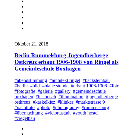
Oktober 21, 2018
Berlin Rummelsburg Jugendherberge
Ostkreuz erbaut 1906-1908 von Ringel als
Gemeindeschule Boxhagen
#abendstimmung
#architekt ringel
#backsteinbau
#berlin
#bild
#blaue stunde
#erbaut 1906-1908
#foto
#fotografie
#galerie
#gallery
#gemeindeschule
boxhagen
#historisch
#illumination
#jugendherberge
ostkreuz
#kaskelkiez
#klinker
#marktstrasse 9
#nachtfoto
#photo
#photography
#rummelsburg
#übernachtung
#victoriastadt
#youth hostel
#ziegelbau