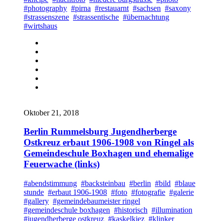
#photography
#pirna
#restauarnt
#sachsen
#saxony
#strassenszene
#strassentische
#übernachtung
#wirtshaus
Oktober 21, 2018
Berlin Rummelsburg Jugendherberge
Ostkreuz erbaut 1906-1908 von Ringel als
Gemeindeschule Boxhagen und ehemalige
Feuerwache (links)
#abendstimmung
#backsteinbau
#berlin
#bild
#blaue
stunde
#erbaut 1906-1908
#foto
#fotografie
#galerie
#gallery
#gemeindebaumeister ringel
#gemeindeschule boxhagen
#historisch
#illumination
#jugendherberge ostkreuz
#kaskelkiez
#klinker