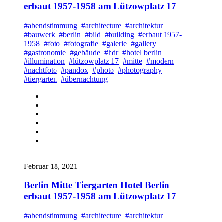
erbaut 1957-1958 am Lützowplatz 17
#abendstimmung
#architecture
#architektur
#bauwerk
#berlin
#bild
#building
#erbaut 1957-
1958
#foto
#fotografie
#galerie
#gallery
#gastronomie
#gebäude
#hdr
#hotel berlin
#illumination
#lützowplatz 17
#mitte
#modern
#nachtfoto
#pandox
#photo
#photography
#tiergarten
#übernachtung
Februar 18, 2021
Berlin Mitte Tiergarten Hotel Berlin
erbaut 1957-1958 am Lützowplatz 17
#abendstimmung
#architecture
#architektur