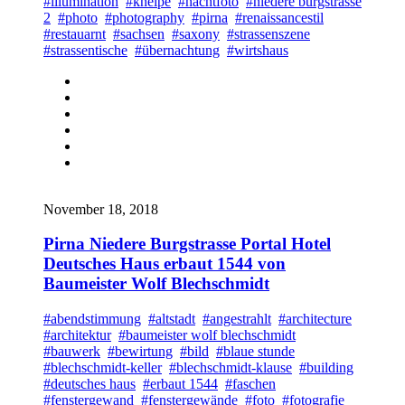
#illumination
#kneipe
#nachtfoto
#niedere burgstrasse
2
#photo
#photography
#pirna
#renaissancestil
#restauarnt
#sachsen
#saxony
#strassenszene
#strassentische
#übernachtung
#wirtshaus
November 18, 2018
Pirna Niedere Burgstrasse Portal Hotel
Deutsches Haus erbaut 1544 von
Baumeister Wolf Blechschmidt
#abendstimmung
#altstadt
#angestrahlt
#architecture
#architektur
#baumeister wolf blechschmidt
#bauwerk
#bewirtung
#bild
#blaue stunde
#blechschmidt-keller
#blechschmidt-klause
#building
#deutsches haus
#erbaut 1544
#faschen
#fenstergewand
#fenstergewände
#foto
#fotografie