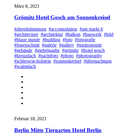
März 8, 2021
Grömitz Hotel Gosch am Sonnenkreisel
#abendstimmung
#accomodation
#am markt 6
#architecture
#architektur
#balkon
#bauwerk
#bild
#blaue stunde
#building
#foto
#fotografie
#fugenschnitt
#galerie
#gallery
#gastronomie
#gebäude
#giebelgaube
#grömitz
#hotel gosch
#kreuzdach
#nachtfoto
#photo
#photography
#schleswig-holstein
#sonnenkreisel
#übernachtung
#walmdach
Februar 18, 2021
Berlin Mitte Tiergarten Hotel Berlin