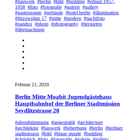
#bauwerk
#berlin
#bild
#building
#erbaut 1957-
1958
#foto
#fotografie
#galerie
#gallery
#gastronomie
#gebäude
#hotel berlin
#illumination
#lützowplatz 17
#mitte
#modern
#nachtfoto
#pandox
#photo
#photography
#tiergarten
#übernachtung
Februar 21, 2020
Berlin Mitte Moabit Jugendgästehaus
Hauptbahnhof der Berliner Stadtmission
Seydlitzstrasse 20
#abendstimmung
#angestrahlt
#architecture
#architektur
#bauwerk
#beherbung
#berlin
#berliner
stadtmission
#bild
#blaue stunde
#building
#christlich
#foto
#fotografie
#galerie
#gallery