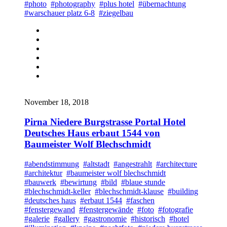
#photo
#photography
#plus hotel
#übernachtung
#warschauer platz 6-8
#ziegelbau
November 18, 2018
Pirna Niedere Burgstrasse Portal Hotel
Deutsches Haus erbaut 1544 von
Baumeister Wolf Blechschmidt
#abendstimmung
#altstadt
#angestrahlt
#architecture
#architektur
#baumeister wolf blechschmidt
#bauwerk
#bewirtung
#bild
#blaue stunde
#blechschmidt-keller
#blechschmidt-klause
#building
#deutsches haus
#erbaut 1544
#faschen
#fenstergewand
#fenstergewände
#foto
#fotografie
#galerie
#gallery
#gastronomie
#historisch
#hotel