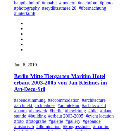
hauptbahnhof
#moabit
#modern
#nachtfoto
#photo
#photography
#seydlitzstrasse 20
#übernachtung
#unterkunft
Juni 6, 2019
Berlin Mitte Tiergarten Maritim Hotel
erbaut 2003-2005 von Jan Kleihues im
Art-Deco-Stil
#abendstimmung
#accommodation
#architecture
#architekt jan kleihues
#architektur
#art-deco-stil
#baum
#bauwerk
#berlin
#bewirtung
#bild
#blaue
stunde
#building
#erbaut 2003-2005
#event location
#foto
#fotografie
#galerie
#gallery
#gebäude
#historisch
#illumination
#kongresshotel
#maritim