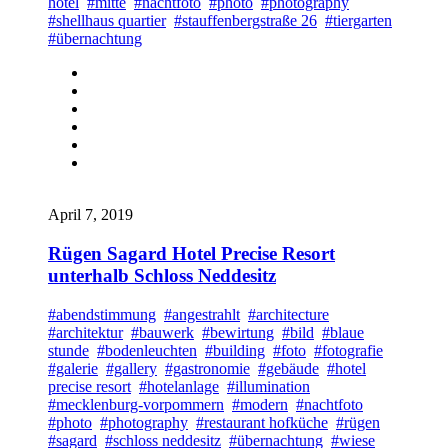
hotel
#mitte
#nachtfoto
#photo
#photography
#shellhaus quartier
#stauffenbergstraße 26
#tiergarten
#übernachtung
April 7, 2019
Rügen Sagard Hotel Precise Resort
unterhalb Schloss Neddesitz
#abendstimmung
#angestrahlt
#architecture
#architektur
#bauwerk
#bewirtung
#bild
#blaue
stunde
#bodenleuchten
#building
#foto
#fotografie
#galerie
#gallery
#gastronomie
#gebäude
#hotel
precise resort
#hotelanlage
#illumination
#mecklenburg-vorpommern
#modern
#nachtfoto
#photo
#photography
#restaurant hofküche
#rügen
#sagard
#schloss neddesitz
#übernachtung
#wiese