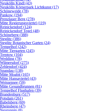
Neukölln Kindl (43)
Neukölln Körnerpark Lichtkunst (17)
Schöneweide (78)
Pankow (194)
Prenzlauer Berg (278)
Mitte Regierungsviertel (119)
Reinickendorf (124)
Reinickendorf Tegel (48)
Schöneberg (388)
Steglitz (386)
Steglitz Botanischer Garten (24)
Tempelhof (242)
Mitte Tiergarten (245)
Treptow (104)
Wedding (78)
Wilmersdorf (275)
Zehlendorf (424)
Spandau (138)
Mitte Moabit (165)
Mitte Hansaviertel (43)
Weissensee (59)
Mitte Gesundbrunnen (81)
Tempelhof Flughafen (39)
Brandenburg (517)
Potsdam (261)
Babelsberg (69)
Rheinsberg (47)
Neuruppin (8)