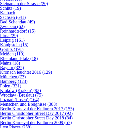
Steinau an der Strasse (20)
Schlitz (19)
Kalbach
Sachsen (641)
Bad Schandau (49)
Zwickau (62)
Reinhardtsdorf (15)
Pirna (29)
Leipzig (161)
Königstein (15)
Görlitz (191)
Meißen (119)
Rheinland-Pfalz (18)
Mainz (18)
Bayern (325)
Kronach leuchtet 2016 (129)
München (73)
Bamberg (123)
Polen (331)
Kraków (Krakau) (92)
Wrocław (Breslau) (75)
Poznań (Posen) (164)
Menschen und Ereignisse (388)
Berlin Karneval der Kulturen 2017 (155)
Berlin Christopher Street Day 2017 (92)
Berlin Christopher Street Day 2018 (84)
Berlin Karneval der Kulturen 2009 (57)
Lost Places (258)