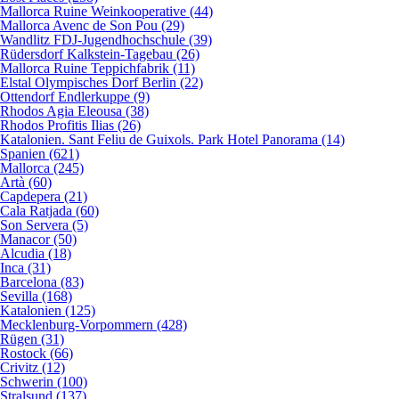
Mallorca Ruine Weinkooperative (44)
Mallorca Avenc de Son Pou (29)
Wandlitz FDJ-Jugendhochschule (39)
Rüdersdorf Kalkstein-Tagebau (26)
Mallorca Ruine Teppichfabrik (11)
Elstal Olympisches Dorf Berlin (22)
Ottendorf Endlerkuppe (9)
Rhodos Agia Eleousa (38)
Rhodos Profitis Ilias (26)
Katalonien. Sant Feliu de Guixols. Park Hotel Panorama (14)
Spanien (621)
Mallorca (245)
Artà (60)
Capdepera (21)
Cala Ratjada (60)
Son Servera (5)
Manacor (50)
Alcudia (18)
Inca (31)
Barcelona (83)
Sevilla (168)
Katalonien (125)
Mecklenburg-Vorpommern (428)
Rügen (31)
Rostock (66)
Crivitz (12)
Schwerin (100)
Stralsund (137)