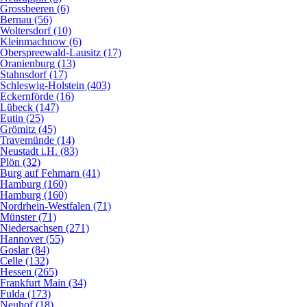
Grossbeeren (6)
Bernau (56)
Woltersdorf (10)
Kleinmachnow (6)
Oberspreewald-Lausitz (17)
Oranienburg (13)
Stahnsdorf (17)
Schleswig-Holstein (403)
Eckernförde (16)
Lübeck (147)
Eutin (25)
Grömitz (45)
Travemünde (14)
Neustadt i.H. (83)
Plön (32)
Burg auf Fehmarn (41)
Hamburg (160)
Hamburg (160)
Nordrhein-Westfalen (71)
Münster (71)
Niedersachsen (271)
Hannover (55)
Goslar (84)
Celle (132)
Hessen (265)
Frankfurt Main (34)
Fulda (173)
Neuhof (18)