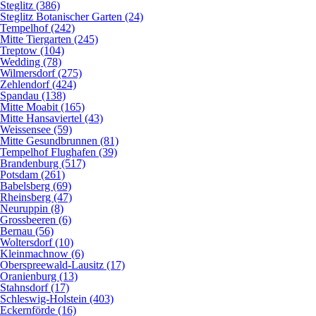
Steglitz (386)
Steglitz Botanischer Garten (24)
Tempelhof (242)
Mitte Tiergarten (245)
Treptow (104)
Wedding (78)
Wilmersdorf (275)
Zehlendorf (424)
Spandau (138)
Mitte Moabit (165)
Mitte Hansaviertel (43)
Weissensee (59)
Mitte Gesundbrunnen (81)
Tempelhof Flughafen (39)
Brandenburg (517)
Potsdam (261)
Babelsberg (69)
Rheinsberg (47)
Neuruppin (8)
Grossbeeren (6)
Bernau (56)
Woltersdorf (10)
Kleinmachnow (6)
Oberspreewald-Lausitz (17)
Oranienburg (13)
Stahnsdorf (17)
Schleswig-Holstein (403)
Eckernförde (16)