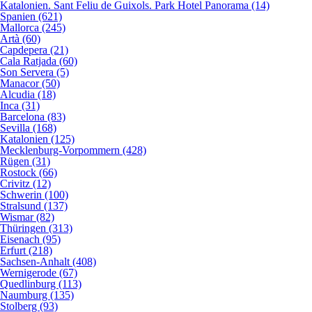
Katalonien. Sant Feliu de Guixols. Park Hotel Panorama (14)
Spanien (621)
Mallorca (245)
Artà (60)
Capdepera (21)
Cala Ratjada (60)
Son Servera (5)
Manacor (50)
Alcudia (18)
Inca (31)
Barcelona (83)
Sevilla (168)
Katalonien (125)
Mecklenburg-Vorpommern (428)
Rügen (31)
Rostock (66)
Crivitz (12)
Schwerin (100)
Stralsund (137)
Wismar (82)
Thüringen (313)
Eisenach (95)
Erfurt (218)
Sachsen-Anhalt (408)
Wernigerode (67)
Quedlinburg (113)
Naumburg (135)
Stolberg (93)