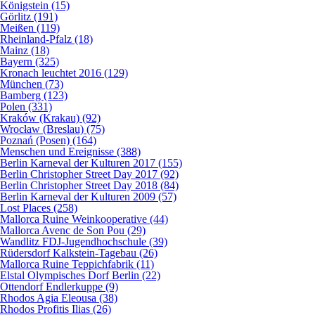
Königstein (15)
Görlitz (191)
Meißen (119)
Rheinland-Pfalz (18)
Mainz (18)
Bayern (325)
Kronach leuchtet 2016 (129)
München (73)
Bamberg (123)
Polen (331)
Kraków (Krakau) (92)
Wrocław (Breslau) (75)
Poznań (Posen) (164)
Menschen und Ereignisse (388)
Berlin Karneval der Kulturen 2017 (155)
Berlin Christopher Street Day 2017 (92)
Berlin Christopher Street Day 2018 (84)
Berlin Karneval der Kulturen 2009 (57)
Lost Places (258)
Mallorca Ruine Weinkooperative (44)
Mallorca Avenc de Son Pou (29)
Wandlitz FDJ-Jugendhochschule (39)
Rüdersdorf Kalkstein-Tagebau (26)
Mallorca Ruine Teppichfabrik (11)
Elstal Olympisches Dorf Berlin (22)
Ottendorf Endlerkuppe (9)
Rhodos Agia Eleousa (38)
Rhodos Profitis Ilias (26)