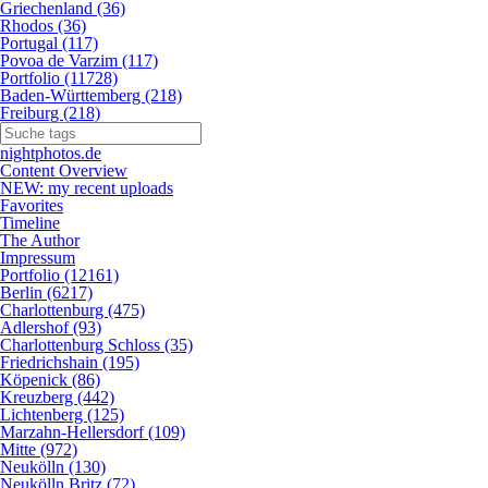
Griechenland (36)
Rhodos (36)
Portugal (117)
Povoa de Varzim (117)
Portfolio (11728)
Baden-Württemberg (218)
Freiburg (218)
nightphotos.de
Content Overview
NEW: my recent uploads
Favorites
Timeline
The Author
Impressum
Portfolio (12161)
Berlin (6217)
Charlottenburg (475)
Adlershof (93)
Charlottenburg Schloss (35)
Friedrichshain (195)
Köpenick (86)
Kreuzberg (442)
Lichtenberg (125)
Marzahn-Hellersdorf (109)
Mitte (972)
Neukölln (130)
Neukölln Britz (72)