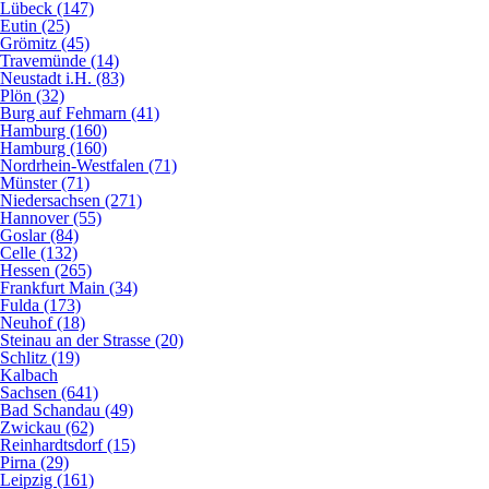
Lübeck (147)
Eutin (25)
Grömitz (45)
Travemünde (14)
Neustadt i.H. (83)
Plön (32)
Burg auf Fehmarn (41)
Hamburg (160)
Hamburg (160)
Nordrhein-Westfalen (71)
Münster (71)
Niedersachsen (271)
Hannover (55)
Goslar (84)
Celle (132)
Hessen (265)
Frankfurt Main (34)
Fulda (173)
Neuhof (18)
Steinau an der Strasse (20)
Schlitz (19)
Kalbach
Sachsen (641)
Bad Schandau (49)
Zwickau (62)
Reinhardtsdorf (15)
Pirna (29)
Leipzig (161)