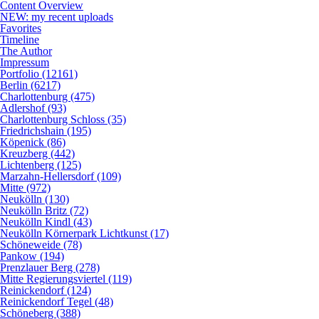
Content Overview
NEW: my recent uploads
Favorites
Timeline
The Author
Impressum
Portfolio (12161)
Berlin (6217)
Charlottenburg (475)
Adlershof (93)
Charlottenburg Schloss (35)
Friedrichshain (195)
Köpenick (86)
Kreuzberg (442)
Lichtenberg (125)
Marzahn-Hellersdorf (109)
Mitte (972)
Neukölln (130)
Neukölln Britz (72)
Neukölln Kindl (43)
Neukölln Körnerpark Lichtkunst (17)
Schöneweide (78)
Pankow (194)
Prenzlauer Berg (278)
Mitte Regierungsviertel (119)
Reinickendorf (124)
Reinickendorf Tegel (48)
Schöneberg (388)