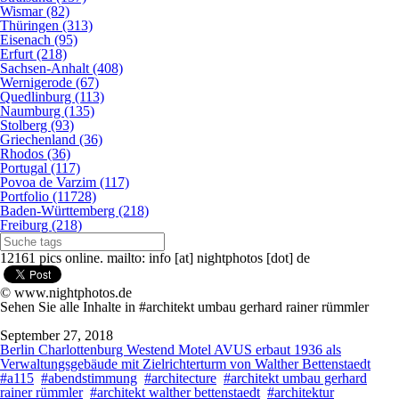
Wismar (82)
Thüringen (313)
Eisenach (95)
Erfurt (218)
Sachsen-Anhalt (408)
Wernigerode (67)
Quedlinburg (113)
Naumburg (135)
Stolberg (93)
Griechenland (36)
Rhodos (36)
Portugal (117)
Povoa de Varzim (117)
Portfolio (11728)
Baden-Württemberg (218)
Freiburg (218)
12161 pics online. mailto: info [at] nightphotos [dot] de
© www.nightphotos.de
Sehen Sie alle Inhalte in #architekt umbau gerhard rainer rümmler
September 27, 2018
Berlin Charlottenburg Westend Motel AVUS erbaut 1936 als
Verwaltungsgebäude mit Zielrichterturm von Walther Bettenstaedt
#a115
#abendstimmung
#architecture
#architekt umbau gerhard
rainer rümmler
#architekt walther bettenstaedt
#architektur