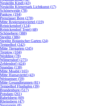
Neukölln Kindl (43)
Neukölln Körnerpark Lichtkunst (17)
Schöneweide (78)
Pankow (194)
Prenzlauer Berg (278)
Mitte Regierungsviertel (119)
Reinickendorf (124)
Reinickendorf Tegel (48)
Schöneberg (388)
Steglitz (386)
Steglitz Botanischer Garten (24)
Tempelhof (242)
Mitte Tiergarten (245)
Treptow (104)
Wedding (78)
Wilmersdorf (275)
Zehlendorf (424)
Spandau (138)
Mitte Moabit (165)
Mitte Hansaviertel (43)
Weissensee (59)
Mitte Gesundbrunnen (81)
Tempelhof Flughafen (39)
Brandenburg (517)
Potsdam (261)
Babelsberg (69)
Rheinsberg (47)
Neuruppin (8)