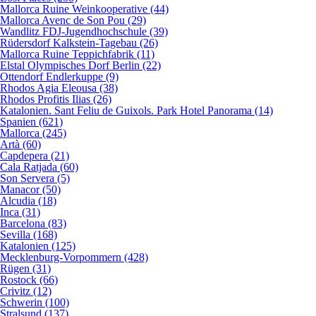
Mallorca Ruine Weinkooperative (44)
Mallorca Avenc de Son Pou (29)
Wandlitz FDJ-Jugendhochschule (39)
Rüdersdorf Kalkstein-Tagebau (26)
Mallorca Ruine Teppichfabrik (11)
Elstal Olympisches Dorf Berlin (22)
Ottendorf Endlerkuppe (9)
Rhodos Agia Eleousa (38)
Rhodos Profitis Ilias (26)
Katalonien. Sant Feliu de Guixols. Park Hotel Panorama (14)
Spanien (621)
Mallorca (245)
Artà (60)
Capdepera (21)
Cala Ratjada (60)
Son Servera (5)
Manacor (50)
Alcudia (18)
Inca (31)
Barcelona (83)
Sevilla (168)
Katalonien (125)
Mecklenburg-Vorpommern (428)
Rügen (31)
Rostock (66)
Crivitz (12)
Schwerin (100)
Stralsund (137)