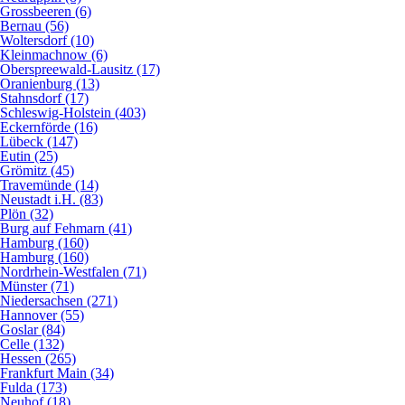
Grossbeeren (6)
Bernau (56)
Woltersdorf (10)
Kleinmachnow (6)
Oberspreewald-Lausitz (17)
Oranienburg (13)
Stahnsdorf (17)
Schleswig-Holstein (403)
Eckernförde (16)
Lübeck (147)
Eutin (25)
Grömitz (45)
Travemünde (14)
Neustadt i.H. (83)
Plön (32)
Burg auf Fehmarn (41)
Hamburg (160)
Hamburg (160)
Nordrhein-Westfalen (71)
Münster (71)
Niedersachsen (271)
Hannover (55)
Goslar (84)
Celle (132)
Hessen (265)
Frankfurt Main (34)
Fulda (173)
Neuhof (18)