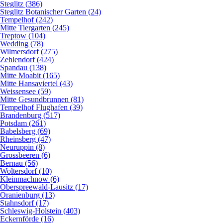
Steglitz (386)
Steglitz Botanischer Garten (24)
Tempelhof (242)
Mitte Tiergarten (245)
Treptow (104)
Wedding (78)
Wilmersdorf (275)
Zehlendorf (424)
Spandau (138)
Mitte Moabit (165)
Mitte Hansaviertel (43)
Weissensee (59)
Mitte Gesundbrunnen (81)
Tempelhof Flughafen (39)
Brandenburg (517)
Potsdam (261)
Babelsberg (69)
Rheinsberg (47)
Neuruppin (8)
Grossbeeren (6)
Bernau (56)
Woltersdorf (10)
Kleinmachnow (6)
Oberspreewald-Lausitz (17)
Oranienburg (13)
Stahnsdorf (17)
Schleswig-Holstein (403)
Eckernförde (16)