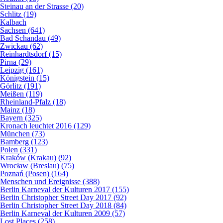
Steinau an der Strasse (20)
Schlitz (19)
Kalbach
Sachsen (641)
Bad Schandau (49)
Zwickau (62)
Reinhardtsdorf (15)
Pirna (29)
Leipzig (161)
Königstein (15)
Görlitz (191)
Meißen (119)
Rheinland-Pfalz (18)
Mainz (18)
Bayern (325)
Kronach leuchtet 2016 (129)
München (73)
Bamberg (123)
Polen (331)
Kraków (Krakau) (92)
Wrocław (Breslau) (75)
Poznań (Posen) (164)
Menschen und Ereignisse (388)
Berlin Karneval der Kulturen 2017 (155)
Berlin Christopher Street Day 2017 (92)
Berlin Christopher Street Day 2018 (84)
Berlin Karneval der Kulturen 2009 (57)
Lost Places (258)