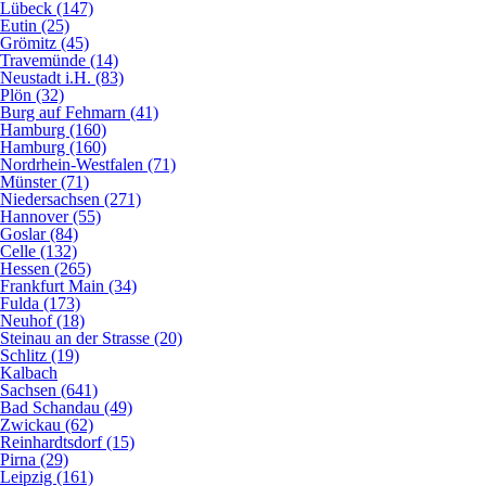
Lübeck (147)
Eutin (25)
Grömitz (45)
Travemünde (14)
Neustadt i.H. (83)
Plön (32)
Burg auf Fehmarn (41)
Hamburg (160)
Hamburg (160)
Nordrhein-Westfalen (71)
Münster (71)
Niedersachsen (271)
Hannover (55)
Goslar (84)
Celle (132)
Hessen (265)
Frankfurt Main (34)
Fulda (173)
Neuhof (18)
Steinau an der Strasse (20)
Schlitz (19)
Kalbach
Sachsen (641)
Bad Schandau (49)
Zwickau (62)
Reinhardtsdorf (15)
Pirna (29)
Leipzig (161)