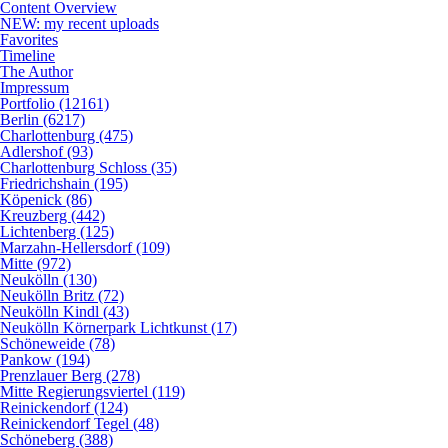
Content Overview
NEW: my recent uploads
Favorites
Timeline
The Author
Impressum
Portfolio (12161)
Berlin (6217)
Charlottenburg (475)
Adlershof (93)
Charlottenburg Schloss (35)
Friedrichshain (195)
Köpenick (86)
Kreuzberg (442)
Lichtenberg (125)
Marzahn-Hellersdorf (109)
Mitte (972)
Neukölln (130)
Neukölln Britz (72)
Neukölln Kindl (43)
Neukölln Körnerpark Lichtkunst (17)
Schöneweide (78)
Pankow (194)
Prenzlauer Berg (278)
Mitte Regierungsviertel (119)
Reinickendorf (124)
Reinickendorf Tegel (48)
Schöneberg (388)