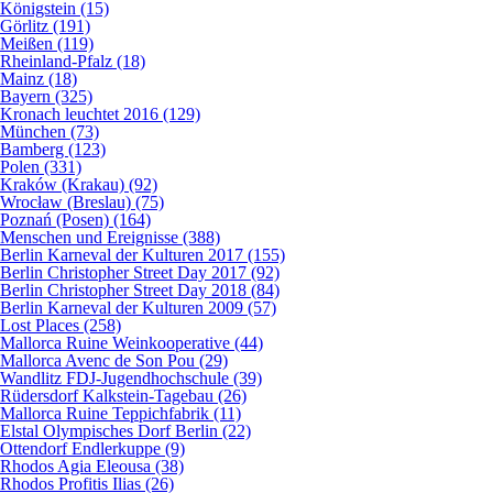
Königstein (15)
Görlitz (191)
Meißen (119)
Rheinland-Pfalz (18)
Mainz (18)
Bayern (325)
Kronach leuchtet 2016 (129)
München (73)
Bamberg (123)
Polen (331)
Kraków (Krakau) (92)
Wrocław (Breslau) (75)
Poznań (Posen) (164)
Menschen und Ereignisse (388)
Berlin Karneval der Kulturen 2017 (155)
Berlin Christopher Street Day 2017 (92)
Berlin Christopher Street Day 2018 (84)
Berlin Karneval der Kulturen 2009 (57)
Lost Places (258)
Mallorca Ruine Weinkooperative (44)
Mallorca Avenc de Son Pou (29)
Wandlitz FDJ-Jugendhochschule (39)
Rüdersdorf Kalkstein-Tagebau (26)
Mallorca Ruine Teppichfabrik (11)
Elstal Olympisches Dorf Berlin (22)
Ottendorf Endlerkuppe (9)
Rhodos Agia Eleousa (38)
Rhodos Profitis Ilias (26)