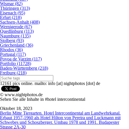
Wismar (82)
Thüringen (313)
Eisenach (95)
Erfurt (218)
Sachsen-Anhalt (408)
Wernigerode (67)
Quedlinburg (113)
Naumburg (135)
Stolberg (93)
Griechenland (36)
Rhodos (36)
Portugal (117)
Povoa de Varzim (117)
Portfolio (11728)
Baden-Württemberg (218)
Freiburg (218)
12161 pics online. mailto: info [at] nightphotos [dot] de
© www.nightphotos.de
Sehen Sie alle Inhalte in #hotel intercontinental
Oktober 18, 2023
Berlin Mitte Tiergarten. Hotel Intercontinental am Landwehrkanal.
Erbaut 1957-1960 als Hotel Hilton von Pereira und Luckmann mit
Schwebes und Schoszberger. Umbau 1978 und 1991. Budapester
Strasse 2A-30