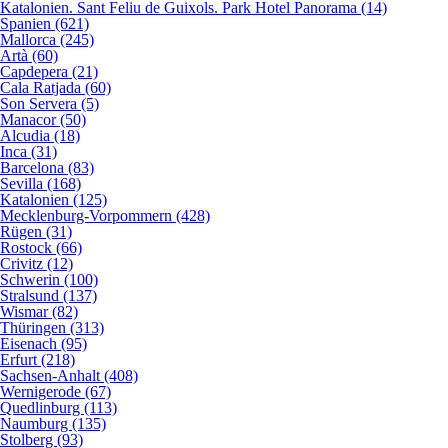
Katalonien. Sant Feliu de Guixols. Park Hotel Panorama (14)
Spanien (621)
Mallorca (245)
Artà (60)
Capdepera (21)
Cala Ratjada (60)
Son Servera (5)
Manacor (50)
Alcudia (18)
Inca (31)
Barcelona (83)
Sevilla (168)
Katalonien (125)
Mecklenburg-Vorpommern (428)
Rügen (31)
Rostock (66)
Crivitz (12)
Schwerin (100)
Stralsund (137)
Wismar (82)
Thüringen (313)
Eisenach (95)
Erfurt (218)
Sachsen-Anhalt (408)
Wernigerode (67)
Quedlinburg (113)
Naumburg (135)
Stolberg (93)