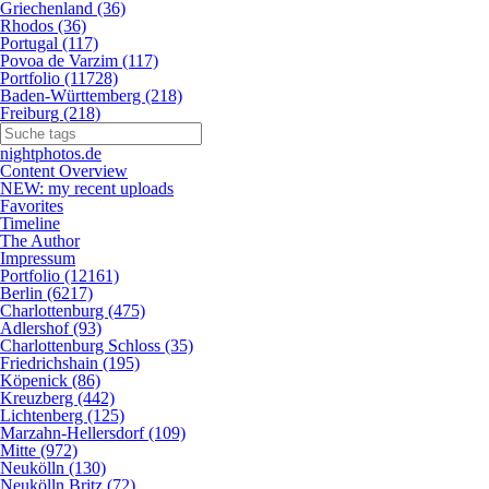
Griechenland (36)
Rhodos (36)
Portugal (117)
Povoa de Varzim (117)
Portfolio (11728)
Baden-Württemberg (218)
Freiburg (218)
nightphotos.de
Content Overview
NEW: my recent uploads
Favorites
Timeline
The Author
Impressum
Portfolio (12161)
Berlin (6217)
Charlottenburg (475)
Adlershof (93)
Charlottenburg Schloss (35)
Friedrichshain (195)
Köpenick (86)
Kreuzberg (442)
Lichtenberg (125)
Marzahn-Hellersdorf (109)
Mitte (972)
Neukölln (130)
Neukölln Britz (72)