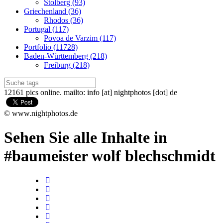
Stolberg (93)
Griechenland (36)
Rhodos (36)
Portugal (117)
Povoa de Varzim (117)
Portfolio (11728)
Baden-Württemberg (218)
Freiburg (218)
12161 pics online. mailto: info [at] nightphotos [dot] de
© www.nightphotos.de
Sehen Sie alle Inhalte in
#baumeister wolf blechschmidt