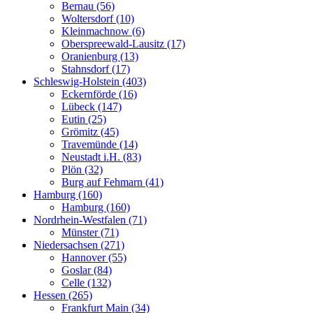
Bernau (56)
Woltersdorf (10)
Kleinmachnow (6)
Oberspreewald-Lausitz (17)
Oranienburg (13)
Stahnsdorf (17)
Schleswig-Holstein (403)
Eckernförde (16)
Lübeck (147)
Eutin (25)
Grömitz (45)
Travemünde (14)
Neustadt i.H. (83)
Plön (32)
Burg auf Fehmarn (41)
Hamburg (160)
Hamburg (160)
Nordrhein-Westfalen (71)
Münster (71)
Niedersachsen (271)
Hannover (55)
Goslar (84)
Celle (132)
Hessen (265)
Frankfurt Main (34)