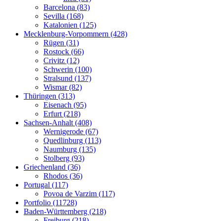
Barcelona (83)
Sevilla (168)
Katalonien (125)
Mecklenburg-Vorpommern (428)
Rügen (31)
Rostock (66)
Crivitz (12)
Schwerin (100)
Stralsund (137)
Wismar (82)
Thüringen (313)
Eisenach (95)
Erfurt (218)
Sachsen-Anhalt (408)
Wernigerode (67)
Quedlinburg (113)
Naumburg (135)
Stolberg (93)
Griechenland (36)
Rhodos (36)
Portugal (117)
Povoa de Varzim (117)
Portfolio (11728)
Baden-Württemberg (218)
Freiburg (218)