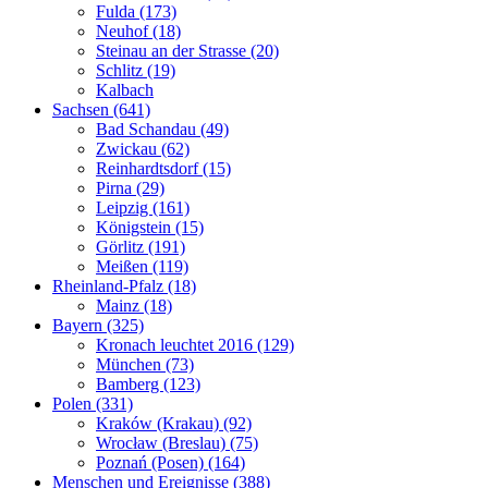
Fulda (173)
Neuhof (18)
Steinau an der Strasse (20)
Schlitz (19)
Kalbach
Sachsen (641)
Bad Schandau (49)
Zwickau (62)
Reinhardtsdorf (15)
Pirna (29)
Leipzig (161)
Königstein (15)
Görlitz (191)
Meißen (119)
Rheinland-Pfalz (18)
Mainz (18)
Bayern (325)
Kronach leuchtet 2016 (129)
München (73)
Bamberg (123)
Polen (331)
Kraków (Krakau) (92)
Wrocław (Breslau) (75)
Poznań (Posen) (164)
Menschen und Ereignisse (388)