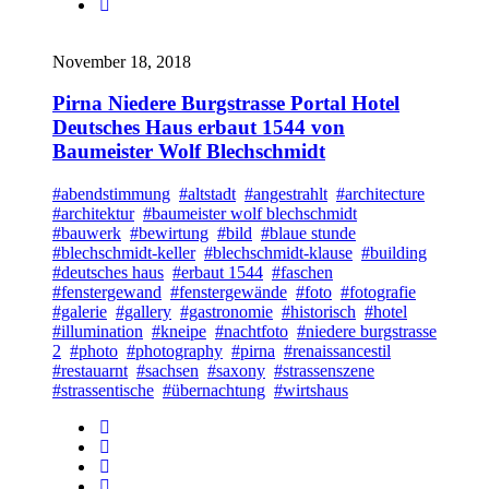
November 18, 2018
Pirna Niedere Burgstrasse Portal Hotel
Deutsches Haus erbaut 1544 von
Baumeister Wolf Blechschmidt
#abendstimmung
#altstadt
#angestrahlt
#architecture
#architektur
#baumeister wolf blechschmidt
#bauwerk
#bewirtung
#bild
#blaue stunde
#blechschmidt-keller
#blechschmidt-klause
#building
#deutsches haus
#erbaut 1544
#faschen
#fenstergewand
#fenstergewände
#foto
#fotografie
#galerie
#gallery
#gastronomie
#historisch
#hotel
#illumination
#kneipe
#nachtfoto
#niedere burgstrasse
2
#photo
#photography
#pirna
#renaissancestil
#restauarnt
#sachsen
#saxony
#strassenszene
#strassentische
#übernachtung
#wirtshaus