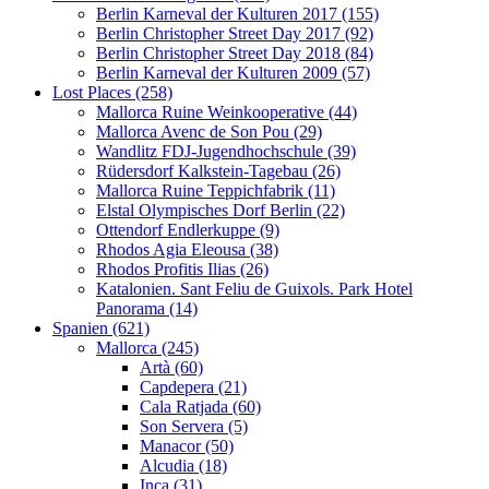
Berlin Karneval der Kulturen 2017 (155)
Berlin Christopher Street Day 2017 (92)
Berlin Christopher Street Day 2018 (84)
Berlin Karneval der Kulturen 2009 (57)
Lost Places (258)
Mallorca Ruine Weinkooperative (44)
Mallorca Avenc de Son Pou (29)
Wandlitz FDJ-Jugendhochschule (39)
Rüdersdorf Kalkstein-Tagebau (26)
Mallorca Ruine Teppichfabrik (11)
Elstal Olympisches Dorf Berlin (22)
Ottendorf Endlerkuppe (9)
Rhodos Agia Eleousa (38)
Rhodos Profitis Ilias (26)
Katalonien. Sant Feliu de Guixols. Park Hotel
Panorama (14)
Spanien (621)
Mallorca (245)
Artà (60)
Capdepera (21)
Cala Ratjada (60)
Son Servera (5)
Manacor (50)
Alcudia (18)
Inca (31)