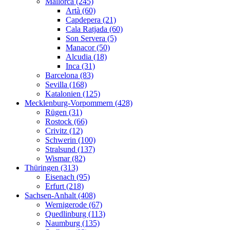
Mallorca (245)
Artà (60)
Capdepera (21)
Cala Ratjada (60)
Son Servera (5)
Manacor (50)
Alcudia (18)
Inca (31)
Barcelona (83)
Sevilla (168)
Katalonien (125)
Mecklenburg-Vorpommern (428)
Rügen (31)
Rostock (66)
Crivitz (12)
Schwerin (100)
Stralsund (137)
Wismar (82)
Thüringen (313)
Eisenach (95)
Erfurt (218)
Sachsen-Anhalt (408)
Wernigerode (67)
Quedlinburg (113)
Naumburg (135)