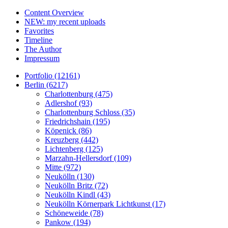
Content Overview
NEW: my recent uploads
Favorites
Timeline
The Author
Impressum
Portfolio (12161)
Berlin (6217)
Charlottenburg (475)
Adlershof (93)
Charlottenburg Schloss (35)
Friedrichshain (195)
Köpenick (86)
Kreuzberg (442)
Lichtenberg (125)
Marzahn-Hellersdorf (109)
Mitte (972)
Neukölln (130)
Neukölln Britz (72)
Neukölln Kindl (43)
Neukölln Körnerpark Lichtkunst (17)
Schöneweide (78)
Pankow (194)