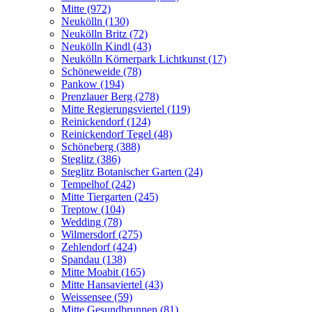
Mitte (972)
Neukölln (130)
Neukölln Britz (72)
Neukölln Kindl (43)
Neukölln Körnerpark Lichtkunst (17)
Schöneweide (78)
Pankow (194)
Prenzlauer Berg (278)
Mitte Regierungsviertel (119)
Reinickendorf (124)
Reinickendorf Tegel (48)
Schöneberg (388)
Steglitz (386)
Steglitz Botanischer Garten (24)
Tempelhof (242)
Mitte Tiergarten (245)
Treptow (104)
Wedding (78)
Wilmersdorf (275)
Zehlendorf (424)
Spandau (138)
Mitte Moabit (165)
Mitte Hansaviertel (43)
Weissensee (59)
Mitte Gesundbrunnen (81)