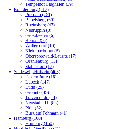
Tempelhof Flughafen (39)
Brandenburg (517)
Potsdam (261)
Babelsberg (69)
Rheinsberg (47)
Neuruppin (8)
Grossbeeren (6)
Bernau (56)
Woltersdorf (10)
Kleinmachnow (6)
Oberspreewald-Lausitz (17)
Oranienburg (13)
Stahnsdorf (17)
Schleswig-Holstein (403)
Eckernförde (16)
Lübeck (147)
Eutin (25)
Grömitz (45)
Travemünde (14)
Neustadt i.H. (83)
Plön (32)
Burg auf Fehmarn (41)
Hamburg (160)
Hamburg (160)
Nordrhein-Westfalen (71)