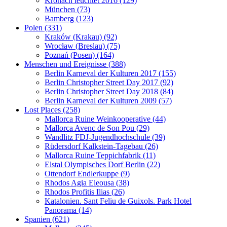
Kronach leuchtet 2016 (129)
München (73)
Bamberg (123)
Polen (331)
Kraków (Krakau) (92)
Wrocław (Breslau) (75)
Poznań (Posen) (164)
Menschen und Ereignisse (388)
Berlin Karneval der Kulturen 2017 (155)
Berlin Christopher Street Day 2017 (92)
Berlin Christopher Street Day 2018 (84)
Berlin Karneval der Kulturen 2009 (57)
Lost Places (258)
Mallorca Ruine Weinkooperative (44)
Mallorca Avenc de Son Pou (29)
Wandlitz FDJ-Jugendhochschule (39)
Rüdersdorf Kalkstein-Tagebau (26)
Mallorca Ruine Teppichfabrik (11)
Elstal Olympisches Dorf Berlin (22)
Ottendorf Endlerkuppe (9)
Rhodos Agia Eleousa (38)
Rhodos Profitis Ilias (26)
Katalonien. Sant Feliu de Guixols. Park Hotel
Panorama (14)
Spanien (621)