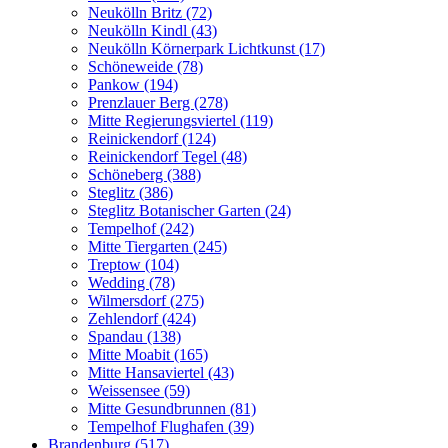
Neukölln Britz (72)
Neukölln Kindl (43)
Neukölln Körnerpark Lichtkunst (17)
Schöneweide (78)
Pankow (194)
Prenzlauer Berg (278)
Mitte Regierungsviertel (119)
Reinickendorf (124)
Reinickendorf Tegel (48)
Schöneberg (388)
Steglitz (386)
Steglitz Botanischer Garten (24)
Tempelhof (242)
Mitte Tiergarten (245)
Treptow (104)
Wedding (78)
Wilmersdorf (275)
Zehlendorf (424)
Spandau (138)
Mitte Moabit (165)
Mitte Hansaviertel (43)
Weissensee (59)
Mitte Gesundbrunnen (81)
Tempelhof Flughafen (39)
Brandenburg (517)