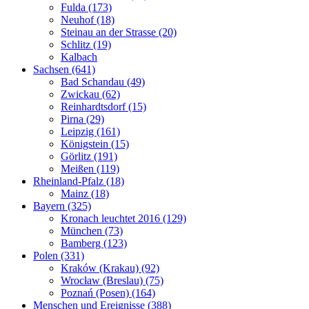
Fulda (173)
Neuhof (18)
Steinau an der Strasse (20)
Schlitz (19)
Kalbach
Sachsen (641)
Bad Schandau (49)
Zwickau (62)
Reinhardtsdorf (15)
Pirna (29)
Leipzig (161)
Königstein (15)
Görlitz (191)
Meißen (119)
Rheinland-Pfalz (18)
Mainz (18)
Bayern (325)
Kronach leuchtet 2016 (129)
München (73)
Bamberg (123)
Polen (331)
Kraków (Krakau) (92)
Wrocław (Breslau) (75)
Poznań (Posen) (164)
Menschen und Ereignisse (388)