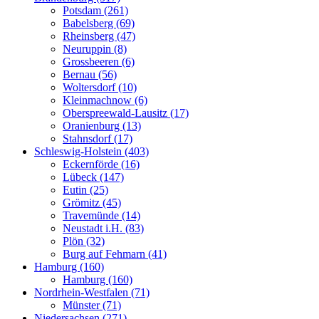
Potsdam (261)
Babelsberg (69)
Rheinsberg (47)
Neuruppin (8)
Grossbeeren (6)
Bernau (56)
Woltersdorf (10)
Kleinmachnow (6)
Oberspreewald-Lausitz (17)
Oranienburg (13)
Stahnsdorf (17)
Schleswig-Holstein (403)
Eckernförde (16)
Lübeck (147)
Eutin (25)
Grömitz (45)
Travemünde (14)
Neustadt i.H. (83)
Plön (32)
Burg auf Fehmarn (41)
Hamburg (160)
Hamburg (160)
Nordrhein-Westfalen (71)
Münster (71)
Niedersachsen (271)