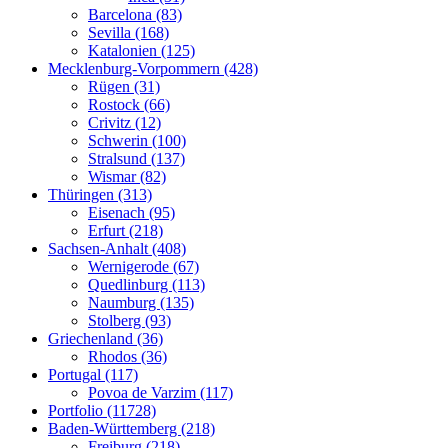
Barcelona (83)
Sevilla (168)
Katalonien (125)
Mecklenburg-Vorpommern (428)
Rügen (31)
Rostock (66)
Crivitz (12)
Schwerin (100)
Stralsund (137)
Wismar (82)
Thüringen (313)
Eisenach (95)
Erfurt (218)
Sachsen-Anhalt (408)
Wernigerode (67)
Quedlinburg (113)
Naumburg (135)
Stolberg (93)
Griechenland (36)
Rhodos (36)
Portugal (117)
Povoa de Varzim (117)
Portfolio (11728)
Baden-Württemberg (218)
Freiburg (218)