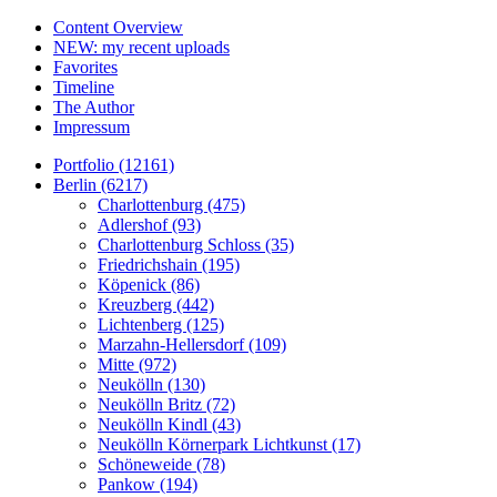
Content Overview
NEW: my recent uploads
Favorites
Timeline
The Author
Impressum
Portfolio (12161)
Berlin (6217)
Charlottenburg (475)
Adlershof (93)
Charlottenburg Schloss (35)
Friedrichshain (195)
Köpenick (86)
Kreuzberg (442)
Lichtenberg (125)
Marzahn-Hellersdorf (109)
Mitte (972)
Neukölln (130)
Neukölln Britz (72)
Neukölln Kindl (43)
Neukölln Körnerpark Lichtkunst (17)
Schöneweide (78)
Pankow (194)