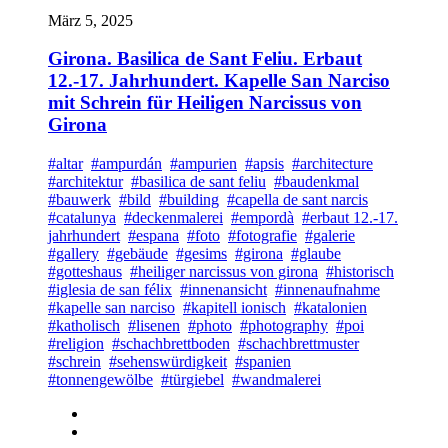
März 5, 2025
Girona. Basilica de Sant Feliu. Erbaut
12.-17. Jahrhundert. Kapelle San Narciso
mit Schrein für Heiligen Narcissus von
Girona
#altar
#ampurdán
#ampurien
#apsis
#architecture
#architektur
#basilica de sant feliu
#baudenkmal
#bauwerk
#bild
#building
#capella de sant narcis
#catalunya
#deckenmalerei
#empordà
#erbaut 12.-17.
jahrhundert
#espana
#foto
#fotografie
#galerie
#gallery
#gebäude
#gesims
#girona
#glaube
#gotteshaus
#heiliger narcissus von girona
#historisch
#iglesia de san félix
#innenansicht
#innenaufnahme
#kapelle san narciso
#kapitell ionisch
#katalonien
#katholisch
#lisenen
#photo
#photography
#poi
#religion
#schachbrettboden
#schachbrettmuster
#schrein
#sehenswürdigkeit
#spanien
#tonnengewölbe
#türgiebel
#wandmalerei