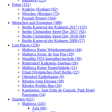
Bamberg (123)
Polen (331)
Kraków (Krakau) (92)
Wrocław (Breslau) (75)
Poznań (Posen) (164)
Menschen und Ereignisse (388)
Berlin Karneval der Kulturen 2017 (155)
Berlin Christopher Street Day 2017 (92)
Berlin Christopher Street Day 2018 (84)
Berlin Karneval der Kulturen 2009 (57)
Lost Places (258)
Mallorca Ruine Weinkooperative (44)
Mallorca Avenc de Son Pou (29)
Wandlitz FDJ-Jugendhochschule (39)
Rüdersdorf Kalkstein-Tagebau (26)
Mallorca Ruine Teppichfabrik (11)
Elstal Olympisches Dorf Berlin (22)
Ottendorf Endlerkuppe (9)
Rhodos Agia Eleousa (38)
Rhodos Profitis Ilias (26)
Katalonien. Sant Feliu de Guixols. Park Hotel
Panorama (14)
Spanien (621)
Mallorca (245)
Artà (60)