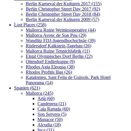
Berlin Karneval der Kulturen 2017 (155)
Berlin Christopher Street Day 2017 (92)
Berlin Christopher Street Day 2018 (84)
Berlin Karneval der Kulturen 2009 (57)
Lost Places (258)
Mallorca Ruine Weinkooperative (44)
Mallorca Avenc de Son Pou (29)
Wandlitz FDJ-Jugendhochschule (39)
Rüdersdorf Kalkstein-Tagebau (26)
Mallorca Ruine Teppichfabrik (11)
Elstal Olympisches Dorf Berlin (22)
Ottendorf Endlerkuppe (9)
Rhodos Agia Eleousa (38)
Rhodos Profitis Ilias (26)
Katalonien. Sant Feliu de Guixols. Park Hotel
Panorama (14)
Spanien (621)
Mallorca (245)
Artà (60)
Capdepera (21)
Cala Ratjada (60)
Son Servera (5)
Manacor (50)
Alcudia (18)
Inca (31)