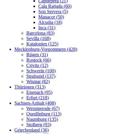
Capdepera (21)
Cala Ratjada (60)
Son Servera (5)
Manacor (50)
Alcudia (18)
Inca (31)
Barcelona (83)
Sevilla (168)
Katalonien (125)
Mecklenburg-Vorpommern (428)
Rügen (31)
Rostock (66)
Crivitz (12)
Schwerin (100)
Stralsund (137)
Wismar (82)
Thüringen (313)
Eisenach (95)
Erfurt (218)
Sachsen-Anhalt (408)
Wernigerode (67)
Quedlinburg (113)
Naumburg (135)
Stolberg (93)
Griechenland (36)