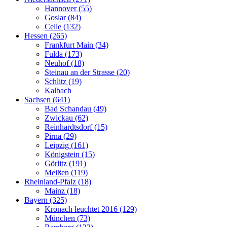
Hannover (55)
Goslar (84)
Celle (132)
Hessen (265)
Frankfurt Main (34)
Fulda (173)
Neuhof (18)
Steinau an der Strasse (20)
Schlitz (19)
Kalbach
Sachsen (641)
Bad Schandau (49)
Zwickau (62)
Reinhardtsdorf (15)
Pirna (29)
Leipzig (161)
Königstein (15)
Görlitz (191)
Meißen (119)
Rheinland-Pfalz (18)
Mainz (18)
Bayern (325)
Kronach leuchtet 2016 (129)
München (73)