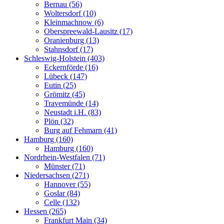
Bernau (56)
Woltersdorf (10)
Kleinmachnow (6)
Oberspreewald-Lausitz (17)
Oranienburg (13)
Stahnsdorf (17)
Schleswig-Holstein (403)
Eckernförde (16)
Lübeck (147)
Eutin (25)
Grömitz (45)
Travemünde (14)
Neustadt i.H. (83)
Plön (32)
Burg auf Fehmarn (41)
Hamburg (160)
Hamburg (160)
Nordrhein-Westfalen (71)
Münster (71)
Niedersachsen (271)
Hannover (55)
Goslar (84)
Celle (132)
Hessen (265)
Frankfurt Main (34)