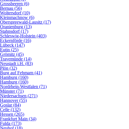
Grossbeeren (6)
Bernau (56)
Woltersdorf (10)
Kleinmachnow (6)
Oberspreewald-Lausitz (17)
Oranienburg (13)
Stahnsdorf (17)
Schleswig-Holstein (403)
Eckernförde (16)
Lübeck (147)
Eutin (25)
Grömitz (45)
Travemünde (14)
Neustadt i.H. (83)
Plön (32)
Burg auf Fehmarn (41)
Hamburg (160)
Hamburg (160)
Nordrhein-Westfalen (71)
Münster (71)
Niedersachsen (271)
Hannover (55)
Goslar (84)
Celle (132)
Hessen (265)
Frankfurt Main (34)
Fulda (173)
Neuhof (18)