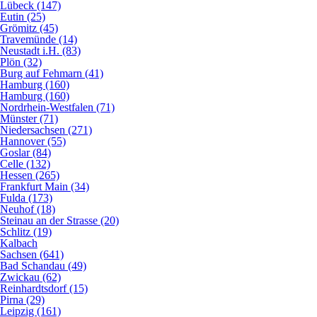
Lübeck (147)
Eutin (25)
Grömitz (45)
Travemünde (14)
Neustadt i.H. (83)
Plön (32)
Burg auf Fehmarn (41)
Hamburg (160)
Hamburg (160)
Nordrhein-Westfalen (71)
Münster (71)
Niedersachsen (271)
Hannover (55)
Goslar (84)
Celle (132)
Hessen (265)
Frankfurt Main (34)
Fulda (173)
Neuhof (18)
Steinau an der Strasse (20)
Schlitz (19)
Kalbach
Sachsen (641)
Bad Schandau (49)
Zwickau (62)
Reinhardtsdorf (15)
Pirna (29)
Leipzig (161)