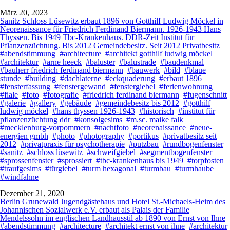
März 20, 2023
Sanitz Schloss Lüsewitz erbaut 1896 von Gotthilf Ludwig Möckel in
Neorenaissance für Friedrich Ferdinand Biermann. 1926-1943 Hans
Thyssen. Bis 1949 Tbc-Krankenhaus. DDR-Zeit Institut für
Pflanzenzüchtung. Bis 2012 Gemeindebesitz. Seit 2012 Privatbesitz
#abendstimmung
#architecture
#architekt gotthilf ludwig möckel
#architektur
#arne heeck
#baluster
#balustrade
#baudenkmal
#bauherr friedrich ferdinand biermann
#bauwerk
#bild
#blaue
stunde
#building
#dachlaterne
#eckquaderung
#erbaut 1896
#fensterfassung
#fenstergewand
#fenstergiebel
#ferienwohnung
#fiale
#foto
#fotografie
#friedrich ferdinand biermann
#fugenschnitt
#galerie
#gallery
#gebäude
#gemeindebesitz bis 2012
#gotthilf
ludwig möckel
#hans thyssen 1926-1943
#historisch
#institut für
pflanzenzüchtung ddr
#konsolgesims
#m.sc. maike falk
#mecklenburg-vorpommern
#nachtfoto
#neorenaissance
#neue-
energien gmbh
#photo
#photography
#portikus
#privatbesitz seit
2012
#privatpraxis für psychotherapie
#putzbau
#rundbogenfenster
#sanitz
#schloss lüsewitz
#schweifgiebel
#segmentbogenfenster
#sprossenfenster
#sprossiert
#tbc-krankenhaus bis 1949
#torpfosten
#traufgesims
#türgiebel
#turm hexagonal
#turmbau
#turmhaube
#windfahne
Dezember 21, 2020
Berlin Grunewald Jugendgästehaus und Hotel St.-Michaels-Heim des
Johannischen Sozialwerk e.V. erbaut als Palais der Familie
Mendelssohn im englischen Landhausstil ab 1890 von Ernst von Ihne
#abendstimmung
#architecture
#architekt ernst von ihne
#architektur