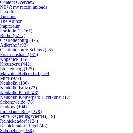
Content Overview
NEW: my recent uploads
Favorites
Timeline
The Author
Impressum
Portfolio (12161)
Berlin (6217)
Charlottenburg (475)
Adlershof (93)
Charlottenburg Schloss (35)
Friedrichshain (195)
Köpenick (86)
Kreuzberg (442)
Lichtenberg (125)
Marzahn-Hellersdorf (109)
Mitte (972)
Neukölln (130)
Neukölln Britz (72)
Neukölln Kindl (43)
Neukölln Körnerpark Lichtkunst (17)
Schöneweide (78)
Pankow (194)
Prenzlauer Berg (278)
Mitte Regierungsviertel (119)
Reinickendorf (124)
Reinickendorf Tegel (48)
Schöneberg (388)