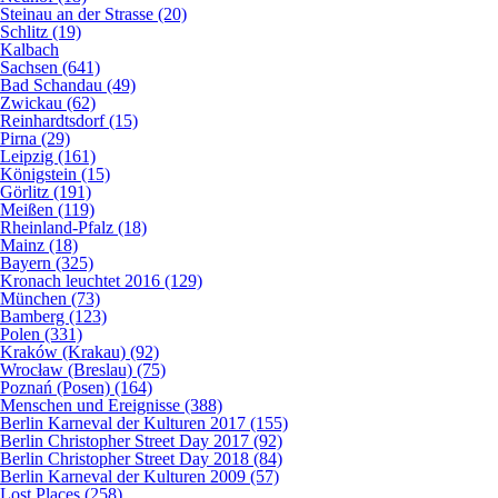
Steinau an der Strasse (20)
Schlitz (19)
Kalbach
Sachsen (641)
Bad Schandau (49)
Zwickau (62)
Reinhardtsdorf (15)
Pirna (29)
Leipzig (161)
Königstein (15)
Görlitz (191)
Meißen (119)
Rheinland-Pfalz (18)
Mainz (18)
Bayern (325)
Kronach leuchtet 2016 (129)
München (73)
Bamberg (123)
Polen (331)
Kraków (Krakau) (92)
Wrocław (Breslau) (75)
Poznań (Posen) (164)
Menschen und Ereignisse (388)
Berlin Karneval der Kulturen 2017 (155)
Berlin Christopher Street Day 2017 (92)
Berlin Christopher Street Day 2018 (84)
Berlin Karneval der Kulturen 2009 (57)
Lost Places (258)