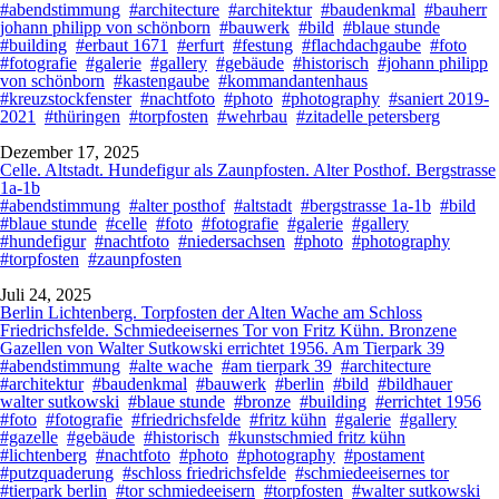
#abendstimmung
#architecture
#architektur
#baudenkmal
#bauherr
johann philipp von schönborn
#bauwerk
#bild
#blaue stunde
#building
#erbaut 1671
#erfurt
#festung
#flachdachgaube
#foto
#fotografie
#galerie
#gallery
#gebäude
#historisch
#johann philipp
von schönborn
#kastengaube
#kommandantenhaus
#kreuzstockfenster
#nachtfoto
#photo
#photography
#saniert 2019-
2021
#thüringen
#torpfosten
#wehrbau
#zitadelle petersberg
Dezember 17, 2025
Celle. Altstadt. Hundefigur als Zaunpfosten. Alter Posthof. Bergstrasse
1a-1b
#abendstimmung
#alter posthof
#altstadt
#bergstrasse 1a-1b
#bild
#blaue stunde
#celle
#foto
#fotografie
#galerie
#gallery
#hundefigur
#nachtfoto
#niedersachsen
#photo
#photography
#torpfosten
#zaunpfosten
Juli 24, 2025
Berlin Lichtenberg. Torpfosten der Alten Wache am Schloss
Friedrichsfelde. Schmiedeeisernes Tor von Fritz Kühn. Bronzene
Gazellen von Walter Sutkowski errichtet 1956. Am Tierpark 39
#abendstimmung
#alte wache
#am tierpark 39
#architecture
#architektur
#baudenkmal
#bauwerk
#berlin
#bild
#bildhauer
walter sutkowski
#blaue stunde
#bronze
#building
#errichtet 1956
#foto
#fotografie
#friedrichsfelde
#fritz kühn
#galerie
#gallery
#gazelle
#gebäude
#historisch
#kunstschmied fritz kühn
#lichtenberg
#nachtfoto
#photo
#photography
#postament
#putzquaderung
#schloss friedrichsfelde
#schmiedeeisernes tor
#tierpark berlin
#tor schmiedeeisern
#torpfosten
#walter sutkowski