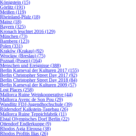
Königstein (15)
Görlitz (191)
Meißen (119)
Rheinland-Pfalz (18)
Mainz (18)
Bayern (325)
Kronach leuchtet 2016 (129)
München (73)
Bamberg (123)
Polen (331)
Kraków (Krakau) (92)
Wrocław (Breslau) (75)
Poznań (Posen) (164)
Menschen und Ereignisse (388)
Berlin Karneval der Kulturen 2017 (155)
Berlin Christopher Street Day 2017 (92)
Berlin Christopher Street Day 2018 (84)
Berlin Karneval der Kulturen 2009 (57)
Lost Places (258)
Mallorca Ruine Weinkooperative (44)
Mallorca Avenc de Son Pou (29)
Wandlitz FDJ-Jugendhochschule (39)
Rüdersdorf Kalkstein-Tagebau (26)
Mallorca Ruine Teppichfabrik (11)
Elstal Olympisches Dorf Berlin (22)
Ottendorf Endlerkuppe (9)
Rhodos Agia Eleousa (38)
Rhodos Profitis Ilias (26)