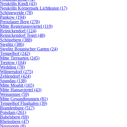
Neukölln Kindl (43)
Neukölln Körnerpark Lichtkunst (17)
Schöneweide (78)
Pankow (194)
Prenzlauer Berg (278)
Mitte Regierungsviertel (119)
Reinickendorf (124)
Reinickendorf Tegel (48)
Schöneberg (388)
Steglitz (386)
Steglitz Botanischer Garten (24)
Tempelhof (242)
Mitte Tiergarten (245)
Treptow (104)
Wedding (78)
Wilmersdorf (275)
Zehlendorf (424)
Spandau (138)
Mitte Moabit (165)
Mitte Hansaviertel (43)
Weissensee (59)
Mitte Gesundbrunnen (81)
Tempelhof Flughafen (39)
Brandenburg (517)
Potsdam (261)
Babelsberg (69)
Rheinsberg (47)
Neuruppin (8)