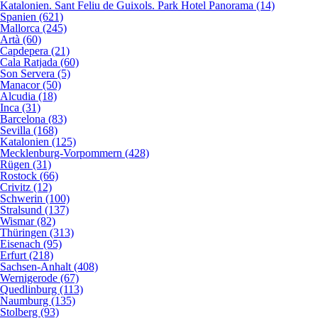
Katalonien. Sant Feliu de Guixols. Park Hotel Panorama (14)
Spanien (621)
Mallorca (245)
Artà (60)
Capdepera (21)
Cala Ratjada (60)
Son Servera (5)
Manacor (50)
Alcudia (18)
Inca (31)
Barcelona (83)
Sevilla (168)
Katalonien (125)
Mecklenburg-Vorpommern (428)
Rügen (31)
Rostock (66)
Crivitz (12)
Schwerin (100)
Stralsund (137)
Wismar (82)
Thüringen (313)
Eisenach (95)
Erfurt (218)
Sachsen-Anhalt (408)
Wernigerode (67)
Quedlinburg (113)
Naumburg (135)
Stolberg (93)