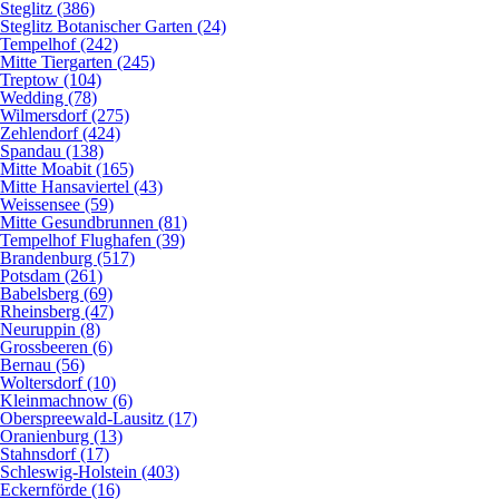
Steglitz (386)
Steglitz Botanischer Garten (24)
Tempelhof (242)
Mitte Tiergarten (245)
Treptow (104)
Wedding (78)
Wilmersdorf (275)
Zehlendorf (424)
Spandau (138)
Mitte Moabit (165)
Mitte Hansaviertel (43)
Weissensee (59)
Mitte Gesundbrunnen (81)
Tempelhof Flughafen (39)
Brandenburg (517)
Potsdam (261)
Babelsberg (69)
Rheinsberg (47)
Neuruppin (8)
Grossbeeren (6)
Bernau (56)
Woltersdorf (10)
Kleinmachnow (6)
Oberspreewald-Lausitz (17)
Oranienburg (13)
Stahnsdorf (17)
Schleswig-Holstein (403)
Eckernförde (16)