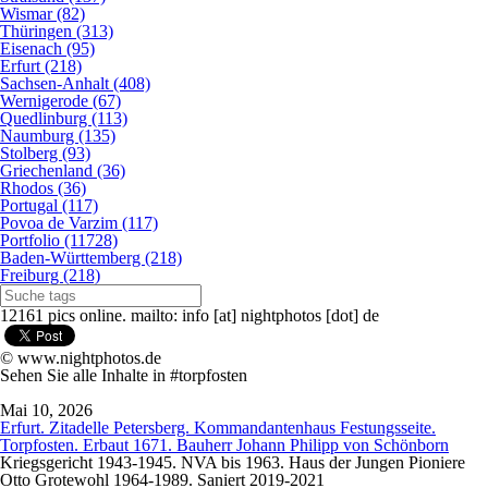
Wismar (82)
Thüringen (313)
Eisenach (95)
Erfurt (218)
Sachsen-Anhalt (408)
Wernigerode (67)
Quedlinburg (113)
Naumburg (135)
Stolberg (93)
Griechenland (36)
Rhodos (36)
Portugal (117)
Povoa de Varzim (117)
Portfolio (11728)
Baden-Württemberg (218)
Freiburg (218)
12161 pics online. mailto: info [at] nightphotos [dot] de
© www.nightphotos.de
Sehen Sie alle Inhalte in #torpfosten
Mai 10, 2026
Erfurt. Zitadelle Petersberg. Kommandantenhaus Festungsseite.
Torpfosten. Erbaut 1671. Bauherr Johann Philipp von Schönborn
Kriegsgericht 1943-1945. NVA bis 1963. Haus der Jungen Pioniere
Otto Grotewohl 1964-1989. Saniert 2019-2021