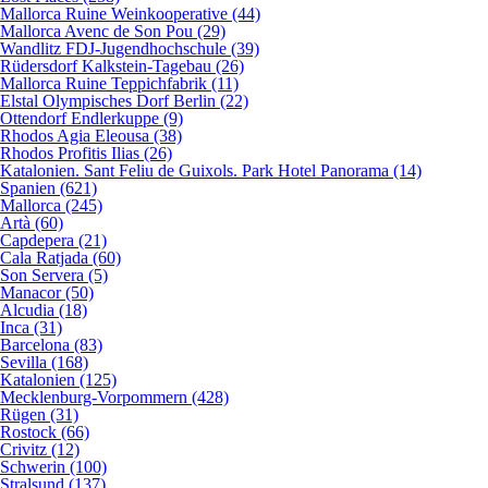
Mallorca Ruine Weinkooperative (44)
Mallorca Avenc de Son Pou (29)
Wandlitz FDJ-Jugendhochschule (39)
Rüdersdorf Kalkstein-Tagebau (26)
Mallorca Ruine Teppichfabrik (11)
Elstal Olympisches Dorf Berlin (22)
Ottendorf Endlerkuppe (9)
Rhodos Agia Eleousa (38)
Rhodos Profitis Ilias (26)
Katalonien. Sant Feliu de Guixols. Park Hotel Panorama (14)
Spanien (621)
Mallorca (245)
Artà (60)
Capdepera (21)
Cala Ratjada (60)
Son Servera (5)
Manacor (50)
Alcudia (18)
Inca (31)
Barcelona (83)
Sevilla (168)
Katalonien (125)
Mecklenburg-Vorpommern (428)
Rügen (31)
Rostock (66)
Crivitz (12)
Schwerin (100)
Stralsund (137)