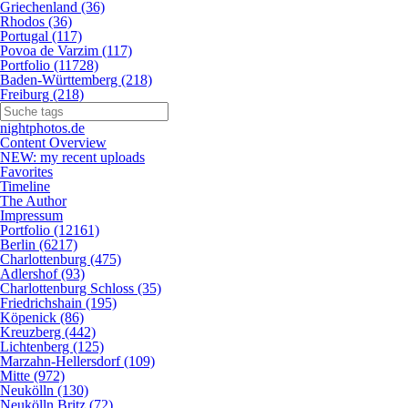
Griechenland (36)
Rhodos (36)
Portugal (117)
Povoa de Varzim (117)
Portfolio (11728)
Baden-Württemberg (218)
Freiburg (218)
nightphotos.de
Content Overview
NEW: my recent uploads
Favorites
Timeline
The Author
Impressum
Portfolio (12161)
Berlin (6217)
Charlottenburg (475)
Adlershof (93)
Charlottenburg Schloss (35)
Friedrichshain (195)
Köpenick (86)
Kreuzberg (442)
Lichtenberg (125)
Marzahn-Hellersdorf (109)
Mitte (972)
Neukölln (130)
Neukölln Britz (72)