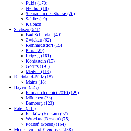
Fulda (173)
Neuhof (18)
Steinau an der Strasse (20)
Schlitz (19)
Kalbach
Sachsen (641)
Bad Schandau (49)
Zwickau (62)
Reinhardtsdorf (15)
Pirna (29)
Leipzig (161)
Königstein (15)
Görlitz (191)
Meißen (119)
Rheinland-Pfalz (18)
Mainz (18)
Bayern (325)
Kronach leuchtet 2016 (129)
München (73)
Bamberg (123)
Polen (331)
Kraków (Krakau) (92)
Wrocław (Breslau) (75)
Poznań (Posen) (164)
Menschen und Ereignisse (388)