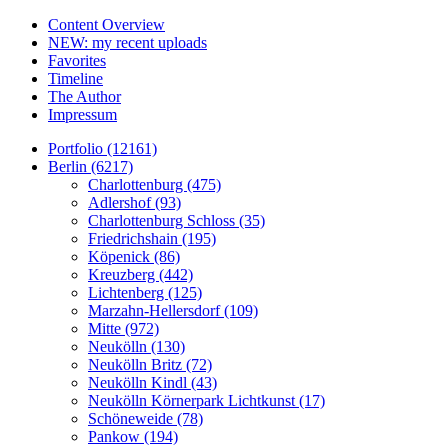
Content Overview
NEW: my recent uploads
Favorites
Timeline
The Author
Impressum
Portfolio (12161)
Berlin (6217)
Charlottenburg (475)
Adlershof (93)
Charlottenburg Schloss (35)
Friedrichshain (195)
Köpenick (86)
Kreuzberg (442)
Lichtenberg (125)
Marzahn-Hellersdorf (109)
Mitte (972)
Neukölln (130)
Neukölln Britz (72)
Neukölln Kindl (43)
Neukölln Körnerpark Lichtkunst (17)
Schöneweide (78)
Pankow (194)