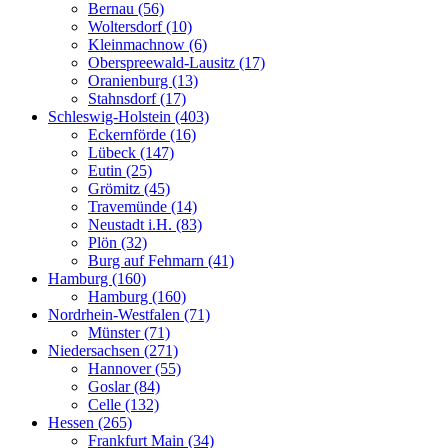
Bernau (56)
Woltersdorf (10)
Kleinmachnow (6)
Oberspreewald-Lausitz (17)
Oranienburg (13)
Stahnsdorf (17)
Schleswig-Holstein (403)
Eckernförde (16)
Lübeck (147)
Eutin (25)
Grömitz (45)
Travemünde (14)
Neustadt i.H. (83)
Plön (32)
Burg auf Fehmarn (41)
Hamburg (160)
Hamburg (160)
Nordrhein-Westfalen (71)
Münster (71)
Niedersachsen (271)
Hannover (55)
Goslar (84)
Celle (132)
Hessen (265)
Frankfurt Main (34)