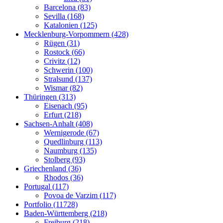
Barcelona (83)
Sevilla (168)
Katalonien (125)
Mecklenburg-Vorpommern (428)
Rügen (31)
Rostock (66)
Crivitz (12)
Schwerin (100)
Stralsund (137)
Wismar (82)
Thüringen (313)
Eisenach (95)
Erfurt (218)
Sachsen-Anhalt (408)
Wernigerode (67)
Quedlinburg (113)
Naumburg (135)
Stolberg (93)
Griechenland (36)
Rhodos (36)
Portugal (117)
Povoa de Varzim (117)
Portfolio (11728)
Baden-Württemberg (218)
Freiburg (218)