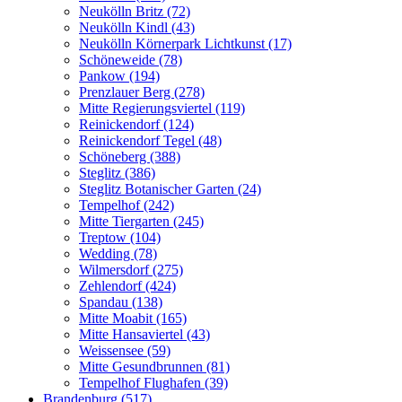
Neukölln Britz (72)
Neukölln Kindl (43)
Neukölln Körnerpark Lichtkunst (17)
Schöneweide (78)
Pankow (194)
Prenzlauer Berg (278)
Mitte Regierungsviertel (119)
Reinickendorf (124)
Reinickendorf Tegel (48)
Schöneberg (388)
Steglitz (386)
Steglitz Botanischer Garten (24)
Tempelhof (242)
Mitte Tiergarten (245)
Treptow (104)
Wedding (78)
Wilmersdorf (275)
Zehlendorf (424)
Spandau (138)
Mitte Moabit (165)
Mitte Hansaviertel (43)
Weissensee (59)
Mitte Gesundbrunnen (81)
Tempelhof Flughafen (39)
Brandenburg (517)