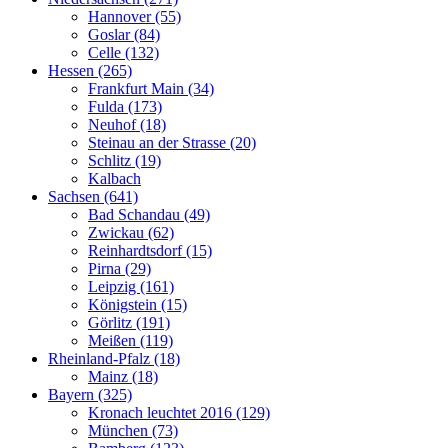
Hannover (55)
Goslar (84)
Celle (132)
Hessen (265)
Frankfurt Main (34)
Fulda (173)
Neuhof (18)
Steinau an der Strasse (20)
Schlitz (19)
Kalbach
Sachsen (641)
Bad Schandau (49)
Zwickau (62)
Reinhardtsdorf (15)
Pirna (29)
Leipzig (161)
Königstein (15)
Görlitz (191)
Meißen (119)
Rheinland-Pfalz (18)
Mainz (18)
Bayern (325)
Kronach leuchtet 2016 (129)
München (73)