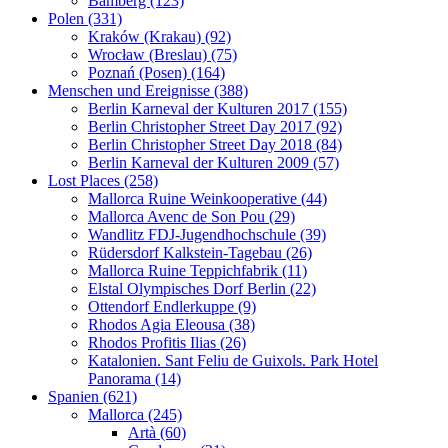
Bamberg (123)
Polen (331)
Kraków (Krakau) (92)
Wrocław (Breslau) (75)
Poznań (Posen) (164)
Menschen und Ereignisse (388)
Berlin Karneval der Kulturen 2017 (155)
Berlin Christopher Street Day 2017 (92)
Berlin Christopher Street Day 2018 (84)
Berlin Karneval der Kulturen 2009 (57)
Lost Places (258)
Mallorca Ruine Weinkooperative (44)
Mallorca Avenc de Son Pou (29)
Wandlitz FDJ-Jugendhochschule (39)
Rüdersdorf Kalkstein-Tagebau (26)
Mallorca Ruine Teppichfabrik (11)
Elstal Olympisches Dorf Berlin (22)
Ottendorf Endlerkuppe (9)
Rhodos Agia Eleousa (38)
Rhodos Profitis Ilias (26)
Katalonien. Sant Feliu de Guixols. Park Hotel
Panorama (14)
Spanien (621)
Mallorca (245)
Artà (60)