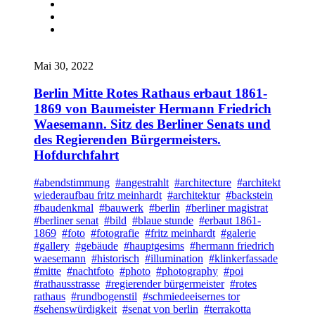
Mai 30, 2022
Berlin Mitte Rotes Rathaus erbaut 1861-
1869 von Baumeister Hermann Friedrich
Waesemann. Sitz des Berliner Senats und
des Regierenden Bürgermeisters.
Hofdurchfahrt
#abendstimmung
#angestrahlt
#architecture
#architekt
wiederaufbau fritz meinhardt
#architektur
#backstein
#baudenkmal
#bauwerk
#berlin
#berliner magistrat
#berliner senat
#bild
#blaue stunde
#erbaut 1861-
1869
#foto
#fotografie
#fritz meinhardt
#galerie
#gallery
#gebäude
#hauptgesims
#hermann friedrich
waesemann
#historisch
#illumination
#klinkerfassade
#mitte
#nachtfoto
#photo
#photography
#poi
#rathausstrasse
#regierender bürgermeister
#rotes
rathaus
#rundbogenstil
#schmiedeeisernes tor
#sehenswürdigkeit
#senat von berlin
#terrakotta