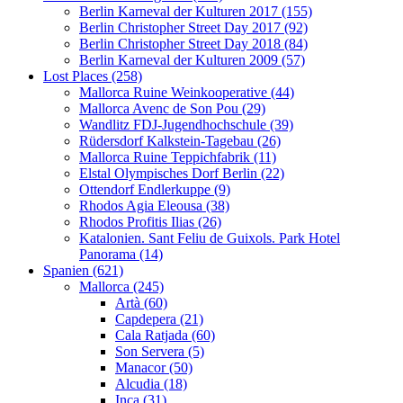
Berlin Karneval der Kulturen 2017 (155)
Berlin Christopher Street Day 2017 (92)
Berlin Christopher Street Day 2018 (84)
Berlin Karneval der Kulturen 2009 (57)
Lost Places (258)
Mallorca Ruine Weinkooperative (44)
Mallorca Avenc de Son Pou (29)
Wandlitz FDJ-Jugendhochschule (39)
Rüdersdorf Kalkstein-Tagebau (26)
Mallorca Ruine Teppichfabrik (11)
Elstal Olympisches Dorf Berlin (22)
Ottendorf Endlerkuppe (9)
Rhodos Agia Eleousa (38)
Rhodos Profitis Ilias (26)
Katalonien. Sant Feliu de Guixols. Park Hotel
Panorama (14)
Spanien (621)
Mallorca (245)
Artà (60)
Capdepera (21)
Cala Ratjada (60)
Son Servera (5)
Manacor (50)
Alcudia (18)
Inca (31)