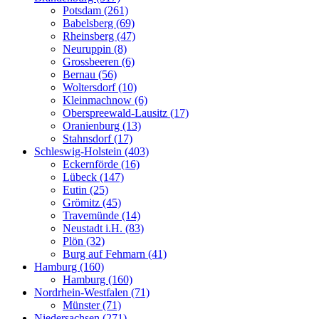
Potsdam (261)
Babelsberg (69)
Rheinsberg (47)
Neuruppin (8)
Grossbeeren (6)
Bernau (56)
Woltersdorf (10)
Kleinmachnow (6)
Oberspreewald-Lausitz (17)
Oranienburg (13)
Stahnsdorf (17)
Schleswig-Holstein (403)
Eckernförde (16)
Lübeck (147)
Eutin (25)
Grömitz (45)
Travemünde (14)
Neustadt i.H. (83)
Plön (32)
Burg auf Fehmarn (41)
Hamburg (160)
Hamburg (160)
Nordrhein-Westfalen (71)
Münster (71)
Niedersachsen (271)