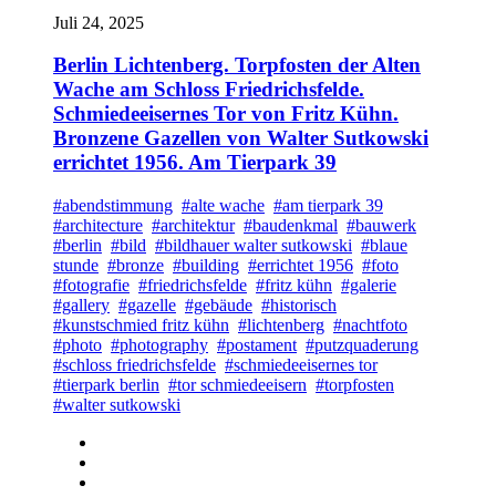
Juli 24, 2025
Berlin Lichtenberg. Torpfosten der Alten
Wache am Schloss Friedrichsfelde.
Schmiedeeisernes Tor von Fritz Kühn.
Bronzene Gazellen von Walter Sutkowski
errichtet 1956. Am Tierpark 39
#abendstimmung
#alte wache
#am tierpark 39
#architecture
#architektur
#baudenkmal
#bauwerk
#berlin
#bild
#bildhauer walter sutkowski
#blaue
stunde
#bronze
#building
#errichtet 1956
#foto
#fotografie
#friedrichsfelde
#fritz kühn
#galerie
#gallery
#gazelle
#gebäude
#historisch
#kunstschmied fritz kühn
#lichtenberg
#nachtfoto
#photo
#photography
#postament
#putzquaderung
#schloss friedrichsfelde
#schmiedeeisernes tor
#tierpark berlin
#tor schmiedeeisern
#torpfosten
#walter sutkowski