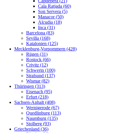
Capdepera (21)
Cala Ratjada (60)
Son Servera (5)
Manacor (50)
Alcudia (18)
Inca (31)
Barcelona (83)
Sevilla (168)
Katalonien (125)
Mecklenburg-Vorpommern (428)
Rügen (31)
Rostock (66)
Crivitz (12)
Schwerin (100)
Stralsund (137)
Wismar (82)
Thüringen (313)
Eisenach (95)
Erfurt (218)
Sachsen-Anhalt (408)
Wernigerode (67)
Quedlinburg (113)
Naumburg (135)
Stolberg (93)
Griechenland (36)