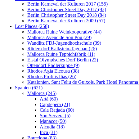
Berlin Karneval der Kulturen 2017 (155)
Berlin Christopher Street Day 2017 (92)
Berlin Christopher Street Day 2018 (84)
Berlin Karneval der Kulturen 2009 (57)
Lost Places (258)
Mallorca Ruine Weinkooperative (44)
Mallorca Avenc de Son Pou (29)
Wandlitz FDJ-Jugendhochschule (39)
Rüdersdorf Kalkstein-Tagebau (26)
Mallorca Ruine Teppichfabrik (11)
Elstal Olympisches Dorf Berlin (22)
Ottendorf Endlerkuppe (9)
Rhodos Agia Eleousa (38)
Rhodos Profitis Ilias (26)
Katalonien. Sant Feliu de Guixols. Park Hotel Panorama
Spanien (621)
Mallorca (245)
Artà (60)
Capdepera (21)
Cala Ratjada (60)
Son Servera (5)
Manacor (50)
Alcudia (18)
Inca (31)
Barcelona (83)