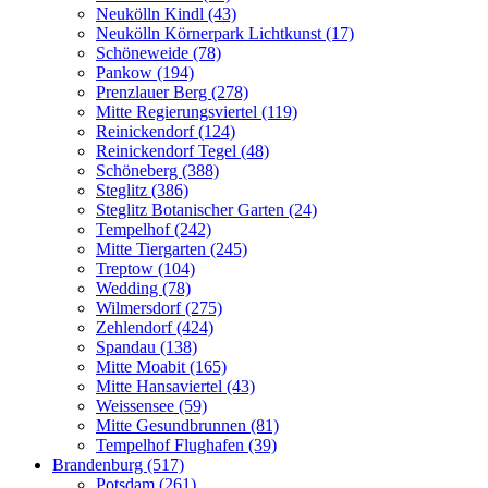
Neukölln Kindl (43)
Neukölln Körnerpark Lichtkunst (17)
Schöneweide (78)
Pankow (194)
Prenzlauer Berg (278)
Mitte Regierungsviertel (119)
Reinickendorf (124)
Reinickendorf Tegel (48)
Schöneberg (388)
Steglitz (386)
Steglitz Botanischer Garten (24)
Tempelhof (242)
Mitte Tiergarten (245)
Treptow (104)
Wedding (78)
Wilmersdorf (275)
Zehlendorf (424)
Spandau (138)
Mitte Moabit (165)
Mitte Hansaviertel (43)
Weissensee (59)
Mitte Gesundbrunnen (81)
Tempelhof Flughafen (39)
Brandenburg (517)
Potsdam (261)