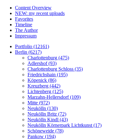
Content Overview
NEW: my recent uploads
Favorites
Timeline
The Author
Impressum
Portfolio (12161)
Berlin (6217)
Charlottenburg (475)
Adlershof (93)
Charlottenburg Schloss (35)
Friedrichshain (195)
Köpenick (86)
Kreuzberg (442)
Lichtenberg (125)
Marzahn-Hellersdorf (109)
Mitte (972)
Neukölln (130)
Neukölln Britz (72)
Neukölln Kindl (43)
Neukölln Körnerpark Lichtkunst (17)
Schöneweide (78)
Pankow (194)