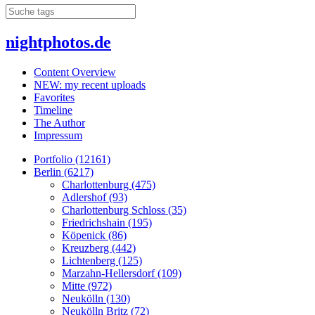
nightphotos.de
Content Overview
NEW: my recent uploads
Favorites
Timeline
The Author
Impressum
Portfolio (12161)
Berlin (6217)
Charlottenburg (475)
Adlershof (93)
Charlottenburg Schloss (35)
Friedrichshain (195)
Köpenick (86)
Kreuzberg (442)
Lichtenberg (125)
Marzahn-Hellersdorf (109)
Mitte (972)
Neukölln (130)
Neukölln Britz (72)