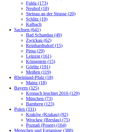
Fulda (173)
Neuhof (18)
Steinau an der Strasse (20)
Schlitz (19)
Kalbach
Sachsen (641)
Bad Schandau (49)
Zwickau (62)
Reinhardtsdorf (15)
Pirna (29)
Leipzig (161)
Königstein (15)
Görlitz (191)
Meißen (119)
Rheinland-Pfalz (18)
Mainz (18)
Bayern (325)
Kronach leuchtet 2016 (129)
München (73)
Bamberg (123)
Polen (331)
Kraków (Krakau) (92)
Wrocław (Breslau) (75)
Poznań (Posen) (164)
Menschen und Ereignisse (388)