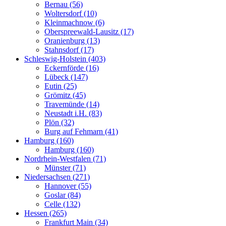
Bernau (56)
Woltersdorf (10)
Kleinmachnow (6)
Oberspreewald-Lausitz (17)
Oranienburg (13)
Stahnsdorf (17)
Schleswig-Holstein (403)
Eckernförde (16)
Lübeck (147)
Eutin (25)
Grömitz (45)
Travemünde (14)
Neustadt i.H. (83)
Plön (32)
Burg auf Fehmarn (41)
Hamburg (160)
Hamburg (160)
Nordrhein-Westfalen (71)
Münster (71)
Niedersachsen (271)
Hannover (55)
Goslar (84)
Celle (132)
Hessen (265)
Frankfurt Main (34)