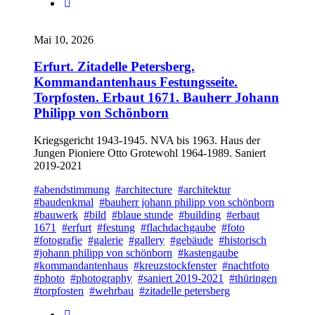
Mai 10, 2026
Erfurt. Zitadelle Petersberg.
Kommandantenhaus Festungsseite.
Torpfosten. Erbaut 1671. Bauherr Johann
Philipp von Schönborn
Kriegsgericht 1943-1945. NVA bis 1963. Haus der
Jungen Pioniere Otto Grotewohl 1964-1989. Saniert
2019-2021
#abendstimmung
#architecture
#architektur
#baudenkmal
#bauherr johann philipp von schönborn
#bauwerk
#bild
#blaue stunde
#building
#erbaut
1671
#erfurt
#festung
#flachdachgaube
#foto
#fotografie
#galerie
#gallery
#gebäude
#historisch
#johann philipp von schönborn
#kastengaube
#kommandantenhaus
#kreuzstockfenster
#nachtfoto
#photo
#photography
#saniert 2019-2021
#thüringen
#torpfosten
#wehrbau
#zitadelle petersberg