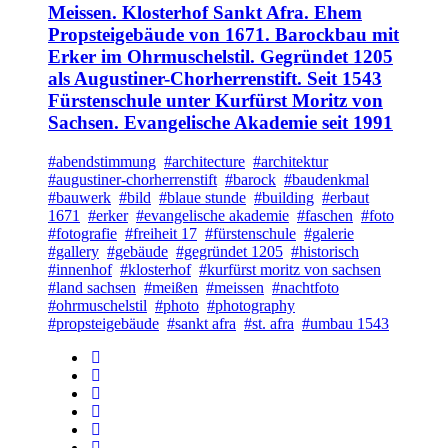
Meissen. Klosterhof Sankt Afra. Ehem
Propsteigebäude von 1671. Barockbau mit
Erker im Ohrmuschelstil. Gegründet 1205
als Augustiner-Chorherrenstift. Seit 1543
Fürstenschule unter Kurfürst Moritz von
Sachsen. Evangelische Akademie seit 1991
#abendstimmung
#architecture
#architektur
#augustiner-chorherrenstift
#barock
#baudenkmal
#bauwerk
#bild
#blaue stunde
#building
#erbaut
1671
#erker
#evangelische akademie
#faschen
#foto
#fotografie
#freiheit 17
#fürstenschule
#galerie
#gallery
#gebäude
#gegründet 1205
#historisch
#innenhof
#klosterhof
#kurfürst moritz von sachsen
#land sachsen
#meißen
#meissen
#nachtfoto
#ohrmuschelstil
#photo
#photography
#propsteigebäude
#sankt afra
#st. afra
#umbau 1543