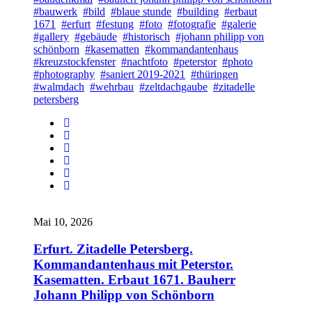
#bauwerk
#bild
#blaue stunde
#building
#erbaut
1671
#erfurt
#festung
#foto
#fotografie
#galerie
#gallery
#gebäude
#historisch
#johann philipp von
schönborn
#kasematten
#kommandantenhaus
#kreuzstockfenster
#nachtfoto
#peterstor
#photo
#photography
#saniert 2019-2021
#thüringen
#walmdach
#wehrbau
#zeltdachgaube
#zitadelle
petersberg
Mai 10, 2026
Erfurt. Zitadelle Petersberg.
Kommandantenhaus mit Peterstor.
Kasematten. Erbaut 1671. Bauherr
Johann Philipp von Schönborn