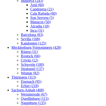
Mallorca (245)
Artà (60)
Capdepera (21)
Cala Ratjada (60)
Son Servera (5)
Manacor (50)
Alcudia (18)
Inca (31)
Barcelona (83)
Sevilla (168)
Katalonien (125)
Mecklenburg-Vorpommern (428)
Rügen (31)
Rostock (66)
Crivitz (12)
Schwerin (100)
Stralsund (137)
Wismar (82)
Thüringen (313)
Eisenach (95)
Erfurt (218)
Sachsen-Anhalt (408)
Wernigerode (67)
Quedlinburg (113)
Naumburg (135)