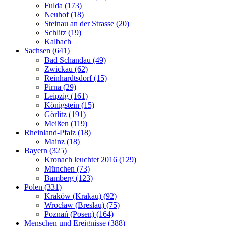
Fulda (173)
Neuhof (18)
Steinau an der Strasse (20)
Schlitz (19)
Kalbach
Sachsen (641)
Bad Schandau (49)
Zwickau (62)
Reinhardtsdorf (15)
Pirna (29)
Leipzig (161)
Königstein (15)
Görlitz (191)
Meißen (119)
Rheinland-Pfalz (18)
Mainz (18)
Bayern (325)
Kronach leuchtet 2016 (129)
München (73)
Bamberg (123)
Polen (331)
Kraków (Krakau) (92)
Wrocław (Breslau) (75)
Poznań (Posen) (164)
Menschen und Ereignisse (388)