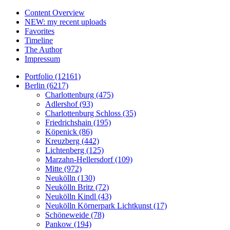
Content Overview
NEW: my recent uploads
Favorites
Timeline
The Author
Impressum
Portfolio (12161)
Berlin (6217)
Charlottenburg (475)
Adlershof (93)
Charlottenburg Schloss (35)
Friedrichshain (195)
Köpenick (86)
Kreuzberg (442)
Lichtenberg (125)
Marzahn-Hellersdorf (109)
Mitte (972)
Neukölln (130)
Neukölln Britz (72)
Neukölln Kindl (43)
Neukölln Körnerpark Lichtkunst (17)
Schöneweide (78)
Pankow (194)