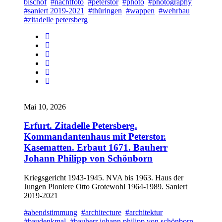
bischof
#nachtfoto
#peterstor
#photo
#photography
#saniert 2019-2021
#thüringen
#wappen
#wehrbau
#zitadelle petersberg
Mai 10, 2026
Erfurt. Zitadelle Petersberg.
Kommandantenhaus mit Peterstor.
Kasematten. Erbaut 1671. Bauherr
Johann Philipp von Schönborn
Kriegsgericht 1943-1945. NVA bis 1963. Haus der
Jungen Pioniere Otto Grotewohl 1964-1989. Saniert
2019-2021
#abendstimmung
#architecture
#architektur
#baudenkmal
#bauherr johann philipp von schönborn