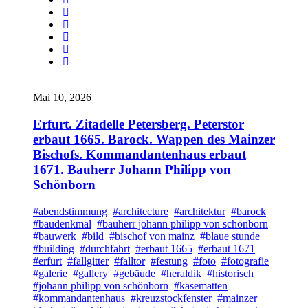
Mai 10, 2026
Erfurt. Zitadelle Petersberg. Peterstor
erbaut 1665. Barock. Wappen des Mainzer
Bischofs. Kommandantenhaus erbaut
1671. Bauherr Johann Philipp von
Schönborn
#abendstimmung
#architecture
#architektur
#barock
#baudenkmal
#bauherr johann philipp von schönborn
#bauwerk
#bild
#bischof von mainz
#blaue stunde
#building
#durchfahrt
#erbaut 1665
#erbaut 1671
#erfurt
#fallgitter
#falltor
#festung
#foto
#fotografie
#galerie
#gallery
#gebäude
#heraldik
#historisch
#johann philipp von schönborn
#kasematten
#kommandantenhaus
#kreuzstockfenster
#mainzer