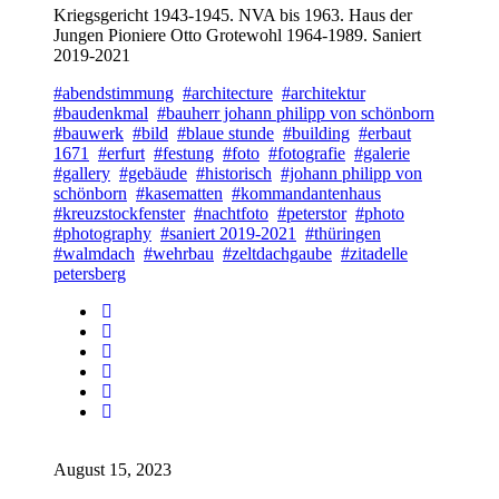
Kriegsgericht 1943-1945. NVA bis 1963. Haus der
Jungen Pioniere Otto Grotewohl 1964-1989. Saniert
2019-2021
#abendstimmung
#architecture
#architektur
#baudenkmal
#bauherr johann philipp von schönborn
#bauwerk
#bild
#blaue stunde
#building
#erbaut
1671
#erfurt
#festung
#foto
#fotografie
#galerie
#gallery
#gebäude
#historisch
#johann philipp von
schönborn
#kasematten
#kommandantenhaus
#kreuzstockfenster
#nachtfoto
#peterstor
#photo
#photography
#saniert 2019-2021
#thüringen
#walmdach
#wehrbau
#zeltdachgaube
#zitadelle
petersberg
August 15, 2023