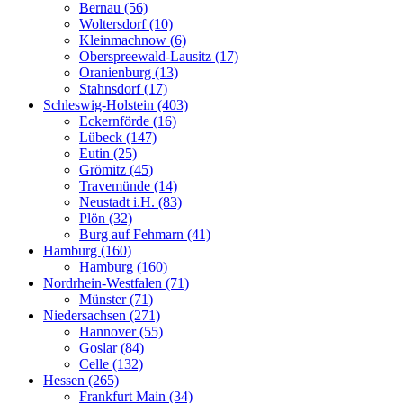
Bernau (56)
Woltersdorf (10)
Kleinmachnow (6)
Oberspreewald-Lausitz (17)
Oranienburg (13)
Stahnsdorf (17)
Schleswig-Holstein (403)
Eckernförde (16)
Lübeck (147)
Eutin (25)
Grömitz (45)
Travemünde (14)
Neustadt i.H. (83)
Plön (32)
Burg auf Fehmarn (41)
Hamburg (160)
Hamburg (160)
Nordrhein-Westfalen (71)
Münster (71)
Niedersachsen (271)
Hannover (55)
Goslar (84)
Celle (132)
Hessen (265)
Frankfurt Main (34)