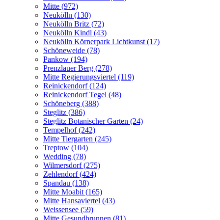
Mitte (972)
Neukölln (130)
Neukölln Britz (72)
Neukölln Kindl (43)
Neukölln Körnerpark Lichtkunst (17)
Schöneweide (78)
Pankow (194)
Prenzlauer Berg (278)
Mitte Regierungsviertel (119)
Reinickendorf (124)
Reinickendorf Tegel (48)
Schöneberg (388)
Steglitz (386)
Steglitz Botanischer Garten (24)
Tempelhof (242)
Mitte Tiergarten (245)
Treptow (104)
Wedding (78)
Wilmersdorf (275)
Zehlendorf (424)
Spandau (138)
Mitte Moabit (165)
Mitte Hansaviertel (43)
Weissensee (59)
Mitte Gesundbrunnen (81)