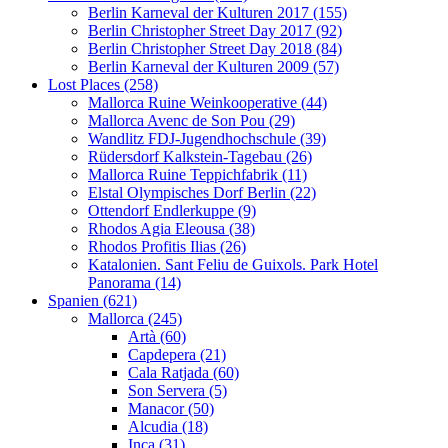
Berlin Karneval der Kulturen 2017 (155)
Berlin Christopher Street Day 2017 (92)
Berlin Christopher Street Day 2018 (84)
Berlin Karneval der Kulturen 2009 (57)
Lost Places (258)
Mallorca Ruine Weinkooperative (44)
Mallorca Avenc de Son Pou (29)
Wandlitz FDJ-Jugendhochschule (39)
Rüdersdorf Kalkstein-Tagebau (26)
Mallorca Ruine Teppichfabrik (11)
Elstal Olympisches Dorf Berlin (22)
Ottendorf Endlerkuppe (9)
Rhodos Agia Eleousa (38)
Rhodos Profitis Ilias (26)
Katalonien. Sant Feliu de Guixols. Park Hotel
Panorama (14)
Spanien (621)
Mallorca (245)
Artà (60)
Capdepera (21)
Cala Ratjada (60)
Son Servera (5)
Manacor (50)
Alcudia (18)
Inca (31)