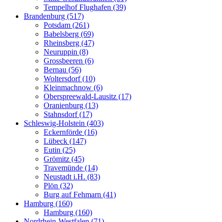
Tempelhof Flughafen (39)
Brandenburg (517)
Potsdam (261)
Babelsberg (69)
Rheinsberg (47)
Neuruppin (8)
Grossbeeren (6)
Bernau (56)
Woltersdorf (10)
Kleinmachnow (6)
Oberspreewald-Lausitz (17)
Oranienburg (13)
Stahnsdorf (17)
Schleswig-Holstein (403)
Eckernförde (16)
Lübeck (147)
Eutin (25)
Grömitz (45)
Travemünde (14)
Neustadt i.H. (83)
Plön (32)
Burg auf Fehmarn (41)
Hamburg (160)
Hamburg (160)
Nordrhein-Westfalen (71)