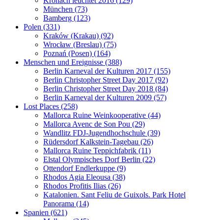
Kronach leuchtet 2016 (129)
München (73)
Bamberg (123)
Polen (331)
Kraków (Krakau) (92)
Wrocław (Breslau) (75)
Poznań (Posen) (164)
Menschen und Ereignisse (388)
Berlin Karneval der Kulturen 2017 (155)
Berlin Christopher Street Day 2017 (92)
Berlin Christopher Street Day 2018 (84)
Berlin Karneval der Kulturen 2009 (57)
Lost Places (258)
Mallorca Ruine Weinkooperative (44)
Mallorca Avenc de Son Pou (29)
Wandlitz FDJ-Jugendhochschule (39)
Rüdersdorf Kalkstein-Tagebau (26)
Mallorca Ruine Teppichfabrik (11)
Elstal Olympisches Dorf Berlin (22)
Ottendorf Endlerkuppe (9)
Rhodos Agia Eleousa (38)
Rhodos Profitis Ilias (26)
Katalonien. Sant Feliu de Guixols. Park Hotel
Panorama (14)
Spanien (621)