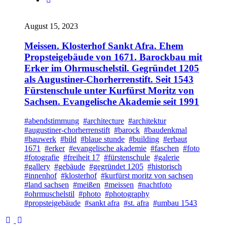
August 15, 2023
Meissen. Klosterhof Sankt Afra. Ehem
Propsteigebäude von 1671. Barockbau mit
Erker im Ohrmuschelstil. Gegründet 1205
als Augustiner-Chorherrenstift. Seit 1543
Fürstenschule unter Kurfürst Moritz von
Sachsen. Evangelische Akademie seit 1991
#abendstimmung
#architecture
#architektur
#augustiner-chorherrenstift
#barock
#baudenkmal
#bauwerk
#bild
#blaue stunde
#building
#erbaut
1671
#erker
#evangelische akademie
#faschen
#foto
#fotografie
#freiheit 17
#fürstenschule
#galerie
#gallery
#gebäude
#gegründet 1205
#historisch
#innenhof
#klosterhof
#kurfürst moritz von sachsen
#land sachsen
#meißen
#meissen
#nachtfoto
#ohrmuschelstil
#photo
#photography
#propsteigebäude
#sankt afra
#st. afra
#umbau 1543