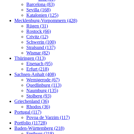
Barcelona (83)
Sevilla (168)
Katalonien (125)
Mecklenburg-Vorpommern (428)
Rügen (31)
Rostock (66)
Crivitz (12)
Schwerin (100)
Stralsund (137)
Wismar (82)
Thüringen (313)
Eisenach (95)
Erfurt (218)
Sachsen-Anhalt (408)
Wernigerode (67)
Quedlinburg (113)
Naumburg (135)
Stolberg (93)
Griechenland (36)
Rhodos (36)
Portugal (117)
Povoa de Varzim (117)
Portfolio (11728)
Baden-Württemberg (218)
Freiburg (218)