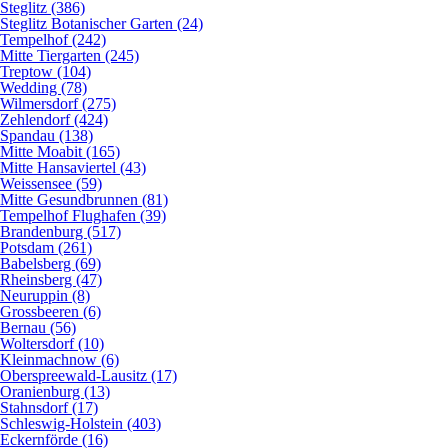
Steglitz (386)
Steglitz Botanischer Garten (24)
Tempelhof (242)
Mitte Tiergarten (245)
Treptow (104)
Wedding (78)
Wilmersdorf (275)
Zehlendorf (424)
Spandau (138)
Mitte Moabit (165)
Mitte Hansaviertel (43)
Weissensee (59)
Mitte Gesundbrunnen (81)
Tempelhof Flughafen (39)
Brandenburg (517)
Potsdam (261)
Babelsberg (69)
Rheinsberg (47)
Neuruppin (8)
Grossbeeren (6)
Bernau (56)
Woltersdorf (10)
Kleinmachnow (6)
Oberspreewald-Lausitz (17)
Oranienburg (13)
Stahnsdorf (17)
Schleswig-Holstein (403)
Eckernförde (16)