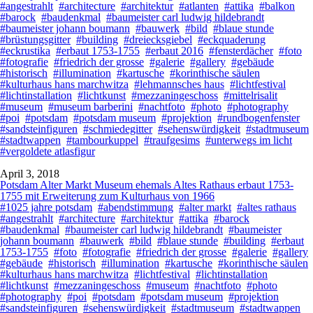
#angestrahlt
#architecture
#architektur
#atlanten
#attika
#balkon
#barock
#baudenkmal
#baumeister carl ludwig hildebrandt
#baumeister johann boumann
#bauwerk
#bild
#blaue stunde
#brüstungsgitter
#building
#dreiecksgiebel
#eckquaderung
#eckrustika
#erbaut 1753-1755
#erbaut 2016
#fensterdächer
#foto
#fotografie
#friedrich der grosse
#galerie
#gallery
#gebäude
#historisch
#illumination
#kartusche
#korinthische säulen
#kulturhaus hans marchwitza
#lehmannsches haus
#lichtfestival
#lichtinstallation
#lichtkunst
#mezzaningeschoss
#mittelrisalit
#museum
#museum barberini
#nachtfoto
#photo
#photography
#poi
#potsdam
#potsdam museum
#projektion
#rundbogenfenster
#sandsteinfiguren
#schmiedegitter
#sehenswürdigkeit
#stadtmuseum
#stadtwappen
#tambourkuppel
#traufgesims
#unterwegs im licht
#vergoldete atlasfigur
April 3, 2018
Potsdam Alter Markt Museum ehemals Altes Rathaus erbaut 1753-
1755 mit Erweiterung zum Kulturhaus von 1966
#1025 jahre potsdam
#abendstimmung
#alter markt
#altes rathaus
#angestrahlt
#architecture
#architektur
#attika
#barock
#baudenkmal
#baumeister carl ludwig hildebrandt
#baumeister
johann boumann
#bauwerk
#bild
#blaue stunde
#building
#erbaut
1753-1755
#foto
#fotografie
#friedrich der grosse
#galerie
#gallery
#gebäude
#historisch
#illumination
#kartusche
#korinthische säulen
#kulturhaus hans marchwitza
#lichtfestival
#lichtinstallation
#lichtkunst
#mezzaningeschoss
#museum
#nachtfoto
#photo
#photography
#poi
#potsdam
#potsdam museum
#projektion
#sandsteinfiguren
#sehenswürdigkeit
#stadtmuseum
#stadtwappen