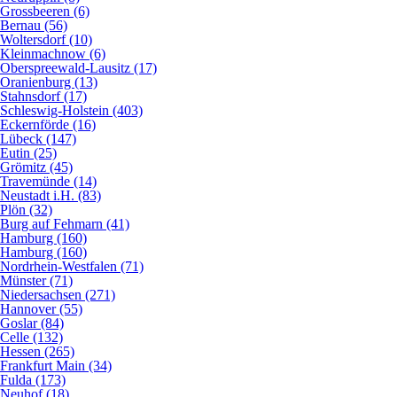
Grossbeeren (6)
Bernau (56)
Woltersdorf (10)
Kleinmachnow (6)
Oberspreewald-Lausitz (17)
Oranienburg (13)
Stahnsdorf (17)
Schleswig-Holstein (403)
Eckernförde (16)
Lübeck (147)
Eutin (25)
Grömitz (45)
Travemünde (14)
Neustadt i.H. (83)
Plön (32)
Burg auf Fehmarn (41)
Hamburg (160)
Hamburg (160)
Nordrhein-Westfalen (71)
Münster (71)
Niedersachsen (271)
Hannover (55)
Goslar (84)
Celle (132)
Hessen (265)
Frankfurt Main (34)
Fulda (173)
Neuhof (18)