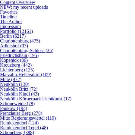
Content Overview
NEW: my recent uploads
Favorites
Timeline
The Author
Impressum
Portfolio (12161)
Berlin (6217)
Charlottenburg (475)
Adlershof (93)
Charlottenburg Schloss (35)
Friedrichshain (195)
Köpenick (86)
Kreuzberg (442)
Lichtenberg (125)
Marzahn-Hellersdorf (109)
Mitte (972)
Neukölln (130)
Neukölln Britz (72)
Neukölln Kindl (43)
Neukölln Körnerpark Lichtkunst (17)
Schöneweide (78)
Pankow (194)
Prenzlauer Berg (278)
Mitte Regierungsviertel (119)
Reinickendorf (124)
Reinickendorf Tegel (48)
Schöneberg (388)