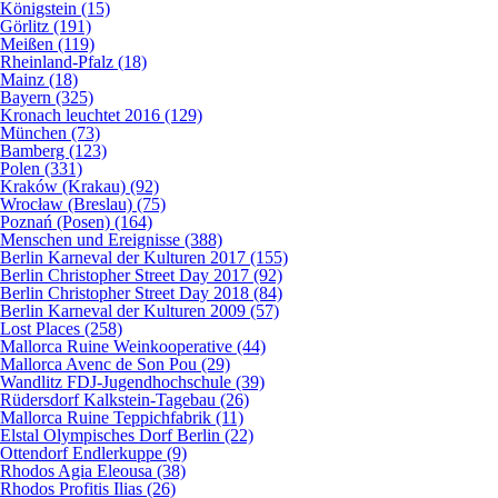
Königstein (15)
Görlitz (191)
Meißen (119)
Rheinland-Pfalz (18)
Mainz (18)
Bayern (325)
Kronach leuchtet 2016 (129)
München (73)
Bamberg (123)
Polen (331)
Kraków (Krakau) (92)
Wrocław (Breslau) (75)
Poznań (Posen) (164)
Menschen und Ereignisse (388)
Berlin Karneval der Kulturen 2017 (155)
Berlin Christopher Street Day 2017 (92)
Berlin Christopher Street Day 2018 (84)
Berlin Karneval der Kulturen 2009 (57)
Lost Places (258)
Mallorca Ruine Weinkooperative (44)
Mallorca Avenc de Son Pou (29)
Wandlitz FDJ-Jugendhochschule (39)
Rüdersdorf Kalkstein-Tagebau (26)
Mallorca Ruine Teppichfabrik (11)
Elstal Olympisches Dorf Berlin (22)
Ottendorf Endlerkuppe (9)
Rhodos Agia Eleousa (38)
Rhodos Profitis Ilias (26)