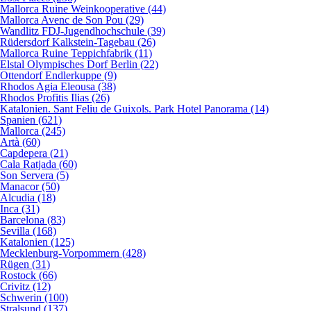
Mallorca Ruine Weinkooperative (44)
Mallorca Avenc de Son Pou (29)
Wandlitz FDJ-Jugendhochschule (39)
Rüdersdorf Kalkstein-Tagebau (26)
Mallorca Ruine Teppichfabrik (11)
Elstal Olympisches Dorf Berlin (22)
Ottendorf Endlerkuppe (9)
Rhodos Agia Eleousa (38)
Rhodos Profitis Ilias (26)
Katalonien. Sant Feliu de Guixols. Park Hotel Panorama (14)
Spanien (621)
Mallorca (245)
Artà (60)
Capdepera (21)
Cala Ratjada (60)
Son Servera (5)
Manacor (50)
Alcudia (18)
Inca (31)
Barcelona (83)
Sevilla (168)
Katalonien (125)
Mecklenburg-Vorpommern (428)
Rügen (31)
Rostock (66)
Crivitz (12)
Schwerin (100)
Stralsund (137)