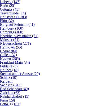
Lübeck (147)
Eutin (25)
Grömitz (45)
Travemünde (14)
Neustadt i.H. (83)
Plön (32)
Burg auf Fehmarn (41)
Hamburg (160)
Hamburg (160)
Nordrhein-Westfalen (71)
Münster (71)
Niedersachsen (271)
Hannover (55)
Goslar (84)
Celle (132)
Hessen (265)
Frankfurt Main (34)
Fulda (173)
Neuhof (18)
Steinau an der Strasse (20)
Schlitz (19)
Kalbach
Sachsen (641)
Bad Schandau (49)
Zwickau (62)
Reinhardtsdorf (15)
Pirna (29)
Leipzig (161)