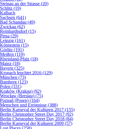
Steinau an der Strasse (20)
Schlitz (19)
Kalbach
Sachsen (641)
Bad Schandau (49)
Zwickau (62)
Reinhardtsdorf (15)
Pirna (29)
Leipzig (161)
Königstein (15)
Görlitz (191)
Meißen (119)
Rheinland-Pfalz (18)
Mainz (18)
Bayern (325)
Kronach leuchtet 2016 (129)
München (73)
Bamberg (123)
Polen (331)
Kraków (Krakau) (92)
Wrocław (Breslau) (75)
Poznań (Posen) (164)
Menschen und Ereignisse (388)
Berlin Karneval der Kulturen 2017 (155)
Berlin Christopher Street Day 2017 (92)
Berlin Christopher Street Day 2018 (84)
Berlin Karneval der Kulturen 2009 (57)
Lost Places (258)