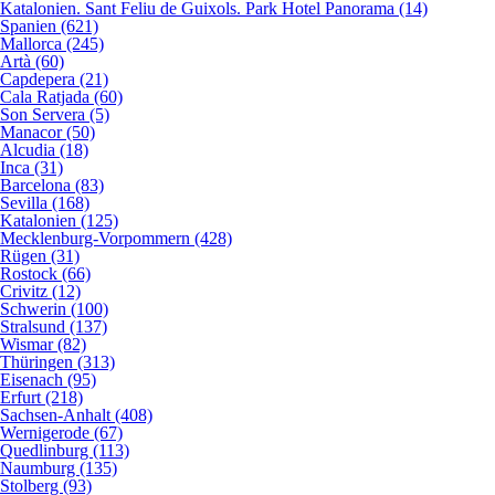
Katalonien. Sant Feliu de Guixols. Park Hotel Panorama (14)
Spanien (621)
Mallorca (245)
Artà (60)
Capdepera (21)
Cala Ratjada (60)
Son Servera (5)
Manacor (50)
Alcudia (18)
Inca (31)
Barcelona (83)
Sevilla (168)
Katalonien (125)
Mecklenburg-Vorpommern (428)
Rügen (31)
Rostock (66)
Crivitz (12)
Schwerin (100)
Stralsund (137)
Wismar (82)
Thüringen (313)
Eisenach (95)
Erfurt (218)
Sachsen-Anhalt (408)
Wernigerode (67)
Quedlinburg (113)
Naumburg (135)
Stolberg (93)