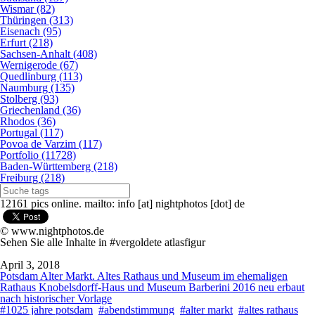
Wismar (82)
Thüringen (313)
Eisenach (95)
Erfurt (218)
Sachsen-Anhalt (408)
Wernigerode (67)
Quedlinburg (113)
Naumburg (135)
Stolberg (93)
Griechenland (36)
Rhodos (36)
Portugal (117)
Povoa de Varzim (117)
Portfolio (11728)
Baden-Württemberg (218)
Freiburg (218)
12161 pics online. mailto: info [at] nightphotos [dot] de
© www.nightphotos.de
Sehen Sie alle Inhalte in #vergoldete atlasfigur
April 3, 2018
Potsdam Alter Markt. Altes Rathaus und Museum im ehemaligen
Rathaus Knobelsdorff-Haus und Museum Barberini 2016 neu erbaut
nach historischer Vorlage
#1025 jahre potsdam
#abendstimmung
#alter markt
#altes rathaus