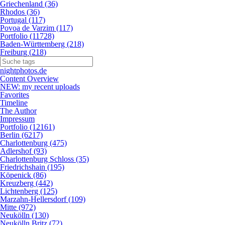
Griechenland (36)
Rhodos (36)
Portugal (117)
Povoa de Varzim (117)
Portfolio (11728)
Baden-Württemberg (218)
Freiburg (218)
nightphotos.de
Content Overview
NEW: my recent uploads
Favorites
Timeline
The Author
Impressum
Portfolio (12161)
Berlin (6217)
Charlottenburg (475)
Adlershof (93)
Charlottenburg Schloss (35)
Friedrichshain (195)
Köpenick (86)
Kreuzberg (442)
Lichtenberg (125)
Marzahn-Hellersdorf (109)
Mitte (972)
Neukölln (130)
Neukölln Britz (72)