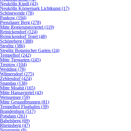
Neukölln Kindl (43)
Neukölln Körnerpark Lichtkunst (17)
Schöneweide (78)
Pankow (194)
Prenzlauer Berg (278)
Mitte Regierungsviertel (119)
Reinickendorf (124)
Reinickendorf Tegel (48)
Schöneberg (388)
Steglitz (386)
Steglitz Botanischer Garten (24)
Tempelhof (242)
Mitte Tiergarten (245)
Treptow (104)
Wedding (78)
Wilmersdorf (275)
Zehlendorf (424)
Spandau (138)
Mitte Moabit (165)
Mitte Hansaviertel (43)
Weissensee (59)
Mitte Gesundbrunnen (81)
Tempelhof Flughafen (39)
Brandenburg (517)
Potsdam (261)
Babelsberg (69)
Rheinsberg (47)
Neuruppin (8)