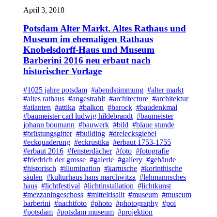
April 3, 2018
Potsdam Alter Markt. Altes Rathaus und
Museum im ehemaligen Rathaus
Knobelsdorff-Haus und Museum
Barberini 2016 neu erbaut nach
historischer Vorlage
#1025 jahre potsdam
#abendstimmung
#alter markt
#altes rathaus
#angestrahlt
#architecture
#architektur
#atlanten
#attika
#balkon
#barock
#baudenkmal
#baumeister carl ludwig hildebrandt
#baumeister
johann boumann
#bauwerk
#bild
#blaue stunde
#brüstungsgitter
#building
#dreiecksgiebel
#eckquaderung
#eckrustika
#erbaut 1753-1755
#erbaut 2016
#fensterdächer
#foto
#fotografie
#friedrich der grosse
#galerie
#gallery
#gebäude
#historisch
#illumination
#kartusche
#korinthische
säulen
#kulturhaus hans marchwitza
#lehmannsches
haus
#lichtfestival
#lichtinstallation
#lichtkunst
#mezzaningeschoss
#mittelrisalit
#museum
#museum
barberini
#nachtfoto
#photo
#photography
#poi
#potsdam
#potsdam museum
#projektion