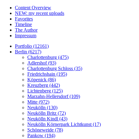
Content Overview
NEW: my recent uploads
Favorites
Timeline
The Author
Impressum
Portfolio (12161)
Berlin (6217)
Charlottenburg (475)
Adlershof (93)
Charlottenburg Schloss (35)
Friedrichshain (195)
Köpenick (86)
Kreuzberg (442)
Lichtenberg (125)
Marzahn-Hellersdorf (109)
Mitte (972)
Neukölln (130)
Neukölln Britz (72)
Neukölln Kindl (43)
Neukölln Körnerpark Lichtkunst (17)
Schöneweide (78)
Pankow (194)