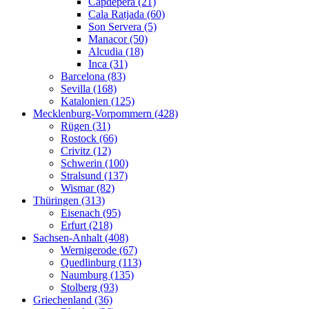
Capdepera (21)
Cala Ratjada (60)
Son Servera (5)
Manacor (50)
Alcudia (18)
Inca (31)
Barcelona (83)
Sevilla (168)
Katalonien (125)
Mecklenburg-Vorpommern (428)
Rügen (31)
Rostock (66)
Crivitz (12)
Schwerin (100)
Stralsund (137)
Wismar (82)
Thüringen (313)
Eisenach (95)
Erfurt (218)
Sachsen-Anhalt (408)
Wernigerode (67)
Quedlinburg (113)
Naumburg (135)
Stolberg (93)
Griechenland (36)