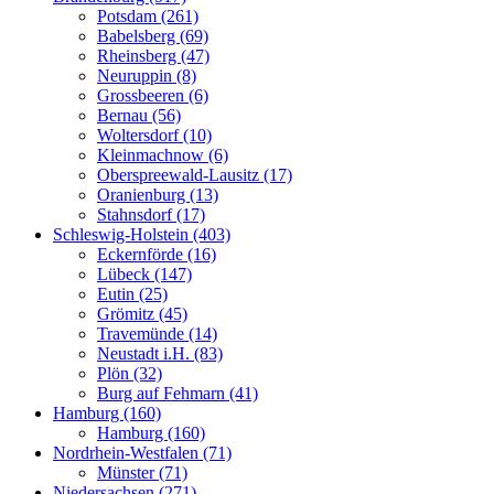
Potsdam (261)
Babelsberg (69)
Rheinsberg (47)
Neuruppin (8)
Grossbeeren (6)
Bernau (56)
Woltersdorf (10)
Kleinmachnow (6)
Oberspreewald-Lausitz (17)
Oranienburg (13)
Stahnsdorf (17)
Schleswig-Holstein (403)
Eckernförde (16)
Lübeck (147)
Eutin (25)
Grömitz (45)
Travemünde (14)
Neustadt i.H. (83)
Plön (32)
Burg auf Fehmarn (41)
Hamburg (160)
Hamburg (160)
Nordrhein-Westfalen (71)
Münster (71)
Niedersachsen (271)