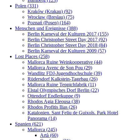
Bamberg (123)
Polen (331)
Kraków (Krakau) (92)
Wrocław (Breslau) (75)
Poznań (Posen) (164)
Menschen und Ereignisse (388)
Berlin Karneval der Kulturen 2017 (155)
Berlin Christopher Street Day 2017 (92)
Berlin Christopher Street Day 2018 (84)
Berlin Karneval der Kulturen 2009 (57)
Lost Places (258)
Mallorca Ruine Weinkooperative (44)
Mallorca Avenc de Son Pou (29)
Wandlitz FDJ-Jugendhochschule (39)
Rüdersdorf Kalkstein-Tagebau (26)
Mallorca Ruine Teppichfabrik (11)
Elstal Olympisches Dorf Berlin (22)
Ottendorf Endlerkuppe (9)
Rhodos Agia Eleousa (38)
Rhodos Profitis Ilias (26)
Katalonien. Sant Feliu de Guixols. Park Hotel
Panorama (14)
Spanien (621)
Mallorca (245)
Artà (60)