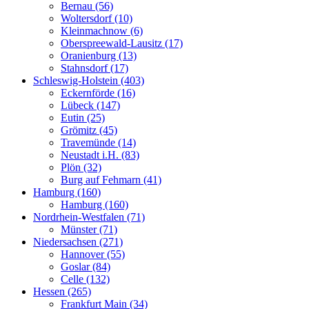
Bernau (56)
Woltersdorf (10)
Kleinmachnow (6)
Oberspreewald-Lausitz (17)
Oranienburg (13)
Stahnsdorf (17)
Schleswig-Holstein (403)
Eckernförde (16)
Lübeck (147)
Eutin (25)
Grömitz (45)
Travemünde (14)
Neustadt i.H. (83)
Plön (32)
Burg auf Fehmarn (41)
Hamburg (160)
Hamburg (160)
Nordrhein-Westfalen (71)
Münster (71)
Niedersachsen (271)
Hannover (55)
Goslar (84)
Celle (132)
Hessen (265)
Frankfurt Main (34)