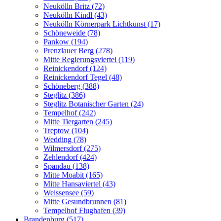
Neukölln Britz (72)
Neukölln Kindl (43)
Neukölln Körnerpark Lichtkunst (17)
Schöneweide (78)
Pankow (194)
Prenzlauer Berg (278)
Mitte Regierungsviertel (119)
Reinickendorf (124)
Reinickendorf Tegel (48)
Schöneberg (388)
Steglitz (386)
Steglitz Botanischer Garten (24)
Tempelhof (242)
Mitte Tiergarten (245)
Treptow (104)
Wedding (78)
Wilmersdorf (275)
Zehlendorf (424)
Spandau (138)
Mitte Moabit (165)
Mitte Hansaviertel (43)
Weissensee (59)
Mitte Gesundbrunnen (81)
Tempelhof Flughafen (39)
Brandenburg (517)