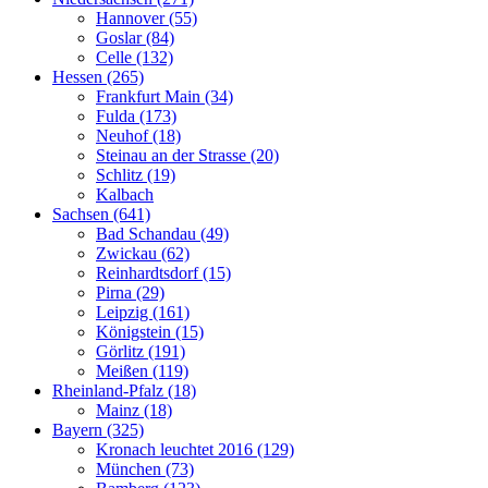
Hannover (55)
Goslar (84)
Celle (132)
Hessen (265)
Frankfurt Main (34)
Fulda (173)
Neuhof (18)
Steinau an der Strasse (20)
Schlitz (19)
Kalbach
Sachsen (641)
Bad Schandau (49)
Zwickau (62)
Reinhardtsdorf (15)
Pirna (29)
Leipzig (161)
Königstein (15)
Görlitz (191)
Meißen (119)
Rheinland-Pfalz (18)
Mainz (18)
Bayern (325)
Kronach leuchtet 2016 (129)
München (73)