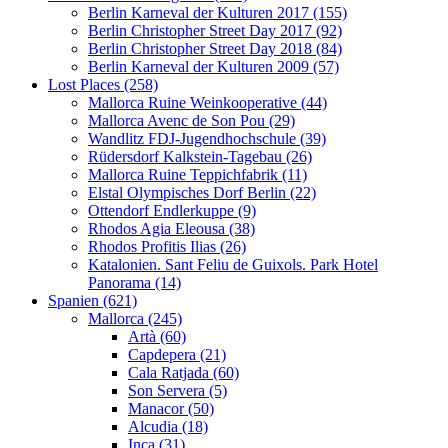
Berlin Karneval der Kulturen 2017 (155)
Berlin Christopher Street Day 2017 (92)
Berlin Christopher Street Day 2018 (84)
Berlin Karneval der Kulturen 2009 (57)
Lost Places (258)
Mallorca Ruine Weinkooperative (44)
Mallorca Avenc de Son Pou (29)
Wandlitz FDJ-Jugendhochschule (39)
Rüdersdorf Kalkstein-Tagebau (26)
Mallorca Ruine Teppichfabrik (11)
Elstal Olympisches Dorf Berlin (22)
Ottendorf Endlerkuppe (9)
Rhodos Agia Eleousa (38)
Rhodos Profitis Ilias (26)
Katalonien. Sant Feliu de Guixols. Park Hotel
Panorama (14)
Spanien (621)
Mallorca (245)
Artà (60)
Capdepera (21)
Cala Ratjada (60)
Son Servera (5)
Manacor (50)
Alcudia (18)
Inca (31)