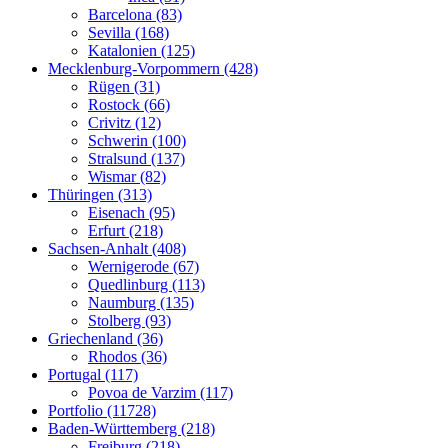
Barcelona (83)
Sevilla (168)
Katalonien (125)
Mecklenburg-Vorpommern (428)
Rügen (31)
Rostock (66)
Crivitz (12)
Schwerin (100)
Stralsund (137)
Wismar (82)
Thüringen (313)
Eisenach (95)
Erfurt (218)
Sachsen-Anhalt (408)
Wernigerode (67)
Quedlinburg (113)
Naumburg (135)
Stolberg (93)
Griechenland (36)
Rhodos (36)
Portugal (117)
Povoa de Varzim (117)
Portfolio (11728)
Baden-Württemberg (218)
Freiburg (218)