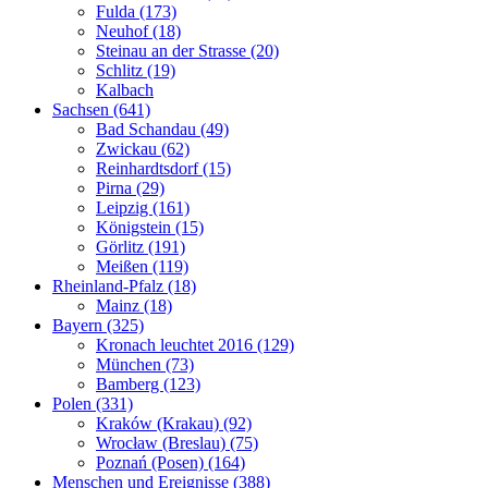
Fulda (173)
Neuhof (18)
Steinau an der Strasse (20)
Schlitz (19)
Kalbach
Sachsen (641)
Bad Schandau (49)
Zwickau (62)
Reinhardtsdorf (15)
Pirna (29)
Leipzig (161)
Königstein (15)
Görlitz (191)
Meißen (119)
Rheinland-Pfalz (18)
Mainz (18)
Bayern (325)
Kronach leuchtet 2016 (129)
München (73)
Bamberg (123)
Polen (331)
Kraków (Krakau) (92)
Wrocław (Breslau) (75)
Poznań (Posen) (164)
Menschen und Ereignisse (388)