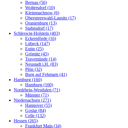
Bernau (56)
Woltersdorf (10)
Kleinmachnow (6)
Oberspreewald-Lausitz (17)
Oranienburg (13)
Stahnsdorf (17)
Schleswig-Holstein (403)
Eckernförde (16)
Lübeck (147)
Eutin (25)
Grömitz (45)
Travemünde (14)
Neustadt i.H. (83)
Plön (32)
Burg auf Fehmarn (41)
Hamburg (160)
Hamburg (160)
Nordrhein-Westfalen (71)
Münster (71)
Niedersachsen (271)
Hannover (55)
Goslar (84)
Celle (132)
Hessen (265)
Frankfurt Main (34)