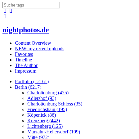
nightphotos.de
Content Overview
NEW: my recent uploads
Favorites
Timeline
The Author
Impressum
Portfolio (12161)
Berlin (6217)
Charlottenburg (475)
Adlershof (93)
Charlottenburg Schloss (35)
Friedrichshain (195)
Köpenick (86)
Kreuzberg (442)
Lichtenberg (125)
Marzahn-Hellersdorf (109)
Mitte (972)