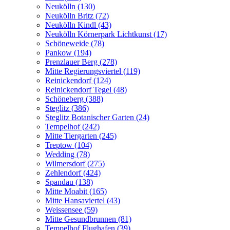
Neukölln (130)
Neukölln Britz (72)
Neukölln Kindl (43)
Neukölln Körnerpark Lichtkunst (17)
Schöneweide (78)
Pankow (194)
Prenzlauer Berg (278)
Mitte Regierungsviertel (119)
Reinickendorf (124)
Reinickendorf Tegel (48)
Schöneberg (388)
Steglitz (386)
Steglitz Botanischer Garten (24)
Tempelhof (242)
Mitte Tiergarten (245)
Treptow (104)
Wedding (78)
Wilmersdorf (275)
Zehlendorf (424)
Spandau (138)
Mitte Moabit (165)
Mitte Hansaviertel (43)
Weissensee (59)
Mitte Gesundbrunnen (81)
Tempelhof Flughafen (39)