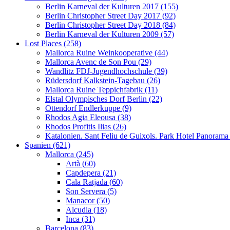
Berlin Karneval der Kulturen 2017 (155)
Berlin Christopher Street Day 2017 (92)
Berlin Christopher Street Day 2018 (84)
Berlin Karneval der Kulturen 2009 (57)
Lost Places (258)
Mallorca Ruine Weinkooperative (44)
Mallorca Avenc de Son Pou (29)
Wandlitz FDJ-Jugendhochschule (39)
Rüdersdorf Kalkstein-Tagebau (26)
Mallorca Ruine Teppichfabrik (11)
Elstal Olympisches Dorf Berlin (22)
Ottendorf Endlerkuppe (9)
Rhodos Agia Eleousa (38)
Rhodos Profitis Ilias (26)
Katalonien. Sant Feliu de Guixols. Park Hotel Panorama
Spanien (621)
Mallorca (245)
Artà (60)
Capdepera (21)
Cala Ratjada (60)
Son Servera (5)
Manacor (50)
Alcudia (18)
Inca (31)
Barcelona (83)