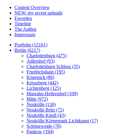
Content Overview
NEW: my recent uploads
Favorites
Timeline
The Author
Impressum
Portfolio (12161)
Berlin (6217)
Charlottenburg (475)
Adlershof (93)
Charlottenburg Schloss (35)
Friedrichshain (195)
Köpenick (86)
Kreuzberg (442)
Lichtenberg (125)
Marzahn-Hellersdorf (109)
Mitte (972)
Neukölln (130)
Neukölln Britz (72)
Neukölln Kindl (43)
Neukölln Körnerpark Lichtkunst (17)
Schöneweide (78)
Pankow (194)