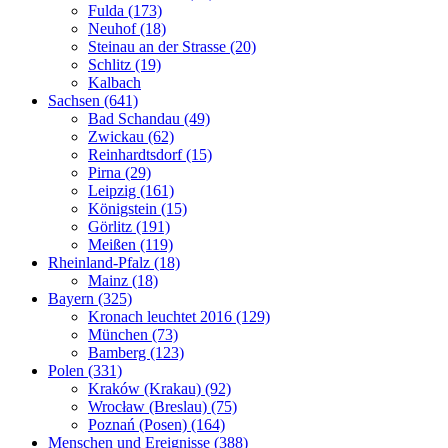
Fulda (173)
Neuhof (18)
Steinau an der Strasse (20)
Schlitz (19)
Kalbach
Sachsen (641)
Bad Schandau (49)
Zwickau (62)
Reinhardtsdorf (15)
Pirna (29)
Leipzig (161)
Königstein (15)
Görlitz (191)
Meißen (119)
Rheinland-Pfalz (18)
Mainz (18)
Bayern (325)
Kronach leuchtet 2016 (129)
München (73)
Bamberg (123)
Polen (331)
Kraków (Krakau) (92)
Wrocław (Breslau) (75)
Poznań (Posen) (164)
Menschen und Ereignisse (388)