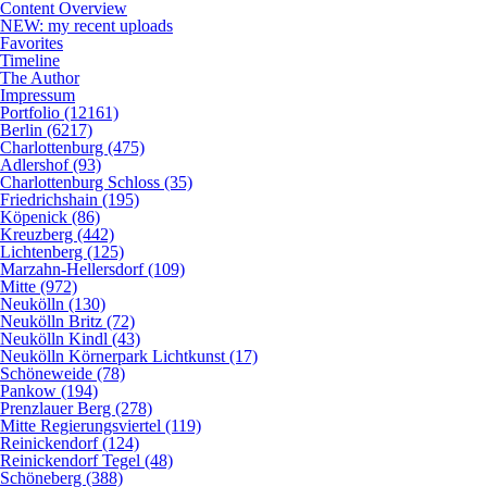
Content Overview
NEW: my recent uploads
Favorites
Timeline
The Author
Impressum
Portfolio (12161)
Berlin (6217)
Charlottenburg (475)
Adlershof (93)
Charlottenburg Schloss (35)
Friedrichshain (195)
Köpenick (86)
Kreuzberg (442)
Lichtenberg (125)
Marzahn-Hellersdorf (109)
Mitte (972)
Neukölln (130)
Neukölln Britz (72)
Neukölln Kindl (43)
Neukölln Körnerpark Lichtkunst (17)
Schöneweide (78)
Pankow (194)
Prenzlauer Berg (278)
Mitte Regierungsviertel (119)
Reinickendorf (124)
Reinickendorf Tegel (48)
Schöneberg (388)