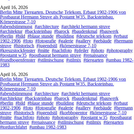
April 16, 2026
Berlin Mitte Tiergarten. Deutsche Telekom. Erbaut 1902-1906 von
Postbaurat Hermann Struve als Postamt W35. Backsteinbau.
Körnerstrasse 7-10
#abendstimmung
#architecture
#architekt hermann struve
#architektur
#backsteinbau
#barock
#baudenkmal
#bauwerk
#berlin
#bild
#blaue stunde
#building
#deutsche telekom
#erbaut
1902-1906
#foto
#fotografie
#galerie
#gallery
#gebäude
#hermann
struve
#historisch
#jugendstil
#körnerstrasse 7-10
#kreuzstockfenster
#mitte
#nachtfoto
#pfeiler
#photo
#photography
#postamt w35
#postbaurat hermann struve
#renaissance
#rundbogenfenster
#stilmischung
#stilmix
#tiergarten
#umbau 1982-
1983
April 16, 2026
Berlin Mitte Tiergarten. Deutsche Telekom. Erbaut 1902-1906 von
Postbaurat Hermann Struve als Postamt W35. Backsteinbau.
Körnerstrasse 7-10
#abendstimmung
#architecture
#architekt hermann struve
#architektur
#backsteinbau
#barock
#baudenkmal
#bauwerk
#berlin
#bild
#blaue stunde
#building
#deutsche telekom
#erbaut
1902-1906
#foto
#fotografie
#galerie
#gallery
#gebäude
#hermann
struve
#historisch
#jugendstil
#korbbogentor
#körnerstrasse 7-10
#mitte
#nachtfoto
#photo
#photography
#postamt w35
#postbaurat
hermann struve
#renaissance
#stilmischung
#stilmix
#tiergarten
#tordurchfahrt
#umbau 1982-1983