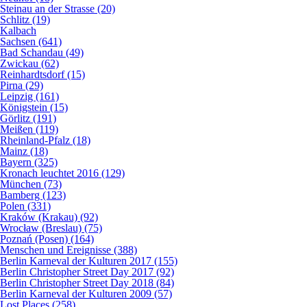
Steinau an der Strasse (20)
Schlitz (19)
Kalbach
Sachsen (641)
Bad Schandau (49)
Zwickau (62)
Reinhardtsdorf (15)
Pirna (29)
Leipzig (161)
Königstein (15)
Görlitz (191)
Meißen (119)
Rheinland-Pfalz (18)
Mainz (18)
Bayern (325)
Kronach leuchtet 2016 (129)
München (73)
Bamberg (123)
Polen (331)
Kraków (Krakau) (92)
Wrocław (Breslau) (75)
Poznań (Posen) (164)
Menschen und Ereignisse (388)
Berlin Karneval der Kulturen 2017 (155)
Berlin Christopher Street Day 2017 (92)
Berlin Christopher Street Day 2018 (84)
Berlin Karneval der Kulturen 2009 (57)
Lost Places (258)