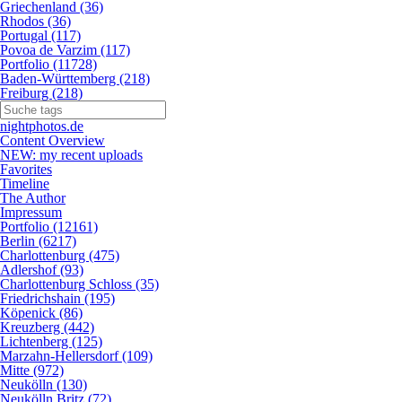
Griechenland (36)
Rhodos (36)
Portugal (117)
Povoa de Varzim (117)
Portfolio (11728)
Baden-Württemberg (218)
Freiburg (218)
nightphotos.de
Content Overview
NEW: my recent uploads
Favorites
Timeline
The Author
Impressum
Portfolio (12161)
Berlin (6217)
Charlottenburg (475)
Adlershof (93)
Charlottenburg Schloss (35)
Friedrichshain (195)
Köpenick (86)
Kreuzberg (442)
Lichtenberg (125)
Marzahn-Hellersdorf (109)
Mitte (972)
Neukölln (130)
Neukölln Britz (72)