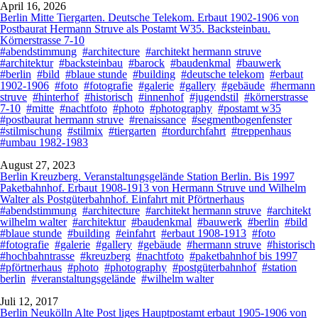
April 16, 2026
Berlin Mitte Tiergarten. Deutsche Telekom. Erbaut 1902-1906 von
Postbaurat Hermann Struve als Postamt W35. Backsteinbau.
Körnerstrasse 7-10
#abendstimmung
#architecture
#architekt hermann struve
#architektur
#backsteinbau
#barock
#baudenkmal
#bauwerk
#berlin
#bild
#blaue stunde
#building
#deutsche telekom
#erbaut
1902-1906
#foto
#fotografie
#galerie
#gallery
#gebäude
#hermann
struve
#hinterhof
#historisch
#innenhof
#jugendstil
#körnerstrasse
7-10
#mitte
#nachtfoto
#photo
#photography
#postamt w35
#postbaurat hermann struve
#renaissance
#segmentbogenfenster
#stilmischung
#stilmix
#tiergarten
#tordurchfahrt
#treppenhaus
#umbau 1982-1983
August 27, 2023
Berlin Kreuzberg. Veranstaltungsgelände Station Berlin. Bis 1997
Paketbahnhof. Erbaut 1908-1913 von Hermann Struve und Wilhelm
Walter als Postgüterbahnhof. Einfahrt mit Pförtnerhaus
#abendstimmung
#architecture
#architekt hermann struve
#architekt
wilhelm walter
#architektur
#baudenkmal
#bauwerk
#berlin
#bild
#blaue stunde
#building
#einfahrt
#erbaut 1908-1913
#foto
#fotografie
#galerie
#gallery
#gebäude
#hermann struve
#historisch
#hochbahntrasse
#kreuzberg
#nachtfoto
#paketbahnhof bis 1997
#pförtnerhaus
#photo
#photography
#postgüterbahnhof
#station
berlin
#veranstaltungsgelände
#wilhelm walter
Juli 12, 2017
Berlin Neukölln Alte Post liges Hauptpostamt erbaut 1905-1906 von