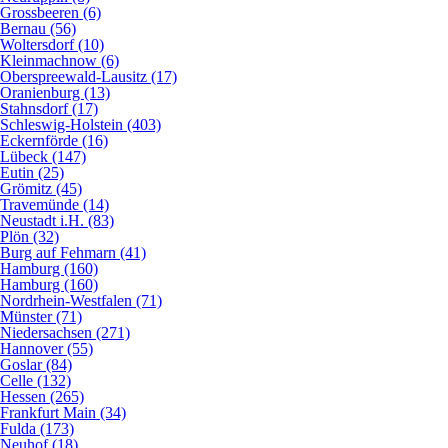
Grossbeeren (6)
Bernau (56)
Woltersdorf (10)
Kleinmachnow (6)
Oberspreewald-Lausitz (17)
Oranienburg (13)
Stahnsdorf (17)
Schleswig-Holstein (403)
Eckernförde (16)
Lübeck (147)
Eutin (25)
Grömitz (45)
Travemünde (14)
Neustadt i.H. (83)
Plön (32)
Burg auf Fehmarn (41)
Hamburg (160)
Hamburg (160)
Nordrhein-Westfalen (71)
Münster (71)
Niedersachsen (271)
Hannover (55)
Goslar (84)
Celle (132)
Hessen (265)
Frankfurt Main (34)
Fulda (173)
Neuhof (18)