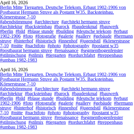
April 16, 2026
Berlin Mitte Tiergarten. Deutsche Telekom. Erbaut 1902-1906 von
Postbaurat Hermann Struve als Postamt W35. Backsteinbau.
Körnerstrasse 7-10
#abendstimmung
#architecture
#architekt hermann struve
#architektur
#backsteinbau
#barock
#baudenkmal
#bauwerk
#berlin
#bild
#blaue stunde
#building
#deutsche telekom
#erbaut
1902-1906
#foto
#fotografie
#galerie
#gallery
#gebäude
#hermann
struve
#hinterhof
#historisch
#innenhof
#jugendstil
#körnerstrasse
7-10
#mitte
#nachtfoto
#photo
#photography
#postamt w35
#postbaurat hermann struve
#renaissance
#segmentbogenfenster
#stilmischung
#stilmix
#tiergarten
#tordurchfahrt
#treppenhaus
#umbau 1982-1983
April 16, 2026
Berlin Mitte Tiergarten. Deutsche Telekom. Erbaut 1902-1906 von
Postbaurat Hermann Struve als Postamt W35. Backsteinbau.
Körnerstrasse 7-10
#abendstimmung
#architecture
#architekt hermann struve
#architektur
#backsteinbau
#barock
#baudenkmal
#bauwerk
#berlin
#bild
#blaue stunde
#building
#deutsche telekom
#erbaut
1902-1906
#foto
#fotografie
#galerie
#gallery
#gebäude
#hermann
struve
#hinterhof
#historisch
#innenhof
#jugendstil
#körnerstrasse
7-10
#mitte
#nachtfoto
#photo
#photography
#postamt w35
#postbaurat hermann struve
#renaissance
#segmentbogenfenster
#stilmischung
#stilmix
#tiergarten
#tordurchfahrt
#treppenhaus
#umbau 1982-1983