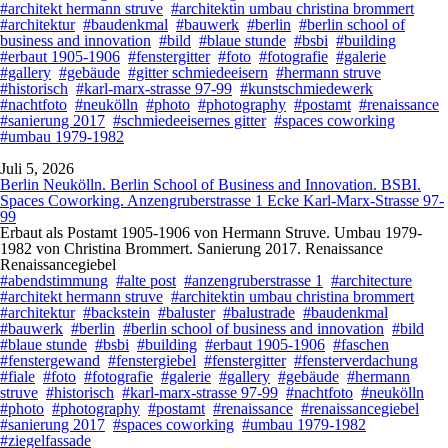
#architekt hermann struve
#architektin umbau christina brommert
#architektur
#baudenkmal
#bauwerk
#berlin
#berlin school of
business and innovation
#bild
#blaue stunde
#bsbi
#building
#erbaut 1905-1906
#fenstergitter
#foto
#fotografie
#galerie
#gallery
#gebäude
#gitter schmiedeeisern
#hermann struve
#historisch
#karl-marx-strasse 97-99
#kunstschmiedewerk
#nachtfoto
#neukölln
#photo
#photography
#postamt
#renaissance
#sanierung 2017
#schmiedeeisernes gitter
#spaces coworking
#umbau 1979-1982
Juli 5, 2026
Berlin Neukölln. Berlin School of Business and Innovation. BSBI.
Spaces Coworking. Anzengruberstrasse 1 Ecke Karl-Marx-Strasse 97-
99
Erbaut als Postamt 1905-1906 von Hermann Struve. Umbau 1979-
1982 von Christina Brommert. Sanierung 2017. Renaissance
Renaissancegiebel
#abendstimmung
#alte post
#anzengruberstrasse 1
#architecture
#architekt hermann struve
#architektin umbau christina brommert
#architektur
#backstein
#baluster
#balustrade
#baudenkmal
#bauwerk
#berlin
#berlin school of business and innovation
#bild
#blaue stunde
#bsbi
#building
#erbaut 1905-1906
#faschen
#fenstergewand
#fenstergiebel
#fenstergitter
#fensterverdachung
#fiale
#foto
#fotografie
#galerie
#gallery
#gebäude
#hermann
struve
#historisch
#karl-marx-strasse 97-99
#nachtfoto
#neukölln
#photo
#photography
#postamt
#renaissance
#renaissancegiebel
#sanierung 2017
#spaces coworking
#umbau 1979-1982
#ziegelfassade