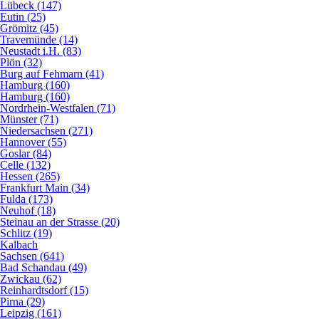
Lübeck (147)
Eutin (25)
Grömitz (45)
Travemünde (14)
Neustadt i.H. (83)
Plön (32)
Burg auf Fehmarn (41)
Hamburg (160)
Hamburg (160)
Nordrhein-Westfalen (71)
Münster (71)
Niedersachsen (271)
Hannover (55)
Goslar (84)
Celle (132)
Hessen (265)
Frankfurt Main (34)
Fulda (173)
Neuhof (18)
Steinau an der Strasse (20)
Schlitz (19)
Kalbach
Sachsen (641)
Bad Schandau (49)
Zwickau (62)
Reinhardtsdorf (15)
Pirna (29)
Leipzig (161)