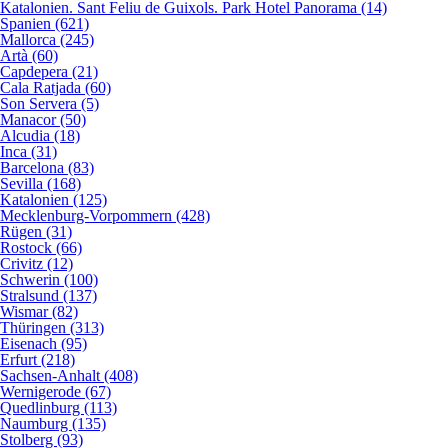
Katalonien. Sant Feliu de Guixols. Park Hotel Panorama (14)
Spanien (621)
Mallorca (245)
Artà (60)
Capdepera (21)
Cala Ratjada (60)
Son Servera (5)
Manacor (50)
Alcudia (18)
Inca (31)
Barcelona (83)
Sevilla (168)
Katalonien (125)
Mecklenburg-Vorpommern (428)
Rügen (31)
Rostock (66)
Crivitz (12)
Schwerin (100)
Stralsund (137)
Wismar (82)
Thüringen (313)
Eisenach (95)
Erfurt (218)
Sachsen-Anhalt (408)
Wernigerode (67)
Quedlinburg (113)
Naumburg (135)
Stolberg (93)