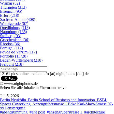
Wismar (82)
Thüringen (313)
Eisenach (95)
Erfurt (218)
Sachsen-Anhalt (408)
Wernigerode (67)
Quedlinburg (113)
Naumburg (135)
Stolberg (93)
Griechenland (36)
Rhodos (36)
Portugal (117)
Povoa de Varzim (117)
Portfolio (11728)
Baden-Württemberg (218)
Freiburg (218)
12161 pics online. mailto: info [at] nightphotos [dot] de
© www.nightphotos.de
Sehen Sie alle Inhalte in #hermann struve
Juli 5, 2026
Berlin Neukölln. Berlin School of Business and Innovation. BSBI.
Spaces Coworking. Anzengruberstrasse 1 Ecke Karl-Marx-Strasse 97-
99 Fenstergitter
#abendstimmung
#alte post
#anzengruberstrasse 1
#architecture