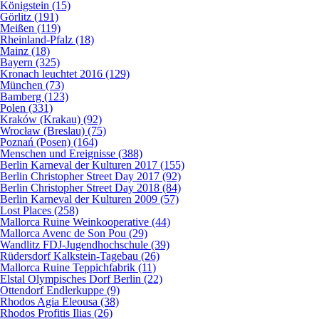
Königstein (15)
Görlitz (191)
Meißen (119)
Rheinland-Pfalz (18)
Mainz (18)
Bayern (325)
Kronach leuchtet 2016 (129)
München (73)
Bamberg (123)
Polen (331)
Kraków (Krakau) (92)
Wrocław (Breslau) (75)
Poznań (Posen) (164)
Menschen und Ereignisse (388)
Berlin Karneval der Kulturen 2017 (155)
Berlin Christopher Street Day 2017 (92)
Berlin Christopher Street Day 2018 (84)
Berlin Karneval der Kulturen 2009 (57)
Lost Places (258)
Mallorca Ruine Weinkooperative (44)
Mallorca Avenc de Son Pou (29)
Wandlitz FDJ-Jugendhochschule (39)
Rüdersdorf Kalkstein-Tagebau (26)
Mallorca Ruine Teppichfabrik (11)
Elstal Olympisches Dorf Berlin (22)
Ottendorf Endlerkuppe (9)
Rhodos Agia Eleousa (38)
Rhodos Profitis Ilias (26)