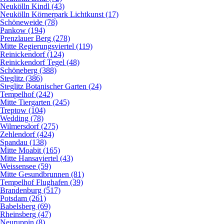
Neukölln Kindl (43)
Neukölln Körnerpark Lichtkunst (17)
Schöneweide (78)
Pankow (194)
Prenzlauer Berg (278)
Mitte Regierungsviertel (119)
Reinickendorf (124)
Reinickendorf Tegel (48)
Schöneberg (388)
Steglitz (386)
Steglitz Botanischer Garten (24)
Tempelhof (242)
Mitte Tiergarten (245)
Treptow (104)
Wedding (78)
Wilmersdorf (275)
Zehlendorf (424)
Spandau (138)
Mitte Moabit (165)
Mitte Hansaviertel (43)
Weissensee (59)
Mitte Gesundbrunnen (81)
Tempelhof Flughafen (39)
Brandenburg (517)
Potsdam (261)
Babelsberg (69)
Rheinsberg (47)
Neuruppin (8)