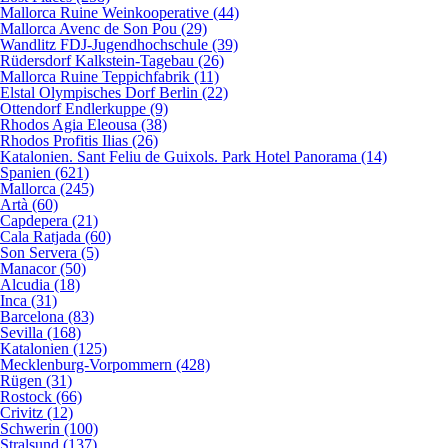
Mallorca Ruine Weinkooperative (44)
Mallorca Avenc de Son Pou (29)
Wandlitz FDJ-Jugendhochschule (39)
Rüdersdorf Kalkstein-Tagebau (26)
Mallorca Ruine Teppichfabrik (11)
Elstal Olympisches Dorf Berlin (22)
Ottendorf Endlerkuppe (9)
Rhodos Agia Eleousa (38)
Rhodos Profitis Ilias (26)
Katalonien. Sant Feliu de Guixols. Park Hotel Panorama (14)
Spanien (621)
Mallorca (245)
Artà (60)
Capdepera (21)
Cala Ratjada (60)
Son Servera (5)
Manacor (50)
Alcudia (18)
Inca (31)
Barcelona (83)
Sevilla (168)
Katalonien (125)
Mecklenburg-Vorpommern (428)
Rügen (31)
Rostock (66)
Crivitz (12)
Schwerin (100)
Stralsund (137)