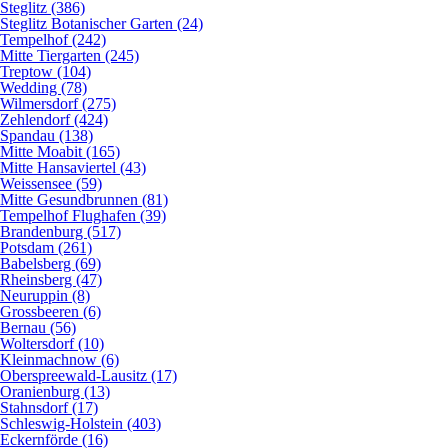
Steglitz (386)
Steglitz Botanischer Garten (24)
Tempelhof (242)
Mitte Tiergarten (245)
Treptow (104)
Wedding (78)
Wilmersdorf (275)
Zehlendorf (424)
Spandau (138)
Mitte Moabit (165)
Mitte Hansaviertel (43)
Weissensee (59)
Mitte Gesundbrunnen (81)
Tempelhof Flughafen (39)
Brandenburg (517)
Potsdam (261)
Babelsberg (69)
Rheinsberg (47)
Neuruppin (8)
Grossbeeren (6)
Bernau (56)
Woltersdorf (10)
Kleinmachnow (6)
Oberspreewald-Lausitz (17)
Oranienburg (13)
Stahnsdorf (17)
Schleswig-Holstein (403)
Eckernförde (16)