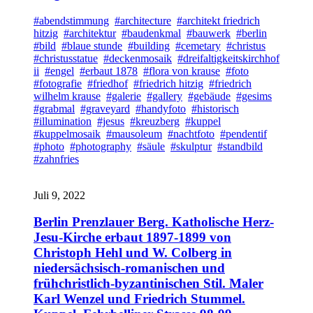
#abendstimmung
#architecture
#architekt friedrich
hitzig
#architektur
#baudenkmal
#bauwerk
#berlin
#bild
#blaue stunde
#building
#cemetary
#christus
#christusstatue
#deckenmosaik
#dreifaltigkeitskirchhof
ii
#engel
#erbaut 1878
#flora von krause
#foto
#fotografie
#friedhof
#friedrich hitzig
#friedrich
wilhelm krause
#galerie
#gallery
#gebäude
#gesims
#grabmal
#graveyard
#handyfoto
#historisch
#illumination
#jesus
#kreuzberg
#kuppel
#kuppelmosaik
#mausoleum
#nachtfoto
#pendentif
#photo
#photography
#säule
#skulptur
#standbild
#zahnfries
Juli 9, 2022
Berlin Prenzlauer Berg. Katholische Herz-
Jesu-Kirche erbaut 1897-1899 von
Christoph Hehl und W. Colberg in
niedersächsisch-romanischen und
frühchristlich-byzantinischen Stil. Maler
Karl Wenzel und Friedrich Stummel.