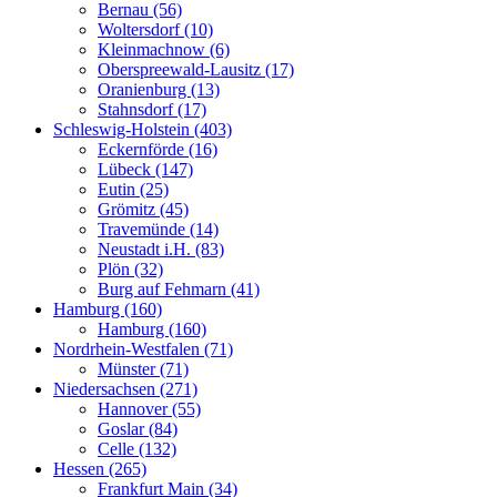
Bernau (56)
Woltersdorf (10)
Kleinmachnow (6)
Oberspreewald-Lausitz (17)
Oranienburg (13)
Stahnsdorf (17)
Schleswig-Holstein (403)
Eckernförde (16)
Lübeck (147)
Eutin (25)
Grömitz (45)
Travemünde (14)
Neustadt i.H. (83)
Plön (32)
Burg auf Fehmarn (41)
Hamburg (160)
Hamburg (160)
Nordrhein-Westfalen (71)
Münster (71)
Niedersachsen (271)
Hannover (55)
Goslar (84)
Celle (132)
Hessen (265)
Frankfurt Main (34)