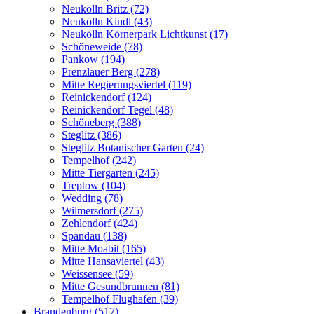
Neukölln Britz (72)
Neukölln Kindl (43)
Neukölln Körnerpark Lichtkunst (17)
Schöneweide (78)
Pankow (194)
Prenzlauer Berg (278)
Mitte Regierungsviertel (119)
Reinickendorf (124)
Reinickendorf Tegel (48)
Schöneberg (388)
Steglitz (386)
Steglitz Botanischer Garten (24)
Tempelhof (242)
Mitte Tiergarten (245)
Treptow (104)
Wedding (78)
Wilmersdorf (275)
Zehlendorf (424)
Spandau (138)
Mitte Moabit (165)
Mitte Hansaviertel (43)
Weissensee (59)
Mitte Gesundbrunnen (81)
Tempelhof Flughafen (39)
Brandenburg (517)