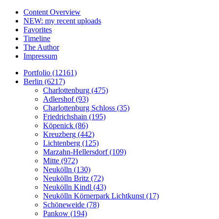
Content Overview
NEW: my recent uploads
Favorites
Timeline
The Author
Impressum
Portfolio (12161)
Berlin (6217)
Charlottenburg (475)
Adlershof (93)
Charlottenburg Schloss (35)
Friedrichshain (195)
Köpenick (86)
Kreuzberg (442)
Lichtenberg (125)
Marzahn-Hellersdorf (109)
Mitte (972)
Neukölln (130)
Neukölln Britz (72)
Neukölln Kindl (43)
Neukölln Körnerpark Lichtkunst (17)
Schöneweide (78)
Pankow (194)