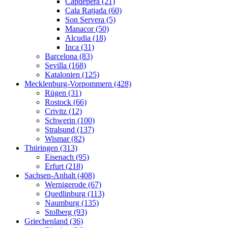
Capdepera (21)
Cala Ratjada (60)
Son Servera (5)
Manacor (50)
Alcudia (18)
Inca (31)
Barcelona (83)
Sevilla (168)
Katalonien (125)
Mecklenburg-Vorpommern (428)
Rügen (31)
Rostock (66)
Crivitz (12)
Schwerin (100)
Stralsund (137)
Wismar (82)
Thüringen (313)
Eisenach (95)
Erfurt (218)
Sachsen-Anhalt (408)
Wernigerode (67)
Quedlinburg (113)
Naumburg (135)
Stolberg (93)
Griechenland (36)