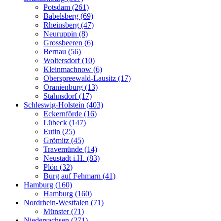
Potsdam (261)
Babelsberg (69)
Rheinsberg (47)
Neuruppin (8)
Grossbeeren (6)
Bernau (56)
Woltersdorf (10)
Kleinmachnow (6)
Oberspreewald-Lausitz (17)
Oranienburg (13)
Stahnsdorf (17)
Schleswig-Holstein (403)
Eckernförde (16)
Lübeck (147)
Eutin (25)
Grömitz (45)
Travemünde (14)
Neustadt i.H. (83)
Plön (32)
Burg auf Fehmarn (41)
Hamburg (160)
Hamburg (160)
Nordrhein-Westfalen (71)
Münster (71)
Niedersachsen (271)