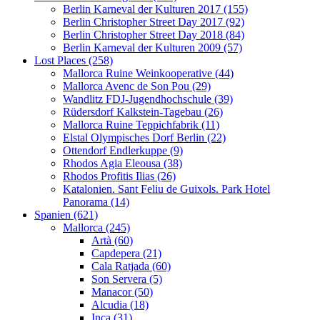
Berlin Karneval der Kulturen 2017 (155)
Berlin Christopher Street Day 2017 (92)
Berlin Christopher Street Day 2018 (84)
Berlin Karneval der Kulturen 2009 (57)
Lost Places (258)
Mallorca Ruine Weinkooperative (44)
Mallorca Avenc de Son Pou (29)
Wandlitz FDJ-Jugendhochschule (39)
Rüdersdorf Kalkstein-Tagebau (26)
Mallorca Ruine Teppichfabrik (11)
Elstal Olympisches Dorf Berlin (22)
Ottendorf Endlerkuppe (9)
Rhodos Agia Eleousa (38)
Rhodos Profitis Ilias (26)
Katalonien. Sant Feliu de Guixols. Park Hotel
Panorama (14)
Spanien (621)
Mallorca (245)
Artà (60)
Capdepera (21)
Cala Ratjada (60)
Son Servera (5)
Manacor (50)
Alcudia (18)
Inca (31)