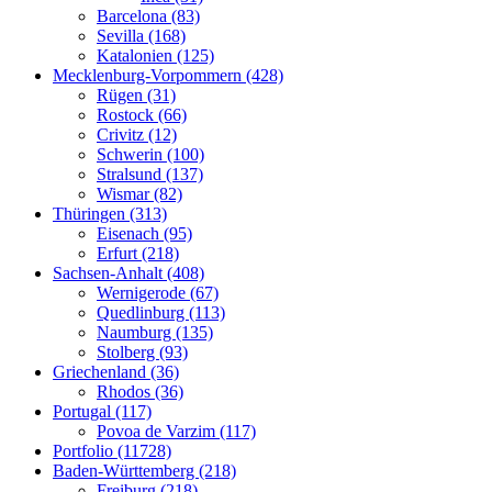
Barcelona (83)
Sevilla (168)
Katalonien (125)
Mecklenburg-Vorpommern (428)
Rügen (31)
Rostock (66)
Crivitz (12)
Schwerin (100)
Stralsund (137)
Wismar (82)
Thüringen (313)
Eisenach (95)
Erfurt (218)
Sachsen-Anhalt (408)
Wernigerode (67)
Quedlinburg (113)
Naumburg (135)
Stolberg (93)
Griechenland (36)
Rhodos (36)
Portugal (117)
Povoa de Varzim (117)
Portfolio (11728)
Baden-Württemberg (218)
Freiburg (218)