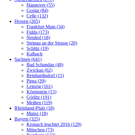
Hannover (55)
Goslar (84)
Celle (132)
Hessen (265)
Frankfurt Main (34)
Fulda (173)
Neuhof (18)
Steinau an der Strasse (20)
Schlitz (19)
Kalbach
Sachsen (641)
Bad Schandau (49)
Zwickau (62)
Reinhardtsdorf (15)
Pirna (29)
Leipzig (161)
Königstein (15)
Görlitz (191)
Meißen (119)
Rheinland-Pfalz (18)
Mainz (18)
Bayern (325)
Kronach leuchtet 2016 (129)
München (73)