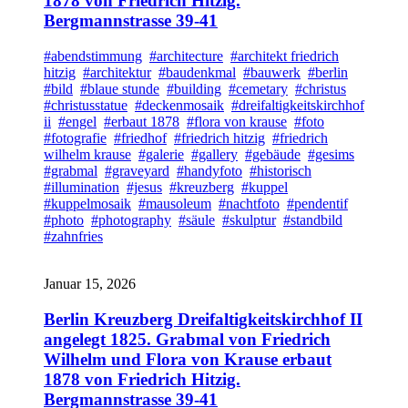
1878 von Friedrich Hitzig.
Bergmannstrasse 39-41
#abendstimmung
#architecture
#architekt friedrich
hitzig
#architektur
#baudenkmal
#bauwerk
#berlin
#bild
#blaue stunde
#building
#cemetary
#christus
#christusstatue
#deckenmosaik
#dreifaltigkeitskirchhof
ii
#engel
#erbaut 1878
#flora von krause
#foto
#fotografie
#friedhof
#friedrich hitzig
#friedrich
wilhelm krause
#galerie
#gallery
#gebäude
#gesims
#grabmal
#graveyard
#handyfoto
#historisch
#illumination
#jesus
#kreuzberg
#kuppel
#kuppelmosaik
#mausoleum
#nachtfoto
#pendentif
#photo
#photography
#säule
#skulptur
#standbild
#zahnfries
Januar 15, 2026
Berlin Kreuzberg Dreifaltigkeitskirchhof II
angelegt 1825. Grabmal von Friedrich
Wilhelm und Flora von Krause erbaut
1878 von Friedrich Hitzig.
Bergmannstrasse 39-41