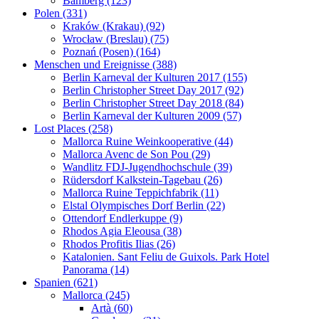
Bamberg (123)
Polen (331)
Kraków (Krakau) (92)
Wrocław (Breslau) (75)
Poznań (Posen) (164)
Menschen und Ereignisse (388)
Berlin Karneval der Kulturen 2017 (155)
Berlin Christopher Street Day 2017 (92)
Berlin Christopher Street Day 2018 (84)
Berlin Karneval der Kulturen 2009 (57)
Lost Places (258)
Mallorca Ruine Weinkooperative (44)
Mallorca Avenc de Son Pou (29)
Wandlitz FDJ-Jugendhochschule (39)
Rüdersdorf Kalkstein-Tagebau (26)
Mallorca Ruine Teppichfabrik (11)
Elstal Olympisches Dorf Berlin (22)
Ottendorf Endlerkuppe (9)
Rhodos Agia Eleousa (38)
Rhodos Profitis Ilias (26)
Katalonien. Sant Feliu de Guixols. Park Hotel
Panorama (14)
Spanien (621)
Mallorca (245)
Artà (60)