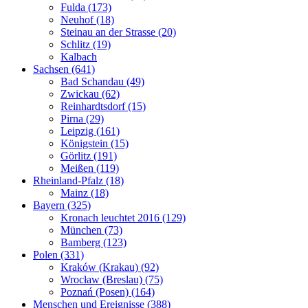
Fulda (173)
Neuhof (18)
Steinau an der Strasse (20)
Schlitz (19)
Kalbach
Sachsen (641)
Bad Schandau (49)
Zwickau (62)
Reinhardtsdorf (15)
Pirna (29)
Leipzig (161)
Königstein (15)
Görlitz (191)
Meißen (119)
Rheinland-Pfalz (18)
Mainz (18)
Bayern (325)
Kronach leuchtet 2016 (129)
München (73)
Bamberg (123)
Polen (331)
Kraków (Krakau) (92)
Wrocław (Breslau) (75)
Poznań (Posen) (164)
Menschen und Ereignisse (388)