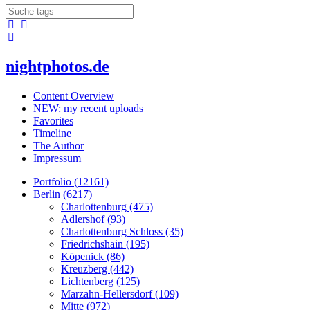
nightphotos.de
Content Overview
NEW: my recent uploads
Favorites
Timeline
The Author
Impressum
Portfolio (12161)
Berlin (6217)
Charlottenburg (475)
Adlershof (93)
Charlottenburg Schloss (35)
Friedrichshain (195)
Köpenick (86)
Kreuzberg (442)
Lichtenberg (125)
Marzahn-Hellersdorf (109)
Mitte (972)