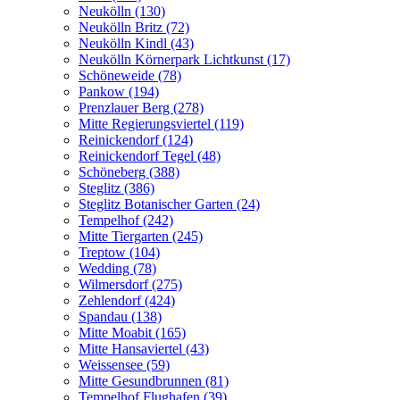
Neukölln (130)
Neukölln Britz (72)
Neukölln Kindl (43)
Neukölln Körnerpark Lichtkunst (17)
Schöneweide (78)
Pankow (194)
Prenzlauer Berg (278)
Mitte Regierungsviertel (119)
Reinickendorf (124)
Reinickendorf Tegel (48)
Schöneberg (388)
Steglitz (386)
Steglitz Botanischer Garten (24)
Tempelhof (242)
Mitte Tiergarten (245)
Treptow (104)
Wedding (78)
Wilmersdorf (275)
Zehlendorf (424)
Spandau (138)
Mitte Moabit (165)
Mitte Hansaviertel (43)
Weissensee (59)
Mitte Gesundbrunnen (81)
Tempelhof Flughafen (39)