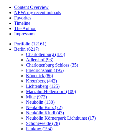
Content Overview
NEW: my recent uploads
Favorites
Timeline
The Author
Impressum
Portfolio (12161)
Berlin (6217)
Charlottenburg (475)
Adlershof (93)
Charlottenburg Schloss (35)
Friedrichshain (195)
Köpenick (86)
Kreuzberg (442)
Lichtenberg (125)
Marzahn-Hellersdorf (109)
Mitte (972)
Neukölln (130)
Neukölln Britz (72)
Neukölln Kindl (43)
Neukölln Körnerpark Lichtkunst (17)
Schöneweide (78)
Pankow (194)