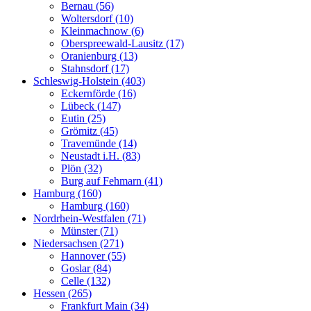
Bernau (56)
Woltersdorf (10)
Kleinmachnow (6)
Oberspreewald-Lausitz (17)
Oranienburg (13)
Stahnsdorf (17)
Schleswig-Holstein (403)
Eckernförde (16)
Lübeck (147)
Eutin (25)
Grömitz (45)
Travemünde (14)
Neustadt i.H. (83)
Plön (32)
Burg auf Fehmarn (41)
Hamburg (160)
Hamburg (160)
Nordrhein-Westfalen (71)
Münster (71)
Niedersachsen (271)
Hannover (55)
Goslar (84)
Celle (132)
Hessen (265)
Frankfurt Main (34)