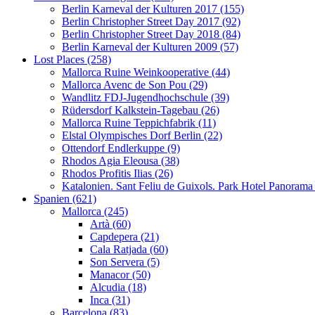
Berlin Karneval der Kulturen 2017 (155)
Berlin Christopher Street Day 2017 (92)
Berlin Christopher Street Day 2018 (84)
Berlin Karneval der Kulturen 2009 (57)
Lost Places (258)
Mallorca Ruine Weinkooperative (44)
Mallorca Avenc de Son Pou (29)
Wandlitz FDJ-Jugendhochschule (39)
Rüdersdorf Kalkstein-Tagebau (26)
Mallorca Ruine Teppichfabrik (11)
Elstal Olympisches Dorf Berlin (22)
Ottendorf Endlerkuppe (9)
Rhodos Agia Eleousa (38)
Rhodos Profitis Ilias (26)
Katalonien. Sant Feliu de Guixols. Park Hotel Panorama
Spanien (621)
Mallorca (245)
Artà (60)
Capdepera (21)
Cala Ratjada (60)
Son Servera (5)
Manacor (50)
Alcudia (18)
Inca (31)
Barcelona (83)