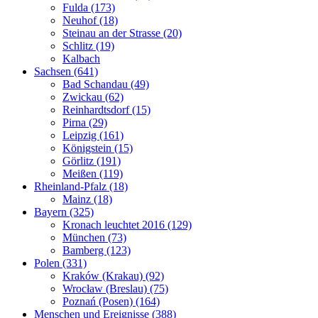
Fulda (173)
Neuhof (18)
Steinau an der Strasse (20)
Schlitz (19)
Kalbach
Sachsen (641)
Bad Schandau (49)
Zwickau (62)
Reinhardtsdorf (15)
Pirna (29)
Leipzig (161)
Königstein (15)
Görlitz (191)
Meißen (119)
Rheinland-Pfalz (18)
Mainz (18)
Bayern (325)
Kronach leuchtet 2016 (129)
München (73)
Bamberg (123)
Polen (331)
Kraków (Krakau) (92)
Wrocław (Breslau) (75)
Poznań (Posen) (164)
Menschen und Ereignisse (388)