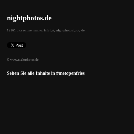
nightphotos.de
12161 pics online. mailto: info [at] nightphotos [dot] de
© www.nightphotos.de
Sehen Sie alle Inhalte in #metopenfries