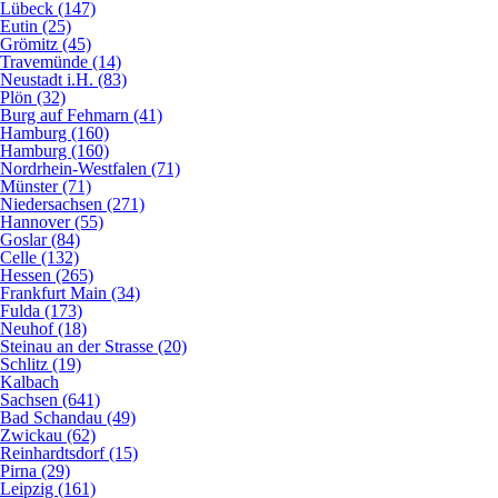
Lübeck (147)
Eutin (25)
Grömitz (45)
Travemünde (14)
Neustadt i.H. (83)
Plön (32)
Burg auf Fehmarn (41)
Hamburg (160)
Hamburg (160)
Nordrhein-Westfalen (71)
Münster (71)
Niedersachsen (271)
Hannover (55)
Goslar (84)
Celle (132)
Hessen (265)
Frankfurt Main (34)
Fulda (173)
Neuhof (18)
Steinau an der Strasse (20)
Schlitz (19)
Kalbach
Sachsen (641)
Bad Schandau (49)
Zwickau (62)
Reinhardtsdorf (15)
Pirna (29)
Leipzig (161)