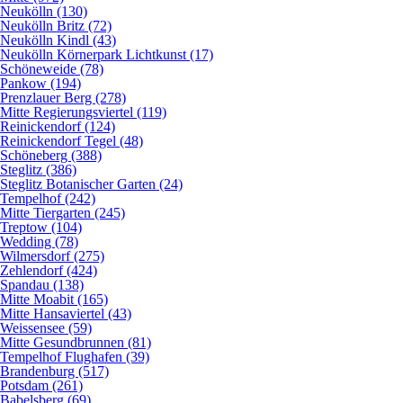
Neukölln (130)
Neukölln Britz (72)
Neukölln Kindl (43)
Neukölln Körnerpark Lichtkunst (17)
Schöneweide (78)
Pankow (194)
Prenzlauer Berg (278)
Mitte Regierungsviertel (119)
Reinickendorf (124)
Reinickendorf Tegel (48)
Schöneberg (388)
Steglitz (386)
Steglitz Botanischer Garten (24)
Tempelhof (242)
Mitte Tiergarten (245)
Treptow (104)
Wedding (78)
Wilmersdorf (275)
Zehlendorf (424)
Spandau (138)
Mitte Moabit (165)
Mitte Hansaviertel (43)
Weissensee (59)
Mitte Gesundbrunnen (81)
Tempelhof Flughafen (39)
Brandenburg (517)
Potsdam (261)
Babelsberg (69)