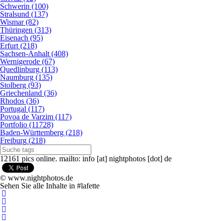
Schwerin (100)
Stralsund (137)
Wismar (82)
Thüringen (313)
Eisenach (95)
Erfurt (218)
Sachsen-Anhalt (408)
Wernigerode (67)
Quedlinburg (113)
Naumburg (135)
Stolberg (93)
Griechenland (36)
Rhodos (36)
Portugal (117)
Povoa de Varzim (117)
Portfolio (11728)
Baden-Württemberg (218)
Freiburg (218)
12161 pics online. mailto: info [at] nightphotos [dot] de
© www.nightphotos.de
Sehen Sie alle Inhalte in #lafette