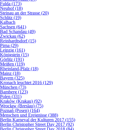
Fulda (173)
Neuhof (18)
Steinau an der Strasse (20)
Schlitz (19)
Kalbach
Sachsen (641)
Bad Schandau (49)
Zwickau (62)
Reinhardtsdorf (15)
Pirna (29)
Leipzig (161)
Königstein (15)
Görlitz (191)
Meißen (119)
Rheinland-Pfalz (18)
Mainz (18)
Bayern (325)
Kronach leuchtet 2016 (129)
München (73)
Bamberg (123)
Polen (331)
Kraków (Krakau) (92)
Wrocław (Breslau) (75)
Poznań (Posen) (164)
Menschen und Ereignisse (388)
Berlin Karneval der Kulturen 2017 (155)
Berlin Christopher Street Day 2017 (92)
Berlin Christopher Street Day 2018 (84)