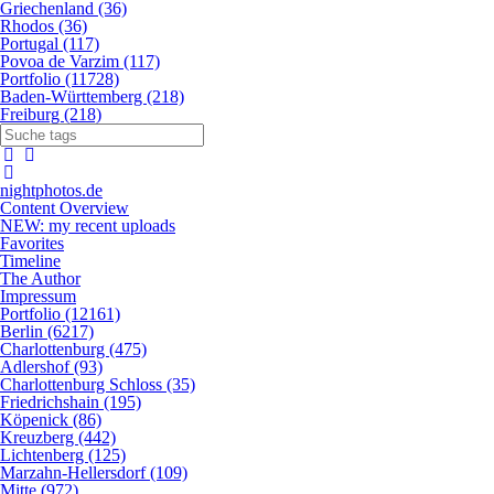
Griechenland (36)
Rhodos (36)
Portugal (117)
Povoa de Varzim (117)
Portfolio (11728)
Baden-Württemberg (218)
Freiburg (218)
nightphotos.de
Content Overview
NEW: my recent uploads
Favorites
Timeline
The Author
Impressum
Portfolio (12161)
Berlin (6217)
Charlottenburg (475)
Adlershof (93)
Charlottenburg Schloss (35)
Friedrichshain (195)
Köpenick (86)
Kreuzberg (442)
Lichtenberg (125)
Marzahn-Hellersdorf (109)
Mitte (972)