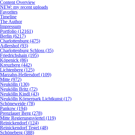
Content Overview
NEW: my recent uploads
Favorites
Timeline
The Author
Impressum
Portfolio (12161)
Berlin (6217)
Charlottenburg (475)
Adlershof (93)
Charlottenburg Schloss (35)
Friedrichshain (195)
Köpenick (86)
Kreuzberg (442)
Lichtenberg (125)
Marzahn-Hellersdorf (109)
Mitte (972)
Neukölln (130)
Neukölln Britz (72)
Neukölln Kindl (43)
Neukölln Körnerpark Lichtkunst (17)
Schöneweide (78)
Pankow (194)
Prenzlauer Berg (278)
Mitte Regierungsviertel (119)
Reinickendorf (124)
Reinickendorf Tegel (48)
Schöneberg (388)