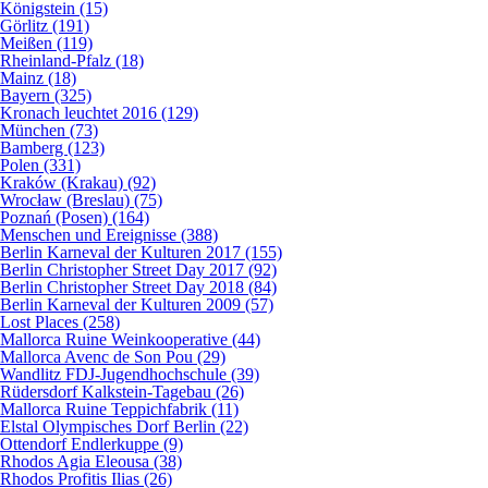
Königstein (15)
Görlitz (191)
Meißen (119)
Rheinland-Pfalz (18)
Mainz (18)
Bayern (325)
Kronach leuchtet 2016 (129)
München (73)
Bamberg (123)
Polen (331)
Kraków (Krakau) (92)
Wrocław (Breslau) (75)
Poznań (Posen) (164)
Menschen und Ereignisse (388)
Berlin Karneval der Kulturen 2017 (155)
Berlin Christopher Street Day 2017 (92)
Berlin Christopher Street Day 2018 (84)
Berlin Karneval der Kulturen 2009 (57)
Lost Places (258)
Mallorca Ruine Weinkooperative (44)
Mallorca Avenc de Son Pou (29)
Wandlitz FDJ-Jugendhochschule (39)
Rüdersdorf Kalkstein-Tagebau (26)
Mallorca Ruine Teppichfabrik (11)
Elstal Olympisches Dorf Berlin (22)
Ottendorf Endlerkuppe (9)
Rhodos Agia Eleousa (38)
Rhodos Profitis Ilias (26)