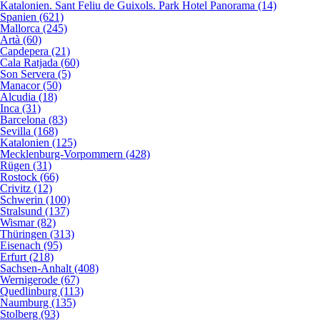
Katalonien. Sant Feliu de Guixols. Park Hotel Panorama (14)
Spanien (621)
Mallorca (245)
Artà (60)
Capdepera (21)
Cala Ratjada (60)
Son Servera (5)
Manacor (50)
Alcudia (18)
Inca (31)
Barcelona (83)
Sevilla (168)
Katalonien (125)
Mecklenburg-Vorpommern (428)
Rügen (31)
Rostock (66)
Crivitz (12)
Schwerin (100)
Stralsund (137)
Wismar (82)
Thüringen (313)
Eisenach (95)
Erfurt (218)
Sachsen-Anhalt (408)
Wernigerode (67)
Quedlinburg (113)
Naumburg (135)
Stolberg (93)