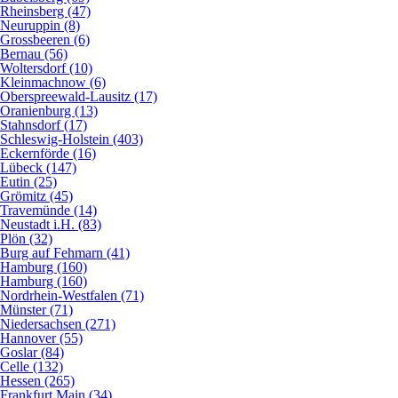
Rheinsberg (47)
Neuruppin (8)
Grossbeeren (6)
Bernau (56)
Woltersdorf (10)
Kleinmachnow (6)
Oberspreewald-Lausitz (17)
Oranienburg (13)
Stahnsdorf (17)
Schleswig-Holstein (403)
Eckernförde (16)
Lübeck (147)
Eutin (25)
Grömitz (45)
Travemünde (14)
Neustadt i.H. (83)
Plön (32)
Burg auf Fehmarn (41)
Hamburg (160)
Hamburg (160)
Nordrhein-Westfalen (71)
Münster (71)
Niedersachsen (271)
Hannover (55)
Goslar (84)
Celle (132)
Hessen (265)
Frankfurt Main (34)