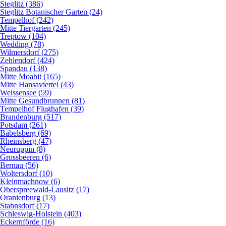
Steglitz (386)
Steglitz Botanischer Garten (24)
Tempelhof (242)
Mitte Tiergarten (245)
Treptow (104)
Wedding (78)
Wilmersdorf (275)
Zehlendorf (424)
Spandau (138)
Mitte Moabit (165)
Mitte Hansaviertel (43)
Weissensee (59)
Mitte Gesundbrunnen (81)
Tempelhof Flughafen (39)
Brandenburg (517)
Potsdam (261)
Babelsberg (69)
Rheinsberg (47)
Neuruppin (8)
Grossbeeren (6)
Bernau (56)
Woltersdorf (10)
Kleinmachnow (6)
Oberspreewald-Lausitz (17)
Oranienburg (13)
Stahnsdorf (17)
Schleswig-Holstein (403)
Eckernförde (16)