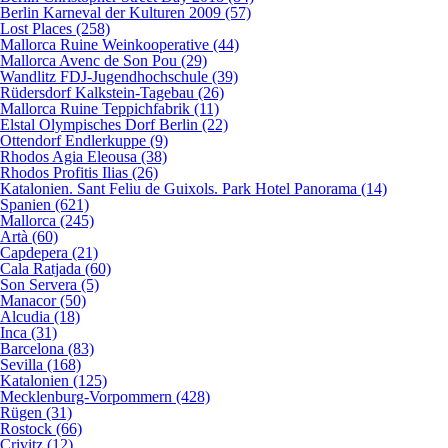
Berlin Karneval der Kulturen 2009 (57)
Lost Places (258)
Mallorca Ruine Weinkooperative (44)
Mallorca Avenc de Son Pou (29)
Wandlitz FDJ-Jugendhochschule (39)
Rüdersdorf Kalkstein-Tagebau (26)
Mallorca Ruine Teppichfabrik (11)
Elstal Olympisches Dorf Berlin (22)
Ottendorf Endlerkuppe (9)
Rhodos Agia Eleousa (38)
Rhodos Profitis Ilias (26)
Katalonien. Sant Feliu de Guixols. Park Hotel Panorama (14)
Spanien (621)
Mallorca (245)
Artà (60)
Capdepera (21)
Cala Ratjada (60)
Son Servera (5)
Manacor (50)
Alcudia (18)
Inca (31)
Barcelona (83)
Sevilla (168)
Katalonien (125)
Mecklenburg-Vorpommern (428)
Rügen (31)
Rostock (66)
Crivitz (12)