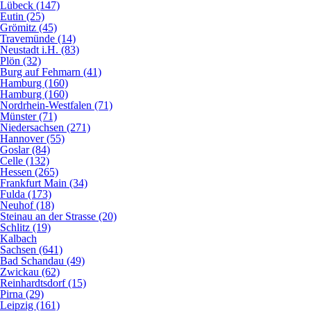
Lübeck (147)
Eutin (25)
Grömitz (45)
Travemünde (14)
Neustadt i.H. (83)
Plön (32)
Burg auf Fehmarn (41)
Hamburg (160)
Hamburg (160)
Nordrhein-Westfalen (71)
Münster (71)
Niedersachsen (271)
Hannover (55)
Goslar (84)
Celle (132)
Hessen (265)
Frankfurt Main (34)
Fulda (173)
Neuhof (18)
Steinau an der Strasse (20)
Schlitz (19)
Kalbach
Sachsen (641)
Bad Schandau (49)
Zwickau (62)
Reinhardtsdorf (15)
Pirna (29)
Leipzig (161)