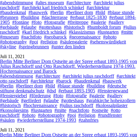
#abendstimmung
#altes museum
#architecture
#architekt julius
raschdorff
#architekt karl friedrich schinkel
#architektur
#baudenkmal
#bauwerk
#berlin
#berliner dom
#bild
#blaue stunde
#brunnen
#building
#dachterrasse
#erbaut 1825-1830
#erbaut 1894-
1905
#fontäne
#foto
#fotografie
#freitreppe
#galerie
#gallery
#gebäude
#glaube
#gotteshaus
#historisch
#humboldt forum
#julius
raschdorff
#karl friedrich schinkel
#klassizismus
#lustgarten
#mitte
#museum
#nachtfoto
#neobarock
#neorenaissance
#photo
#photography
#poi
#religion
#säulengalerie
#sehenswürdigkeit
#skyline
#springbrunnen
#unter den linden
Juli 11, 2021
Berlin Mitte Berliner Dom Ostseite an der Spree erbaut 1893-1905 von
Julius Raschdorff und Otto Raschdorff. Wiederherstellung 1974-1993.
Hochrenaissance und Barock
#abendstimmung
#architecture
#architekt julius raschdorff
#architekt
otto raschdorff
#architektur
#barock
#baudenkmal
#bauwerk
#berlin
#berliner dom
#bild
#blaue stunde
#building
#deutsche
stiftung denkmalschutz
#dsd
#erbaut 1893-1905
#fenstergewand
#fenstergiebel
#förderung
#foto
#fotografie
#galerie
#gallery
#gebäude
#gefördert
#glaube
#gotteshaus
#grabkirche hohenzollern
#historisch
#hochrenaissance
#julius raschdorff
#kolossalpilaster
#konsolgesims
#lustgarten
#mitte
#nachtfoto
#ostseite
#otto
raschdorff
#photo
#photography
#poi
#religion
#rundfenster
#säulen
#wiederherstellung 1974-1993
#zahnfries
Juli 11, 2021
Berlin Mitte Berliner Dom Ostseite an der Spree erbaut 1893-1905 von