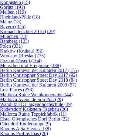
Königstein (15)
Görlitz (191)
Meißen (119)
Rheinland-Pfalz (18)
Mainz (18)
Bayern (325)
Kronach leuchtet 2016 (129)
München (73)
Bamberg (123)
Polen (331)
Kraków (Krakau) (92)
Wrocław (Breslau) (75)
Poznań (Posen) (164)
Menschen und Ereignisse (388)
Berlin Karneval der Kulturen 2017 (155)
Berlin Christopher Street Day 2017 (92)
Berlin Christopher Street Day 2018 (84)
Berlin Karneval der Kulturen 2009 (57)
Lost Places (258)
Mallorca Ruine Weinkooperative (44)
Mallorca Avenc de Son Pou (29)
Wandlitz FDJ-Jugendhochschule (39)
Rüdersdorf Kalkstein-Tagebau (26)
Mallorca Ruine Teppichfabrik (11)
Elstal Olympisches Dorf Berlin (22)
Ottendorf Endlerkuppe (9)
Rhodos Agia Eleousa (38)
Rhodos Profitis Ilias (26)