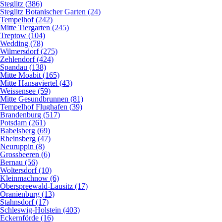
Steglitz (386)
Steglitz Botanischer Garten (24)
Tempelhof (242)
Mitte Tiergarten (245)
Treptow (104)
Wedding (78)
Wilmersdorf (275)
Zehlendorf (424)
Spandau (138)
Mitte Moabit (165)
Mitte Hansaviertel (43)
Weissensee (59)
Mitte Gesundbrunnen (81)
Tempelhof Flughafen (39)
Brandenburg (517)
Potsdam (261)
Babelsberg (69)
Rheinsberg (47)
Neuruppin (8)
Grossbeeren (6)
Bernau (56)
Woltersdorf (10)
Kleinmachnow (6)
Oberspreewald-Lausitz (17)
Oranienburg (13)
Stahnsdorf (17)
Schleswig-Holstein (403)
Eckernförde (16)