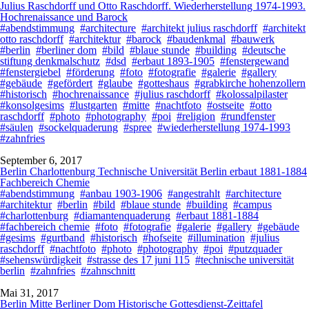
Julius Raschdorff und Otto Raschdorff. Wiederherstellung 1974-1993.
Hochrenaissance und Barock
#abendstimmung
#architecture
#architekt julius raschdorff
#architekt
otto raschdorff
#architektur
#barock
#baudenkmal
#bauwerk
#berlin
#berliner dom
#bild
#blaue stunde
#building
#deutsche
stiftung denkmalschutz
#dsd
#erbaut 1893-1905
#fenstergewand
#fenstergiebel
#förderung
#foto
#fotografie
#galerie
#gallery
#gebäude
#gefördert
#glaube
#gotteshaus
#grabkirche hohenzollern
#historisch
#hochrenaissance
#julius raschdorff
#kolossalpilaster
#konsolgesims
#lustgarten
#mitte
#nachtfoto
#ostseite
#otto
raschdorff
#photo
#photography
#poi
#religion
#rundfenster
#säulen
#sockelquaderung
#spree
#wiederherstellung 1974-1993
#zahnfries
September 6, 2017
Berlin Charlottenburg Technische Universität Berlin erbaut 1881-1884
Fachbereich Chemie
#abendstimmung
#anbau 1903-1906
#angestrahlt
#architecture
#architektur
#berlin
#bild
#blaue stunde
#building
#campus
#charlottenburg
#diamantenquaderung
#erbaut 1881-1884
#fachbereich chemie
#foto
#fotografie
#galerie
#gallery
#gebäude
#gesims
#gurtband
#historisch
#hofseite
#illumination
#julius
raschdorff
#nachtfoto
#photo
#photography
#poi
#putzquader
#sehenswürdigkeit
#strasse des 17 juni 115
#technische universität
berlin
#zahnfries
#zahnschnitt
Mai 31, 2017
Berlin Mitte Berliner Dom Historische Gottesdienst-Zeittafel