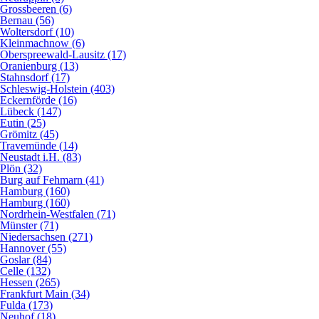
Grossbeeren (6)
Bernau (56)
Woltersdorf (10)
Kleinmachnow (6)
Oberspreewald-Lausitz (17)
Oranienburg (13)
Stahnsdorf (17)
Schleswig-Holstein (403)
Eckernförde (16)
Lübeck (147)
Eutin (25)
Grömitz (45)
Travemünde (14)
Neustadt i.H. (83)
Plön (32)
Burg auf Fehmarn (41)
Hamburg (160)
Hamburg (160)
Nordrhein-Westfalen (71)
Münster (71)
Niedersachsen (271)
Hannover (55)
Goslar (84)
Celle (132)
Hessen (265)
Frankfurt Main (34)
Fulda (173)
Neuhof (18)