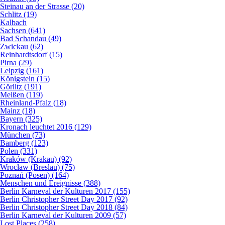
Steinau an der Strasse (20)
Schlitz (19)
Kalbach
Sachsen (641)
Bad Schandau (49)
Zwickau (62)
Reinhardtsdorf (15)
Pirna (29)
Leipzig (161)
Königstein (15)
Görlitz (191)
Meißen (119)
Rheinland-Pfalz (18)
Mainz (18)
Bayern (325)
Kronach leuchtet 2016 (129)
München (73)
Bamberg (123)
Polen (331)
Kraków (Krakau) (92)
Wrocław (Breslau) (75)
Poznań (Posen) (164)
Menschen und Ereignisse (388)
Berlin Karneval der Kulturen 2017 (155)
Berlin Christopher Street Day 2017 (92)
Berlin Christopher Street Day 2018 (84)
Berlin Karneval der Kulturen 2009 (57)
Lost Places (258)