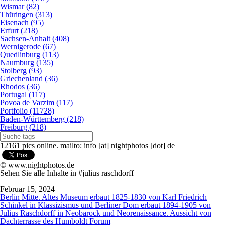
Wismar (82)
Thüringen (313)
Eisenach (95)
Erfurt (218)
Sachsen-Anhalt (408)
Wernigerode (67)
Quedlinburg (113)
Naumburg (135)
Stolberg (93)
Griechenland (36)
Rhodos (36)
Portugal (117)
Povoa de Varzim (117)
Portfolio (11728)
Baden-Württemberg (218)
Freiburg (218)
12161 pics online. mailto: info [at] nightphotos [dot] de
© www.nightphotos.de
Sehen Sie alle Inhalte in #julius raschdorff
Februar 15, 2024
Berlin Mitte. Altes Museum erbaut 1825-1830 von Karl Friedrich
Schinkel in Klassizismus und Berliner Dom erbaut 1894-1905 von
Julius Raschdorff in Neobarock und Neorenaissance. Aussicht von
Dachterrasse des Humboldt Forum