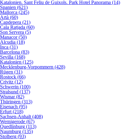
Katalonien. Sant Feliu de Guixols. Park Hotel Panorama (14)
Spanien (621)
Mallorca (245)
Artà (60)
Capdepera (21)
Cala Ratjada (60)
Son Servera (5)
Manacor (50)
Alcudia (18)
Inca (31)
Barcelona (83)
Sevilla (168)
Katalonien (125)
Mecklenburg-Vorpommern (428)
Rügen (31)
Rostock (66)
Crivitz (12)
Schwerin (100)
Stralsund (137)
Wismar (82)
Thüringen (313)
Eisenach (95)
Erfurt (218)
Sachsen-Anhalt (408)
Wernigerode (67)
Quedlinburg (113)
Naumburg (135)
Stolberg (93)