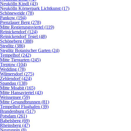
Neukölln Kindl (43)
Neukölln Körnerpark Lichtkunst (17)
Schöneweide (78)
Pankow (194)
Prenzlauer Berg (278)
Mitte Regierungsviertel (119)
Reinickendorf (124)
Reinickendorf Tegel (48)
Schöneberg (388)
Steglitz (386)
Steglitz Botanischer Garten (24)
Tempelhof (242)
Mitte Tiergarten (245)
Treptow (104)
Wedding (78)
Wilmersdorf (275)
Zehlendorf (424)
Spandau (138)
Mitte Moabit (165)
Mitte Hansaviertel (43)
Weissensee (59)
Mitte Gesundbrunnen (81)
Tempelhof Flughafen (39)
Brandenburg (517)
Potsdam (261)
Babelsberg (69)
Rheinsberg (47)
Neuruppin (8)