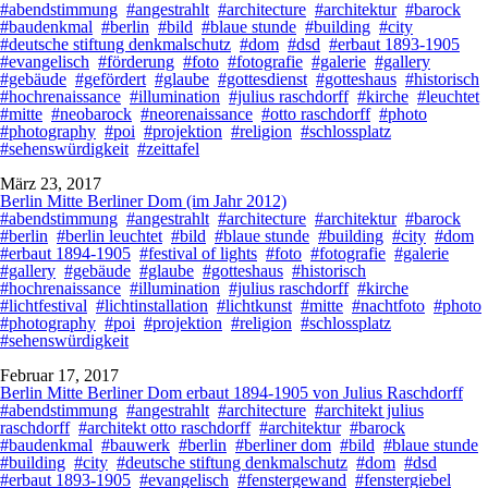
#abendstimmung
#angestrahlt
#architecture
#architektur
#barock
#baudenkmal
#berlin
#bild
#blaue stunde
#building
#city
#deutsche stiftung denkmalschutz
#dom
#dsd
#erbaut 1893-1905
#evangelisch
#förderung
#foto
#fotografie
#galerie
#gallery
#gebäude
#gefördert
#glaube
#gottesdienst
#gotteshaus
#historisch
#hochrenaissance
#illumination
#julius raschdorff
#kirche
#leuchtet
#mitte
#neobarock
#neorenaissance
#otto raschdorff
#photo
#photography
#poi
#projektion
#religion
#schlossplatz
#sehenswürdigkeit
#zeittafel
März 23, 2017
Berlin Mitte Berliner Dom (im Jahr 2012)
#abendstimmung
#angestrahlt
#architecture
#architektur
#barock
#berlin
#berlin leuchtet
#bild
#blaue stunde
#building
#city
#dom
#erbaut 1894-1905
#festival of lights
#foto
#fotografie
#galerie
#gallery
#gebäude
#glaube
#gotteshaus
#historisch
#hochrenaissance
#illumination
#julius raschdorff
#kirche
#lichtfestival
#lichtinstallation
#lichtkunst
#mitte
#nachtfoto
#photo
#photography
#poi
#projektion
#religion
#schlossplatz
#sehenswürdigkeit
Februar 17, 2017
Berlin Mitte Berliner Dom erbaut 1894-1905 von Julius Raschdorff
#abendstimmung
#angestrahlt
#architecture
#architekt julius
raschdorff
#architekt otto raschdorff
#architektur
#barock
#baudenkmal
#bauwerk
#berlin
#berliner dom
#bild
#blaue stunde
#building
#city
#deutsche stiftung denkmalschutz
#dom
#dsd
#erbaut 1893-1905
#evangelisch
#fenstergewand
#fenstergiebel