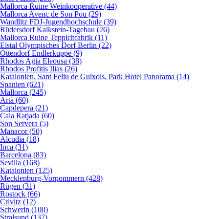
Mallorca Ruine Weinkooperative (44)
Mallorca Avenc de Son Pou (29)
Wandlitz FDJ-Jugendhochschule (39)
Rüdersdorf Kalkstein-Tagebau (26)
Mallorca Ruine Teppichfabrik (11)
Elstal Olympisches Dorf Berlin (22)
Ottendorf Endlerkuppe (9)
Rhodos Agia Eleousa (38)
Rhodos Profitis Ilias (26)
Katalonien. Sant Feliu de Guixols. Park Hotel Panorama (14)
Spanien (621)
Mallorca (245)
Artà (60)
Capdepera (21)
Cala Ratjada (60)
Son Servera (5)
Manacor (50)
Alcudia (18)
Inca (31)
Barcelona (83)
Sevilla (168)
Katalonien (125)
Mecklenburg-Vorpommern (428)
Rügen (31)
Rostock (66)
Crivitz (12)
Schwerin (100)
Stralsund (137)