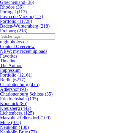
Griechenland (36)
Rhodos (36)
Portugal (117)
Povoa de Varzim (117)
Portfolio (11728)
Baden-Württemberg (218)
Freiburg (218)
nightphotos.de
Content Overview
NEW: my recent uploads
Favorites
Timeline
The Author
Impressum
Portfolio (12161)
Berlin (6217)
Charlottenburg (475)
Adlershof (93)
Charlottenburg Schloss (35)
Friedrichshain (195)
Köpenick (86)
Kreuzberg (442)
Lichtenberg (125)
Marzahn-Hellersdorf (109)
Mitte (972)
Neukölln (130)
Neukölln Britz (72)