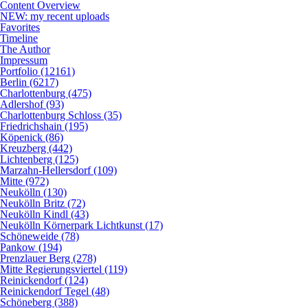
Content Overview
NEW: my recent uploads
Favorites
Timeline
The Author
Impressum
Portfolio (12161)
Berlin (6217)
Charlottenburg (475)
Adlershof (93)
Charlottenburg Schloss (35)
Friedrichshain (195)
Köpenick (86)
Kreuzberg (442)
Lichtenberg (125)
Marzahn-Hellersdorf (109)
Mitte (972)
Neukölln (130)
Neukölln Britz (72)
Neukölln Kindl (43)
Neukölln Körnerpark Lichtkunst (17)
Schöneweide (78)
Pankow (194)
Prenzlauer Berg (278)
Mitte Regierungsviertel (119)
Reinickendorf (124)
Reinickendorf Tegel (48)
Schöneberg (388)