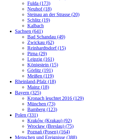
Fulda (173)
Neuhof (18)
Steinau an der Strasse (20)
Schlitz (19)
Kalbach
Sachsen (641)
Bad Schandau (49)
Zwickau (62)
Reinhardtsdorf (15)
Pirna (29)
Leipzig (161)
Königstein (15)
Görlitz (191)
Meißen (119)
Rheinland-Pfalz (18)
Mainz (18)
Bayern (325)
Kronach leuchtet 2016 (129)
München (73)
Bamberg (123)
Polen (331)
Kraków (Krakau) (92)
Wrocław (Breslau) (75)
Poznań (Posen) (164)
Menschen und Ereignisse (388)