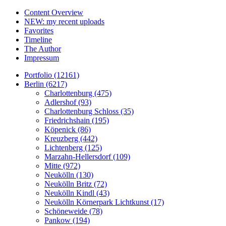
Content Overview
NEW: my recent uploads
Favorites
Timeline
The Author
Impressum
Portfolio (12161)
Berlin (6217)
Charlottenburg (475)
Adlershof (93)
Charlottenburg Schloss (35)
Friedrichshain (195)
Köpenick (86)
Kreuzberg (442)
Lichtenberg (125)
Marzahn-Hellersdorf (109)
Mitte (972)
Neukölln (130)
Neukölln Britz (72)
Neukölln Kindl (43)
Neukölln Körnerpark Lichtkunst (17)
Schöneweide (78)
Pankow (194)