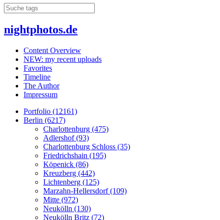
nightphotos.de
Content Overview
NEW: my recent uploads
Favorites
Timeline
The Author
Impressum
Portfolio (12161)
Berlin (6217)
Charlottenburg (475)
Adlershof (93)
Charlottenburg Schloss (35)
Friedrichshain (195)
Köpenick (86)
Kreuzberg (442)
Lichtenberg (125)
Marzahn-Hellersdorf (109)
Mitte (972)
Neukölln (130)
Neukölln Britz (72)