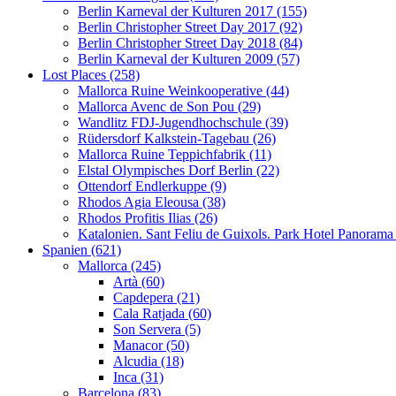
Berlin Karneval der Kulturen 2017 (155)
Berlin Christopher Street Day 2017 (92)
Berlin Christopher Street Day 2018 (84)
Berlin Karneval der Kulturen 2009 (57)
Lost Places (258)
Mallorca Ruine Weinkooperative (44)
Mallorca Avenc de Son Pou (29)
Wandlitz FDJ-Jugendhochschule (39)
Rüdersdorf Kalkstein-Tagebau (26)
Mallorca Ruine Teppichfabrik (11)
Elstal Olympisches Dorf Berlin (22)
Ottendorf Endlerkuppe (9)
Rhodos Agia Eleousa (38)
Rhodos Profitis Ilias (26)
Katalonien. Sant Feliu de Guixols. Park Hotel Panorama
Spanien (621)
Mallorca (245)
Artà (60)
Capdepera (21)
Cala Ratjada (60)
Son Servera (5)
Manacor (50)
Alcudia (18)
Inca (31)
Barcelona (83)