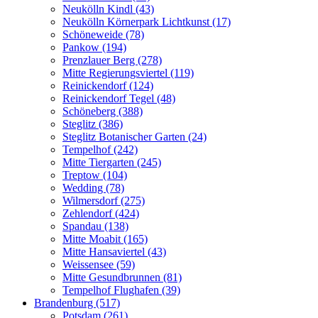
Neukölln Kindl (43)
Neukölln Körnerpark Lichtkunst (17)
Schöneweide (78)
Pankow (194)
Prenzlauer Berg (278)
Mitte Regierungsviertel (119)
Reinickendorf (124)
Reinickendorf Tegel (48)
Schöneberg (388)
Steglitz (386)
Steglitz Botanischer Garten (24)
Tempelhof (242)
Mitte Tiergarten (245)
Treptow (104)
Wedding (78)
Wilmersdorf (275)
Zehlendorf (424)
Spandau (138)
Mitte Moabit (165)
Mitte Hansaviertel (43)
Weissensee (59)
Mitte Gesundbrunnen (81)
Tempelhof Flughafen (39)
Brandenburg (517)
Potsdam (261)