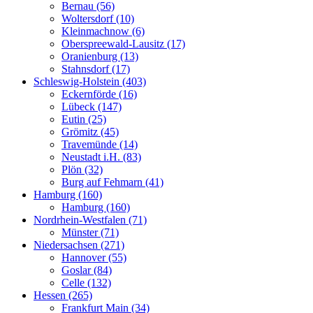
Bernau (56)
Woltersdorf (10)
Kleinmachnow (6)
Oberspreewald-Lausitz (17)
Oranienburg (13)
Stahnsdorf (17)
Schleswig-Holstein (403)
Eckernförde (16)
Lübeck (147)
Eutin (25)
Grömitz (45)
Travemünde (14)
Neustadt i.H. (83)
Plön (32)
Burg auf Fehmarn (41)
Hamburg (160)
Hamburg (160)
Nordrhein-Westfalen (71)
Münster (71)
Niedersachsen (271)
Hannover (55)
Goslar (84)
Celle (132)
Hessen (265)
Frankfurt Main (34)