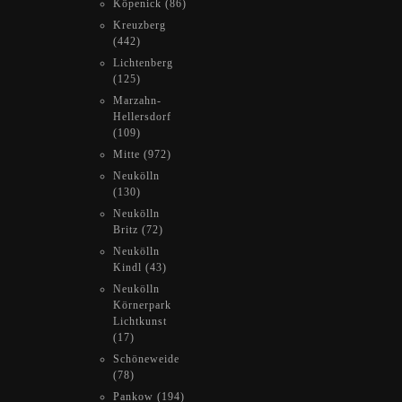
Köpenick (86)
Kreuzberg
(442)
Lichtenberg
(125)
Marzahn-
Hellersdorf
(109)
Mitte (972)
Neukölln
(130)
Neukölln
Britz (72)
Neukölln
Kindl (43)
Neukölln
Körnerpark
Lichtkunst
(17)
Schöneweide
(78)
Pankow (194)