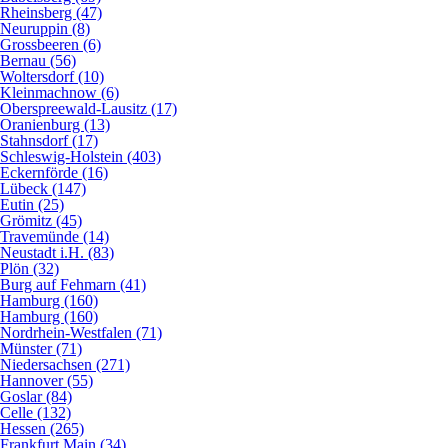
Rheinsberg (47)
Neuruppin (8)
Grossbeeren (6)
Bernau (56)
Woltersdorf (10)
Kleinmachnow (6)
Oberspreewald-Lausitz (17)
Oranienburg (13)
Stahnsdorf (17)
Schleswig-Holstein (403)
Eckernförde (16)
Lübeck (147)
Eutin (25)
Grömitz (45)
Travemünde (14)
Neustadt i.H. (83)
Plön (32)
Burg auf Fehmarn (41)
Hamburg (160)
Hamburg (160)
Nordrhein-Westfalen (71)
Münster (71)
Niedersachsen (271)
Hannover (55)
Goslar (84)
Celle (132)
Hessen (265)
Frankfurt Main (34)