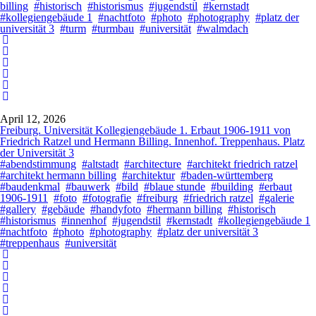
billing
#historisch
#historismus
#jugendstil
#kernstadt
#kollegiengebäude 1
#nachtfoto
#photo
#photography
#platz der
universität 3
#turm
#turmbau
#universität
#walmdach
April 12, 2026
Freiburg. Universität Kollegiengebäude 1. Erbaut 1906-1911 von
Friedrich Ratzel und Hermann Billing. Innenhof. Treppenhaus. Platz
der Universität 3
#abendstimmung
#altstadt
#architecture
#architekt friedrich ratzel
#architekt hermann billing
#architektur
#baden-württemberg
#baudenkmal
#bauwerk
#bild
#blaue stunde
#building
#erbaut
1906-1911
#foto
#fotografie
#freiburg
#friedrich ratzel
#galerie
#gallery
#gebäude
#handyfoto
#hermann billing
#historisch
#historismus
#innenhof
#jugendstil
#kernstadt
#kollegiengebäude 1
#nachtfoto
#photo
#photography
#platz der universität 3
#treppenhaus
#universität