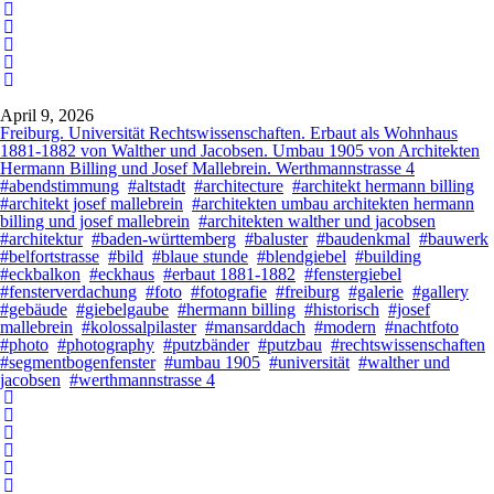
April 9, 2026
Freiburg. Universität Rechtswissenschaften. Erbaut als Wohnhaus
1881-1882 von Walther und Jacobsen. Umbau 1905 von Architekten
Hermann Billing und Josef Mallebrein. Werthmannstrasse 4
#abendstimmung
#altstadt
#architecture
#architekt hermann billing
#architekt josef mallebrein
#architekten umbau architekten hermann
billing und josef mallebrein
#architekten walther und jacobsen
#architektur
#baden-württemberg
#baluster
#baudenkmal
#bauwerk
#belfortstrasse
#bild
#blaue stunde
#blendgiebel
#building
#eckbalkon
#eckhaus
#erbaut 1881-1882
#fenstergiebel
#fensterverdachung
#foto
#fotografie
#freiburg
#galerie
#gallery
#gebäude
#giebelgaube
#hermann billing
#historisch
#josef
mallebrein
#kolossalpilaster
#mansarddach
#modern
#nachtfoto
#photo
#photography
#putzbänder
#putzbau
#rechtswissenschaften
#segmentbogenfenster
#umbau 1905
#universität
#walther und
jacobsen
#werthmannstrasse 4