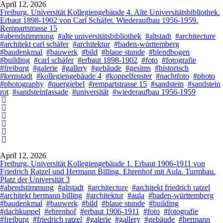
April 12, 2026
Freiburg. Universität Kollegiengebäude 4. Alte Universitätsbibliothek.
Erbaut 1898-1902 von Carl Schäfer. Wiederaufbau 1956-1959.
Rempartstrasse 15
#abendstimmung
#alte universitätsbibliothek
#altstadt
#architecture
#architekt carl schäfer
#architektur
#baden-württemberg
#baudenkmal
#bauwerk
#bild
#blaue stunde
#blendbogen
#building
#carl schäfer
#erbaut 1898-1902
#foto
#fotografie
#freiburg
#galerie
#gallery
#gebäude
#gesims
#historisch
#kernstadt
#kollegiengebäude 4
#koppelfenster
#nachtfoto
#photo
#photography
#quergiebel
#rempartstrasse 15
#sandstein
#sandstein
rot
#sandsteinfassade
#universität
#wiederaufbau 1956-1959
April 12, 2026
Freiburg. Universität Kollegiengebäude 1. Erbaut 1906-1911 von
Friedrich Ratzel und Hermann Billing. Ehrenhof mit Aula. Turmbau.
Platz der Universität 3
#abendstimmung
#altstadt
#architecture
#architekt friedrich ratzel
#architekt hermann billing
#architektur
#aula
#baden-württemberg
#baudenkmal
#bauwerk
#bild
#blaue stunde
#building
#dachkuppel
#ehrenhof
#erbaut 1906-1911
#foto
#fotografie
#freiburg
#friedrich ratzel
#galerie
#gallery
#gebäude
#hermann