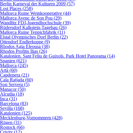
Berlin Karneval der Kulturen 2009 (57)
Lost Places (258)
Mallorca Ruine Weinkooperative (44)
Mallorca Avenc de Son Pou (29)
Wandlitz FDJ-Jugendhochschule (39)
Rüdersdorf Kalkstein-Tagebau (26)
Mallorca Ruine Teppichfabrik (11)
Elstal Olympisches Dorf Berlin (22)
Ottendorf Endlerkuppe (9)
Rhodos Agia Eleousa (38)
Rhodos Profitis Ilias (26)
Katalonien. Sant Feliu de Guixols. Park Hotel Panorama (14)
Spanien (621)
Mallorca (245)
Artà (60)
Capdepera (21)
Cala Ratjada (60)
Son Servera (5)
Manacor (50)
Alcudia (18)
Inca (31)
Barcelona (83)
Sevilla (168)
Katalonien (125)
Mecklenburg-Vorpommern (428)
Rügen (31)
Rostock (66)
Crivitz (12)