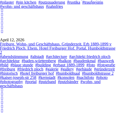
#pilaster
#pin kitchen
#putzquaderung
#rustika
#traufgesims
#wohn- und geschäftshaus
#zahnfries
April 12, 2026
Freiburg. Wohn- und Geschäftshaus. Gründerzeit. Erb 1889-1899 v
Friedrich Ploch. Ehem. Hotel Freiburger Hof. Portal. Humboldtstrasse
2
#abendstimmung
#altstadt
#architecture
#architekt friedrich ploch
#architektur
#baden-württemberg
#balkon
#baudenkmal
#bauwerk
#bild
#blaue stunde
#building
#erbaut 1889-1899
#foto
#fotografie
#freiburg
#friedrich ploch
#galerie
#gallery
#gebäude
#gründerzeit
#historisch
#hotel freiburger hof
#humboldtsaal
#humboldtstrasse 2
#kaiser-joseph-str 258
#kernstadt
#konsolen
#nachtfoto
#photo
#photography
#portal
#putzband
#putzbänder
#wohn- und
geschäftshaus