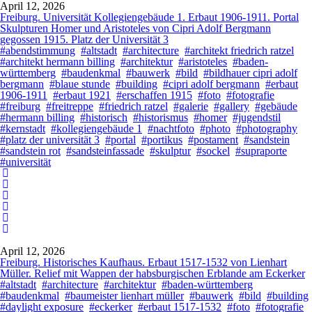
April 12, 2026
Freiburg. Universität Kollegiengebäude 1. Erbaut 1906-1911. Portal
Skulpturen Homer und Aristoteles von Cipri Adolf Bergmann
gegossen 1915. Platz der Universität 3
#abendstimmung
#altstadt
#architecture
#architekt friedrich ratzel
#architekt hermann billing
#architektur
#aristoteles
#baden-
württemberg
#baudenkmal
#bauwerk
#bild
#bildhauer cipri adolf
bergmann
#blaue stunde
#building
#cipri adolf bergmann
#erbaut
1906-1911
#erbaut 1921
#erschaffen 1915
#foto
#fotografie
#freiburg
#freitreppe
#friedrich ratzel
#galerie
#gallery
#gebäude
#hermann billing
#historisch
#historismus
#homer
#jugendstil
#kernstadt
#kollegiengebäude 1
#nachtfoto
#photo
#photography
#platz der universität 3
#portal
#portikus
#postament
#sandstein
#sandstein rot
#sandsteinfassade
#skulptur
#sockel
#supraporte
#universität
April 12, 2026
Freiburg. Historisches Kaufhaus. Erbaut 1517-1532 von Lienhart
Müller. Relief mit Wappen der habsburgischen Erblande am Eckerker
#altstadt
#architecture
#architektur
#baden-württemberg
#baudenkmal
#baumeister lienhart müller
#bauwerk
#bild
#building
#daylight exposure
#eckerker
#erbaut 1517-1532
#foto
#fotografie