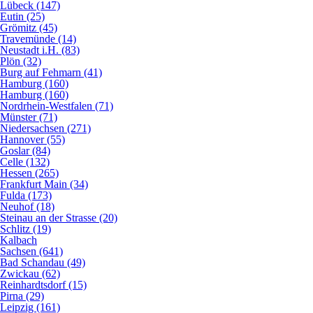
Lübeck (147)
Eutin (25)
Grömitz (45)
Travemünde (14)
Neustadt i.H. (83)
Plön (32)
Burg auf Fehmarn (41)
Hamburg (160)
Hamburg (160)
Nordrhein-Westfalen (71)
Münster (71)
Niedersachsen (271)
Hannover (55)
Goslar (84)
Celle (132)
Hessen (265)
Frankfurt Main (34)
Fulda (173)
Neuhof (18)
Steinau an der Strasse (20)
Schlitz (19)
Kalbach
Sachsen (641)
Bad Schandau (49)
Zwickau (62)
Reinhardtsdorf (15)
Pirna (29)
Leipzig (161)