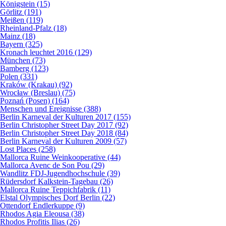
Königstein (15)
Görlitz (191)
Meißen (119)
Rheinland-Pfalz (18)
Mainz (18)
Bayern (325)
Kronach leuchtet 2016 (129)
München (73)
Bamberg (123)
Polen (331)
Kraków (Krakau) (92)
Wrocław (Breslau) (75)
Poznań (Posen) (164)
Menschen und Ereignisse (388)
Berlin Karneval der Kulturen 2017 (155)
Berlin Christopher Street Day 2017 (92)
Berlin Christopher Street Day 2018 (84)
Berlin Karneval der Kulturen 2009 (57)
Lost Places (258)
Mallorca Ruine Weinkooperative (44)
Mallorca Avenc de Son Pou (29)
Wandlitz FDJ-Jugendhochschule (39)
Rüdersdorf Kalkstein-Tagebau (26)
Mallorca Ruine Teppichfabrik (11)
Elstal Olympisches Dorf Berlin (22)
Ottendorf Endlerkuppe (9)
Rhodos Agia Eleousa (38)
Rhodos Profitis Ilias (26)