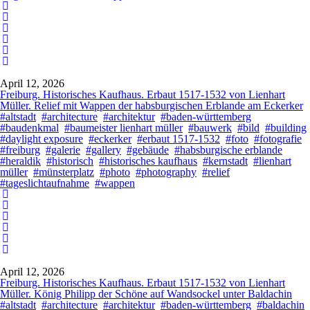
April 12, 2026
Freiburg. Historisches Kaufhaus. Erbaut 1517-1532 von Lienhart
Müller. Relief mit Wappen der habsburgischen Erblande am Eckerker
#altstadt
#architecture
#architektur
#baden-württemberg
#baudenkmal
#baumeister lienhart müller
#bauwerk
#bild
#building
#daylight exposure
#eckerker
#erbaut 1517-1532
#foto
#fotografie
#freiburg
#galerie
#gallery
#gebäude
#habsburgische erblande
#heraldik
#historisch
#historisches kaufhaus
#kernstadt
#lienhart
müller
#münsterplatz
#photo
#photography
#relief
#tageslichtaufnahme
#wappen
April 12, 2026
Freiburg. Historisches Kaufhaus. Erbaut 1517-1532 von Lienhart
Müller. König Philipp der Schöne auf Wandsockel unter Baldachin
#altstadt
#architecture
#architektur
#baden-württemberg
#baldachin