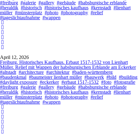
#freiburg
#galerie
#gallery
#gebäude
#habsburgische erblande
#heraldik
#historisch
#historisches kaufhaus
#kernstadt
#lienhart
müller
#münsterplatz
#photo
#photography
#relief
#tageslichtaufnahme
#wappen
April 12, 2026
Freiburg. Historisches Kaufhaus. Erbaut 1517-1532 von Lienhart
Müller. Relief mit Wappen der habsburgischen Erblande am Eckerker
#altstadt
#architecture
#architektur
#baden-württemberg
#baudenkmal
#baumeister lienhart müller
#bauwerk
#bild
#building
#daylight exposure
#eckerker
#erbaut 1517-1532
#foto
#fotografie
#freiburg
#galerie
#gallery
#gebäude
#habsburgische erblande
#heraldik
#historisch
#historisches kaufhaus
#kernstadt
#lienhart
müller
#münsterplatz
#photo
#photography
#relief
#tageslichtaufnahme
#wappen