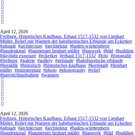
April 12, 2026
Freiburg. Historisches Kaufhaus. Erbaut 1517-1532 von Lienhart
Müller. Relief mit Wappen der habsburgischen Erblande am Eckerker
#altstadt
#architecture
#architektur
#baden-württemberg
#baudenkmal
#baumeister lienhart müller
#bauwerk
#bild
#building
#daylight exposure
#eckerker
#erbaut 1517-1532
#foto
#fotografie
#freiburg
#galerie
#gallery
#gebäude
#habsburgische erblande
#heraldik
#historisch
#historisches kaufhaus
#kernstadt
#lienhart
müller
#münsterplatz
#photo
#photography
#relief
#tageslichtaufnahme
#wappen
April 12, 2026
Freiburg. Historisches Kaufhaus. Erbaut 1517-1532 von Lienhart
Müller. Relief mit Wappen der habsburgischen Erblande am Eckerker
#altstadt
#architecture
#architektur
#baden-württemberg
#baudenkmal
#baumeister lienhart müller
#bauwerk
#bild
#building