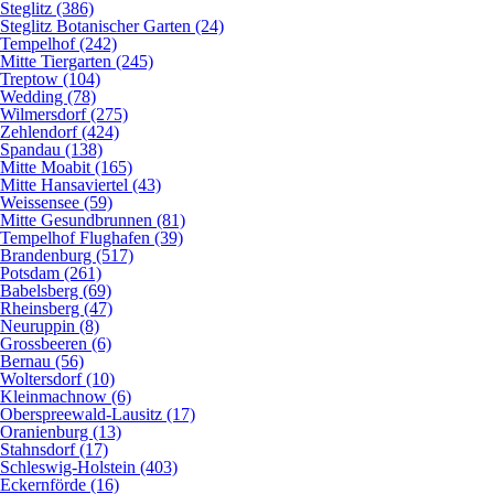
Steglitz (386)
Steglitz Botanischer Garten (24)
Tempelhof (242)
Mitte Tiergarten (245)
Treptow (104)
Wedding (78)
Wilmersdorf (275)
Zehlendorf (424)
Spandau (138)
Mitte Moabit (165)
Mitte Hansaviertel (43)
Weissensee (59)
Mitte Gesundbrunnen (81)
Tempelhof Flughafen (39)
Brandenburg (517)
Potsdam (261)
Babelsberg (69)
Rheinsberg (47)
Neuruppin (8)
Grossbeeren (6)
Bernau (56)
Woltersdorf (10)
Kleinmachnow (6)
Oberspreewald-Lausitz (17)
Oranienburg (13)
Stahnsdorf (17)
Schleswig-Holstein (403)
Eckernförde (16)