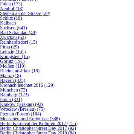
Fulda (173)
Neuhof (18)
Steinau an der Strasse (20)
Schlitz (19)
Kalbach
Sachsen (641)
Bad Schandau (49)
Zwickau (62)
Reinhardtsdorf (15)
Pirna (29)
Leipzig (161)
Königstein (15)
Görlitz (191)
Meißen (119)
Rheinland-Pfalz (18)
Mainz (18)
Bayern (325)
Kronach leuchtet 2016 (129)
München (73)
Bamberg (123)
Polen (331)
Kraków (Krakau) (92)
Wrocław (Breslau) (75)
Poznań (Posen) (164)
Menschen und Ereignisse (388)
Berlin Karneval der Kulturen 2017 (155)
Berlin Christopher Street Day 2017 (92)
Berlin Christopher Street Day 2018 (84)