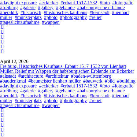
#daylight exposure
#eckerker
#erbaut 1517-1532
#foto
#fotografie
#freiburg
#galerie
#gallery
#gebäude
#habsburgische erblande
#heraldik
#historisch
#historisches kaufhaus
#kernstadt
#lienhart
müller
#münsterplatz
#photo
#photography
#relief
#tageslichtaufnahme
#wappen
April 12, 2026
Freiburg. Historisches Kaufhaus. Erbaut 1517-1532 von Lienhart
Müller. Relief mit Wappen der habsburgischen Erblande am Eckerker
#altstadt
#architecture
#architektur
#baden-württemberg
#baudenkmal
#baumeister lienhart müller
#bauwerk
#bild
#building
#daylight exposure
#eckerker
#erbaut 1517-1532
#foto
#fotografie
#freiburg
#galerie
#gallery
#gebäude
#habsburgische erblande
#heraldik
#historisch
#historisches kaufhaus
#kernstadt
#lienhart
müller
#münsterplatz
#photo
#photography
#relief
#tageslichtaufnahme
#wappen