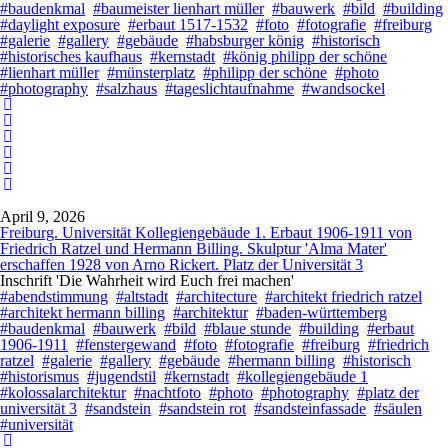
#baudenkmal
#baumeister lienhart müller
#bauwerk
#bild
#building
#daylight exposure
#erbaut 1517-1532
#foto
#fotografie
#freiburg
#galerie
#gallery
#gebäude
#habsburger könig
#historisch
#historisches kaufhaus
#kernstadt
#könig philipp der schöne
#lienhart müller
#münsterplatz
#philipp der schöne
#photo
#photography
#salzhaus
#tageslichtaufnahme
#wandsockel
April 9, 2026
Freiburg. Universität Kollegiengebäude 1. Erbaut 1906-1911 von
Friedrich Ratzel und Hermann Billing. Skulptur 'Alma Mater'
erschaffen 1928 von Arno Rickert. Platz der Universität 3
Inschrift 'Die Wahrheit wird Euch frei machen'
#abendstimmung
#altstadt
#architecture
#architekt friedrich ratzel
#architekt hermann billing
#architektur
#baden-württemberg
#baudenkmal
#bauwerk
#bild
#blaue stunde
#building
#erbaut
1906-1911
#fenstergewand
#foto
#fotografie
#freiburg
#friedrich
ratzel
#galerie
#gallery
#gebäude
#hermann billing
#historisch
#historismus
#jugendstil
#kernstadt
#kollegiengebäude 1
#kolossalarchitektur
#nachtfoto
#photo
#photography
#platz der
universität 3
#sandstein
#sandstein rot
#sandsteinfassade
#säulen
#universität