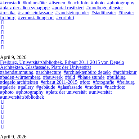
#kernstadt
#kulturstätte
#lisenen
#nachtfoto
#photo
#photography
#platz der alten synagoge
#portal rustiziert
#rundbogenfenster
#rustika
#sandsteinfassade
#sandsteinquader
#stadttheater
#theater
freiburg
#veranstaltungsort
#vorfahrt
April 9, 2026
Freiburg. Universitätsbibliothek. Erbaut 2011-2015 von Degelo
Architekten. Glasfassade. Platz der Universität
#abendstimmung
#architecture
#architektenbüro degelo
#architektur
#baden-württemberg
#bauwerk
#bild
#blaue stunde
#building
#degelo architekten
#erbaut 2011-2015
#foto
#fotografie
#freiburg
#galerie
#gallery
#gebäude
#glasfassade
#modern
#nachtfoto
#photo
#photography
#platz der universität
#universität
#universitätsbibliothek
April 9, 2026