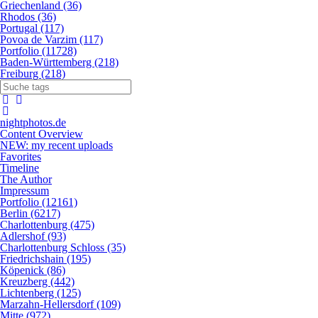
Griechenland (36)
Rhodos (36)
Portugal (117)
Povoa de Varzim (117)
Portfolio (11728)
Baden-Württemberg (218)
Freiburg (218)
nightphotos.de
Content Overview
NEW: my recent uploads
Favorites
Timeline
The Author
Impressum
Portfolio (12161)
Berlin (6217)
Charlottenburg (475)
Adlershof (93)
Charlottenburg Schloss (35)
Friedrichshain (195)
Köpenick (86)
Kreuzberg (442)
Lichtenberg (125)
Marzahn-Hellersdorf (109)
Mitte (972)