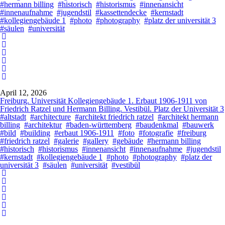
#hermann billing
#historisch
#historismus
#innenansicht
#innenaufnahme
#jugendstil
#kassettendecke
#kernstadt
#kollegiengebäude 1
#photo
#photography
#platz der universität 3
#säulen
#universität
April 12, 2026
Freiburg. Universität Kollegiengebäude 1. Erbaut 1906-1911 von
Friedrich Ratzel und Hermann Billing. Vestibül. Platz der Universität 3
#altstadt
#architecture
#architekt friedrich ratzel
#architekt hermann
billing
#architektur
#baden-württemberg
#baudenkmal
#bauwerk
#bild
#building
#erbaut 1906-1911
#foto
#fotografie
#freiburg
#friedrich ratzel
#galerie
#gallery
#gebäude
#hermann billing
#historisch
#historismus
#innenansicht
#innenaufnahme
#jugendstil
#kernstadt
#kollegiengebäude 1
#photo
#photography
#platz der
universität 3
#säulen
#universität
#vestibül