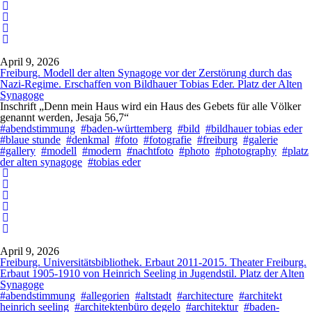
April 9, 2026
Freiburg. Modell der alten Synagoge vor der Zerstörung durch das
Nazi-Regime. Erschaffen von Bildhauer Tobias Eder. Platz der Alten
Synagoge
Inschrift „Denn mein Haus wird ein Haus des Gebets für alle Völker
genannt werden, Jesaja 56,7“
#abendstimmung
#baden-württemberg
#bild
#bildhauer tobias eder
#blaue stunde
#denkmal
#foto
#fotografie
#freiburg
#galerie
#gallery
#modell
#modern
#nachtfoto
#photo
#photography
#platz
der alten synagoge
#tobias eder
April 9, 2026
Freiburg. Universitätsbibliothek. Erbaut 2011-2015. Theater Freiburg.
Erbaut 1905-1910 von Heinrich Seeling in Jugendstil. Platz der Alten
Synagoge
#abendstimmung
#allegorien
#altstadt
#architecture
#architekt
heinrich seeling
#architektenbüro degelo
#architektur
#baden-