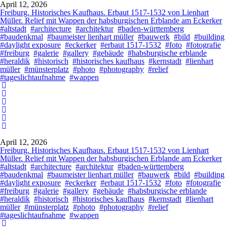
April 12, 2026
Freiburg. Historisches Kaufhaus. Erbaut 1517-1532 von Lienhart
Müller. Relief mit Wappen der habsburgischen Erblande am Eckerker
#altstadt
#architecture
#architektur
#baden-württemberg
#baudenkmal
#baumeister lienhart müller
#bauwerk
#bild
#building
#daylight exposure
#eckerker
#erbaut 1517-1532
#foto
#fotografie
#freiburg
#galerie
#gallery
#gebäude
#habsburgische erblande
#heraldik
#historisch
#historisches kaufhaus
#kernstadt
#lienhart
müller
#münsterplatz
#photo
#photography
#relief
#tageslichtaufnahme
#wappen
April 12, 2026
Freiburg. Historisches Kaufhaus. Erbaut 1517-1532 von Lienhart
Müller. Relief mit Wappen der habsburgischen Erblande am Eckerker
#altstadt
#architecture
#architektur
#baden-württemberg
#baudenkmal
#baumeister lienhart müller
#bauwerk
#bild
#building
#daylight exposure
#eckerker
#erbaut 1517-1532
#foto
#fotografie
#freiburg
#galerie
#gallery
#gebäude
#habsburgische erblande
#heraldik
#historisch
#historisches kaufhaus
#kernstadt
#lienhart
müller
#münsterplatz
#photo
#photography
#relief
#tageslichtaufnahme
#wappen