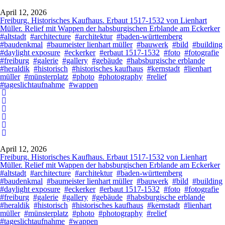
April 12, 2026
Freiburg. Historisches Kaufhaus. Erbaut 1517-1532 von Lienhart
Müller. Relief mit Wappen der habsburgischen Erblande am Eckerker
#altstadt
#architecture
#architektur
#baden-württemberg
#baudenkmal
#baumeister lienhart müller
#bauwerk
#bild
#building
#daylight exposure
#eckerker
#erbaut 1517-1532
#foto
#fotografie
#freiburg
#galerie
#gallery
#gebäude
#habsburgische erblande
#heraldik
#historisch
#historisches kaufhaus
#kernstadt
#lienhart
müller
#münsterplatz
#photo
#photography
#relief
#tageslichtaufnahme
#wappen
April 12, 2026
Freiburg. Historisches Kaufhaus. Erbaut 1517-1532 von Lienhart
Müller. Relief mit Wappen der habsburgischen Erblande am Eckerker
#altstadt
#architecture
#architektur
#baden-württemberg
#baudenkmal
#baumeister lienhart müller
#bauwerk
#bild
#building
#daylight exposure
#eckerker
#erbaut 1517-1532
#foto
#fotografie
#freiburg
#galerie
#gallery
#gebäude
#habsburgische erblande
#heraldik
#historisch
#historisches kaufhaus
#kernstadt
#lienhart
müller
#münsterplatz
#photo
#photography
#relief
#tageslichtaufnahme
#wappen