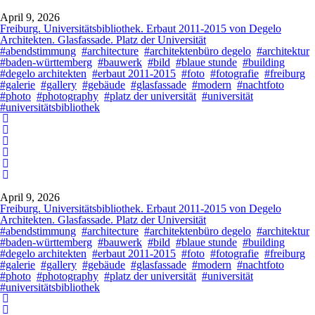
April 9, 2026
Freiburg. Universitätsbibliothek. Erbaut 2011-2015 von Degelo
Architekten. Glasfassade. Platz der Universität
#abendstimmung
#architecture
#architektenbüro degelo
#architektur
#baden-württemberg
#bauwerk
#bild
#blaue stunde
#building
#degelo architekten
#erbaut 2011-2015
#foto
#fotografie
#freiburg
#galerie
#gallery
#gebäude
#glasfassade
#modern
#nachtfoto
#photo
#photography
#platz der universität
#universität
#universitätsbibliothek
April 9, 2026
Freiburg. Universitätsbibliothek. Erbaut 2011-2015 von Degelo
Architekten. Glasfassade. Platz der Universität
#abendstimmung
#architecture
#architektenbüro degelo
#architektur
#baden-württemberg
#bauwerk
#bild
#blaue stunde
#building
#degelo architekten
#erbaut 2011-2015
#foto
#fotografie
#freiburg
#galerie
#gallery
#gebäude
#glasfassade
#modern
#nachtfoto
#photo
#photography
#platz der universität
#universität
#universitätsbibliothek