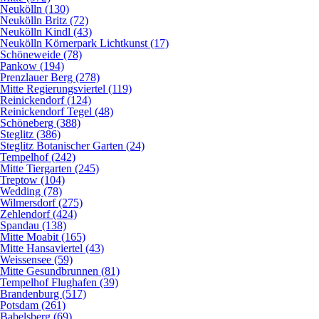
Neukölln (130)
Neukölln Britz (72)
Neukölln Kindl (43)
Neukölln Körnerpark Lichtkunst (17)
Schöneweide (78)
Pankow (194)
Prenzlauer Berg (278)
Mitte Regierungsviertel (119)
Reinickendorf (124)
Reinickendorf Tegel (48)
Schöneberg (388)
Steglitz (386)
Steglitz Botanischer Garten (24)
Tempelhof (242)
Mitte Tiergarten (245)
Treptow (104)
Wedding (78)
Wilmersdorf (275)
Zehlendorf (424)
Spandau (138)
Mitte Moabit (165)
Mitte Hansaviertel (43)
Weissensee (59)
Mitte Gesundbrunnen (81)
Tempelhof Flughafen (39)
Brandenburg (517)
Potsdam (261)
Babelsberg (69)