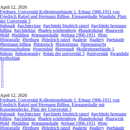
April 12, 2026
Freiburg. Universität Kollegiengebäude 1. Erbaut 1906-1911 von
Friedrich Ratzel und Hermann Billing. Eingangshalle Wanduhr. Platz
der Universität 3
#altstadt
#architecture
#architekt friedrich ratzel
#architekt hermann
billing
#architektur
#baden-württemberg
#baudenkmal
#bauwerk
#bild
#building
#eingangshalle
#erbaut 1906-1911
#foto
#fotografie
#freiburg
#friedrich ratzel
#galerie
#gallery
#gebäude
#hermann billing
#historisch
#historismus
#innenansicht
#innenaufnahme
#jugendstil
#kernstadt
#kollegiengebäude 1
#photo
#photography
#platz der universität 3
#universität
#wanduhr
#zifferblatt
April 12, 2026
Freiburg. Universität Kollegiengebäude 1. Erbaut 1906-1911 von
Friedrich Ratzel und Hermann Billing. Eingangshalle mit
Kassettendecke. Platz der Universität 3
#altstadt
#architecture
#architekt friedrich ratzel
#architekt hermann
billing
#architektur
#baden-württemberg
#baudenkmal
#bauwerk
#bild
#building
#eingangshalle
#erbaut 1906-1911
#foto
#fotografie
#freiburg
#friedrich ratzel
#galerie
#gallery
#gebäude