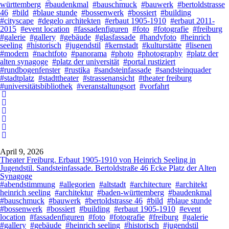
württemberg
#baudenkmal
#bauschmuck
#bauwerk
#bertoldstrasse
46
#bild
#blaue stunde
#bossenwerk
#bossiert
#building
#cityscape
#degelo architekten
#erbaut 1905-1910
#erbaut 2011-
2015
#event location
#fassadenfiguren
#foto
#fotografie
#freiburg
#galerie
#gallery
#gebäude
#glasfassade
#handyfoto
#heinrich
seeling
#historisch
#jugendstil
#kernstadt
#kulturstätte
#lisenen
#modern
#nachtfoto
#panorama
#photo
#photography
#platz der
alten synagoge
#platz der universität
#portal rustiziert
#rundbogenfenster
#rustika
#sandsteinfassade
#sandsteinquader
#stadtplatz
#stadttheater
#strassenansicht
#theater freiburg
#universitätsbibliothek
#veranstaltungsort
#vorfahrt
April 9, 2026
Theater Freiburg. Erbaut 1905-1910 von Heinrich Seeling in
Jugendstil. Sandsteinfassade. Bertoldstraße 46 Ecke Platz der Alten
Synagoge
#abendstimmung
#allegorien
#altstadt
#architecture
#architekt
heinrich seeling
#architektur
#baden-württemberg
#baudenkmal
#bauschmuck
#bauwerk
#bertoldstrasse 46
#bild
#blaue stunde
#bossenwerk
#bossiert
#building
#erbaut 1905-1910
#event
location
#fassadenfiguren
#foto
#fotografie
#freiburg
#galerie
#gallery
#gebäude
#heinrich seeling
#historisch
#jugendstil