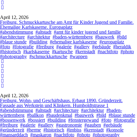
April 12, 2026
Freiburg. Schmuckkartusche am Amt für Kinder Jugend und Familie.
Ehemalige Karlskaserne. Europaplatz
#abendstimmung
#altstadt
#amt für kinder jugend und familie
#architecture
#architektur
#baden-württemberg
#bauwerk
#bild
#blaue stunde
#building
#ehemalige karlskaserne
#europaplatz
#foto
#fotografie
#freiburg
#galerie
#gallery
#gebäude
#heraldik
#historisch
#karlskaserne
#kartusche
#kernstadt
#nachtfoto
#photo
#photography
#schmuckkartusche
#wappen
April 12, 2026
Freiburg. Wohn- und Geschäftshaus. Erbaut 1890. Gründerzeit.
Fassade aus Werkstein und Klinkern. Humboldtstrasse 1
#abendstimmung
#altstadt
#architecture
#architektur
#baden-
württemberg
#ballkon
#baudenkmal
#bauwerk
#bild
#blaue stunde
#bossenwerk
#bossiert
#building
#fenstergewand
#foto
#fotografie
#freiburg
#galerie
#gallery
#gastronomie
#gauben
#gebäude
#gründerzeit
#herme
#historisch
#imbiss
#kernstadt
#konsole
#mansarddach
#maskaron
#nachtfoto
#photo
#photography