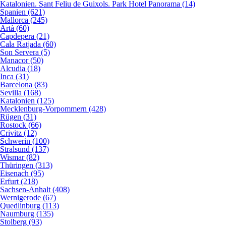
Katalonien. Sant Feliu de Guixols. Park Hotel Panorama (14)
Spanien (621)
Mallorca (245)
Artà (60)
Capdepera (21)
Cala Ratjada (60)
Son Servera (5)
Manacor (50)
Alcudia (18)
Inca (31)
Barcelona (83)
Sevilla (168)
Katalonien (125)
Mecklenburg-Vorpommern (428)
Rügen (31)
Rostock (66)
Crivitz (12)
Schwerin (100)
Stralsund (137)
Wismar (82)
Thüringen (313)
Eisenach (95)
Erfurt (218)
Sachsen-Anhalt (408)
Wernigerode (67)
Quedlinburg (113)
Naumburg (135)
Stolberg (93)