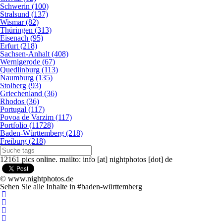
Schwerin (100)
Stralsund (137)
Wismar (82)
Thüringen (313)
Eisenach (95)
Erfurt (218)
Sachsen-Anhalt (408)
Wernigerode (67)
Quedlinburg (113)
Naumburg (135)
Stolberg (93)
Griechenland (36)
Rhodos (36)
Portugal (117)
Povoa de Varzim (117)
Portfolio (11728)
Baden-Württemberg (218)
Freiburg (218)
12161 pics online. mailto: info [at] nightphotos [dot] de
© www.nightphotos.de
Sehen Sie alle Inhalte in #baden-württemberg