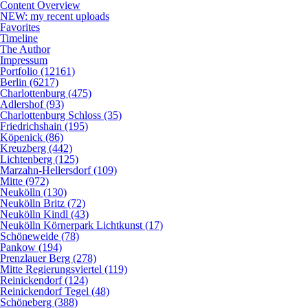
Content Overview
NEW: my recent uploads
Favorites
Timeline
The Author
Impressum
Portfolio (12161)
Berlin (6217)
Charlottenburg (475)
Adlershof (93)
Charlottenburg Schloss (35)
Friedrichshain (195)
Köpenick (86)
Kreuzberg (442)
Lichtenberg (125)
Marzahn-Hellersdorf (109)
Mitte (972)
Neukölln (130)
Neukölln Britz (72)
Neukölln Kindl (43)
Neukölln Körnerpark Lichtkunst (17)
Schöneweide (78)
Pankow (194)
Prenzlauer Berg (278)
Mitte Regierungsviertel (119)
Reinickendorf (124)
Reinickendorf Tegel (48)
Schöneberg (388)