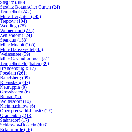
Steglitz (386)
Steglitz Botanischer Garten (24)
Tempelhof (242)
Mitte Tiergarten (245)
Treptow (104)
Wedding (78)
Wilmersdorf (275)
Zehlendorf (424)
Spandau (138)
Mitte Moabit (165)
Mitte Hansaviertel (43)
Weissensee (59)
Mitte Gesundbrunnen (81)
Tempelhof Flughafen (39)
Brandenburg (517)
Potsdam (261)
Babelsberg (69)
Rheinsberg (47)
Neuruppin (8)
Grossbeeren (6)
Bernau (56)
Woltersdorf (10)
Kleinmachnow (6)
Oberspreewald-Lausitz (17)
Oranienburg (13)
Stahnsdorf (17)
Schleswig-Holstein (403)
Eckernförde (16)