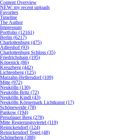
Content Overview
NEW: my recent uploads
Favorites
Timeline
The Author
Impressum
Portfolio (12161)
Berlin (6217)
Charlottenburg (475)
Adlershof (93)
Charlottenburg Schloss (35)
Friedrichshain (195)
Köpenick (86)
Kreuzberg (442)
Lichtenberg (125)
Marzahn-Hellersdorf (109)
Mitte (972)
Neukölln (130)
Neukölln Britz (72)
Neukölln Kindl (43)
Neukölln Körnerpark Lichtkunst (17)
Schöneweide (78)
Pankow (194)
Prenzlauer Berg (278)
Mitte Regierungsviertel (119)
Reinickendorf (124)
Reinickendorf Tegel (48)
Schöneberg (388)