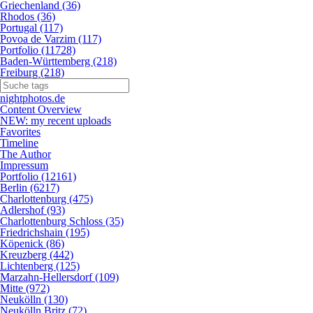
Griechenland (36)
Rhodos (36)
Portugal (117)
Povoa de Varzim (117)
Portfolio (11728)
Baden-Württemberg (218)
Freiburg (218)
nightphotos.de
Content Overview
NEW: my recent uploads
Favorites
Timeline
The Author
Impressum
Portfolio (12161)
Berlin (6217)
Charlottenburg (475)
Adlershof (93)
Charlottenburg Schloss (35)
Friedrichshain (195)
Köpenick (86)
Kreuzberg (442)
Lichtenberg (125)
Marzahn-Hellersdorf (109)
Mitte (972)
Neukölln (130)
Neukölln Britz (72)