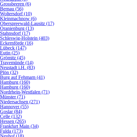
Grossbeeren (6)
Bernau (56)
Woltersdorf (10)
Kleinmachnow (6)
Oberspreewald-Lausitz (17)
Oranienburg (13)
Stahnsdorf (17)
Schleswig-Holstein (403)
Eckernförde (16)
Lübeck (147)
Eutin (25)
Grömitz (45)
Travemünde (14)
Neustadt i.H. (83)
Plön (32)
Burg auf Fehmarn (41)
Hamburg (160)
Hamburg (160)
Nordrhein-Westfalen (71)
Münster (71)
Niedersachsen (271)
Hannover (55)
Goslar (84)
Celle (132)
Hessen (265)
Frankfurt Main (34)
Fulda (173)
Neuhof (18)