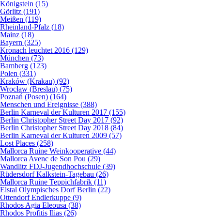
Königstein (15)
Görlitz (191)
Meißen (119)
Rheinland-Pfalz (18)
Mainz (18)
Bayern (325)
Kronach leuchtet 2016 (129)
München (73)
Bamberg (123)
Polen (331)
Kraków (Krakau) (92)
Wrocław (Breslau) (75)
Poznań (Posen) (164)
Menschen und Ereignisse (388)
Berlin Karneval der Kulturen 2017 (155)
Berlin Christopher Street Day 2017 (92)
Berlin Christopher Street Day 2018 (84)
Berlin Karneval der Kulturen 2009 (57)
Lost Places (258)
Mallorca Ruine Weinkooperative (44)
Mallorca Avenc de Son Pou (29)
Wandlitz FDJ-Jugendhochschule (39)
Rüdersdorf Kalkstein-Tagebau (26)
Mallorca Ruine Teppichfabrik (11)
Elstal Olympisches Dorf Berlin (22)
Ottendorf Endlerkuppe (9)
Rhodos Agia Eleousa (38)
Rhodos Profitis Ilias (26)