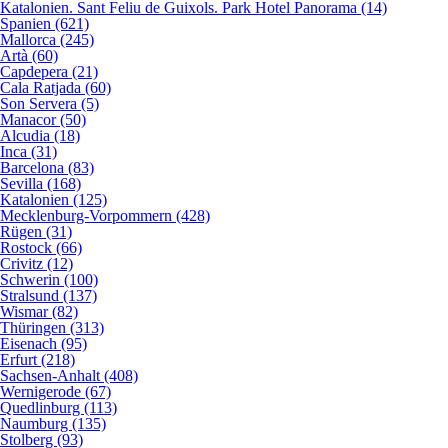
Katalonien. Sant Feliu de Guixols. Park Hotel Panorama (14)
Spanien (621)
Mallorca (245)
Artà (60)
Capdepera (21)
Cala Ratjada (60)
Son Servera (5)
Manacor (50)
Alcudia (18)
Inca (31)
Barcelona (83)
Sevilla (168)
Katalonien (125)
Mecklenburg-Vorpommern (428)
Rügen (31)
Rostock (66)
Crivitz (12)
Schwerin (100)
Stralsund (137)
Wismar (82)
Thüringen (313)
Eisenach (95)
Erfurt (218)
Sachsen-Anhalt (408)
Wernigerode (67)
Quedlinburg (113)
Naumburg (135)
Stolberg (93)