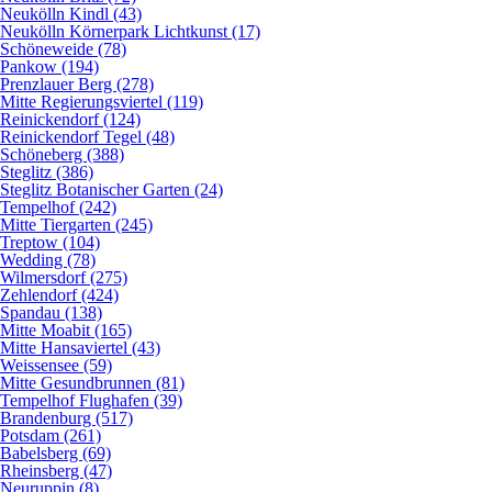
Neukölln Kindl (43)
Neukölln Körnerpark Lichtkunst (17)
Schöneweide (78)
Pankow (194)
Prenzlauer Berg (278)
Mitte Regierungsviertel (119)
Reinickendorf (124)
Reinickendorf Tegel (48)
Schöneberg (388)
Steglitz (386)
Steglitz Botanischer Garten (24)
Tempelhof (242)
Mitte Tiergarten (245)
Treptow (104)
Wedding (78)
Wilmersdorf (275)
Zehlendorf (424)
Spandau (138)
Mitte Moabit (165)
Mitte Hansaviertel (43)
Weissensee (59)
Mitte Gesundbrunnen (81)
Tempelhof Flughafen (39)
Brandenburg (517)
Potsdam (261)
Babelsberg (69)
Rheinsberg (47)
Neuruppin (8)