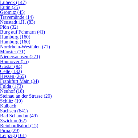
Lübeck (147)
Eutin (25)
Grömitz (45)
Travemünde (14)
Neustadt i.H. (83)
Plön (32)
Burg auf Fehmarn (41)
Hamburg (160)
Hamburg (160)
Nordrhein-Westfalen (71)
Münster (71)
Niedersachsen (271)
Hannover (55)
Goslar (84)
Celle (132)
Hessen (265)
Frankfurt Main (34)
Fulda (173)
Neuhof (18)
Steinau an der Strasse (20)
Schlitz (19)
Kalbach
Sachsen (641)
Bad Schandau (49)
Zwickau (62)
Reinhardtsdorf (15)
Pirna (29)
Leipzig (161)