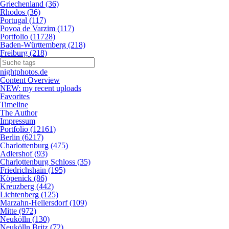
Griechenland (36)
Rhodos (36)
Portugal (117)
Povoa de Varzim (117)
Portfolio (11728)
Baden-Württemberg (218)
Freiburg (218)
nightphotos.de
Content Overview
NEW: my recent uploads
Favorites
Timeline
The Author
Impressum
Portfolio (12161)
Berlin (6217)
Charlottenburg (475)
Adlershof (93)
Charlottenburg Schloss (35)
Friedrichshain (195)
Köpenick (86)
Kreuzberg (442)
Lichtenberg (125)
Marzahn-Hellersdorf (109)
Mitte (972)
Neukölln (130)
Neukölln Britz (72)