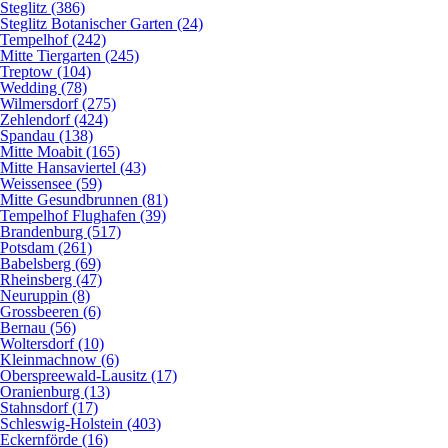
Steglitz (386)
Steglitz Botanischer Garten (24)
Tempelhof (242)
Mitte Tiergarten (245)
Treptow (104)
Wedding (78)
Wilmersdorf (275)
Zehlendorf (424)
Spandau (138)
Mitte Moabit (165)
Mitte Hansaviertel (43)
Weissensee (59)
Mitte Gesundbrunnen (81)
Tempelhof Flughafen (39)
Brandenburg (517)
Potsdam (261)
Babelsberg (69)
Rheinsberg (47)
Neuruppin (8)
Grossbeeren (6)
Bernau (56)
Woltersdorf (10)
Kleinmachnow (6)
Oberspreewald-Lausitz (17)
Oranienburg (13)
Stahnsdorf (17)
Schleswig-Holstein (403)
Eckernförde (16)