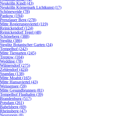
Neukölln Kindl (43)
Neukölln Körnerpark Lichtkunst (17)
Schöneweide (78)
Pankow (194)
Prenzlauer Berg (278)
Mitte Regierungsviertel (119)
Reinickendorf (124)
Reinickendorf Tegel (48)
Schöneberg (388)
Steglitz (386)
Steglitz Botanischer Garten (24)
Tempelhof (242)
Mitte Tiergarten (245)
Treptow (104)
Wedding (78)
Wilmersdorf (275)
Zehlendorf (424)
Spandau (138)
Mitte Moabit (165)
Mitte Hansaviertel (43)
Weissensee (59)
Mitte Gesundbrunnen (81)
Tempelhof Flughafen (39)
Brandenburg (517)
Potsdam (261)
Babelsberg (69)
Rheinsberg (47)
Neuruppin (8)