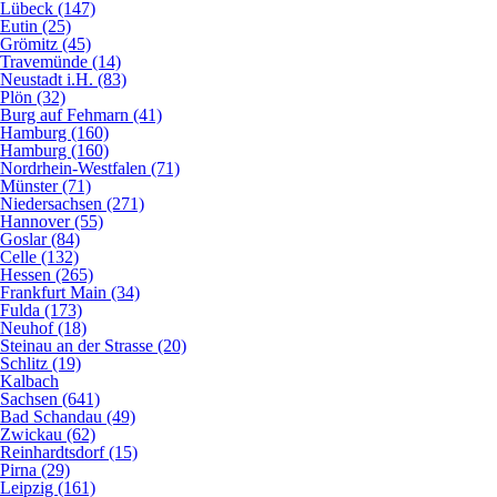
Lübeck (147)
Eutin (25)
Grömitz (45)
Travemünde (14)
Neustadt i.H. (83)
Plön (32)
Burg auf Fehmarn (41)
Hamburg (160)
Hamburg (160)
Nordrhein-Westfalen (71)
Münster (71)
Niedersachsen (271)
Hannover (55)
Goslar (84)
Celle (132)
Hessen (265)
Frankfurt Main (34)
Fulda (173)
Neuhof (18)
Steinau an der Strasse (20)
Schlitz (19)
Kalbach
Sachsen (641)
Bad Schandau (49)
Zwickau (62)
Reinhardtsdorf (15)
Pirna (29)
Leipzig (161)