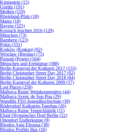
Königstein (15)
Görlitz (191)
Meißen (119)
Rheinland-Pfalz (18)
Mainz (18)
Bayern (325)
Kronach leuchtet 2016 (129)
München (73)
Bamberg (123)
Polen (331)
Kraków (Krakau) (92)
Wrocław (Breslau) (75)
Poznań (Posen) (164)
Menschen und Ereignisse (388)
Berlin Karneval der Kulturen 2017 (155)
Berlin Christopher Street Day 2017 (92)
Berlin Christopher Street Day 2018 (84)
Berlin Karneval der Kulturen 2009 (57)
Lost Places (258)
Mallorca Ruine Weinkooperative (44)
Mallorca Avenc de Son Pou (29)
Wandlitz FDJ-Jugendhochschule (39)
Rüdersdorf Kalkstein-Tagebau (26)
Mallorca Ruine Teppichfabrik (11)
Elstal Olympisches Dorf Berlin (22)
Ottendorf Endlerkuppe (9)
Rhodos Agia Eleousa (38)
Rhodos Profitis Ilias (26)