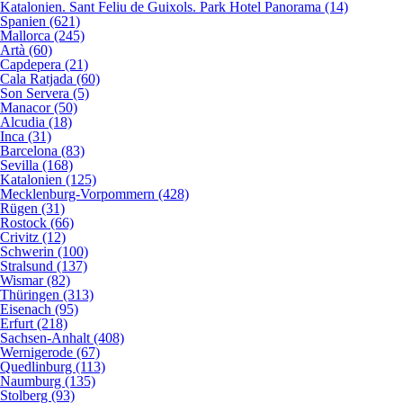
Katalonien. Sant Feliu de Guixols. Park Hotel Panorama (14)
Spanien (621)
Mallorca (245)
Artà (60)
Capdepera (21)
Cala Ratjada (60)
Son Servera (5)
Manacor (50)
Alcudia (18)
Inca (31)
Barcelona (83)
Sevilla (168)
Katalonien (125)
Mecklenburg-Vorpommern (428)
Rügen (31)
Rostock (66)
Crivitz (12)
Schwerin (100)
Stralsund (137)
Wismar (82)
Thüringen (313)
Eisenach (95)
Erfurt (218)
Sachsen-Anhalt (408)
Wernigerode (67)
Quedlinburg (113)
Naumburg (135)
Stolberg (93)