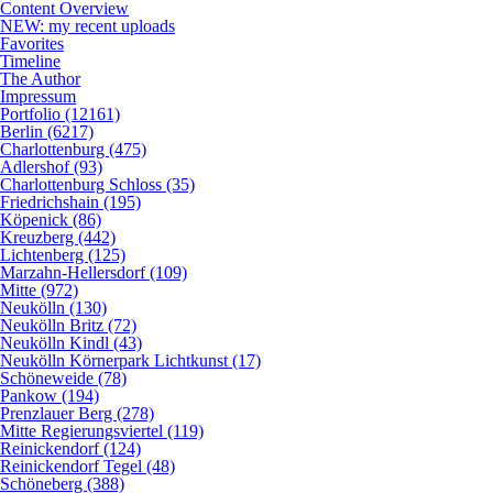
Content Overview
NEW: my recent uploads
Favorites
Timeline
The Author
Impressum
Portfolio (12161)
Berlin (6217)
Charlottenburg (475)
Adlershof (93)
Charlottenburg Schloss (35)
Friedrichshain (195)
Köpenick (86)
Kreuzberg (442)
Lichtenberg (125)
Marzahn-Hellersdorf (109)
Mitte (972)
Neukölln (130)
Neukölln Britz (72)
Neukölln Kindl (43)
Neukölln Körnerpark Lichtkunst (17)
Schöneweide (78)
Pankow (194)
Prenzlauer Berg (278)
Mitte Regierungsviertel (119)
Reinickendorf (124)
Reinickendorf Tegel (48)
Schöneberg (388)