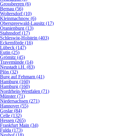
Grossbeeren (6)
Bernau (56)
Woltersdorf (10)
Kleinmachnow (6)
Oberspreewald-Lausitz (17)
Oranienburg (13)
Stahnsdorf (17)
Schleswig-Holstein (403)
Eckernförde (16)
Lübeck (147)
Eutin (25)
Grömitz (45)
Travemünde (14)
Neustadt i.H. (83)
Plön (32)
Burg auf Fehmarn (41)
Hamburg (160)
Hamburg (160)
Nordrhein-Westfalen (71)
Münster (71)
Niedersachsen (271)
Hannover (55)
Goslar (84)
Celle (132)
Hessen (265)
Frankfurt Main (34)
Fulda (173)
Neuhof (18)