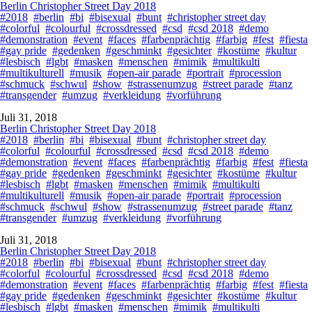
Berlin Christopher Street Day 2018
#2018
#berlin
#bi
#bisexual
#bunt
#christopher street day
#colorful
#colourful
#crossdressed
#csd
#csd 2018
#demo
#demonstration
#event
#faces
#farbenprächtig
#farbig
#fest
#fiesta
#gay pride
#gedenken
#geschminkt
#gesichter
#kostüme
#kultur
#lesbisch
#lgbt
#masken
#menschen
#mimik
#multikulti
#multikulturell
#musik
#open-air parade
#portrait
#procession
#schmuck
#schwul
#show
#strassenumzug
#street parade
#tanz
#transgender
#umzug
#verkleidung
#vorführung
Juli 31, 2018
Berlin Christopher Street Day 2018
#2018
#berlin
#bi
#bisexual
#bunt
#christopher street day
#colorful
#colourful
#crossdressed
#csd
#csd 2018
#demo
#demonstration
#event
#faces
#farbenprächtig
#farbig
#fest
#fiesta
#gay pride
#gedenken
#geschminkt
#gesichter
#kostüme
#kultur
#lesbisch
#lgbt
#masken
#menschen
#mimik
#multikulti
#multikulturell
#musik
#open-air parade
#portrait
#procession
#schmuck
#schwul
#show
#strassenumzug
#street parade
#tanz
#transgender
#umzug
#verkleidung
#vorführung
Juli 31, 2018
Berlin Christopher Street Day 2018
#2018
#berlin
#bi
#bisexual
#bunt
#christopher street day
#colorful
#colourful
#crossdressed
#csd
#csd 2018
#demo
#demonstration
#event
#faces
#farbenprächtig
#farbig
#fest
#fiesta
#gay pride
#gedenken
#geschminkt
#gesichter
#kostüme
#kultur
#lesbisch
#lgbt
#masken
#menschen
#mimik
#multikulti