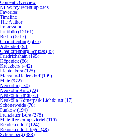
Content Overview
NEW: my recent uploads
Favorites
Timeline
The Author
Impressum
Portfolio (12161)
Berlin (6217)
Charlottenburg (475)
Adlershof (93)
Charlottenburg Schloss (35)
Friedrichshain (195)
Köpenick (86)
Kreuzberg (442)
Lichtenberg (125)
Marzahn-Hellersdorf (109)
Mitte (972)
Neukölln (130)
Neukölln Britz (72)
Neukölln Kindl (43)
Neukölln Körnerpark Lichtkunst (17)
Schöneweide (78)
Pankow (194)
Prenzlauer Berg (278)
Mitte Regierungsviertel (119)
Reinickendorf (124)
Reinickendorf Tegel (48)
Schöneberg (388)