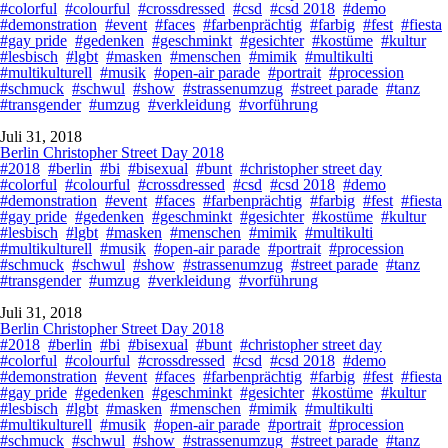
#colorful
#colourful
#crossdressed
#csd
#csd 2018
#demo
#demonstration
#event
#faces
#farbenprächtig
#farbig
#fest
#fiesta
#gay pride
#gedenken
#geschminkt
#gesichter
#kostüme
#kultur
#lesbisch
#lgbt
#masken
#menschen
#mimik
#multikulti
#multikulturell
#musik
#open-air parade
#portrait
#procession
#schmuck
#schwul
#show
#strassenumzug
#street parade
#tanz
#transgender
#umzug
#verkleidung
#vorführung
Juli 31, 2018
Berlin Christopher Street Day 2018
#2018
#berlin
#bi
#bisexual
#bunt
#christopher street day
#colorful
#colourful
#crossdressed
#csd
#csd 2018
#demo
#demonstration
#event
#faces
#farbenprächtig
#farbig
#fest
#fiesta
#gay pride
#gedenken
#geschminkt
#gesichter
#kostüme
#kultur
#lesbisch
#lgbt
#masken
#menschen
#mimik
#multikulti
#multikulturell
#musik
#open-air parade
#portrait
#procession
#schmuck
#schwul
#show
#strassenumzug
#street parade
#tanz
#transgender
#umzug
#verkleidung
#vorführung
Juli 31, 2018
Berlin Christopher Street Day 2018
#2018
#berlin
#bi
#bisexual
#bunt
#christopher street day
#colorful
#colourful
#crossdressed
#csd
#csd 2018
#demo
#demonstration
#event
#faces
#farbenprächtig
#farbig
#fest
#fiesta
#gay pride
#gedenken
#geschminkt
#gesichter
#kostüme
#kultur
#lesbisch
#lgbt
#masken
#menschen
#mimik
#multikulti
#multikulturell
#musik
#open-air parade
#portrait
#procession
#schmuck
#schwul
#show
#strassenumzug
#street parade
#tanz