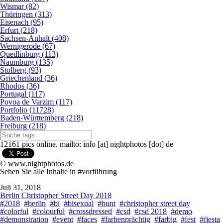
Wismar (82)
Thüringen (313)
Eisenach (95)
Erfurt (218)
Sachsen-Anhalt (408)
Wernigerode (67)
Quedlinburg (113)
Naumburg (135)
Stolberg (93)
Griechenland (36)
Rhodos (36)
Portugal (117)
Povoa de Varzim (117)
Portfolio (11728)
Baden-Württemberg (218)
Freiburg (218)
12161 pics online. mailto: info [at] nightphotos [dot] de
© www.nightphotos.de
Sehen Sie alle Inhalte in #vorführung
Juli 31, 2018
Berlin Christopher Street Day 2018
#2018
#berlin
#bi
#bisexual
#bunt
#christopher street day
#colorful
#colourful
#crossdressed
#csd
#csd 2018
#demo
#demonstration
#event
#faces
#farbenprächtig
#farbig
#fest
#fiesta