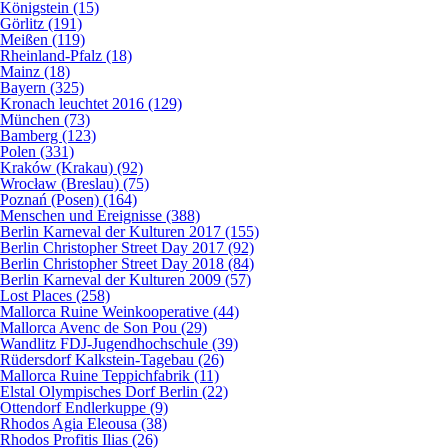
Königstein (15)
Görlitz (191)
Meißen (119)
Rheinland-Pfalz (18)
Mainz (18)
Bayern (325)
Kronach leuchtet 2016 (129)
München (73)
Bamberg (123)
Polen (331)
Kraków (Krakau) (92)
Wrocław (Breslau) (75)
Poznań (Posen) (164)
Menschen und Ereignisse (388)
Berlin Karneval der Kulturen 2017 (155)
Berlin Christopher Street Day 2017 (92)
Berlin Christopher Street Day 2018 (84)
Berlin Karneval der Kulturen 2009 (57)
Lost Places (258)
Mallorca Ruine Weinkooperative (44)
Mallorca Avenc de Son Pou (29)
Wandlitz FDJ-Jugendhochschule (39)
Rüdersdorf Kalkstein-Tagebau (26)
Mallorca Ruine Teppichfabrik (11)
Elstal Olympisches Dorf Berlin (22)
Ottendorf Endlerkuppe (9)
Rhodos Agia Eleousa (38)
Rhodos Profitis Ilias (26)