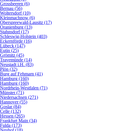
Grossbeeren (6)
Bernau (56)
Woltersdorf (10)
Kleinmachnow (6)
Oberspreewald-Lausitz (17)
Oranienburg (13)
Stahnsdorf (17)
Schleswig-Holstein (403)
Eckernförde (16)
Lübeck (147)
Eutin (25)
Grömitz (45)
Travemünde (14)
Neustadt i.H. (83)
Plön (32)
Burg auf Fehmarn (41)
Hamburg (160)
Hamburg (160)
Nordrhein-Westfalen (71)
Münster (71)
Niedersachsen (271)
Hannover (55)
Goslar (84)
Celle (132)
Hessen (265)
Frankfurt Main (34)
Fulda (173)
Neuhof (18)