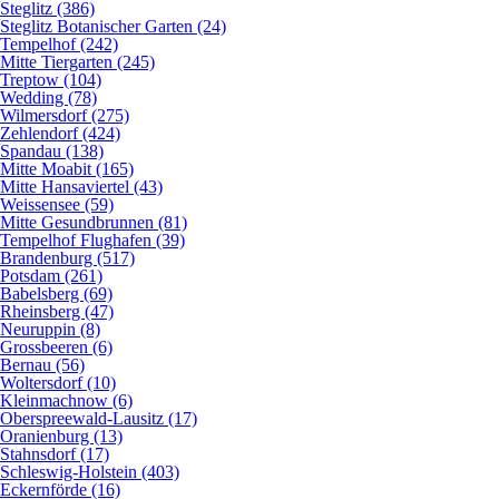
Steglitz (386)
Steglitz Botanischer Garten (24)
Tempelhof (242)
Mitte Tiergarten (245)
Treptow (104)
Wedding (78)
Wilmersdorf (275)
Zehlendorf (424)
Spandau (138)
Mitte Moabit (165)
Mitte Hansaviertel (43)
Weissensee (59)
Mitte Gesundbrunnen (81)
Tempelhof Flughafen (39)
Brandenburg (517)
Potsdam (261)
Babelsberg (69)
Rheinsberg (47)
Neuruppin (8)
Grossbeeren (6)
Bernau (56)
Woltersdorf (10)
Kleinmachnow (6)
Oberspreewald-Lausitz (17)
Oranienburg (13)
Stahnsdorf (17)
Schleswig-Holstein (403)
Eckernförde (16)