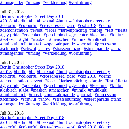
#transgender
#umzug
#verkleidung
#vorführung
Juli 31, 2018
Berlin Christopher Street Day 2018
#2018
#berlin
#bi
#bisexual
#bunt
#christopher street day
#colorful
#colourful
#crossdressed
#csd
#csd 2018
#demo
#demonstration
#event
#faces
#farbenprächtig
#farbig
#fest
#fiesta
#gay pride
#gedenken
#geschminkt
#gesichter
#kostüme
#kultur
#lesbisch
#lgbt
#masken
#menschen
#mimik
#multikulti
#multikulturell
#musik
#open-air parade
#portrait
#procession
#schmuck
#schwul
#show
#strassenumzug
#street parade
#tanz
#transgender
#umzug
#verkleidung
#vorführung
Juli 31, 2018
Berlin Christopher Street Day 2018
#2018
#berlin
#bi
#bisexual
#bunt
#christopher street day
#colorful
#colourful
#crossdressed
#csd
#csd 2018
#demo
#demonstration
#event
#faces
#farbenprächtig
#farbig
#fest
#fiesta
#gay pride
#gedenken
#geschminkt
#gesichter
#kostüme
#kultur
#lesbisch
#lgbt
#masken
#menschen
#mimik
#multikulti
#multikulturell
#musik
#open-air parade
#portrait
#procession
#schmuck
#schwul
#show
#strassenumzug
#street parade
#tanz
#transgender
#umzug
#verkleidung
#vorführung
Juli 31, 2018
Berlin Christopher Street Day 2018
#2018
#berlin
#bi
#bisexual
#bunt
#christopher street day
#colorful
#colourful
#crossdressed
#csd
#csd 2018
#demo