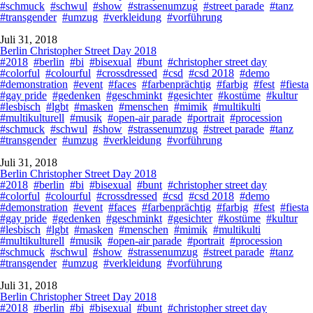
#schmuck
#schwul
#show
#strassenumzug
#street parade
#tanz
#transgender
#umzug
#verkleidung
#vorführung
Juli 31, 2018
Berlin Christopher Street Day 2018
#2018
#berlin
#bi
#bisexual
#bunt
#christopher street day
#colorful
#colourful
#crossdressed
#csd
#csd 2018
#demo
#demonstration
#event
#faces
#farbenprächtig
#farbig
#fest
#fiesta
#gay pride
#gedenken
#geschminkt
#gesichter
#kostüme
#kultur
#lesbisch
#lgbt
#masken
#menschen
#mimik
#multikulti
#multikulturell
#musik
#open-air parade
#portrait
#procession
#schmuck
#schwul
#show
#strassenumzug
#street parade
#tanz
#transgender
#umzug
#verkleidung
#vorführung
Juli 31, 2018
Berlin Christopher Street Day 2018
#2018
#berlin
#bi
#bisexual
#bunt
#christopher street day
#colorful
#colourful
#crossdressed
#csd
#csd 2018
#demo
#demonstration
#event
#faces
#farbenprächtig
#farbig
#fest
#fiesta
#gay pride
#gedenken
#geschminkt
#gesichter
#kostüme
#kultur
#lesbisch
#lgbt
#masken
#menschen
#mimik
#multikulti
#multikulturell
#musik
#open-air parade
#portrait
#procession
#schmuck
#schwul
#show
#strassenumzug
#street parade
#tanz
#transgender
#umzug
#verkleidung
#vorführung
Juli 31, 2018
Berlin Christopher Street Day 2018
#2018
#berlin
#bi
#bisexual
#bunt
#christopher street day