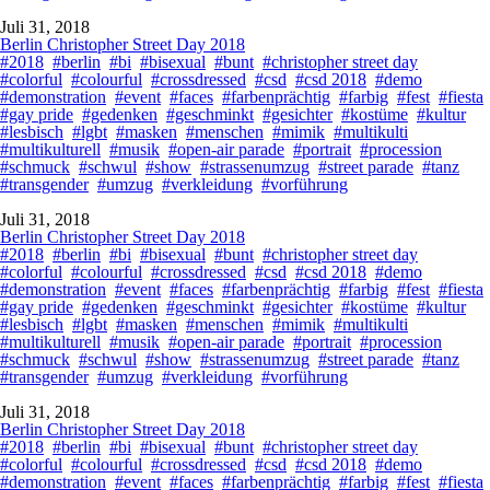
Juli 31, 2018
Berlin Christopher Street Day 2018
#2018
#berlin
#bi
#bisexual
#bunt
#christopher street day
#colorful
#colourful
#crossdressed
#csd
#csd 2018
#demo
#demonstration
#event
#faces
#farbenprächtig
#farbig
#fest
#fiesta
#gay pride
#gedenken
#geschminkt
#gesichter
#kostüme
#kultur
#lesbisch
#lgbt
#masken
#menschen
#mimik
#multikulti
#multikulturell
#musik
#open-air parade
#portrait
#procession
#schmuck
#schwul
#show
#strassenumzug
#street parade
#tanz
#transgender
#umzug
#verkleidung
#vorführung
Juli 31, 2018
Berlin Christopher Street Day 2018
#2018
#berlin
#bi
#bisexual
#bunt
#christopher street day
#colorful
#colourful
#crossdressed
#csd
#csd 2018
#demo
#demonstration
#event
#faces
#farbenprächtig
#farbig
#fest
#fiesta
#gay pride
#gedenken
#geschminkt
#gesichter
#kostüme
#kultur
#lesbisch
#lgbt
#masken
#menschen
#mimik
#multikulti
#multikulturell
#musik
#open-air parade
#portrait
#procession
#schmuck
#schwul
#show
#strassenumzug
#street parade
#tanz
#transgender
#umzug
#verkleidung
#vorführung
Juli 31, 2018
Berlin Christopher Street Day 2018
#2018
#berlin
#bi
#bisexual
#bunt
#christopher street day
#colorful
#colourful
#crossdressed
#csd
#csd 2018
#demo
#demonstration
#event
#faces
#farbenprächtig
#farbig
#fest
#fiesta