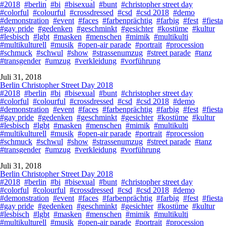
#2018
#berlin
#bi
#bisexual
#bunt
#christopher street day
#colorful
#colourful
#crossdressed
#csd
#csd 2018
#demo
#demonstration
#event
#faces
#farbenprächtig
#farbig
#fest
#fiesta
#gay pride
#gedenken
#geschminkt
#gesichter
#kostüme
#kultur
#lesbisch
#lgbt
#masken
#menschen
#mimik
#multikulti
#multikulturell
#musik
#open-air parade
#portrait
#procession
#schmuck
#schwul
#show
#strassenumzug
#street parade
#tanz
#transgender
#umzug
#verkleidung
#vorführung
Juli 31, 2018
Berlin Christopher Street Day 2018
#2018
#berlin
#bi
#bisexual
#bunt
#christopher street day
#colorful
#colourful
#crossdressed
#csd
#csd 2018
#demo
#demonstration
#event
#faces
#farbenprächtig
#farbig
#fest
#fiesta
#gay pride
#gedenken
#geschminkt
#gesichter
#kostüme
#kultur
#lesbisch
#lgbt
#masken
#menschen
#mimik
#multikulti
#multikulturell
#musik
#open-air parade
#portrait
#procession
#schmuck
#schwul
#show
#strassenumzug
#street parade
#tanz
#transgender
#umzug
#verkleidung
#vorführung
Juli 31, 2018
Berlin Christopher Street Day 2018
#2018
#berlin
#bi
#bisexual
#bunt
#christopher street day
#colorful
#colourful
#crossdressed
#csd
#csd 2018
#demo
#demonstration
#event
#faces
#farbenprächtig
#farbig
#fest
#fiesta
#gay pride
#gedenken
#geschminkt
#gesichter
#kostüme
#kultur
#lesbisch
#lgbt
#masken
#menschen
#mimik
#multikulti
#multikulturell
#musik
#open-air parade
#portrait
#procession