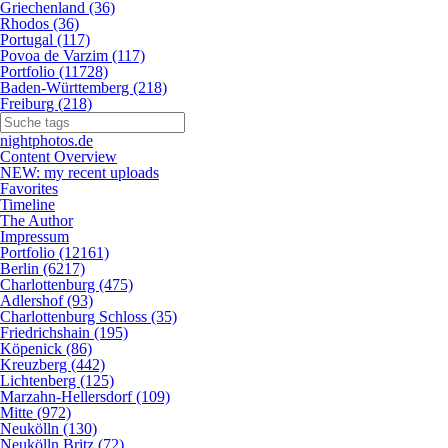
Griechenland (36)
Rhodos (36)
Portugal (117)
Povoa de Varzim (117)
Portfolio (11728)
Baden-Württemberg (218)
Freiburg (218)
nightphotos.de
Content Overview
NEW: my recent uploads
Favorites
Timeline
The Author
Impressum
Portfolio (12161)
Berlin (6217)
Charlottenburg (475)
Adlershof (93)
Charlottenburg Schloss (35)
Friedrichshain (195)
Köpenick (86)
Kreuzberg (442)
Lichtenberg (125)
Marzahn-Hellersdorf (109)
Mitte (972)
Neukölln (130)
Neukölln Britz (72)