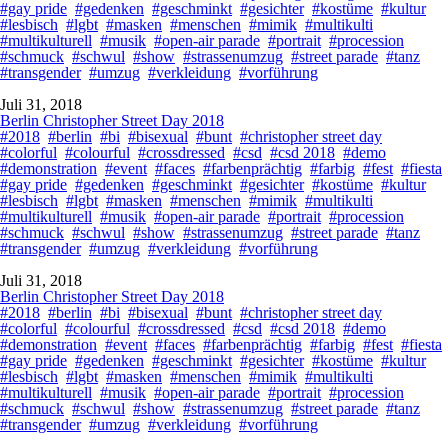
#gay pride
#gedenken
#geschminkt
#gesichter
#kostüme
#kultur
#lesbisch
#lgbt
#masken
#menschen
#mimik
#multikulti
#multikulturell
#musik
#open-air parade
#portrait
#procession
#schmuck
#schwul
#show
#strassenumzug
#street parade
#tanz
#transgender
#umzug
#verkleidung
#vorführung
Juli 31, 2018
Berlin Christopher Street Day 2018
#2018
#berlin
#bi
#bisexual
#bunt
#christopher street day
#colorful
#colourful
#crossdressed
#csd
#csd 2018
#demo
#demonstration
#event
#faces
#farbenprächtig
#farbig
#fest
#fiesta
#gay pride
#gedenken
#geschminkt
#gesichter
#kostüme
#kultur
#lesbisch
#lgbt
#masken
#menschen
#mimik
#multikulti
#multikulturell
#musik
#open-air parade
#portrait
#procession
#schmuck
#schwul
#show
#strassenumzug
#street parade
#tanz
#transgender
#umzug
#verkleidung
#vorführung
Juli 31, 2018
Berlin Christopher Street Day 2018
#2018
#berlin
#bi
#bisexual
#bunt
#christopher street day
#colorful
#colourful
#crossdressed
#csd
#csd 2018
#demo
#demonstration
#event
#faces
#farbenprächtig
#farbig
#fest
#fiesta
#gay pride
#gedenken
#geschminkt
#gesichter
#kostüme
#kultur
#lesbisch
#lgbt
#masken
#menschen
#mimik
#multikulti
#multikulturell
#musik
#open-air parade
#portrait
#procession
#schmuck
#schwul
#show
#strassenumzug
#street parade
#tanz
#transgender
#umzug
#verkleidung
#vorführung