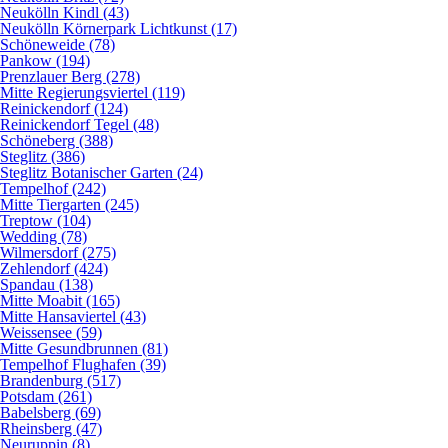
Neukölln Kindl (43)
Neukölln Körnerpark Lichtkunst (17)
Schöneweide (78)
Pankow (194)
Prenzlauer Berg (278)
Mitte Regierungsviertel (119)
Reinickendorf (124)
Reinickendorf Tegel (48)
Schöneberg (388)
Steglitz (386)
Steglitz Botanischer Garten (24)
Tempelhof (242)
Mitte Tiergarten (245)
Treptow (104)
Wedding (78)
Wilmersdorf (275)
Zehlendorf (424)
Spandau (138)
Mitte Moabit (165)
Mitte Hansaviertel (43)
Weissensee (59)
Mitte Gesundbrunnen (81)
Tempelhof Flughafen (39)
Brandenburg (517)
Potsdam (261)
Babelsberg (69)
Rheinsberg (47)
Neuruppin (8)