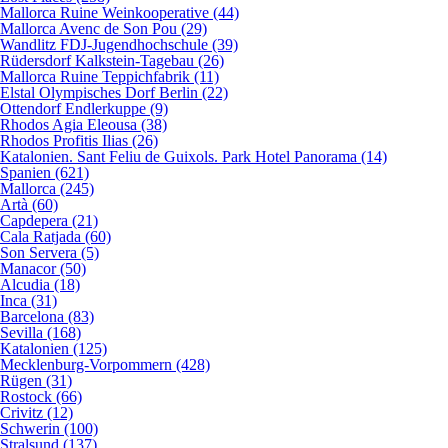
Mallorca Ruine Weinkooperative (44)
Mallorca Avenc de Son Pou (29)
Wandlitz FDJ-Jugendhochschule (39)
Rüdersdorf Kalkstein-Tagebau (26)
Mallorca Ruine Teppichfabrik (11)
Elstal Olympisches Dorf Berlin (22)
Ottendorf Endlerkuppe (9)
Rhodos Agia Eleousa (38)
Rhodos Profitis Ilias (26)
Katalonien. Sant Feliu de Guixols. Park Hotel Panorama (14)
Spanien (621)
Mallorca (245)
Artà (60)
Capdepera (21)
Cala Ratjada (60)
Son Servera (5)
Manacor (50)
Alcudia (18)
Inca (31)
Barcelona (83)
Sevilla (168)
Katalonien (125)
Mecklenburg-Vorpommern (428)
Rügen (31)
Rostock (66)
Crivitz (12)
Schwerin (100)
Stralsund (137)