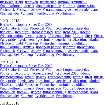
#lesbisch
#lgbt
#masken
#menschen
#mimik
#multikulti
#multikulturell
#musik
#open-air parade
#portrait
#procession
#schmuck
#schwul
#show
#strassenumzug
#street parade
#tanz
#transgender
#umzug
#verkleidung
#vorführung
Juli 31, 2018
Berlin Christopher Street Day 2018
#2018
#berlin
#bi
#bisexual
#bunt
#christopher street day
#colorful
#colourful
#crossdressed
#csd
#csd 2018
#demo
#demonstration
#event
#faces
#farbenprächtig
#farbig
#fest
#fiesta
#gay pride
#gedenken
#geschminkt
#gesichter
#kostüme
#kultur
#lesbisch
#lgbt
#masken
#menschen
#mimik
#multikulti
#multikulturell
#musik
#open-air parade
#portrait
#procession
#schmuck
#schwul
#show
#strassenumzug
#street parade
#tanz
#transgender
#umzug
#verkleidung
#vorführung
Juli 31, 2018
Berlin Christopher Street Day 2018
#2018
#berlin
#bi
#bisexual
#bunt
#christopher street day
#colorful
#colourful
#crossdressed
#csd
#csd 2018
#demo
#demonstration
#event
#faces
#farbenprächtig
#farbig
#fest
#fiesta
#gay pride
#gedenken
#geschminkt
#gesichter
#kostüme
#kultur
#lesbisch
#lgbt
#masken
#menschen
#mimik
#multikulti
#multikulturell
#musik
#open-air parade
#portrait
#procession
#schmuck
#schwul
#show
#strassenumzug
#street parade
#tanz
#transgender
#umzug
#verkleidung
#vorführung
Juli 31, 2018