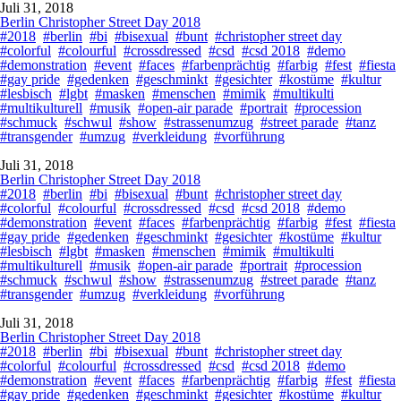
Juli 31, 2018
Berlin Christopher Street Day 2018
#2018
#berlin
#bi
#bisexual
#bunt
#christopher street day
#colorful
#colourful
#crossdressed
#csd
#csd 2018
#demo
#demonstration
#event
#faces
#farbenprächtig
#farbig
#fest
#fiesta
#gay pride
#gedenken
#geschminkt
#gesichter
#kostüme
#kultur
#lesbisch
#lgbt
#masken
#menschen
#mimik
#multikulti
#multikulturell
#musik
#open-air parade
#portrait
#procession
#schmuck
#schwul
#show
#strassenumzug
#street parade
#tanz
#transgender
#umzug
#verkleidung
#vorführung
Juli 31, 2018
Berlin Christopher Street Day 2018
#2018
#berlin
#bi
#bisexual
#bunt
#christopher street day
#colorful
#colourful
#crossdressed
#csd
#csd 2018
#demo
#demonstration
#event
#faces
#farbenprächtig
#farbig
#fest
#fiesta
#gay pride
#gedenken
#geschminkt
#gesichter
#kostüme
#kultur
#lesbisch
#lgbt
#masken
#menschen
#mimik
#multikulti
#multikulturell
#musik
#open-air parade
#portrait
#procession
#schmuck
#schwul
#show
#strassenumzug
#street parade
#tanz
#transgender
#umzug
#verkleidung
#vorführung
Juli 31, 2018
Berlin Christopher Street Day 2018
#2018
#berlin
#bi
#bisexual
#bunt
#christopher street day
#colorful
#colourful
#crossdressed
#csd
#csd 2018
#demo
#demonstration
#event
#faces
#farbenprächtig
#farbig
#fest
#fiesta
#gay pride
#gedenken
#geschminkt
#gesichter
#kostüme
#kultur