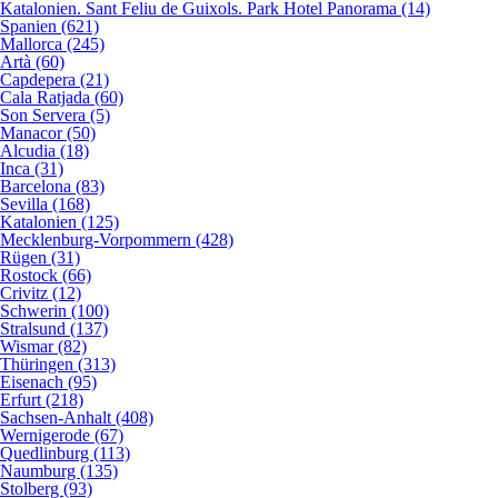
Katalonien. Sant Feliu de Guixols. Park Hotel Panorama (14)
Spanien (621)
Mallorca (245)
Artà (60)
Capdepera (21)
Cala Ratjada (60)
Son Servera (5)
Manacor (50)
Alcudia (18)
Inca (31)
Barcelona (83)
Sevilla (168)
Katalonien (125)
Mecklenburg-Vorpommern (428)
Rügen (31)
Rostock (66)
Crivitz (12)
Schwerin (100)
Stralsund (137)
Wismar (82)
Thüringen (313)
Eisenach (95)
Erfurt (218)
Sachsen-Anhalt (408)
Wernigerode (67)
Quedlinburg (113)
Naumburg (135)
Stolberg (93)