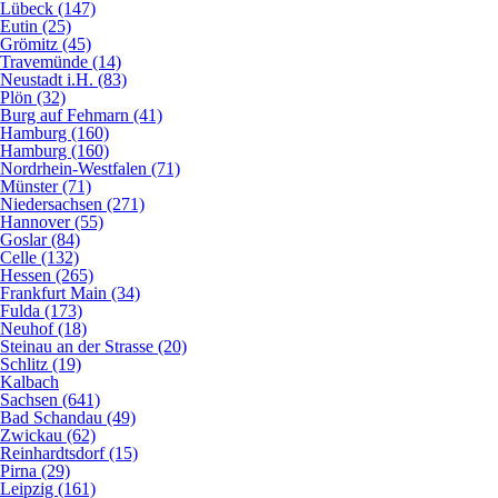
Lübeck (147)
Eutin (25)
Grömitz (45)
Travemünde (14)
Neustadt i.H. (83)
Plön (32)
Burg auf Fehmarn (41)
Hamburg (160)
Hamburg (160)
Nordrhein-Westfalen (71)
Münster (71)
Niedersachsen (271)
Hannover (55)
Goslar (84)
Celle (132)
Hessen (265)
Frankfurt Main (34)
Fulda (173)
Neuhof (18)
Steinau an der Strasse (20)
Schlitz (19)
Kalbach
Sachsen (641)
Bad Schandau (49)
Zwickau (62)
Reinhardtsdorf (15)
Pirna (29)
Leipzig (161)