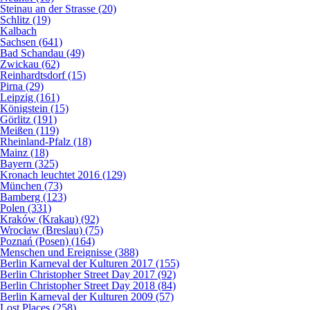
Steinau an der Strasse (20)
Schlitz (19)
Kalbach
Sachsen (641)
Bad Schandau (49)
Zwickau (62)
Reinhardtsdorf (15)
Pirna (29)
Leipzig (161)
Königstein (15)
Görlitz (191)
Meißen (119)
Rheinland-Pfalz (18)
Mainz (18)
Bayern (325)
Kronach leuchtet 2016 (129)
München (73)
Bamberg (123)
Polen (331)
Kraków (Krakau) (92)
Wrocław (Breslau) (75)
Poznań (Posen) (164)
Menschen und Ereignisse (388)
Berlin Karneval der Kulturen 2017 (155)
Berlin Christopher Street Day 2017 (92)
Berlin Christopher Street Day 2018 (84)
Berlin Karneval der Kulturen 2009 (57)
Lost Places (258)