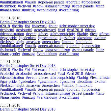
#multikulturell
#musik
#open-air parade
#portrait
#procession
#schmuck
#schwul
#show
#strassenumzug
#street parade
#tanz
#transgender
#umzug
#verkleidung
#vorführung
Juli 31, 2018
Berlin Christopher Street Day 2018
#2018
#berlin
#bi
#bisexual
#bunt
#christopher street day
#colorful
#colourful
#crossdressed
#csd
#csd 2018
#demo
#demonstration
#event
#faces
#farbenprächtig
#farbig
#fest
#fiesta
#gay pride
#gedenken
#geschminkt
#gesichter
#kostüme
#kultur
#lesbisch
#lgbt
#masken
#menschen
#mimik
#multikulti
#multikulturell
#musik
#open-air parade
#portrait
#procession
#schmuck
#schwul
#show
#strassenumzug
#street parade
#tanz
#transgender
#umzug
#verkleidung
#vorführung
Juli 31, 2018
Berlin Christopher Street Day 2018
#2018
#berlin
#bi
#bisexual
#bunt
#christopher street day
#colorful
#colourful
#crossdressed
#csd
#csd 2018
#demo
#demonstration
#event
#faces
#farbenprächtig
#farbig
#fest
#fiesta
#gay pride
#gedenken
#geschminkt
#gesichter
#kostüme
#kultur
#lesbisch
#lgbt
#masken
#menschen
#mimik
#multikulti
#multikulturell
#musik
#open-air parade
#portrait
#procession
#schmuck
#schwul
#show
#strassenumzug
#street parade
#tanz
#transgender
#umzug
#verkleidung
#vorführung
Juli 31, 2018
Berlin Christopher Street Day 2018