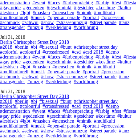
#demonstration
#event
#faces
#farbenprächtig
#farbig
#fest
#fiesta
#gay pride
#gedenken
#geschminkt
#gesichter
#kostüme
#kultur
#lesbisch
#lgbt
#masken
#menschen
#mimik
#multikulti
#multikulturell
#musik
#open-air parade
#portrait
#procession
#schmuck
#schwul
#show
#strassenumzug
#street parade
#tanz
#transgender
#umzug
#verkleidung
#vorführung
Juli 31, 2018
Berlin Christopher Street Day 2018
#2018
#berlin
#bi
#bisexual
#bunt
#christopher street day
#colorful
#colourful
#crossdressed
#csd
#csd 2018
#demo
#demonstration
#event
#faces
#farbenprächtig
#farbig
#fest
#fiesta
#gay pride
#gedenken
#geschminkt
#gesichter
#kostüme
#kultur
#lesbisch
#lgbt
#masken
#menschen
#mimik
#multikulti
#multikulturell
#musik
#open-air parade
#portrait
#procession
#schmuck
#schwul
#show
#strassenumzug
#street parade
#tanz
#transgender
#umzug
#verkleidung
#vorführung
Juli 31, 2018
Berlin Christopher Street Day 2018
#2018
#berlin
#bi
#bisexual
#bunt
#christopher street day
#colorful
#colourful
#crossdressed
#csd
#csd 2018
#demo
#demonstration
#event
#faces
#farbenprächtig
#farbig
#fest
#fiesta
#gay pride
#gedenken
#geschminkt
#gesichter
#kostüme
#kultur
#lesbisch
#lgbt
#masken
#menschen
#mimik
#multikulti
#multikulturell
#musik
#open-air parade
#portrait
#procession
#schmuck
#schwul
#show
#strassenumzug
#street parade
#tanz
#transgender
#umzug
#verkleidung
#vorführung