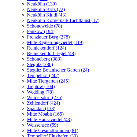
Neukölln (130)
Neukölln Britz (72)
Neukölln Kindl (43)
Neukölln Körnerpark Lichtkunst (17)
Schöneweide (78)
Pankow (194)
Prenzlauer Berg (278)
Mitte Regierungsviertel (119)
Reinickendorf (124)
Reinickendorf Tegel (48)
Schöneberg (388)
Steglitz (386)
Steglitz Botanischer Garten (24)
Tempelhof (242)
Mitte Tiergarten (245)
Treptow (104)
Wedding (78)
Wilmersdorf (275)
Zehlendorf (424)
Spandau (138)
Mitte Moabit (165)
Mitte Hansaviertel (43)
Weissensee (59)
Mitte Gesundbrunnen (81)
Tempelhof Flughafen (39)