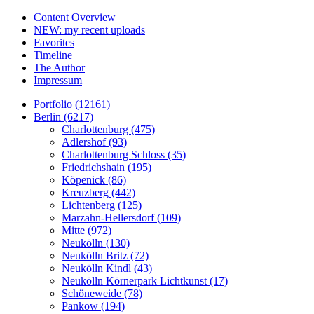
Content Overview
NEW: my recent uploads
Favorites
Timeline
The Author
Impressum
Portfolio (12161)
Berlin (6217)
Charlottenburg (475)
Adlershof (93)
Charlottenburg Schloss (35)
Friedrichshain (195)
Köpenick (86)
Kreuzberg (442)
Lichtenberg (125)
Marzahn-Hellersdorf (109)
Mitte (972)
Neukölln (130)
Neukölln Britz (72)
Neukölln Kindl (43)
Neukölln Körnerpark Lichtkunst (17)
Schöneweide (78)
Pankow (194)