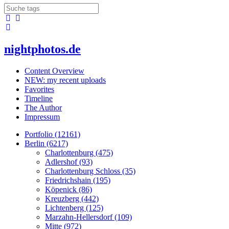
nightphotos.de
Content Overview
NEW: my recent uploads
Favorites
Timeline
The Author
Impressum
Portfolio (12161)
Berlin (6217)
Charlottenburg (475)
Adlershof (93)
Charlottenburg Schloss (35)
Friedrichshain (195)
Köpenick (86)
Kreuzberg (442)
Lichtenberg (125)
Marzahn-Hellersdorf (109)
Mitte (972)