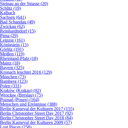
Steinau an der Strasse (20)
Schlitz (19)
Kalbach
Sachsen (641)
Bad Schandau (49)
Zwickau (62)
Reinhardtsdorf (15)
Pirna (29)
Leipzig (161)
Königstein (15)
Görlitz (191)
Meißen (119)
Rheinland-Pfalz (18)
Mainz (18)
Bayern (325)
Kronach leuchtet 2016 (129)
München (73)
Bamberg (123)
Polen (331)
Kraków (Krakau) (92)
Wrocław (Breslau) (75)
Poznań (Posen) (164)
Menschen und Ereignisse (388)
Berlin Karneval der Kulturen 2017 (155)
Berlin Christopher Street Day 2017 (92)
Berlin Christopher Street Day 2018 (84)
Berlin Karneval der Kulturen 2009 (57)
Lost Places (258)