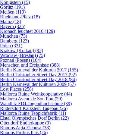
Königstein (15)
Görlitz (191)
Meißen (119)
Rheinland-Pfalz (18)
Mainz (18)
Bayern (325)
Kronach leuchtet 2016 (129)
München (73)
Bamberg (123)
Polen (331)
Kraków (Krakau) (92)
Wrocław (Breslau) (75)
Poznań (Posen) (164)
Menschen und Ereignisse (388)
Berlin Karneval der Kulturen 2017 (155)
Berlin Christopher Street Day 2017 (92)
Berlin Christopher Street Day 2018 (84)
Berlin Karneval der Kulturen 2009 (57)
Lost Places (258)
Mallorca Ruine Weinkooperative (44)
Mallorca Avenc de Son Pou (29)
Wandlitz FDJ-Jugendhochschule (39)
Rüdersdorf Kalkstein-Tagebau (26)
Mallorca Ruine Teppichfabrik (11)
Elstal Olympisches Dorf Berlin (22)
Ottendorf Endlerkuppe (9)
Rhodos Agia Eleousa (38)
Rhodos Profitis Ilias (26)