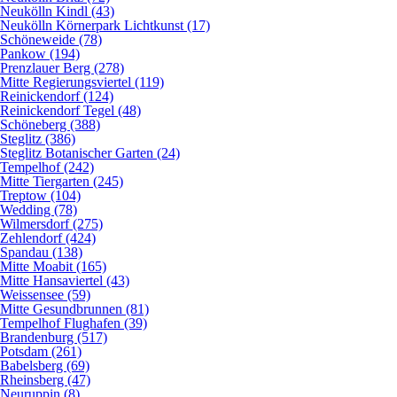
Neukölln Kindl (43)
Neukölln Körnerpark Lichtkunst (17)
Schöneweide (78)
Pankow (194)
Prenzlauer Berg (278)
Mitte Regierungsviertel (119)
Reinickendorf (124)
Reinickendorf Tegel (48)
Schöneberg (388)
Steglitz (386)
Steglitz Botanischer Garten (24)
Tempelhof (242)
Mitte Tiergarten (245)
Treptow (104)
Wedding (78)
Wilmersdorf (275)
Zehlendorf (424)
Spandau (138)
Mitte Moabit (165)
Mitte Hansaviertel (43)
Weissensee (59)
Mitte Gesundbrunnen (81)
Tempelhof Flughafen (39)
Brandenburg (517)
Potsdam (261)
Babelsberg (69)
Rheinsberg (47)
Neuruppin (8)