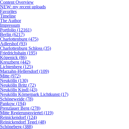
Content Overview
NEW: my recent uploads
Favorites
Timeline
The Author
Impressum
Portfolio (12161)
Berlin (6217)
Charlottenburg (475)
Adlershof (93)
Charlottenburg Schloss (35)
Friedrichshain (195)
Köpenick (86)
Kreuzberg (442)
Lichtenberg (125)
Marzahn-Hellersdorf (109)
Mitte (972)
Neukölln (130)
Neukölln Britz (72)
Neukölln Kindl (43)
Neukölln Körnerpark Lichtkunst (17)
Schöneweide (78)
Pankow (194)
Prenzlauer Berg (278)
Mitte Regierungsviertel (119)
Reinickendorf (124)
Reinickendorf Tegel (48)
Schöneberg (388)