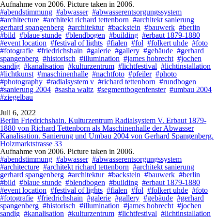
Aufnahme von 2006. Picture taken in 2006.
#abendstimmung
#abwasser
#abwasserentsorgungssystem
#architecture
#architekt richard tettenborn
#architekt sanierung
gerhard spangenberg
#architektur
#backstein
#bauwerk
#berlin
#bild
#blaue stunde
#blendbogen
#building
#erbaut 1879-1880
#event location
#festival of lights
#fialen
#fol
#folkert uhde
#foto
#fotografie
#friedrichshain
#galerie
#gallery
#gebäude
#gerhard
spangenberg
#historisch
#illumination
#james hobrecht
#jochen
sandig
#kanalisation
#kulturzentrum
#lichtfestival
#lichtinstallation
#lichtkunst
#maschinenhalle
#nachtfoto
#pfeiler
#photo
#photography
#radialsystem v
#richard tettenborn
#rundbogen
#sanierung 2004
#sasha waltz
#segmentbogenfenster
#umbau 2004
#ziegelbau
Juli 6, 2022
Berlin Friedrichshain. Kulturzentrum Radialsystem V. Erbaut 1879-
1880 von Richard Tettenborn als Maschinenhalle der Abwasser
Kanalisation. Sanierung und Umbau 2004 von Gerhard Spangenberg.
Holzmarktstrasse 33
Aufnahme von 2006. Picture taken in 2006.
#abendstimmung
#abwasser
#abwasserentsorgungssystem
#architecture
#architekt richard tettenborn
#architekt sanierung
gerhard spangenberg
#architektur
#backstein
#bauwerk
#berlin
#bild
#blaue stunde
#blendbogen
#building
#erbaut 1879-1880
#event location
#festival of lights
#fialen
#fol
#folkert uhde
#foto
#fotografie
#friedrichshain
#galerie
#gallery
#gebäude
#gerhard
spangenberg
#historisch
#illumination
#james hobrecht
#jochen
sandig
#kanalisation
#kulturzentrum
#lichtfestival
#lichtinstallation