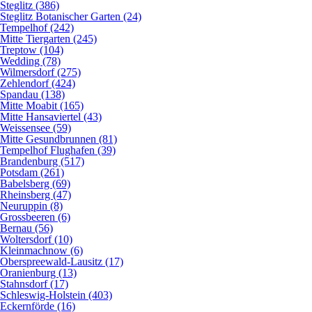
Steglitz (386)
Steglitz Botanischer Garten (24)
Tempelhof (242)
Mitte Tiergarten (245)
Treptow (104)
Wedding (78)
Wilmersdorf (275)
Zehlendorf (424)
Spandau (138)
Mitte Moabit (165)
Mitte Hansaviertel (43)
Weissensee (59)
Mitte Gesundbrunnen (81)
Tempelhof Flughafen (39)
Brandenburg (517)
Potsdam (261)
Babelsberg (69)
Rheinsberg (47)
Neuruppin (8)
Grossbeeren (6)
Bernau (56)
Woltersdorf (10)
Kleinmachnow (6)
Oberspreewald-Lausitz (17)
Oranienburg (13)
Stahnsdorf (17)
Schleswig-Holstein (403)
Eckernförde (16)