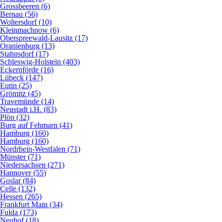
Grossbeeren (6)
Bernau (56)
Woltersdorf (10)
Kleinmachnow (6)
Oberspreewald-Lausitz (17)
Oranienburg (13)
Stahnsdorf (17)
Schleswig-Holstein (403)
Eckernförde (16)
Lübeck (147)
Eutin (25)
Grömitz (45)
Travemünde (14)
Neustadt i.H. (83)
Plön (32)
Burg auf Fehmarn (41)
Hamburg (160)
Hamburg (160)
Nordrhein-Westfalen (71)
Münster (71)
Niedersachsen (271)
Hannover (55)
Goslar (84)
Celle (132)
Hessen (265)
Frankfurt Main (34)
Fulda (173)
Neuhof (18)