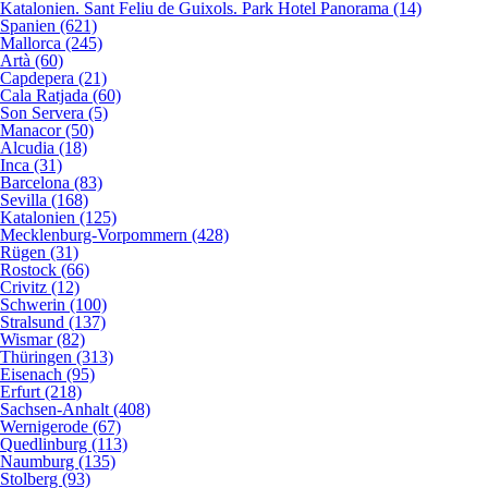
Katalonien. Sant Feliu de Guixols. Park Hotel Panorama (14)
Spanien (621)
Mallorca (245)
Artà (60)
Capdepera (21)
Cala Ratjada (60)
Son Servera (5)
Manacor (50)
Alcudia (18)
Inca (31)
Barcelona (83)
Sevilla (168)
Katalonien (125)
Mecklenburg-Vorpommern (428)
Rügen (31)
Rostock (66)
Crivitz (12)
Schwerin (100)
Stralsund (137)
Wismar (82)
Thüringen (313)
Eisenach (95)
Erfurt (218)
Sachsen-Anhalt (408)
Wernigerode (67)
Quedlinburg (113)
Naumburg (135)
Stolberg (93)