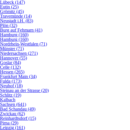
Lübeck (147)
Eutin (25)
Grömitz (45)
Travemünde (14)
Neustadt i.H. (83)
Plön (32)
Burg auf Fehmarn (41)
Hamburg (160)
Hamburg (160)
Nordrhein-Westfalen (71)
Münster (71)
Niedersachsen (271)
Hannover (55)
Goslar (84)
Celle (132)
Hessen (265)
Frankfurt Main (34)
Fulda (173)
Neuhof (18)
Steinau an der Strasse (20)
Schlitz (19)
Kalbach
Sachsen (641)
Bad Schandau (49)
Zwickau (62)
Reinhardtsdorf (15)
Pirna (29)
Leipzig (161)