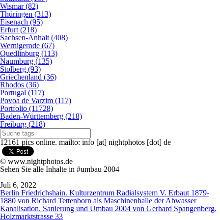
Wismar (82)
Thüringen (313)
Eisenach (95)
Erfurt (218)
Sachsen-Anhalt (408)
Wernigerode (67)
Quedlinburg (113)
Naumburg (135)
Stolberg (93)
Griechenland (36)
Rhodos (36)
Portugal (117)
Povoa de Varzim (117)
Portfolio (11728)
Baden-Württemberg (218)
Freiburg (218)
12161 pics online. mailto: info [at] nightphotos [dot] de
© www.nightphotos.de
Sehen Sie alle Inhalte in #umbau 2004
Juli 6, 2022
Berlin Friedrichshain. Kulturzentrum Radialsystem V. Erbaut 1879-
1880 von Richard Tettenborn als Maschinenhalle der Abwasser
Kanalisation. Sanierung und Umbau 2004 von Gerhard Spangenberg.
Holzmarktstrasse 33