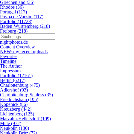
Griechenland (36)
Rhodos (36)
Portugal (117)
Povoa de Varzim (117)
Portfolio (11728)
Baden-Württemberg (218)
Freiburg (218)
nightphotos.de
Content Overview
NEW: my recent uploads
Favorites
Timeline
The Author
Impressum
Portfolio (12161)
Berlin (6217)
Charlottenburg (475)
Adlershof (93)
Charlottenburg Schloss (35)
Friedrichshain (195)
Köpenick (86)
Kreuzberg (442)
Lichtenberg (125)
Marzahn-Hellersdorf (109)
Mitte (972)
Neukölln (130)
Neukölln Britz (72)