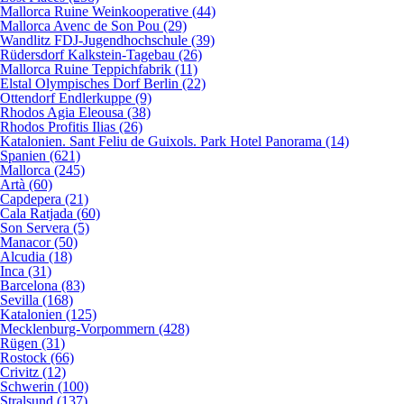
Mallorca Ruine Weinkooperative (44)
Mallorca Avenc de Son Pou (29)
Wandlitz FDJ-Jugendhochschule (39)
Rüdersdorf Kalkstein-Tagebau (26)
Mallorca Ruine Teppichfabrik (11)
Elstal Olympisches Dorf Berlin (22)
Ottendorf Endlerkuppe (9)
Rhodos Agia Eleousa (38)
Rhodos Profitis Ilias (26)
Katalonien. Sant Feliu de Guixols. Park Hotel Panorama (14)
Spanien (621)
Mallorca (245)
Artà (60)
Capdepera (21)
Cala Ratjada (60)
Son Servera (5)
Manacor (50)
Alcudia (18)
Inca (31)
Barcelona (83)
Sevilla (168)
Katalonien (125)
Mecklenburg-Vorpommern (428)
Rügen (31)
Rostock (66)
Crivitz (12)
Schwerin (100)
Stralsund (137)