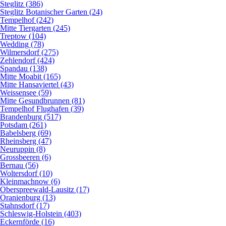
Steglitz (386)
Steglitz Botanischer Garten (24)
Tempelhof (242)
Mitte Tiergarten (245)
Treptow (104)
Wedding (78)
Wilmersdorf (275)
Zehlendorf (424)
Spandau (138)
Mitte Moabit (165)
Mitte Hansaviertel (43)
Weissensee (59)
Mitte Gesundbrunnen (81)
Tempelhof Flughafen (39)
Brandenburg (517)
Potsdam (261)
Babelsberg (69)
Rheinsberg (47)
Neuruppin (8)
Grossbeeren (6)
Bernau (56)
Woltersdorf (10)
Kleinmachnow (6)
Oberspreewald-Lausitz (17)
Oranienburg (13)
Stahnsdorf (17)
Schleswig-Holstein (403)
Eckernförde (16)