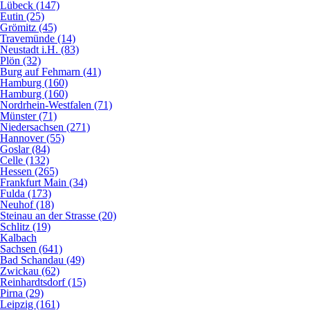
Lübeck (147)
Eutin (25)
Grömitz (45)
Travemünde (14)
Neustadt i.H. (83)
Plön (32)
Burg auf Fehmarn (41)
Hamburg (160)
Hamburg (160)
Nordrhein-Westfalen (71)
Münster (71)
Niedersachsen (271)
Hannover (55)
Goslar (84)
Celle (132)
Hessen (265)
Frankfurt Main (34)
Fulda (173)
Neuhof (18)
Steinau an der Strasse (20)
Schlitz (19)
Kalbach
Sachsen (641)
Bad Schandau (49)
Zwickau (62)
Reinhardtsdorf (15)
Pirna (29)
Leipzig (161)