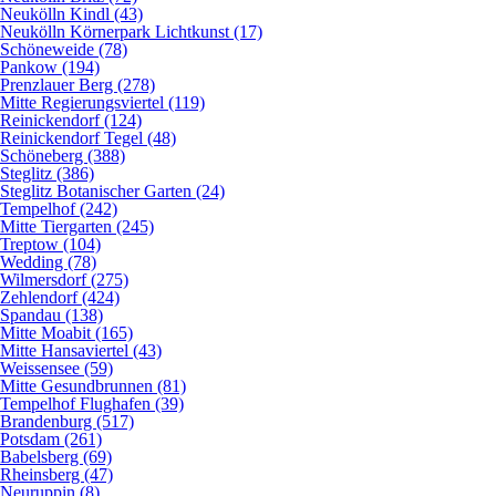
Neukölln Kindl (43)
Neukölln Körnerpark Lichtkunst (17)
Schöneweide (78)
Pankow (194)
Prenzlauer Berg (278)
Mitte Regierungsviertel (119)
Reinickendorf (124)
Reinickendorf Tegel (48)
Schöneberg (388)
Steglitz (386)
Steglitz Botanischer Garten (24)
Tempelhof (242)
Mitte Tiergarten (245)
Treptow (104)
Wedding (78)
Wilmersdorf (275)
Zehlendorf (424)
Spandau (138)
Mitte Moabit (165)
Mitte Hansaviertel (43)
Weissensee (59)
Mitte Gesundbrunnen (81)
Tempelhof Flughafen (39)
Brandenburg (517)
Potsdam (261)
Babelsberg (69)
Rheinsberg (47)
Neuruppin (8)