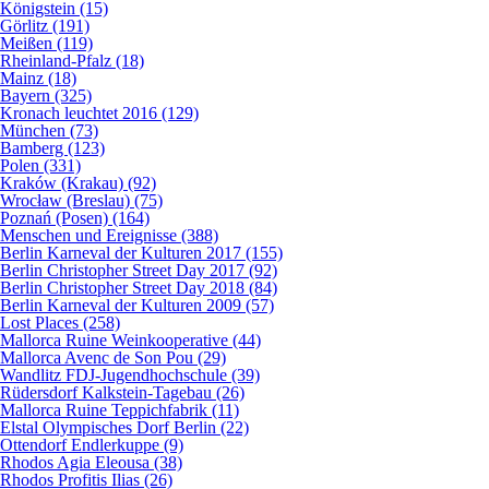
Königstein (15)
Görlitz (191)
Meißen (119)
Rheinland-Pfalz (18)
Mainz (18)
Bayern (325)
Kronach leuchtet 2016 (129)
München (73)
Bamberg (123)
Polen (331)
Kraków (Krakau) (92)
Wrocław (Breslau) (75)
Poznań (Posen) (164)
Menschen und Ereignisse (388)
Berlin Karneval der Kulturen 2017 (155)
Berlin Christopher Street Day 2017 (92)
Berlin Christopher Street Day 2018 (84)
Berlin Karneval der Kulturen 2009 (57)
Lost Places (258)
Mallorca Ruine Weinkooperative (44)
Mallorca Avenc de Son Pou (29)
Wandlitz FDJ-Jugendhochschule (39)
Rüdersdorf Kalkstein-Tagebau (26)
Mallorca Ruine Teppichfabrik (11)
Elstal Olympisches Dorf Berlin (22)
Ottendorf Endlerkuppe (9)
Rhodos Agia Eleousa (38)
Rhodos Profitis Ilias (26)