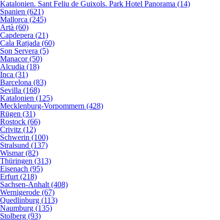
Katalonien. Sant Feliu de Guixols. Park Hotel Panorama (14)
Spanien (621)
Mallorca (245)
Artà (60)
Capdepera (21)
Cala Ratjada (60)
Son Servera (5)
Manacor (50)
Alcudia (18)
Inca (31)
Barcelona (83)
Sevilla (168)
Katalonien (125)
Mecklenburg-Vorpommern (428)
Rügen (31)
Rostock (66)
Crivitz (12)
Schwerin (100)
Stralsund (137)
Wismar (82)
Thüringen (313)
Eisenach (95)
Erfurt (218)
Sachsen-Anhalt (408)
Wernigerode (67)
Quedlinburg (113)
Naumburg (135)
Stolberg (93)