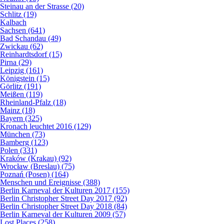
Steinau an der Strasse (20)
Schlitz (19)
Kalbach
Sachsen (641)
Bad Schandau (49)
Zwickau (62)
Reinhardtsdorf (15)
Pirna (29)
Leipzig (161)
Königstein (15)
Görlitz (191)
Meißen (119)
Rheinland-Pfalz (18)
Mainz (18)
Bayern (325)
Kronach leuchtet 2016 (129)
München (73)
Bamberg (123)
Polen (331)
Kraków (Krakau) (92)
Wrocław (Breslau) (75)
Poznań (Posen) (164)
Menschen und Ereignisse (388)
Berlin Karneval der Kulturen 2017 (155)
Berlin Christopher Street Day 2017 (92)
Berlin Christopher Street Day 2018 (84)
Berlin Karneval der Kulturen 2009 (57)
Lost Places (258)