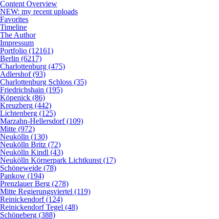
Content Overview
NEW: my recent uploads
Favorites
Timeline
The Author
Impressum
Portfolio (12161)
Berlin (6217)
Charlottenburg (475)
Adlershof (93)
Charlottenburg Schloss (35)
Friedrichshain (195)
Köpenick (86)
Kreuzberg (442)
Lichtenberg (125)
Marzahn-Hellersdorf (109)
Mitte (972)
Neukölln (130)
Neukölln Britz (72)
Neukölln Kindl (43)
Neukölln Körnerpark Lichtkunst (17)
Schöneweide (78)
Pankow (194)
Prenzlauer Berg (278)
Mitte Regierungsviertel (119)
Reinickendorf (124)
Reinickendorf Tegel (48)
Schöneberg (388)