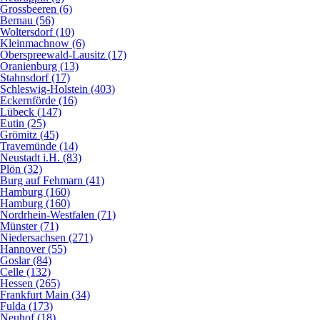
Grossbeeren (6)
Bernau (56)
Woltersdorf (10)
Kleinmachnow (6)
Oberspreewald-Lausitz (17)
Oranienburg (13)
Stahnsdorf (17)
Schleswig-Holstein (403)
Eckernförde (16)
Lübeck (147)
Eutin (25)
Grömitz (45)
Travemünde (14)
Neustadt i.H. (83)
Plön (32)
Burg auf Fehmarn (41)
Hamburg (160)
Hamburg (160)
Nordrhein-Westfalen (71)
Münster (71)
Niedersachsen (271)
Hannover (55)
Goslar (84)
Celle (132)
Hessen (265)
Frankfurt Main (34)
Fulda (173)
Neuhof (18)