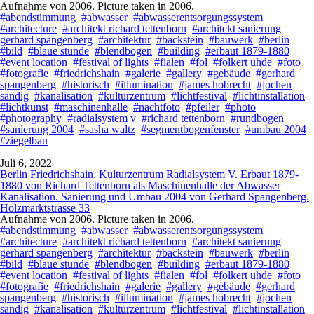
Aufnahme von 2006. Picture taken in 2006.
#abendstimmung
#abwasser
#abwasserentsorgungssystem
#architecture
#architekt richard tettenborn
#architekt sanierung
gerhard spangenberg
#architektur
#backstein
#bauwerk
#berlin
#bild
#blaue stunde
#blendbogen
#building
#erbaut 1879-1880
#event location
#festival of lights
#fialen
#fol
#folkert uhde
#foto
#fotografie
#friedrichshain
#galerie
#gallery
#gebäude
#gerhard
spangenberg
#historisch
#illumination
#james hobrecht
#jochen
sandig
#kanalisation
#kulturzentrum
#lichtfestival
#lichtinstallation
#lichtkunst
#maschinenhalle
#nachtfoto
#pfeiler
#photo
#photography
#radialsystem v
#richard tettenborn
#rundbogen
#sanierung 2004
#sasha waltz
#segmentbogenfenster
#umbau 2004
#ziegelbau
Juli 6, 2022
Berlin Friedrichshain. Kulturzentrum Radialsystem V. Erbaut 1879-
1880 von Richard Tettenborn als Maschinenhalle der Abwasser
Kanalisation. Sanierung und Umbau 2004 von Gerhard Spangenberg.
Holzmarktstrasse 33
Aufnahme von 2006. Picture taken in 2006.
#abendstimmung
#abwasser
#abwasserentsorgungssystem
#architecture
#architekt richard tettenborn
#architekt sanierung
gerhard spangenberg
#architektur
#backstein
#bauwerk
#berlin
#bild
#blaue stunde
#blendbogen
#building
#erbaut 1879-1880
#event location
#festival of lights
#fialen
#fol
#folkert uhde
#foto
#fotografie
#friedrichshain
#galerie
#gallery
#gebäude
#gerhard
spangenberg
#historisch
#illumination
#james hobrecht
#jochen
sandig
#kanalisation
#kulturzentrum
#lichtfestival
#lichtinstallation