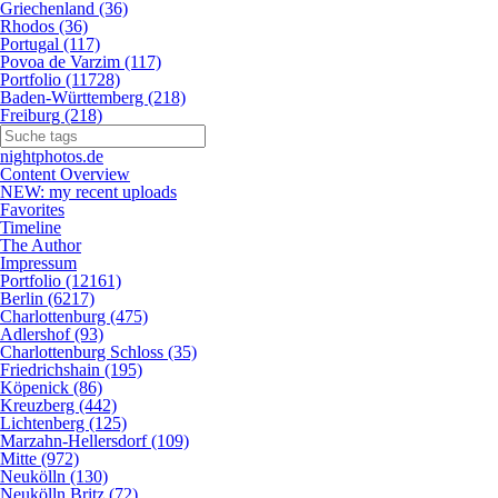
Griechenland (36)
Rhodos (36)
Portugal (117)
Povoa de Varzim (117)
Portfolio (11728)
Baden-Württemberg (218)
Freiburg (218)
nightphotos.de
Content Overview
NEW: my recent uploads
Favorites
Timeline
The Author
Impressum
Portfolio (12161)
Berlin (6217)
Charlottenburg (475)
Adlershof (93)
Charlottenburg Schloss (35)
Friedrichshain (195)
Köpenick (86)
Kreuzberg (442)
Lichtenberg (125)
Marzahn-Hellersdorf (109)
Mitte (972)
Neukölln (130)
Neukölln Britz (72)