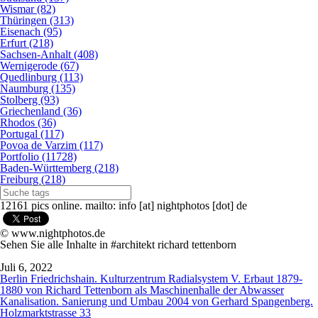
Wismar (82)
Thüringen (313)
Eisenach (95)
Erfurt (218)
Sachsen-Anhalt (408)
Wernigerode (67)
Quedlinburg (113)
Naumburg (135)
Stolberg (93)
Griechenland (36)
Rhodos (36)
Portugal (117)
Povoa de Varzim (117)
Portfolio (11728)
Baden-Württemberg (218)
Freiburg (218)
12161 pics online. mailto: info [at] nightphotos [dot] de
© www.nightphotos.de
Sehen Sie alle Inhalte in #architekt richard tettenborn
Juli 6, 2022
Berlin Friedrichshain. Kulturzentrum Radialsystem V. Erbaut 1879-
1880 von Richard Tettenborn als Maschinenhalle der Abwasser
Kanalisation. Sanierung und Umbau 2004 von Gerhard Spangenberg.
Holzmarktstrasse 33