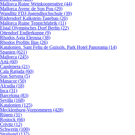
Mallorca Ruine Weinkooperative (44)
Mallorca Avenc de Son Pou (29)
Wandlitz FDJ-Jugendhochschule (39)
Rüdersdorf Kalkstein-Tagebau (26)
Mallorca Ruine Teppichfabrik (11)
Elstal Olympisches Dorf Berlin (22)
Ottendorf Endlerkuppe (9)
Rhodos Agia Eleousa (38)
Rhodos Profitis Ilias (26)
Katalonien. Sant Feliu de Guixols. Park Hotel Panorama (14)
Spanien (621)
Mallorca (245)
Artà (60)
Capdepera (21)
Cala Ratjada (60)
Son Servera (5)
Manacor (50)
Alcudia (18)
Inca (31)
Barcelona (83)
Sevilla (168)
Katalonien (125)
Mecklenburg-Vorpommern (428)
Rügen (31)
Rostock (66)
Crivitz (12)
Schwerin (100)
Stralsund (137)