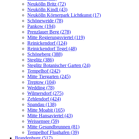
Neukölln Britz (72)
Neukölln Kindl (43)
Neukölln Körnerpark Lichtkunst (17)
Schöneweide (78)
Pankow (194)
Prenzlauer Berg (278)
Mitte Regierungsviertel (119)
Reinickendorf (124)
Reinickendorf Tegel (48)
Schöneberg (388)
Steglitz (386)
Steglitz Botanischer Garten (24)
Tempelhof (242)
Mitte Tiergarten (245)
Treptow (104)
Wedding (78)
Wilmersdorf (275)
Zehlendorf (424)
Spandau (138)
Mitte Moabit (165)
Mitte Hansaviertel (43)
Weissensee (59)
Mitte Gesundbrunnen (81)
Tempelhof Flughafen (39)
Brandenburg (517)