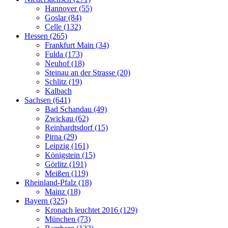
Hannover (55)
Goslar (84)
Celle (132)
Hessen (265)
Frankfurt Main (34)
Fulda (173)
Neuhof (18)
Steinau an der Strasse (20)
Schlitz (19)
Kalbach
Sachsen (641)
Bad Schandau (49)
Zwickau (62)
Reinhardtsdorf (15)
Pirna (29)
Leipzig (161)
Königstein (15)
Görlitz (191)
Meißen (119)
Rheinland-Pfalz (18)
Mainz (18)
Bayern (325)
Kronach leuchtet 2016 (129)
München (73)