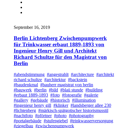
September 16, 2019
Berlin Lichtenberg Zwischenpumpwerk
für Trinkwasser erbaut 1889-1893 von
Ingenieur Henry Gill und Architekt
Richard Schultze für den Magistrat von
Berlin
#abendstimmung
#angestrahlt
#architecture
#architekt
richard schultze
#architektur
#backstein
#baudenkmal
#bauherr magistrat von berlin
#bauwerk
#berlin
#bild
#blaü stunde
#building
#erbaut 1889-1893
#foto
#fotografie
#galerie
#gallery
#gebäude
#historisch
#illumination
#ingenieur henry gill
#klinker
#landsberger allee 230
#lichtenberg
#märkisch-spätgotischer historismusstil
#nachtfoto
#pförtner
#photo
#photography
#portalgebäude
#stufengiebel
#trinkwasserversorgung
#ziegelbau
#zwischenpumpwerk