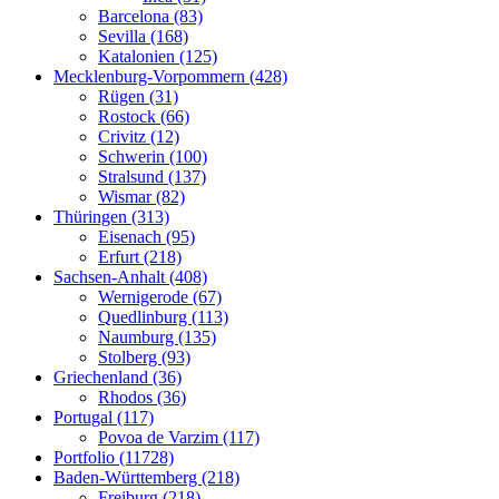
Barcelona (83)
Sevilla (168)
Katalonien (125)
Mecklenburg-Vorpommern (428)
Rügen (31)
Rostock (66)
Crivitz (12)
Schwerin (100)
Stralsund (137)
Wismar (82)
Thüringen (313)
Eisenach (95)
Erfurt (218)
Sachsen-Anhalt (408)
Wernigerode (67)
Quedlinburg (113)
Naumburg (135)
Stolberg (93)
Griechenland (36)
Rhodos (36)
Portugal (117)
Povoa de Varzim (117)
Portfolio (11728)
Baden-Württemberg (218)
Freiburg (218)