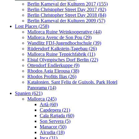
Berlin Karneval der Kulturen 2017 (155)
Berlin Christopher Street Day 2017 (92)
Berlin Christopher Street Day 2018 (84)
Berlin Karneval der Kulturen 2009 (57)
Lost Places (258)
Mallorca Ruine Weinkooperative (44)
Mallorca Avenc de Son Pou (29)
Wandlitz FDJ-Jugendhochschule (39)
Rüdersdorf Kalkstein-Tagebau (26)
Mallorca Ruine Teppichfabrik (11)
Elstal Olympisches Dorf Berlin (22)
Ottendorf Endlerkuppe (9)
Rhodos Agia Eleousa (38)
Rhodos Profitis Ilias (26)
Katalonien. Sant Feliu de Guixols. Park Hotel
Panorama (14)
Spanien (621)
Mallorca (245)
Artà (60)
Capdepera (21)
Cala Ratjada (60)
Son Servera (5)
Manacor (50)
Alcudia (18)
Inca (31)