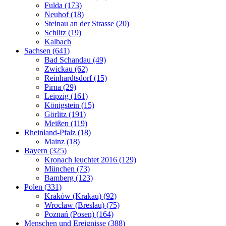
Fulda (173)
Neuhof (18)
Steinau an der Strasse (20)
Schlitz (19)
Kalbach
Sachsen (641)
Bad Schandau (49)
Zwickau (62)
Reinhardtsdorf (15)
Pirna (29)
Leipzig (161)
Königstein (15)
Görlitz (191)
Meißen (119)
Rheinland-Pfalz (18)
Mainz (18)
Bayern (325)
Kronach leuchtet 2016 (129)
München (73)
Bamberg (123)
Polen (331)
Kraków (Krakau) (92)
Wrocław (Breslau) (75)
Poznań (Posen) (164)
Menschen und Ereignisse (388)