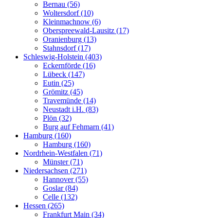
Bernau (56)
Woltersdorf (10)
Kleinmachnow (6)
Oberspreewald-Lausitz (17)
Oranienburg (13)
Stahnsdorf (17)
Schleswig-Holstein (403)
Eckernförde (16)
Lübeck (147)
Eutin (25)
Grömitz (45)
Travemünde (14)
Neustadt i.H. (83)
Plön (32)
Burg auf Fehmarn (41)
Hamburg (160)
Hamburg (160)
Nordrhein-Westfalen (71)
Münster (71)
Niedersachsen (271)
Hannover (55)
Goslar (84)
Celle (132)
Hessen (265)
Frankfurt Main (34)