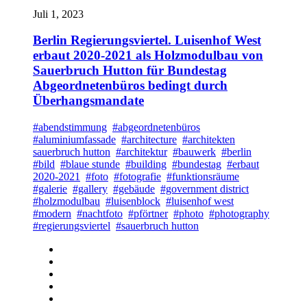
Juli 1, 2023
Berlin Regierungsviertel. Luisenhof West
erbaut 2020-2021 als Holzmodulbau von
Sauerbruch Hutton für Bundestag
Abgeordnetenbüros bedingt durch
Überhangsmandate
#abendstimmung
#abgeordnetenbüros
#aluminiumfassade
#architecture
#architekten
sauerbruch hutton
#architektur
#bauwerk
#berlin
#bild
#blaue stunde
#building
#bundestag
#erbaut
2020-2021
#foto
#fotografie
#funktionsräume
#galerie
#gallery
#gebäude
#government district
#holzmodulbau
#luisenblock
#luisenhof west
#modern
#nachtfoto
#pförtner
#photo
#photography
#regierungsviertel
#sauerbruch hutton