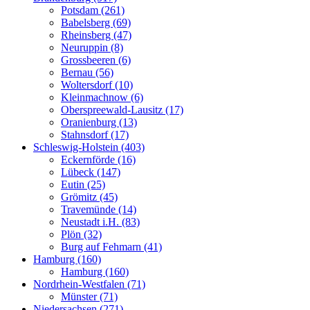
Potsdam (261)
Babelsberg (69)
Rheinsberg (47)
Neuruppin (8)
Grossbeeren (6)
Bernau (56)
Woltersdorf (10)
Kleinmachnow (6)
Oberspreewald-Lausitz (17)
Oranienburg (13)
Stahnsdorf (17)
Schleswig-Holstein (403)
Eckernförde (16)
Lübeck (147)
Eutin (25)
Grömitz (45)
Travemünde (14)
Neustadt i.H. (83)
Plön (32)
Burg auf Fehmarn (41)
Hamburg (160)
Hamburg (160)
Nordrhein-Westfalen (71)
Münster (71)
Niedersachsen (271)