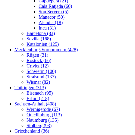
Capdepera (21)
Cala Ratjada (60)
Son Servera (5)
Manacor (50)
Alcudia (18)
Inca (31)
Barcelona (83)
Sevilla (168)
Katalonien (125)
Mecklenburg-Vorpommern (428)
Rügen (31)
Rostock (66)
Crivitz (12)
Schwerin (100)
Stralsund (137)
Wismar (82)
Thüringen (313)
Eisenach (95)
Erfurt (218)
Sachsen-Anhalt (408)
Wernigerode (67)
Quedlinburg (113)
Naumburg (135)
Stolberg (93)
Griechenland (36)