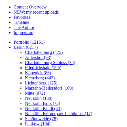
Content Overview
NEW: my recent uploads
Favorites
Timeline
The Author
Impressum
Portfolio (12161)
Berlin (6217)
Charlottenburg (475)
Adlershof (93)
Charlottenburg Schloss (35)
Friedrichshain (195)
Köpenick (86)
Kreuzberg (442)
Lichtenberg (125)
Marzahn-Hellersdorf (109)
Mitte (972)
Neukölln (130)
Neukölln Britz (72)
Neukölln Kindl (43)
Neukölln Körnerpark Lichtkunst (17)
Schöneweide (78)
Pankow (194)