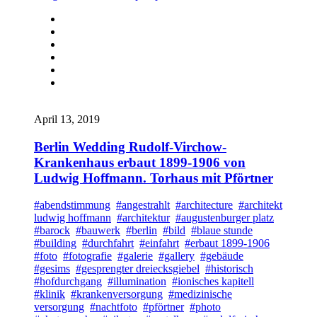
April 13, 2019
Berlin Wedding Rudolf-Virchow-
Krankenhaus erbaut 1899-1906 von
Ludwig Hoffmann. Torhaus mit Pförtner
#abendstimmung
#angestrahlt
#architecture
#architekt
ludwig hoffmann
#architektur
#augustenburger platz
#barock
#bauwerk
#berlin
#bild
#blaue stunde
#building
#durchfahrt
#einfahrt
#erbaut 1899-1906
#foto
#fotografie
#galerie
#gallery
#gebäude
#gesims
#gesprengter dreiecksgiebel
#historisch
#hofdurchgang
#illumination
#ionisches kapitell
#klinik
#krankenversorgung
#medizinische
versorgung
#nachtfoto
#pförtner
#photo