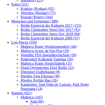
Bamberg (123)
Polen (331)
Kraków (Krakau) (92)
Wrocław (Breslau) (75)
Poznań (Posen) (164)
Menschen und Ereignisse (388)
Berlin Karneval der Kulturen 2017 (155)
Berlin Christopher Street Day 2017 (92)
Berlin Christopher Street Day 2018 (84)
Berlin Karneval der Kulturen 2009 (57)
Lost Places (258)
Mallorca Ruine Weinkooperative (44)
Mallorca Avenc de Son Pou (29)
Wandlitz FDJ-Jugendhochschule (39)
Rüdersdorf Kalkstein-Tagebau (26)
Mallorca Ruine Teppichfabrik (11)
Elstal Olympisches Dorf Berlin (22)
Ottendorf Endlerkuppe (9)
Rhodos Agia Eleousa (38)
Rhodos Profitis Ilias (26)
Katalonien. Sant Feliu de Guixols. Park Hotel
Panorama (14)
Spanien (621)
Mallorca (245)
Artà (60)