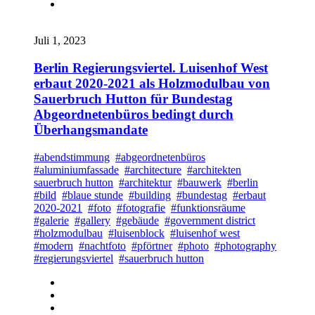
Juli 1, 2023
Berlin Regierungsviertel. Luisenhof West
erbaut 2020-2021 als Holzmodulbau von
Sauerbruch Hutton für Bundestag
Abgeordnetenbüros bedingt durch
Überhangsmandate
#abendstimmung
#abgeordnetenbüros
#aluminiumfassade
#architecture
#architekten
sauerbruch hutton
#architektur
#bauwerk
#berlin
#bild
#blaue stunde
#building
#bundestag
#erbaut
2020-2021
#foto
#fotografie
#funktionsräume
#galerie
#gallery
#gebäude
#government district
#holzmodulbau
#luisenblock
#luisenhof west
#modern
#nachtfoto
#pförtner
#photo
#photography
#regierungsviertel
#sauerbruch hutton