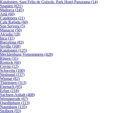
Katalonien. Sant Feliu de Guixols. Park Hotel Panorama (14)
Spanien (621)
Mallorca (245)
Artà (60)
Capdepera (21)
Cala Ratjada (60)
Son Servera (5)
Manacor (50)
Alcudia (18)
Inca (31)
Barcelona (83)
Sevilla (168)
Katalonien (125)
Mecklenburg-Vorpommern (428)
Rügen (31)
Rostock (66)
Crivitz (12)
Schwerin (100)
Stralsund (137)
Wismar (82)
Thüringen (313)
Eisenach (95)
Erfurt (218)
Sachsen-Anhalt (408)
Wernigerode (67)
Quedlinburg (113)
Naumburg (135)
Stolberg (93)