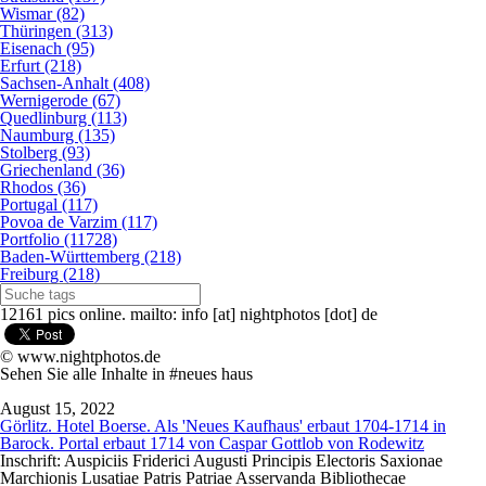
Wismar (82)
Thüringen (313)
Eisenach (95)
Erfurt (218)
Sachsen-Anhalt (408)
Wernigerode (67)
Quedlinburg (113)
Naumburg (135)
Stolberg (93)
Griechenland (36)
Rhodos (36)
Portugal (117)
Povoa de Varzim (117)
Portfolio (11728)
Baden-Württemberg (218)
Freiburg (218)
12161 pics online. mailto: info [at] nightphotos [dot] de
© www.nightphotos.de
Sehen Sie alle Inhalte in #neues haus
August 15, 2022
Görlitz. Hotel Boerse. Als 'Neues Kaufhaus' erbaut 1704-1714 in
Barock. Portal erbaut 1714 von Caspar Gottlob von Rodewitz
Inschrift: Auspiciis Friderici Augusti Principis Electoris Saxionae
Marchionis Lusatiae Patris Patriae Asservanda Bibliothecae