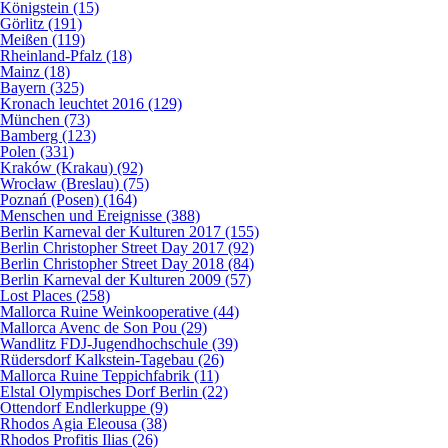
Königstein (15)
Görlitz (191)
Meißen (119)
Rheinland-Pfalz (18)
Mainz (18)
Bayern (325)
Kronach leuchtet 2016 (129)
München (73)
Bamberg (123)
Polen (331)
Kraków (Krakau) (92)
Wrocław (Breslau) (75)
Poznań (Posen) (164)
Menschen und Ereignisse (388)
Berlin Karneval der Kulturen 2017 (155)
Berlin Christopher Street Day 2017 (92)
Berlin Christopher Street Day 2018 (84)
Berlin Karneval der Kulturen 2009 (57)
Lost Places (258)
Mallorca Ruine Weinkooperative (44)
Mallorca Avenc de Son Pou (29)
Wandlitz FDJ-Jugendhochschule (39)
Rüdersdorf Kalkstein-Tagebau (26)
Mallorca Ruine Teppichfabrik (11)
Elstal Olympisches Dorf Berlin (22)
Ottendorf Endlerkuppe (9)
Rhodos Agia Eleousa (38)
Rhodos Profitis Ilias (26)