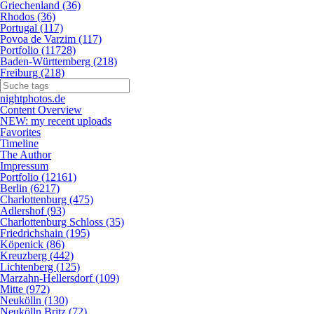
Griechenland (36)
Rhodos (36)
Portugal (117)
Povoa de Varzim (117)
Portfolio (11728)
Baden-Württemberg (218)
Freiburg (218)
nightphotos.de
Content Overview
NEW: my recent uploads
Favorites
Timeline
The Author
Impressum
Portfolio (12161)
Berlin (6217)
Charlottenburg (475)
Adlershof (93)
Charlottenburg Schloss (35)
Friedrichshain (195)
Köpenick (86)
Kreuzberg (442)
Lichtenberg (125)
Marzahn-Hellersdorf (109)
Mitte (972)
Neukölln (130)
Neukölln Britz (72)