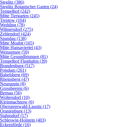
Steglitz (386)
Steglitz Botanischer Garten (24)
Tempelhof (242)
Mitte Tiergarten (245)
Treptow (104)
Wedding (78)
Wilmersdorf (275)
Zehlendorf (424)
Spandau (138)
Mitte Moabit (165)
Mitte Hansaviertel (43)
Weissensee (59)
Mitte Gesundbrunnen (81)
Tempelhof Flughafen (39)
Brandenburg (517)
Potsdam (261)
Babelsberg (69)
Rheinsberg (47)
Neuruppin (8)
Grossbeeren (6)
Bernau (56)
Woltersdorf (10)
Kleinmachnow (6)
Oberspreewald-Lausitz (17)
Oranienburg (13)
Stahnsdorf (17)
Schleswig-Holstein (403)
Eckernförde (16)