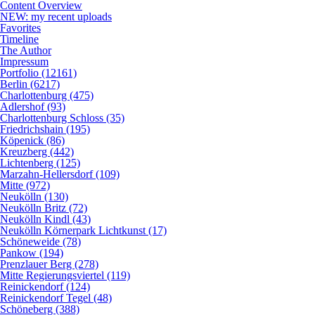
Content Overview
NEW: my recent uploads
Favorites
Timeline
The Author
Impressum
Portfolio (12161)
Berlin (6217)
Charlottenburg (475)
Adlershof (93)
Charlottenburg Schloss (35)
Friedrichshain (195)
Köpenick (86)
Kreuzberg (442)
Lichtenberg (125)
Marzahn-Hellersdorf (109)
Mitte (972)
Neukölln (130)
Neukölln Britz (72)
Neukölln Kindl (43)
Neukölln Körnerpark Lichtkunst (17)
Schöneweide (78)
Pankow (194)
Prenzlauer Berg (278)
Mitte Regierungsviertel (119)
Reinickendorf (124)
Reinickendorf Tegel (48)
Schöneberg (388)