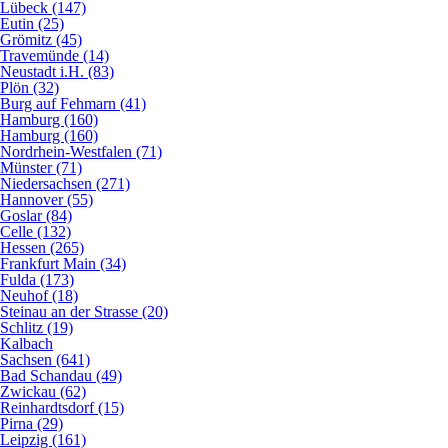
Lübeck (147)
Eutin (25)
Grömitz (45)
Travemünde (14)
Neustadt i.H. (83)
Plön (32)
Burg auf Fehmarn (41)
Hamburg (160)
Hamburg (160)
Nordrhein-Westfalen (71)
Münster (71)
Niedersachsen (271)
Hannover (55)
Goslar (84)
Celle (132)
Hessen (265)
Frankfurt Main (34)
Fulda (173)
Neuhof (18)
Steinau an der Strasse (20)
Schlitz (19)
Kalbach
Sachsen (641)
Bad Schandau (49)
Zwickau (62)
Reinhardtsdorf (15)
Pirna (29)
Leipzig (161)