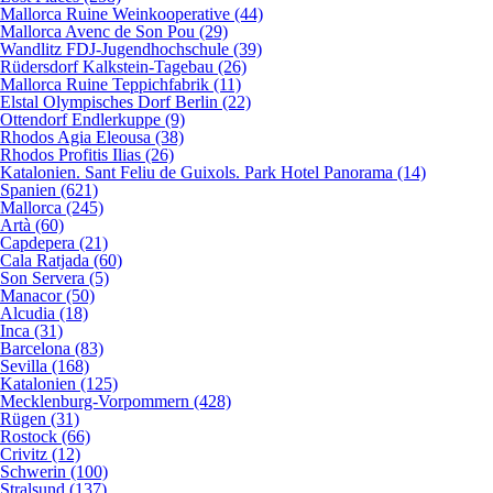
Mallorca Ruine Weinkooperative (44)
Mallorca Avenc de Son Pou (29)
Wandlitz FDJ-Jugendhochschule (39)
Rüdersdorf Kalkstein-Tagebau (26)
Mallorca Ruine Teppichfabrik (11)
Elstal Olympisches Dorf Berlin (22)
Ottendorf Endlerkuppe (9)
Rhodos Agia Eleousa (38)
Rhodos Profitis Ilias (26)
Katalonien. Sant Feliu de Guixols. Park Hotel Panorama (14)
Spanien (621)
Mallorca (245)
Artà (60)
Capdepera (21)
Cala Ratjada (60)
Son Servera (5)
Manacor (50)
Alcudia (18)
Inca (31)
Barcelona (83)
Sevilla (168)
Katalonien (125)
Mecklenburg-Vorpommern (428)
Rügen (31)
Rostock (66)
Crivitz (12)
Schwerin (100)
Stralsund (137)