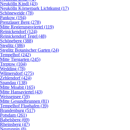
Neukölln Kindl (43)
Neukölln Körnerpark Lichtkunst (17)
Schöneweide (78)
Pankow (194)
Prenzlauer Berg (278)
Mitte Regierungsviertel (119)
Reinickendorf (124)
Reinickendorf Tegel (48)
Schöneberg (388)
Steglitz (386)
Steglitz Botanischer Garten (24)
Tempelhof (242)
Mitte Tiergarten (245)
Treptow (104)
Wedding (78)
Wilmersdorf (275)
Zehlendorf (424)
Spandau (138)
Mitte Moabit (165)
Mitte Hansaviertel (43)
Weissensee (59)
Mitte Gesundbrunnen (81)
Tempelhof Flughafen (39)
Brandenburg (517)
Potsdam (261)
Babelsberg (69)
Rheinsberg (47)
Neuruppin (8)