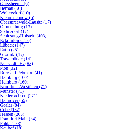
Grossbeeren (6)
Bernau (56)
Woltersdorf (10)
Kleinmachnow (6)
Oberspreewald-Lausitz (17)
Oranienburg (13)
Stahnsdorf (17)
Schleswig-Holstein (403)
Eckernförde (16)
Lübeck (147)
Eutin (25)
Grömitz (45)
Travemünde (14)
Neustadt i.H. (83)
Plön (32)
Burg auf Fehmarn (41)
Hamburg (160)
Hamburg (160)
Nordrhein-Westfalen (71)
Münster (71)
Niedersachsen (271)
Hannover (55)
Goslar (84)
Celle (132)
Hessen (265)
Frankfurt Main (34)
Fulda (173)
Neuhof (18)