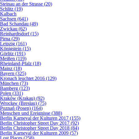
Steinau an der Strasse (20)
Schlitz (19)
Kalbach
Sachsen (641)
Bad Schandau (49)
Zwickau (62)
Reinhardtsdorf (15)
Pirna (29)
Leipzig (161)
Königstein (15)
Görlitz (191)
Meißen (119)
Rheinland-Pfalz (18)
Mainz (18)
Bayern (325)
Kronach leuchtet 2016 (129)
München (73)
Bamberg (123)
Polen (331)
Kraków (Krakau) (92)
Wrocław (Breslau) (75)
Poznań (Posen) (164)
Menschen und Ereignisse (388)
Berlin Karneval der Kulturen 2017 (155)
Berlin Christopher Street Day 2017 (92)
Berlin Christopher Street Day 2018 (84)
Berlin Karneval der Kulturen 2009 (57)
Lost Places (258)