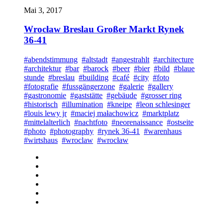
Mai 3, 2017
Wrocław Breslau Großer Markt Rynek
36-41
#abendstimmung
#altstadt
#angestrahlt
#architecture
#architektur
#bar
#barock
#beer
#bier
#bild
#blaue
stunde
#breslau
#building
#café
#city
#foto
#fotografie
#fussgängerzone
#galerie
#gallery
#gastronomie
#gaststätte
#gebäude
#grosser ring
#historisch
#illumination
#kneipe
#leon schlesinger
#louis lewy jr
#maciej małachowicz
#marktplatz
#mittelalterlich
#nachtfoto
#neorenaissance
#ostseite
#photo
#photography
#rynek 36-41
#warenhaus
#wirtshaus
#wroclaw
#wrocław