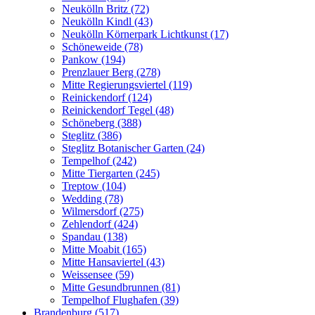
Neukölln Britz (72)
Neukölln Kindl (43)
Neukölln Körnerpark Lichtkunst (17)
Schöneweide (78)
Pankow (194)
Prenzlauer Berg (278)
Mitte Regierungsviertel (119)
Reinickendorf (124)
Reinickendorf Tegel (48)
Schöneberg (388)
Steglitz (386)
Steglitz Botanischer Garten (24)
Tempelhof (242)
Mitte Tiergarten (245)
Treptow (104)
Wedding (78)
Wilmersdorf (275)
Zehlendorf (424)
Spandau (138)
Mitte Moabit (165)
Mitte Hansaviertel (43)
Weissensee (59)
Mitte Gesundbrunnen (81)
Tempelhof Flughafen (39)
Brandenburg (517)