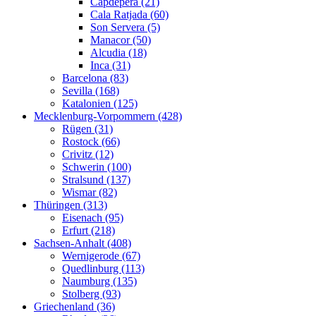
Capdepera (21)
Cala Ratjada (60)
Son Servera (5)
Manacor (50)
Alcudia (18)
Inca (31)
Barcelona (83)
Sevilla (168)
Katalonien (125)
Mecklenburg-Vorpommern (428)
Rügen (31)
Rostock (66)
Crivitz (12)
Schwerin (100)
Stralsund (137)
Wismar (82)
Thüringen (313)
Eisenach (95)
Erfurt (218)
Sachsen-Anhalt (408)
Wernigerode (67)
Quedlinburg (113)
Naumburg (135)
Stolberg (93)
Griechenland (36)