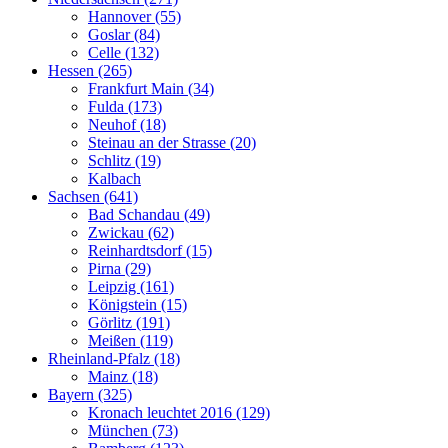
Hannover (55)
Goslar (84)
Celle (132)
Hessen (265)
Frankfurt Main (34)
Fulda (173)
Neuhof (18)
Steinau an der Strasse (20)
Schlitz (19)
Kalbach
Sachsen (641)
Bad Schandau (49)
Zwickau (62)
Reinhardtsdorf (15)
Pirna (29)
Leipzig (161)
Königstein (15)
Görlitz (191)
Meißen (119)
Rheinland-Pfalz (18)
Mainz (18)
Bayern (325)
Kronach leuchtet 2016 (129)
München (73)