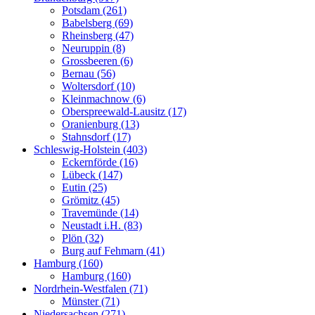
Potsdam (261)
Babelsberg (69)
Rheinsberg (47)
Neuruppin (8)
Grossbeeren (6)
Bernau (56)
Woltersdorf (10)
Kleinmachnow (6)
Oberspreewald-Lausitz (17)
Oranienburg (13)
Stahnsdorf (17)
Schleswig-Holstein (403)
Eckernförde (16)
Lübeck (147)
Eutin (25)
Grömitz (45)
Travemünde (14)
Neustadt i.H. (83)
Plön (32)
Burg auf Fehmarn (41)
Hamburg (160)
Hamburg (160)
Nordrhein-Westfalen (71)
Münster (71)
Niedersachsen (271)