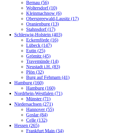
Bernau (56)
Woltersdorf (10)
Kleinmachnow (6)
Oberspreewald-Lausitz (17)
Oranienburg (13)
Stahnsdorf (17)
Schleswig-Holstein (403)
Eckernförde (16)
Lübeck (147)
Eutin (25)
Grömitz (45)
Travemünde (14)
Neustadt i.H. (83)
Plön (32)
Burg auf Fehmarn (41)
Hamburg (160)
Hamburg (160)
Nordrhein-Westfalen (71)
Münster (71)
Niedersachsen (271)
Hannover (55)
Goslar (84)
Celle (132)
Hessen (265)
Frankfurt Main (34)