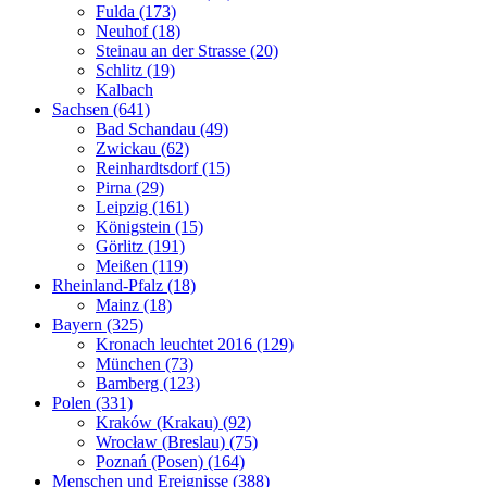
Fulda (173)
Neuhof (18)
Steinau an der Strasse (20)
Schlitz (19)
Kalbach
Sachsen (641)
Bad Schandau (49)
Zwickau (62)
Reinhardtsdorf (15)
Pirna (29)
Leipzig (161)
Königstein (15)
Görlitz (191)
Meißen (119)
Rheinland-Pfalz (18)
Mainz (18)
Bayern (325)
Kronach leuchtet 2016 (129)
München (73)
Bamberg (123)
Polen (331)
Kraków (Krakau) (92)
Wrocław (Breslau) (75)
Poznań (Posen) (164)
Menschen und Ereignisse (388)