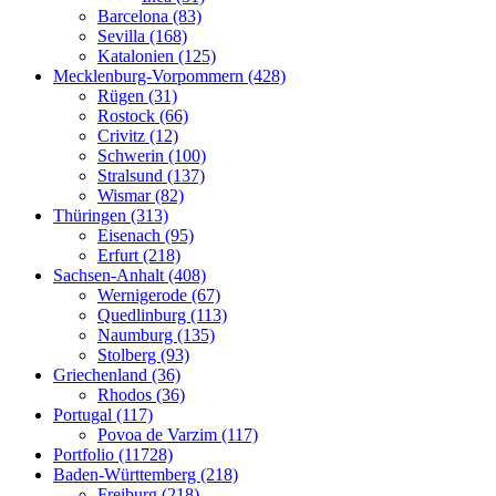
Barcelona (83)
Sevilla (168)
Katalonien (125)
Mecklenburg-Vorpommern (428)
Rügen (31)
Rostock (66)
Crivitz (12)
Schwerin (100)
Stralsund (137)
Wismar (82)
Thüringen (313)
Eisenach (95)
Erfurt (218)
Sachsen-Anhalt (408)
Wernigerode (67)
Quedlinburg (113)
Naumburg (135)
Stolberg (93)
Griechenland (36)
Rhodos (36)
Portugal (117)
Povoa de Varzim (117)
Portfolio (11728)
Baden-Württemberg (218)
Freiburg (218)