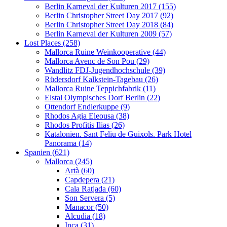
Berlin Karneval der Kulturen 2017 (155)
Berlin Christopher Street Day 2017 (92)
Berlin Christopher Street Day 2018 (84)
Berlin Karneval der Kulturen 2009 (57)
Lost Places (258)
Mallorca Ruine Weinkooperative (44)
Mallorca Avenc de Son Pou (29)
Wandlitz FDJ-Jugendhochschule (39)
Rüdersdorf Kalkstein-Tagebau (26)
Mallorca Ruine Teppichfabrik (11)
Elstal Olympisches Dorf Berlin (22)
Ottendorf Endlerkuppe (9)
Rhodos Agia Eleousa (38)
Rhodos Profitis Ilias (26)
Katalonien. Sant Feliu de Guixols. Park Hotel
Panorama (14)
Spanien (621)
Mallorca (245)
Artà (60)
Capdepera (21)
Cala Ratjada (60)
Son Servera (5)
Manacor (50)
Alcudia (18)
Inca (31)