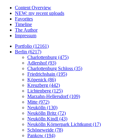
Content Overview
NEW: my recent uploads
Favorites
Timeline
The Author
Impressum
Portfolio (12161)
Berlin (6217)
Charlottenburg (475)
Adlershof (93)
Charlottenburg Schloss (35)
Friedrichshain (195)
Köpenick (86)
Kreuzberg (442)
Lichtenberg (125)
Marzahn-Hellersdorf (109)
Mitte (972)
Neukölln (130)
Neukölln Britz (72)
Neukölln Kindl (43)
Neukölln Körnerpark Lichtkunst (17)
Schöneweide (78)
Pankow (194)