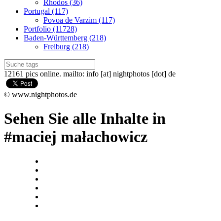
Rhodos (36)
Portugal (117)
Povoa de Varzim (117)
Portfolio (11728)
Baden-Württemberg (218)
Freiburg (218)
12161 pics online. mailto: info [at] nightphotos [dot] de
© www.nightphotos.de
Sehen Sie alle Inhalte in
#maciej małachowicz