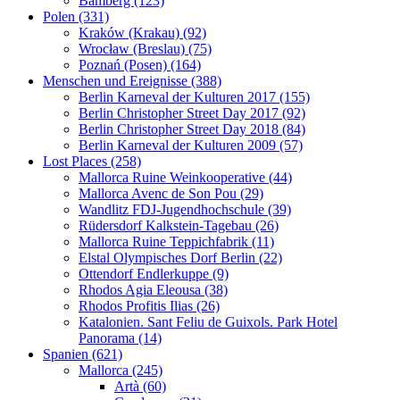
Bamberg (123)
Polen (331)
Kraków (Krakau) (92)
Wrocław (Breslau) (75)
Poznań (Posen) (164)
Menschen und Ereignisse (388)
Berlin Karneval der Kulturen 2017 (155)
Berlin Christopher Street Day 2017 (92)
Berlin Christopher Street Day 2018 (84)
Berlin Karneval der Kulturen 2009 (57)
Lost Places (258)
Mallorca Ruine Weinkooperative (44)
Mallorca Avenc de Son Pou (29)
Wandlitz FDJ-Jugendhochschule (39)
Rüdersdorf Kalkstein-Tagebau (26)
Mallorca Ruine Teppichfabrik (11)
Elstal Olympisches Dorf Berlin (22)
Ottendorf Endlerkuppe (9)
Rhodos Agia Eleousa (38)
Rhodos Profitis Ilias (26)
Katalonien. Sant Feliu de Guixols. Park Hotel
Panorama (14)
Spanien (621)
Mallorca (245)
Artà (60)