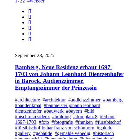
1722
#weisser
September 28, 2025
Bamberg. Neue Residenz erbaut 1697-
1703 von Johann Leonhard Dientzenhofer
in Barock. Audienzzimmer.
Empfangszimmer der Prinzessin
#architecture
#architektur
#audienzzimmer
#bamberg
#baudenkmal
#baumeister johann leonhard
dientzenhofer
#bauwerk
#bayern
#bild
#bischofsresidenz
#building
#domplatz 8
#erbaut
1697-1703
#foto
#fotografie
#franken
#fürstbischof
#fürstbischof lothar franz von schönborn
#galerie
#gallery
#gebäude
#gemälde venedig
#historisch
#innenansicht
#innenaufnahme
#johann leonhard