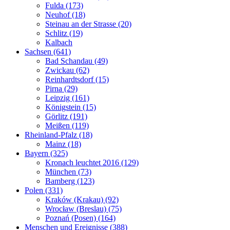
Fulda (173)
Neuhof (18)
Steinau an der Strasse (20)
Schlitz (19)
Kalbach
Sachsen (641)
Bad Schandau (49)
Zwickau (62)
Reinhardtsdorf (15)
Pirna (29)
Leipzig (161)
Königstein (15)
Görlitz (191)
Meißen (119)
Rheinland-Pfalz (18)
Mainz (18)
Bayern (325)
Kronach leuchtet 2016 (129)
München (73)
Bamberg (123)
Polen (331)
Kraków (Krakau) (92)
Wrocław (Breslau) (75)
Poznań (Posen) (164)
Menschen und Ereignisse (388)