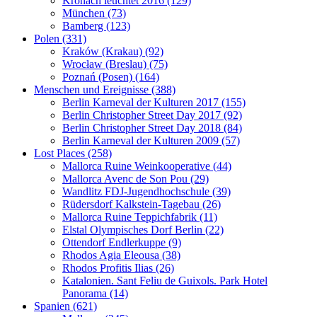
Kronach leuchtet 2016 (129)
München (73)
Bamberg (123)
Polen (331)
Kraków (Krakau) (92)
Wrocław (Breslau) (75)
Poznań (Posen) (164)
Menschen und Ereignisse (388)
Berlin Karneval der Kulturen 2017 (155)
Berlin Christopher Street Day 2017 (92)
Berlin Christopher Street Day 2018 (84)
Berlin Karneval der Kulturen 2009 (57)
Lost Places (258)
Mallorca Ruine Weinkooperative (44)
Mallorca Avenc de Son Pou (29)
Wandlitz FDJ-Jugendhochschule (39)
Rüdersdorf Kalkstein-Tagebau (26)
Mallorca Ruine Teppichfabrik (11)
Elstal Olympisches Dorf Berlin (22)
Ottendorf Endlerkuppe (9)
Rhodos Agia Eleousa (38)
Rhodos Profitis Ilias (26)
Katalonien. Sant Feliu de Guixols. Park Hotel
Panorama (14)
Spanien (621)