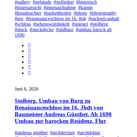
#gallery
#gebäude
#gefördert
#historisch
#innenansicht
#innenaufnahme
#kamin
#kronleuchter
#parkettboden
#photo
#photography
#poi
#renaissanceschloss im 16. jhdt
#sachsen-anhalt
#schloss
#sehenswürdigkeit
#spiegel
#stolberg
#stuck
#stuckdecke
#südharz
#umbau barock ab
1690
Juni 6, 2026
Stolberg. Umbau von Burg zu
Renaissanceschloss im 16. Jhdt von
Baumeister Andreas Günther. Ab 1690
Umbau zur barocken Residenz. Flur
#andreas günther
#architecture
#architektur