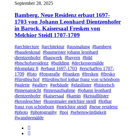
September 28, 2025
Bamberg. Neue Residenz erbaut 1697-
1703 von Johann Leonhard Dientzenhofer
in Barock. Kaisersaal Fresken von
Melchior Steidl 1707-1709
#architecture
#architektur
#ausmalung
#bamberg
#baudenkmal
#baumeister johann leonhard
dientzenhofer
#bauwerk
#bayern
#bild
#bischofsresidenz
#building
#deckengemälde
#domplatz 8
#erbaut 1697-1703
#erschaffen 1707-
1709
#foto
#fotografie
#franken
#fresken
#fresko
#fürstbischof
#fürstbischof lothar franz von schönborn
#galerie
#gallery
#gebäude
#glaslüster
#historisch
#innenansicht
#innenaufnahme
#johann leonhard
dientzenhofer
#kaisersaal
#kamin
#kristalllüster
#kronleuchter
#kunstmaler melchior steidl
#lothar
franz von schönborn
#melchior steidl
#neue residenz
#photo
#photography
#poi
#sehenswürdigkeit
#wandgemälde