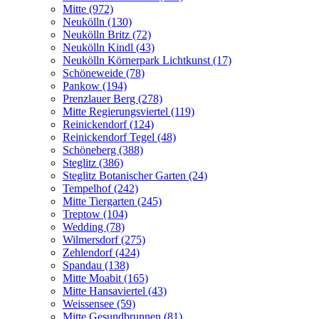
Mitte (972)
Neukölln (130)
Neukölln Britz (72)
Neukölln Kindl (43)
Neukölln Körnerpark Lichtkunst (17)
Schöneweide (78)
Pankow (194)
Prenzlauer Berg (278)
Mitte Regierungsviertel (119)
Reinickendorf (124)
Reinickendorf Tegel (48)
Schöneberg (388)
Steglitz (386)
Steglitz Botanischer Garten (24)
Tempelhof (242)
Mitte Tiergarten (245)
Treptow (104)
Wedding (78)
Wilmersdorf (275)
Zehlendorf (424)
Spandau (138)
Mitte Moabit (165)
Mitte Hansaviertel (43)
Weissensee (59)
Mitte Gesundbrunnen (81)