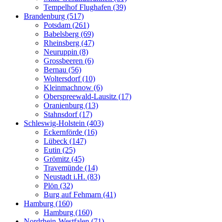
Tempelhof Flughafen (39)
Brandenburg (517)
Potsdam (261)
Babelsberg (69)
Rheinsberg (47)
Neuruppin (8)
Grossbeeren (6)
Bernau (56)
Woltersdorf (10)
Kleinmachnow (6)
Oberspreewald-Lausitz (17)
Oranienburg (13)
Stahnsdorf (17)
Schleswig-Holstein (403)
Eckernförde (16)
Lübeck (147)
Eutin (25)
Grömitz (45)
Travemünde (14)
Neustadt i.H. (83)
Plön (32)
Burg auf Fehmarn (41)
Hamburg (160)
Hamburg (160)
Nordrhein-Westfalen (71)