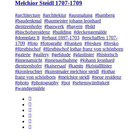
Melchior Steidl 1707-1709
#architecture
#architektur
#ausmalung
#bamberg
#baudenkmal
#baumeister johann leonhard
dientzenhofer
#bauwerk
#bayern
#bild
#bischofsresidenz
#building
#deckengemälde
#domplatz 8
#erbaut 1697-1703
#erschaffen 1707-
1709
#foto
#fotografie
#franken
#fresken
#fresko
#fürstbischof
#fürstbischof lothar franz von schönborn
#galerie
#gallery
#gebäude
#glaslüster
#historisch
#innenansicht
#innenaufnahme
#johann leonhard
dientzenhofer
#kaisersaal
#kamin
#kristalllüster
#kronleuchter
#kunstmaler melchior steidl
#lothar
franz von schönborn
#melchior steidl
#neue residenz
#photo
#photography
#poi
#sehenswürdigkeit
#wandgemälde