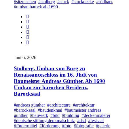
#sitznischen
#stolberg
#stuck
#stuckdecke
#südharz
#umbau barock ab 1690
Juni 6, 2026
Stolberg. Umbau von Burg zu
Renaissanceschloss im 16. Jhdt von
Baumeister Andreas Günther. Ab 1690
Umbau zur barocken Residenz.
Barocksaal
#andreas günther
#architecture
#architektur
#barocksaal
#baudenkmal
#baumeister andreas
günther
#bauwerk
#bild
#building
#deckenmalerei
#deutsche stiftung denkmalschutz
#dsd
#festsaal
#fördermittel
#förderung
#foto
#fotografie
#galerie