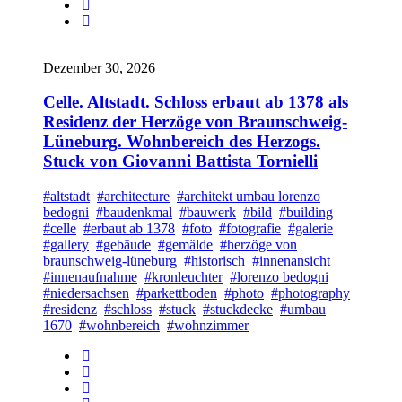
Dezember 30, 2026
Celle. Altstadt. Schloss erbaut ab 1378 als
Residenz der Herzöge von Braunschweig-
Lüneburg. Wohnbereich des Herzogs.
Stuck von Giovanni Battista Tornielli
#altstadt
#architecture
#architekt umbau lorenzo
bedogni
#baudenkmal
#bauwerk
#bild
#building
#celle
#erbaut ab 1378
#foto
#fotografie
#galerie
#gallery
#gebäude
#gemälde
#herzöge von
braunschweig-lüneburg
#historisch
#innenansicht
#innenaufnahme
#kronleuchter
#lorenzo bedogni
#niedersachsen
#parkettboden
#photo
#photography
#residenz
#schloss
#stuck
#stuckdecke
#umbau
1670
#wohnbereich
#wohnzimmer