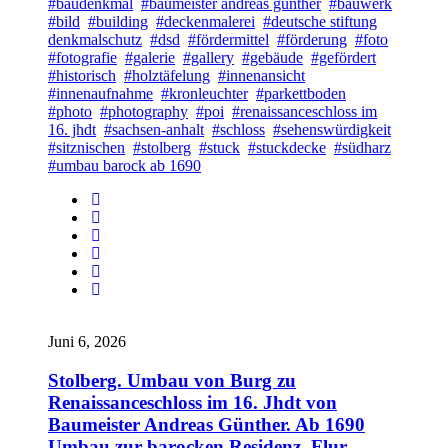
#baudenkmal
#baumeister andreas günther
#bauwerk
#bild
#building
#deckenmalerei
#deutsche stiftung
denkmalschutz
#dsd
#fördermittel
#förderung
#foto
#fotografie
#galerie
#gallery
#gebäude
#gefördert
#historisch
#holztäfelung
#innenansicht
#innenaufnahme
#kronleuchter
#parkettboden
#photo
#photography
#poi
#renaissanceschloss im
16. jhdt
#sachsen-anhalt
#schloss
#sehenswürdigkeit
#sitznischen
#stolberg
#stuck
#stuckdecke
#südharz
#umbau barock ab 1690
Juni 6, 2026
Stolberg. Umbau von Burg zu
Renaissanceschloss im 16. Jhdt von
Baumeister Andreas Günther. Ab 1690
Umbau zur barocken Residenz. Flur