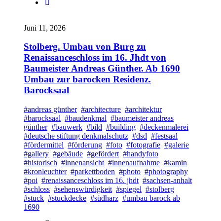
Juni 11, 2026
Stolberg. Umbau von Burg zu
Renaissanceschloss im 16. Jhdt von
Baumeister Andreas Günther. Ab 1690
Umbau zur barocken Residenz.
Barocksaal
#andreas günther
#architecture
#architektur
#barocksaal
#baudenkmal
#baumeister andreas
günther
#bauwerk
#bild
#building
#deckenmalerei
#deutsche stiftung denkmalschutz
#dsd
#festsaal
#fördermittel
#förderung
#foto
#fotografie
#galerie
#gallery
#gebäude
#gefördert
#handyfoto
#historisch
#innenansicht
#innenaufnahme
#kamin
#kronleuchter
#parkettboden
#photo
#photography
#poi
#renaissanceschloss im 16. jhdt
#sachsen-anhalt
#schloss
#sehenswürdigkeit
#spiegel
#stolberg
#stuck
#stuckdecke
#südharz
#umbau barock ab
1690