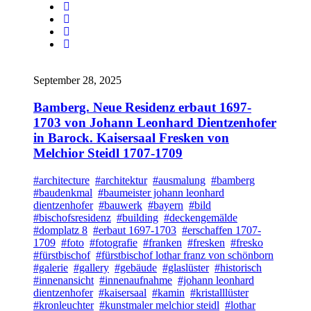
September 28, 2025
Bamberg. Neue Residenz erbaut 1697-
1703 von Johann Leonhard Dientzenhofer
in Barock. Kaisersaal Fresken von
Melchior Steidl 1707-1709
#architecture
#architektur
#ausmalung
#bamberg
#baudenkmal
#baumeister johann leonhard
dientzenhofer
#bauwerk
#bayern
#bild
#bischofsresidenz
#building
#deckengemälde
#domplatz 8
#erbaut 1697-1703
#erschaffen 1707-
1709
#foto
#fotografie
#franken
#fresken
#fresko
#fürstbischof
#fürstbischof lothar franz von schönborn
#galerie
#gallery
#gebäude
#glaslüster
#historisch
#innenansicht
#innenaufnahme
#johann leonhard
dientzenhofer
#kaisersaal
#kamin
#kristalllüster
#kronleuchter
#kunstmaler melchior steidl
#lothar