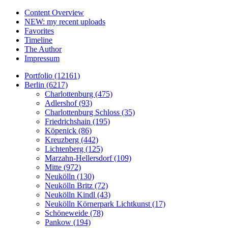
Content Overview
NEW: my recent uploads
Favorites
Timeline
The Author
Impressum
Portfolio (12161)
Berlin (6217)
Charlottenburg (475)
Adlershof (93)
Charlottenburg Schloss (35)
Friedrichshain (195)
Köpenick (86)
Kreuzberg (442)
Lichtenberg (125)
Marzahn-Hellersdorf (109)
Mitte (972)
Neukölln (130)
Neukölln Britz (72)
Neukölln Kindl (43)
Neukölln Körnerpark Lichtkunst (17)
Schöneweide (78)
Pankow (194)