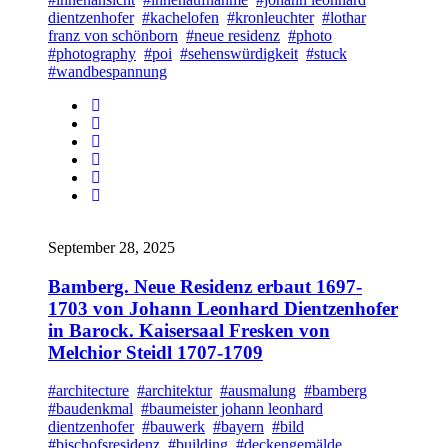
dientzenhofer
#kachelofen
#kronleuchter
#lothar
franz von schönborn
#neue residenz
#photo
#photography
#poi
#sehenswürdigkeit
#stuck
#wandbespannung
September 28, 2025
Bamberg. Neue Residenz erbaut 1697-
1703 von Johann Leonhard Dientzenhofer
in Barock. Kaisersaal Fresken von
Melchior Steidl 1707-1709
#architecture
#architektur
#ausmalung
#bamberg
#baudenkmal
#baumeister johann leonhard
dientzenhofer
#bauwerk
#bayern
#bild
#bischofsresidenz
#building
#deckengemälde