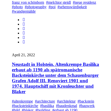
franz von schönborn
#melchior steidl
#neue residenz
#photo
#photography
#poi
#sehenswürdigkeit
#wandgemälde
April 21, 2022
Neustadt in Holstein. Altenkrempe Basilika
erbaut ab 1190 als spätromanische
Backsteinkirche unter dem Schauenburger
Grafen Adolf III. Renoviert 1901 und
1974. Hauptschiff mit Kronleuchter und
Blaker
#altenkrempe
#architecture
#architektur
#backstein
#backsteinkirche
#basilika
#baudenkmal
#bauwerk
#bild
#blaker
#building
#erbaut ab 1190