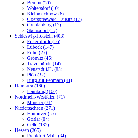
Bernau (56)
Woltersdorf (10)
Kleinmachnow (6)
Oberspreewald-Lausitz (17)
Oranienburg (13)
Stahnsdorf (17)
Schleswig-Holstein (403)
Eckernförde (16)
Lübeck (147)
Eutin (25)
Grömitz (45)
Travemünde (14)
Neustadt i.H. (83)
Plön (32)
Burg auf Fehmarn (41)
Hamburg (160)
Hamburg (160)
Nordrhein-Westfalen (71)
Münster (71)
Niedersachsen (271)
Hannover (55)
Goslar (84)
Celle (132)
Hessen (265)
Frankfurt Main (34)