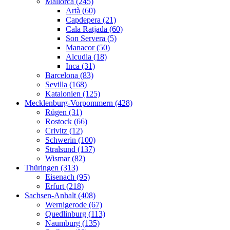
Mallorca (245)
Artà (60)
Capdepera (21)
Cala Ratjada (60)
Son Servera (5)
Manacor (50)
Alcudia (18)
Inca (31)
Barcelona (83)
Sevilla (168)
Katalonien (125)
Mecklenburg-Vorpommern (428)
Rügen (31)
Rostock (66)
Crivitz (12)
Schwerin (100)
Stralsund (137)
Wismar (82)
Thüringen (313)
Eisenach (95)
Erfurt (218)
Sachsen-Anhalt (408)
Wernigerode (67)
Quedlinburg (113)
Naumburg (135)