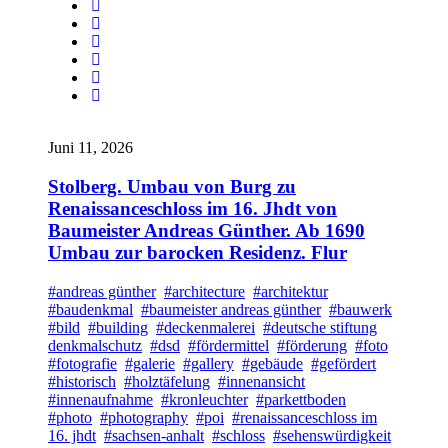
Juni 11, 2026
Stolberg. Umbau von Burg zu
Renaissanceschloss im 16. Jhdt von
Baumeister Andreas Günther. Ab 1690
Umbau zur barocken Residenz. Flur
#andreas günther
#architecture
#architektur
#baudenkmal
#baumeister andreas günther
#bauwerk
#bild
#building
#deckenmalerei
#deutsche stiftung
denkmalschutz
#dsd
#fördermittel
#förderung
#foto
#fotografie
#galerie
#gallery
#gebäude
#gefördert
#historisch
#holztäfelung
#innenansicht
#innenaufnahme
#kronleuchter
#parkettboden
#photo
#photography
#poi
#renaissanceschloss im
16. jhdt
#sachsen-anhalt
#schloss
#sehenswürdigkeit