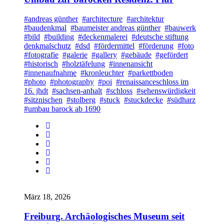
#andreas günther
#architecture
#architektur
#baudenkmal
#baumeister andreas günther
#bauwerk
#bild
#building
#deckenmalerei
#deutsche stiftung
denkmalschutz
#dsd
#fördermittel
#förderung
#foto
#fotografie
#galerie
#gallery
#gebäude
#gefördert
#historisch
#holztäfelung
#innenansicht
#innenaufnahme
#kronleuchter
#parkettboden
#photo
#photography
#poi
#renaissanceschloss im
16. jhdt
#sachsen-anhalt
#schloss
#sehenswürdigkeit
#sitznischen
#stolberg
#stuck
#stuckdecke
#südharz
#umbau barock ab 1690
März 18, 2026
Freiburg. Archäologisches Museum seit