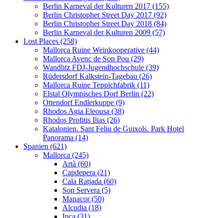
Berlin Karneval der Kulturen 2017 (155)
Berlin Christopher Street Day 2017 (92)
Berlin Christopher Street Day 2018 (84)
Berlin Karneval der Kulturen 2009 (57)
Lost Places (258)
Mallorca Ruine Weinkooperative (44)
Mallorca Avenc de Son Pou (29)
Wandlitz FDJ-Jugendhochschule (39)
Rüdersdorf Kalkstein-Tagebau (26)
Mallorca Ruine Teppichfabrik (11)
Elstal Olympisches Dorf Berlin (22)
Ottendorf Endlerkuppe (9)
Rhodos Agia Eleousa (38)
Rhodos Profitis Ilias (26)
Katalonien. Sant Feliu de Guixols. Park Hotel
Panorama (14)
Spanien (621)
Mallorca (245)
Artà (60)
Capdepera (21)
Cala Ratjada (60)
Son Servera (5)
Manacor (50)
Alcudia (18)
Inca (31)