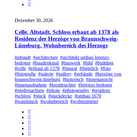
Dezember 30, 2026
Celle. Altstadt. Schloss erbaut ab 1378 als
Residenz der Herzöge von Braunschweig-
Lüneburg. Wohnbereich des Herzogs
#altstadt
#architecture
#architekt umbau lorenzo
bedogni
#baudenkmal
#bauwerk
#bild
#building
#celle
#erbaut ab 1378
#figural
#figürlich
#foto
#fotografie
#galerie
#gallery
#gebäude
#herzöge von
braunschweig-lüneburg
#historisch
#innenansicht
#innenaufnahme
#kronleuchter
#lorenzo bedogni
#niedersachsen
#photo
#photography
#residenz
#schloss
#stuck
#stuckdecke
#umbau 1670
#wandstuck
#wohnbereich
#wohnzimmer