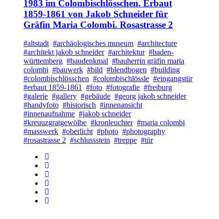
1983 im Colombischlösschen. Erbaut
1859-1861 von Jakob Schneider für
Gräfin Maria Colombi. Rosastrasse 2
#altstadt
#archäologisches museum
#architecture
#architekt jakob schneider
#architektur
#baden-
württemberg
#baudenkmal
#bauherrin gräfin maria
colombi
#bauwerk
#bild
#blendbogen
#building
#colombischlösschen
#colombischlössle
#eingangstür
#erbaut 1859-1861
#foto
#fotografie
#freiburg
#galerie
#gallery
#gebäude
#georg jakob schneider
#handyfoto
#historisch
#innenansicht
#innenaufnahme
#jakob schneider
#kreuuzgratgewölbe
#kronleuchter
#maria colombi
#masswerk
#oberlicht
#photo
#photography
#rosastrasse 2
#schlussstein
#treppe
#tür