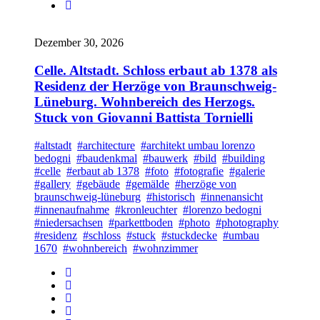
Dezember 30, 2026
Celle. Altstadt. Schloss erbaut ab 1378 als
Residenz der Herzöge von Braunschweig-
Lüneburg. Wohnbereich des Herzogs.
Stuck von Giovanni Battista Tornielli
#altstadt
#architecture
#architekt umbau lorenzo
bedogni
#baudenkmal
#bauwerk
#bild
#building
#celle
#erbaut ab 1378
#foto
#fotografie
#galerie
#gallery
#gebäude
#gemälde
#herzöge von
braunschweig-lüneburg
#historisch
#innenansicht
#innenaufnahme
#kronleuchter
#lorenzo bedogni
#niedersachsen
#parkettboden
#photo
#photography
#residenz
#schloss
#stuck
#stuckdecke
#umbau
1670
#wohnbereich
#wohnzimmer