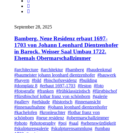
September 28, 2025
Bamberg. Neue Residenz erbaut 1697-
1703 von Johann Leonhard Dientzenhofer
in Barock. Weisser Saal Umbau 1722.
Ehemals Obermarschallzimmer
#architecture
#architektur
#bamberg
#baudenkmal
#baumeister johann leonhard dientzenhofer
#bauwerk
#bayern
#bild
#bischofsresidenz
#building
#domplatz 8
#erbaut 1697-1703
#feston
#foto
#fotografie
#franken
#frühklassizistisch
#fürstbischof
#fürstbischof lothar franz von schönborn
#galerie
#gallery
#gebäude
#historisch
#innenansicht
#innenaufnahme
#johann leonhard dientzenhofer
#kachelofen
#kronleuchter
#lothar franz von
schönborn
#neue residenz
#obermarschallzimmer
#photo
#photography
#poi
#saal
#sehenswürdigkeit
#skulpturengalerie
#skulpturensammlung
#umbau