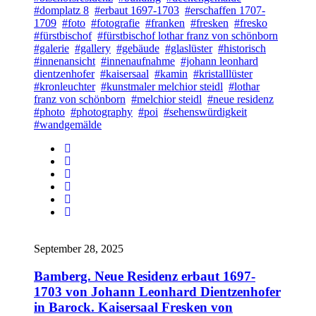
#domplatz 8
#erbaut 1697-1703
#erschaffen 1707-
1709
#foto
#fotografie
#franken
#fresken
#fresko
#fürstbischof
#fürstbischof lothar franz von schönborn
#galerie
#gallery
#gebäude
#glaslüster
#historisch
#innenansicht
#innenaufnahme
#johann leonhard
dientzenhofer
#kaisersaal
#kamin
#kristalllüster
#kronleuchter
#kunstmaler melchior steidl
#lothar
franz von schönborn
#melchior steidl
#neue residenz
#photo
#photography
#poi
#sehenswürdigkeit
#wandgemälde
September 28, 2025
Bamberg. Neue Residenz erbaut 1697-
1703 von Johann Leonhard Dientzenhofer
in Barock. Kaisersaal Fresken von