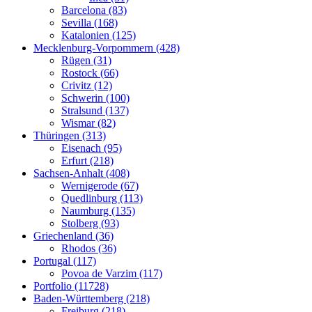
Barcelona (83)
Sevilla (168)
Katalonien (125)
Mecklenburg-Vorpommern (428)
Rügen (31)
Rostock (66)
Crivitz (12)
Schwerin (100)
Stralsund (137)
Wismar (82)
Thüringen (313)
Eisenach (95)
Erfurt (218)
Sachsen-Anhalt (408)
Wernigerode (67)
Quedlinburg (113)
Naumburg (135)
Stolberg (93)
Griechenland (36)
Rhodos (36)
Portugal (117)
Povoa de Varzim (117)
Portfolio (11728)
Baden-Württemberg (218)
Freiburg (218)