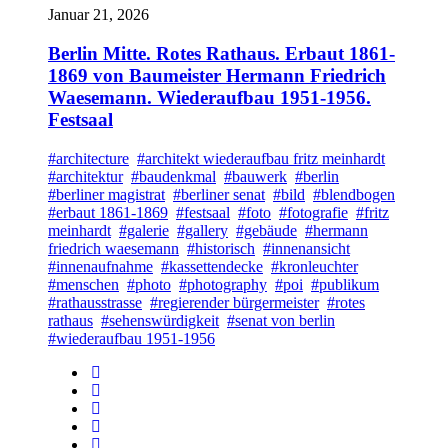
Januar 21, 2026
Berlin Mitte. Rotes Rathaus. Erbaut 1861-
1869 von Baumeister Hermann Friedrich
Waesemann. Wiederaufbau 1951-1956.
Festsaal
#architecture
#architekt wiederaufbau fritz meinhardt
#architektur
#baudenkmal
#bauwerk
#berlin
#berliner magistrat
#berliner senat
#bild
#blendbogen
#erbaut 1861-1869
#festsaal
#foto
#fotografie
#fritz
meinhardt
#galerie
#gallery
#gebäude
#hermann
friedrich waesemann
#historisch
#innenansicht
#innenaufnahme
#kassettendecke
#kronleuchter
#menschen
#photo
#photography
#poi
#publikum
#rathausstrasse
#regierender bürgermeister
#rotes
rathaus
#sehenswürdigkeit
#senat von berlin
#wiederaufbau 1951-1956