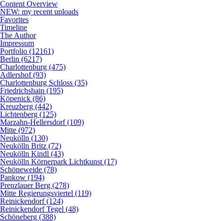
Content Overview
NEW: my recent uploads
Favorites
Timeline
The Author
Impressum
Portfolio (12161)
Berlin (6217)
Charlottenburg (475)
Adlershof (93)
Charlottenburg Schloss (35)
Friedrichshain (195)
Köpenick (86)
Kreuzberg (442)
Lichtenberg (125)
Marzahn-Hellersdorf (109)
Mitte (972)
Neukölln (130)
Neukölln Britz (72)
Neukölln Kindl (43)
Neukölln Körnerpark Lichtkunst (17)
Schöneweide (78)
Pankow (194)
Prenzlauer Berg (278)
Mitte Regierungsviertel (119)
Reinickendorf (124)
Reinickendorf Tegel (48)
Schöneberg (388)