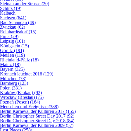
Steinau an der Strasse (20)
Schlitz (19)
Kalbach
Sachsen (641)
Bad Schandau (49)
Zwickau (62)
Reinhardtsdorf (15)
Pirna (29)
Leipzig (161)
Königstein (15)
Görlitz (191)
Meißen (119)
Rheinland-Pfalz (18)
Mainz (18)
Bayern (325)
Kronach leuchtet 2016 (129)
München (73)
Bamberg (123)
Polen (331)
Kraków (Krakau) (92)
Wrocław (Breslau) (75)
Poznań (Posen) (164)
Menschen und Ereignisse (388)
Berlin Karneval der Kulturen 2017 (155)
Berlin Christopher Street Day 2017 (92)
Berlin Christopher Street Day 2018 (84)
Berlin Karneval der Kulturen 2009 (57)
Lost Places (258)