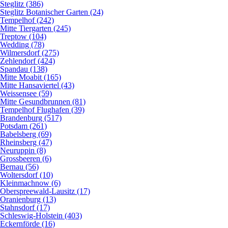
Steglitz (386)
Steglitz Botanischer Garten (24)
Tempelhof (242)
Mitte Tiergarten (245)
Treptow (104)
Wedding (78)
Wilmersdorf (275)
Zehlendorf (424)
Spandau (138)
Mitte Moabit (165)
Mitte Hansaviertel (43)
Weissensee (59)
Mitte Gesundbrunnen (81)
Tempelhof Flughafen (39)
Brandenburg (517)
Potsdam (261)
Babelsberg (69)
Rheinsberg (47)
Neuruppin (8)
Grossbeeren (6)
Bernau (56)
Woltersdorf (10)
Kleinmachnow (6)
Oberspreewald-Lausitz (17)
Oranienburg (13)
Stahnsdorf (17)
Schleswig-Holstein (403)
Eckernförde (16)