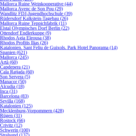
Mallorca Ruine Weinkooperative (44)
Mallorca Avenc de Son Pou (29)
Wandlitz FDJ-Jugendhochschule (39)
Rüdersdorf Kalkstein-Tagebau (26)
Mallorca Ruine Teppichfabrik (11)
Elstal Olympisches Dorf Berlin (22)
Ottendorf Endlerkuppe (9)
Rhodos Agia Eleousa (38)
Rhodos Profitis Ilias (26)
Katalonien. Sant Feliu de Guixols. Park Hotel Panorama (14)
Spanien (621)
Mallorca (245)
Artà (60)
Capdepera (21)
Cala Ratjada (60)
Son Servera (5)
Manacor (50)
Alcudia (18)
Inca (31)
Barcelona (83)
Sevilla (168)
Katalonien (125)
Mecklenburg-Vorpommern (428)
Rügen (31)
Rostock (66)
Crivitz (12)
Schwerin (100)
Stralsund (137)