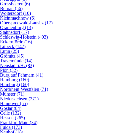
Grossbeeren (6)
Bernau (56)
Woltersdorf (10)
Kleinmachnow (6)
Oberspreewald-Lausitz (17)
Oranienburg (13)
Stahnsdorf (17)
Schleswig-Holstein (403)
Eckernförde (16)
Lübeck (147)
Eutin (25)
Grömitz (45)
Travemünde (14)
Neustadt i.H. (83)
Plön (32)
Burg auf Fehmarn (41)
Hamburg (160)
Hamburg (160)
Nordrhein-Westfalen (71)
Münster (71)
Niedersachsen (271)
Hannover (55)
Goslar (84)
Celle (132)
Hessen (265)
Frankfurt Main (34)
Fulda (173)
Neuhof (18)