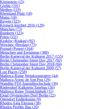
Königstein (15)
Görlitz (191)
Meißen (119)
Rheinland-Pfalz (18)
Mainz (18)
Bayern (325)
Kronach leuchtet 2016 (129)
München (73)
Bamberg (123)
Polen (331)
Kraków (Krakau) (92)
Wrocław (Breslau) (75)
Poznań (Posen) (164)
Menschen und Ereignisse (388)
Berlin Karneval der Kulturen 2017 (155)
Berlin Christopher Street Day 2017 (92)
Berlin Christopher Street Day 2018 (84)
Berlin Karneval der Kulturen 2009 (57)
Lost Places (258)
Mallorca Ruine Weinkooperative (44)
Mallorca Avenc de Son Pou (29)
Wandlitz FDJ-Jugendhochschule (39)
Rüdersdorf Kalkstein-Tagebau (26)
Mallorca Ruine Teppichfabrik (11)
Elstal Olympisches Dorf Berlin (22)
Ottendorf Endlerkuppe (9)
Rhodos Agia Eleousa (38)
Rhodos Profitis Ilias (26)