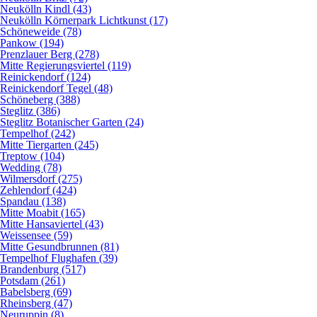
Neukölln Kindl (43)
Neukölln Körnerpark Lichtkunst (17)
Schöneweide (78)
Pankow (194)
Prenzlauer Berg (278)
Mitte Regierungsviertel (119)
Reinickendorf (124)
Reinickendorf Tegel (48)
Schöneberg (388)
Steglitz (386)
Steglitz Botanischer Garten (24)
Tempelhof (242)
Mitte Tiergarten (245)
Treptow (104)
Wedding (78)
Wilmersdorf (275)
Zehlendorf (424)
Spandau (138)
Mitte Moabit (165)
Mitte Hansaviertel (43)
Weissensee (59)
Mitte Gesundbrunnen (81)
Tempelhof Flughafen (39)
Brandenburg (517)
Potsdam (261)
Babelsberg (69)
Rheinsberg (47)
Neuruppin (8)