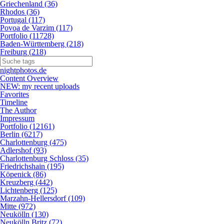
Griechenland (36)
Rhodos (36)
Portugal (117)
Povoa de Varzim (117)
Portfolio (11728)
Baden-Württemberg (218)
Freiburg (218)
nightphotos.de
Content Overview
NEW: my recent uploads
Favorites
Timeline
The Author
Impressum
Portfolio (12161)
Berlin (6217)
Charlottenburg (475)
Adlershof (93)
Charlottenburg Schloss (35)
Friedrichshain (195)
Köpenick (86)
Kreuzberg (442)
Lichtenberg (125)
Marzahn-Hellersdorf (109)
Mitte (972)
Neukölln (130)
Neukölln Britz (72)