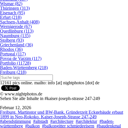
Wismar (82)
Thüringen (313)
Eisenach (95)
Erfurt (218)
Sachsen-Anhalt (408)
Wernigerode (67)
Quedlinburg (113)
Naumburg (135)
Stolberg (93)
Griechenland (36)
Rhodos (36)
Portugal (117)
Povoa de Varzim (117)
Portfolio (11728)
Baden-Württemberg (218)
Freiburg (218)
12161 pics online. mailto: info [at] nightphotos [dot] de
© www.nightphotos.de
Sehen Sie alle Inhalte in #kaiser-joseph-strasse 247-249
Februar 12, 2026
Freiburg. Martinstor und BW-Bank. Gründerzeit Eckgebäude erbaut
1899 in Neo-Rokoko. Kaiser-Joseph-Strasse 247-249
#abendstimmung
#altstadt
#architecture
#architektur
#baden-
württemberg
#balkon
#balkongitter schmiedeeisern
#baudenkmal