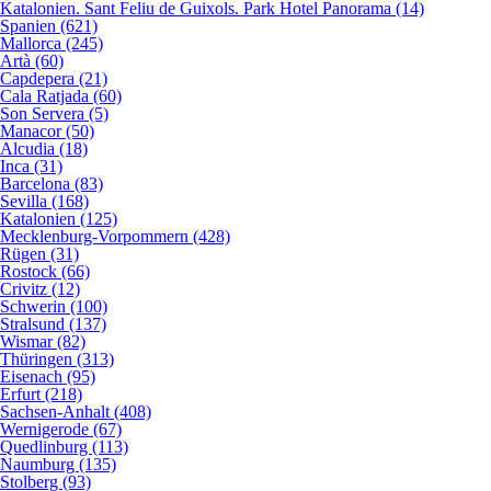
Katalonien. Sant Feliu de Guixols. Park Hotel Panorama (14)
Spanien (621)
Mallorca (245)
Artà (60)
Capdepera (21)
Cala Ratjada (60)
Son Servera (5)
Manacor (50)
Alcudia (18)
Inca (31)
Barcelona (83)
Sevilla (168)
Katalonien (125)
Mecklenburg-Vorpommern (428)
Rügen (31)
Rostock (66)
Crivitz (12)
Schwerin (100)
Stralsund (137)
Wismar (82)
Thüringen (313)
Eisenach (95)
Erfurt (218)
Sachsen-Anhalt (408)
Wernigerode (67)
Quedlinburg (113)
Naumburg (135)
Stolberg (93)