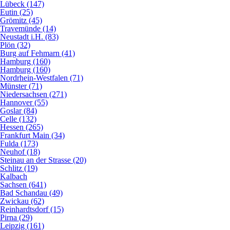
Lübeck (147)
Eutin (25)
Grömitz (45)
Travemünde (14)
Neustadt i.H. (83)
Plön (32)
Burg auf Fehmarn (41)
Hamburg (160)
Hamburg (160)
Nordrhein-Westfalen (71)
Münster (71)
Niedersachsen (271)
Hannover (55)
Goslar (84)
Celle (132)
Hessen (265)
Frankfurt Main (34)
Fulda (173)
Neuhof (18)
Steinau an der Strasse (20)
Schlitz (19)
Kalbach
Sachsen (641)
Bad Schandau (49)
Zwickau (62)
Reinhardtsdorf (15)
Pirna (29)
Leipzig (161)