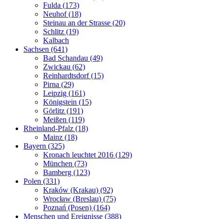
Fulda (173)
Neuhof (18)
Steinau an der Strasse (20)
Schlitz (19)
Kalbach
Sachsen (641)
Bad Schandau (49)
Zwickau (62)
Reinhardtsdorf (15)
Pirna (29)
Leipzig (161)
Königstein (15)
Görlitz (191)
Meißen (119)
Rheinland-Pfalz (18)
Mainz (18)
Bayern (325)
Kronach leuchtet 2016 (129)
München (73)
Bamberg (123)
Polen (331)
Kraków (Krakau) (92)
Wrocław (Breslau) (75)
Poznań (Posen) (164)
Menschen und Ereignisse (388)