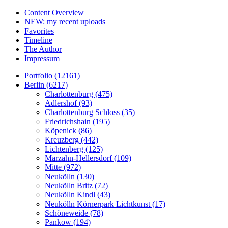
Content Overview
NEW: my recent uploads
Favorites
Timeline
The Author
Impressum
Portfolio (12161)
Berlin (6217)
Charlottenburg (475)
Adlershof (93)
Charlottenburg Schloss (35)
Friedrichshain (195)
Köpenick (86)
Kreuzberg (442)
Lichtenberg (125)
Marzahn-Hellersdorf (109)
Mitte (972)
Neukölln (130)
Neukölln Britz (72)
Neukölln Kindl (43)
Neukölln Körnerpark Lichtkunst (17)
Schöneweide (78)
Pankow (194)