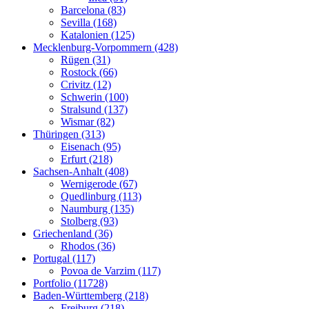
Barcelona (83)
Sevilla (168)
Katalonien (125)
Mecklenburg-Vorpommern (428)
Rügen (31)
Rostock (66)
Crivitz (12)
Schwerin (100)
Stralsund (137)
Wismar (82)
Thüringen (313)
Eisenach (95)
Erfurt (218)
Sachsen-Anhalt (408)
Wernigerode (67)
Quedlinburg (113)
Naumburg (135)
Stolberg (93)
Griechenland (36)
Rhodos (36)
Portugal (117)
Povoa de Varzim (117)
Portfolio (11728)
Baden-Württemberg (218)
Freiburg (218)