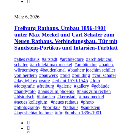
März 6, 2026
Freiburg Rathaus. Umbau 1896-1901
unter Max Meckel und Carl Schäfer zum
Neuen Rathaus. Verbindungsbau. Tür mit
Sandstein-Portikus und Intarsien-Türblatt
#altes rathaus
#altstadt
#architecture
#architekt carl
schäfer
#architekt max meckel
#architektur
#baden-
württemberg
#baudenkmal
#bauherr joachim schiller
von herdern
#bauwerk
#bild
#building
#carl schäfer
#daylight exposure
#erbaut 1539-1545
#foto
#fotografie
#freiburg
#galerie
#gallery
#gebäude
#handyfoto
#haus zum phoenix
#haus zum rechen
#historisch
#intarsien
#kernstadt
#max meckel
#neues kollegium
#neues rathaus
#photo
#photography
#portikus
#rathaus
#sandstein
#tageslichtaufnahme
#tür
#umbau 1896-1901