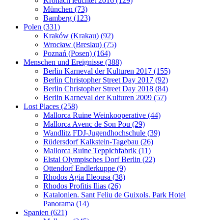
Kronach leuchtet 2016 (129)
München (73)
Bamberg (123)
Polen (331)
Kraków (Krakau) (92)
Wrocław (Breslau) (75)
Poznań (Posen) (164)
Menschen und Ereignisse (388)
Berlin Karneval der Kulturen 2017 (155)
Berlin Christopher Street Day 2017 (92)
Berlin Christopher Street Day 2018 (84)
Berlin Karneval der Kulturen 2009 (57)
Lost Places (258)
Mallorca Ruine Weinkooperative (44)
Mallorca Avenc de Son Pou (29)
Wandlitz FDJ-Jugendhochschule (39)
Rüdersdorf Kalkstein-Tagebau (26)
Mallorca Ruine Teppichfabrik (11)
Elstal Olympisches Dorf Berlin (22)
Ottendorf Endlerkuppe (9)
Rhodos Agia Eleousa (38)
Rhodos Profitis Ilias (26)
Katalonien. Sant Feliu de Guixols. Park Hotel
Panorama (14)
Spanien (621)