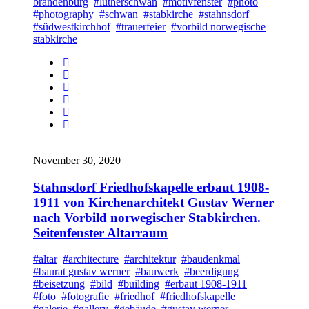
brandenburg
#lutherschwan
#motivfenster
#photo
#photography
#schwan
#stabkirche
#stahnsdorf
#südwestkirchhof
#trauerfeier
#vorbild norwegische
stabkirche
November 30, 2020
Stahnsdorf Friedhofskapelle erbaut 1908-
1911 von Kirchenarchitekt Gustav Werner
nach Vorbild norwegischer Stabkirchen.
Seitenfenster Altarraum
#altar
#architecture
#architektur
#baudenkmal
#baurat gustav werner
#bauwerk
#beerdigung
#beisetzung
#bild
#building
#erbaut 1908-1911
#foto
#fotografie
#friedhof
#friedhofskapelle
#galerie
#gallery
#gebäude
#gustav werner