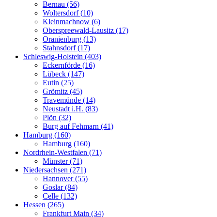
Bernau (56)
Woltersdorf (10)
Kleinmachnow (6)
Oberspreewald-Lausitz (17)
Oranienburg (13)
Stahnsdorf (17)
Schleswig-Holstein (403)
Eckernförde (16)
Lübeck (147)
Eutin (25)
Grömitz (45)
Travemünde (14)
Neustadt i.H. (83)
Plön (32)
Burg auf Fehmarn (41)
Hamburg (160)
Hamburg (160)
Nordrhein-Westfalen (71)
Münster (71)
Niedersachsen (271)
Hannover (55)
Goslar (84)
Celle (132)
Hessen (265)
Frankfurt Main (34)