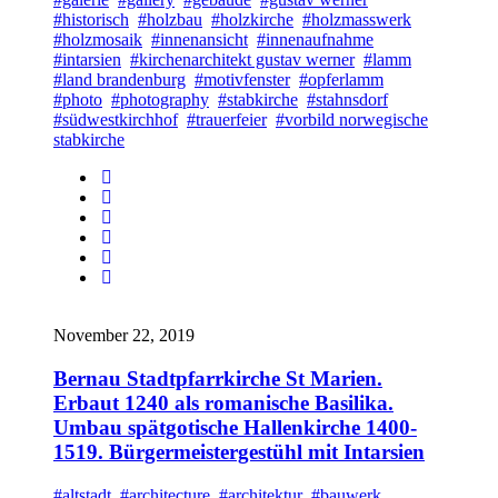
#historisch
#holzbau
#holzkirche
#holzmasswerk
#holzmosaik
#innenansicht
#innenaufnahme
#intarsien
#kirchenarchitekt gustav werner
#lamm
#land brandenburg
#motivfenster
#opferlamm
#photo
#photography
#stabkirche
#stahnsdorf
#südwestkirchhof
#trauerfeier
#vorbild norwegische
stabkirche
November 22, 2019
Bernau Stadtpfarrkirche St Marien.
Erbaut 1240 als romanische Basilika.
Umbau spätgotische Hallenkirche 1400-
1519. Bürgermeistergestühl mit Intarsien
#altstadt
#architecture
#architektur
#bauwerk