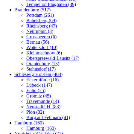
Tempelhof Flughafen (39)
Brandenburg (517)
Potsdam (261)
Babelsberg (69)
Rheinsberg (47)
Neuruppin (8)
Grossbeeren (6)
Bernau (56)
Woltersdorf (10)
Kleinmachnow (6)
Oberspreewald-Lausitz (17)
Oranienburg (13)
Stahnsdorf (17)
Schleswig-Holstein (403)
Eckernförde (16)
Lübeck (147)
Eutin (25)
Grömitz (45)
Travemünde (14)
Neustadt i.H. (83)
Plön (32)
Burg auf Fehmarn (41)
Hamburg (160)
Hamburg (160)
Nordrhein-Westfalen (71)