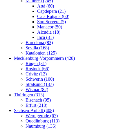
Mallorca (245)
Artà (60)
Capdepera (21)
Cala Ratjada (60)
Son Servera (5)
Manacor (50)
Alcudia (18)
Inca (31)
Barcelona (83)
Sevilla (168)
Katalonien (125)
Mecklenburg-Vorpommern (428)
Rügen (31)
Rostock (66)
Crivitz (12)
Schwerin (100)
Stralsund (137)
Wismar (82)
Thüringen (313)
Eisenach (95)
Erfurt (218)
Sachsen-Anhalt (408)
Wernigerode (67)
Quedlinburg (113)
Naumburg (135)