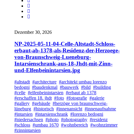
Dezember 30, 2026
NP-2025-05-11-04-Celle-Altstadt-Schloss-
erbaut-ab-1378-als-Residenz-der-Herzoege-
von-Braunschweig-Lueneburg-
Intarsienschrank-aus-18-Jhdt-mit-Zinn-
und-Elfenbeinintarsien.jpg
#altstadt
#architecture
#architekt umbau lorenzo
bedogni
#baudenkmal
#bauwerk
#bild
#building
#celle
#elfenbeinintarsien
#erbaut ab 1378
#erschaffen 18. jhdt
#foto
#fotografie
#galerie
#gallery
#gebäude
#herzöge von braunschweig-
lüneburg
#historisch
#innenansicht
#innenaufnahme
#intarsien
#intarsienschrank
#lorenzo bedogni
#niedersachsen
#photo
#photography
#residenz
#schloss
#umbau 1670
#wohnbereich
#wohnzimmer
#zinnintarsien