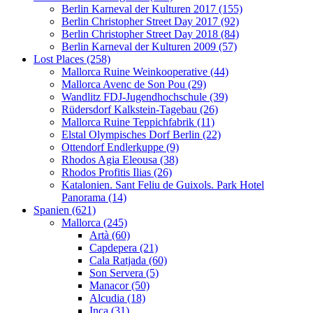
Berlin Karneval der Kulturen 2017 (155)
Berlin Christopher Street Day 2017 (92)
Berlin Christopher Street Day 2018 (84)
Berlin Karneval der Kulturen 2009 (57)
Lost Places (258)
Mallorca Ruine Weinkooperative (44)
Mallorca Avenc de Son Pou (29)
Wandlitz FDJ-Jugendhochschule (39)
Rüdersdorf Kalkstein-Tagebau (26)
Mallorca Ruine Teppichfabrik (11)
Elstal Olympisches Dorf Berlin (22)
Ottendorf Endlerkuppe (9)
Rhodos Agia Eleousa (38)
Rhodos Profitis Ilias (26)
Katalonien. Sant Feliu de Guixols. Park Hotel
Panorama (14)
Spanien (621)
Mallorca (245)
Artà (60)
Capdepera (21)
Cala Ratjada (60)
Son Servera (5)
Manacor (50)
Alcudia (18)
Inca (31)