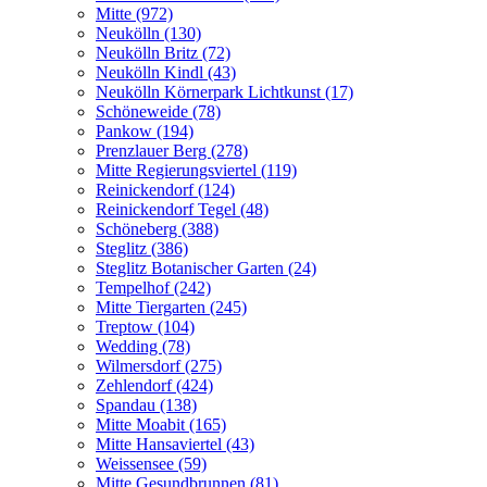
Mitte (972)
Neukölln (130)
Neukölln Britz (72)
Neukölln Kindl (43)
Neukölln Körnerpark Lichtkunst (17)
Schöneweide (78)
Pankow (194)
Prenzlauer Berg (278)
Mitte Regierungsviertel (119)
Reinickendorf (124)
Reinickendorf Tegel (48)
Schöneberg (388)
Steglitz (386)
Steglitz Botanischer Garten (24)
Tempelhof (242)
Mitte Tiergarten (245)
Treptow (104)
Wedding (78)
Wilmersdorf (275)
Zehlendorf (424)
Spandau (138)
Mitte Moabit (165)
Mitte Hansaviertel (43)
Weissensee (59)
Mitte Gesundbrunnen (81)