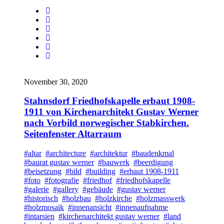
November 30, 2020
Stahnsdorf Friedhofskapelle erbaut 1908-
1911 von Kirchenarchitekt Gustav Werner
nach Vorbild norwegischer Stabkirchen.
Seitenfenster Altarraum
#altar
#architecture
#architektur
#baudenkmal
#baurat gustav werner
#bauwerk
#beerdigung
#beisetzung
#bild
#building
#erbaut 1908-1911
#foto
#fotografie
#friedhof
#friedhofskapelle
#galerie
#gallery
#gebäude
#gustav werner
#historisch
#holzbau
#holzkirche
#holzmasswerk
#holzmosaik
#innenansicht
#innenaufnahme
#intarsien
#kirchenarchitekt gustav werner
#land