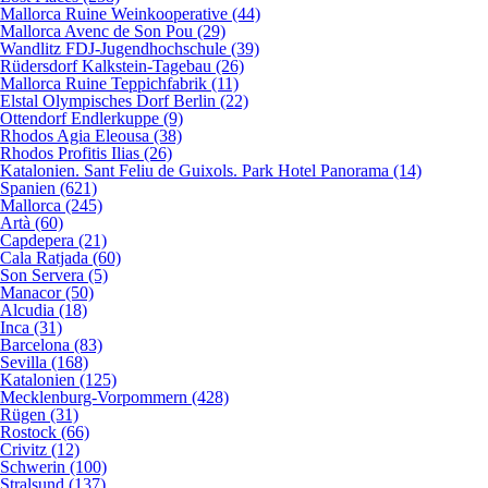
Mallorca Ruine Weinkooperative (44)
Mallorca Avenc de Son Pou (29)
Wandlitz FDJ-Jugendhochschule (39)
Rüdersdorf Kalkstein-Tagebau (26)
Mallorca Ruine Teppichfabrik (11)
Elstal Olympisches Dorf Berlin (22)
Ottendorf Endlerkuppe (9)
Rhodos Agia Eleousa (38)
Rhodos Profitis Ilias (26)
Katalonien. Sant Feliu de Guixols. Park Hotel Panorama (14)
Spanien (621)
Mallorca (245)
Artà (60)
Capdepera (21)
Cala Ratjada (60)
Son Servera (5)
Manacor (50)
Alcudia (18)
Inca (31)
Barcelona (83)
Sevilla (168)
Katalonien (125)
Mecklenburg-Vorpommern (428)
Rügen (31)
Rostock (66)
Crivitz (12)
Schwerin (100)
Stralsund (137)