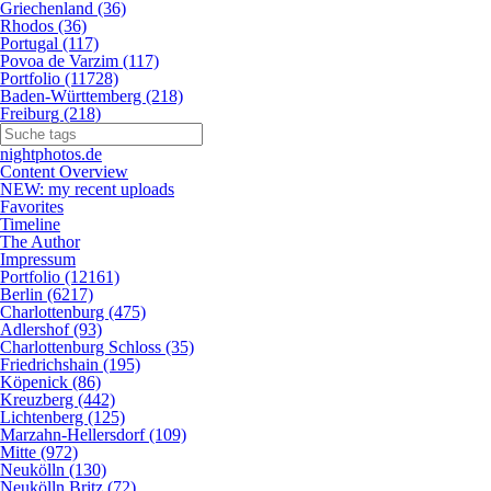
Griechenland (36)
Rhodos (36)
Portugal (117)
Povoa de Varzim (117)
Portfolio (11728)
Baden-Württemberg (218)
Freiburg (218)
nightphotos.de
Content Overview
NEW: my recent uploads
Favorites
Timeline
The Author
Impressum
Portfolio (12161)
Berlin (6217)
Charlottenburg (475)
Adlershof (93)
Charlottenburg Schloss (35)
Friedrichshain (195)
Köpenick (86)
Kreuzberg (442)
Lichtenberg (125)
Marzahn-Hellersdorf (109)
Mitte (972)
Neukölln (130)
Neukölln Britz (72)