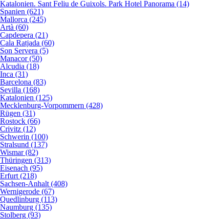
Katalonien. Sant Feliu de Guixols. Park Hotel Panorama (14)
Spanien (621)
Mallorca (245)
Artà (60)
Capdepera (21)
Cala Ratjada (60)
Son Servera (5)
Manacor (50)
Alcudia (18)
Inca (31)
Barcelona (83)
Sevilla (168)
Katalonien (125)
Mecklenburg-Vorpommern (428)
Rügen (31)
Rostock (66)
Crivitz (12)
Schwerin (100)
Stralsund (137)
Wismar (82)
Thüringen (313)
Eisenach (95)
Erfurt (218)
Sachsen-Anhalt (408)
Wernigerode (67)
Quedlinburg (113)
Naumburg (135)
Stolberg (93)