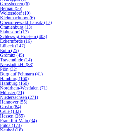
Grossbeeren (6)
Bernau (56)
Woltersdorf (10)
Kleinmachnow (6)
Oberspreewald-Lausitz (17)
Oranienburg (13)
Stahnsdorf (17)
Schleswig-Holstein (403)
Eckernförde (16)
Lübeck (147)
Eutin (25)
Grömitz (45)
Travemünde (14)
Neustadt i.H. (83)
Plön (32)
Burg auf Fehmarn (41)
Hamburg (160)
Hamburg (160)
Nordrhein-Westfalen (71)
Münster (71)
Niedersachsen (271)
Hannover (55)
Goslar (84)
Celle (132)
Hessen (265)
Frankfurt Main (34)
Fulda (173)
Neuhof (18)