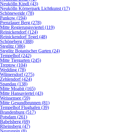
Neukölln Kindl (43)
Neukölln Körnerpark Lichtkunst (17)
Schöneweide (78)
Pankow (194)
Prenzlauer Berg (278)
Mitte Regierungsviertel (119)
Reinickendorf (124)
Reinickendorf Tegel (48)
Schöneberg (388)
Steglitz (386)
Steglitz Botanischer Garten (24)
Tempelhof (242)
Mitte Tiergarten (245)
Treptow (104)
Wedding (78)
Wilmersdorf (275)
Zehlendorf (424)
Spandau (138)
Mitte Moabit (165)
Mitte Hansaviertel (43)
Weissensee (59)
Mitte Gesundbrunnen (81)
Tempelhof Flughafen (39)
Brandenburg (517)
Potsdam (261)
Babelsberg (69)
Rheinsberg (47)
Neuruppin (8)