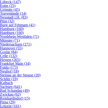
Lübeck (147)
Eutin (25)
Grömitz (45)
Travemünde (14)
Neustadt i.H. (83)
Plön (32)
Burg auf Fehmarn (41)
Hamburg (160)
Hamburg (160)
Nordrhein-Westfalen (71)
Münster (71)
Niedersachsen (271)
Hannover (55)
Goslar (84)
Celle (132)
Hessen (265)
Frankfurt Main (34)
Fulda (173)
Neuhof (18)
Steinau an der Strasse (20)
Schlitz (19)
Kalbach
Sachsen (641)
Bad Schandau (49)
Zwickau (62)
Reinhardtsdorf (15)
Pirna (29)
Leipzig (161)