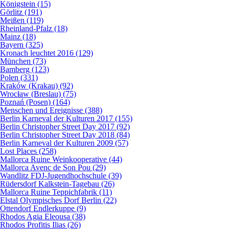
Königstein (15)
Görlitz (191)
Meißen (119)
Rheinland-Pfalz (18)
Mainz (18)
Bayern (325)
Kronach leuchtet 2016 (129)
München (73)
Bamberg (123)
Polen (331)
Kraków (Krakau) (92)
Wrocław (Breslau) (75)
Poznań (Posen) (164)
Menschen und Ereignisse (388)
Berlin Karneval der Kulturen 2017 (155)
Berlin Christopher Street Day 2017 (92)
Berlin Christopher Street Day 2018 (84)
Berlin Karneval der Kulturen 2009 (57)
Lost Places (258)
Mallorca Ruine Weinkooperative (44)
Mallorca Avenc de Son Pou (29)
Wandlitz FDJ-Jugendhochschule (39)
Rüdersdorf Kalkstein-Tagebau (26)
Mallorca Ruine Teppichfabrik (11)
Elstal Olympisches Dorf Berlin (22)
Ottendorf Endlerkuppe (9)
Rhodos Agia Eleousa (38)
Rhodos Profitis Ilias (26)