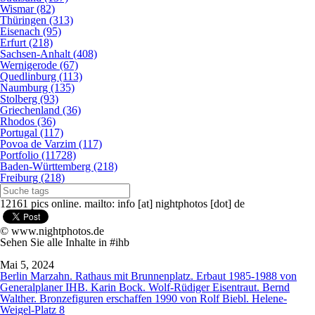
Wismar (82)
Thüringen (313)
Eisenach (95)
Erfurt (218)
Sachsen-Anhalt (408)
Wernigerode (67)
Quedlinburg (113)
Naumburg (135)
Stolberg (93)
Griechenland (36)
Rhodos (36)
Portugal (117)
Povoa de Varzim (117)
Portfolio (11728)
Baden-Württemberg (218)
Freiburg (218)
12161 pics online. mailto: info [at] nightphotos [dot] de
© www.nightphotos.de
Sehen Sie alle Inhalte in #ihb
Mai 5, 2024
Berlin Marzahn. Rathaus mit Brunnenplatz. Erbaut 1985-1988 von
Generalplaner IHB. Karin Bock. Wolf-Rüdiger Eisentraut. Bernd
Walther. Bronzefiguren erschaffen 1990 von Rolf Biebl. Helene-
Weigel-Platz 8