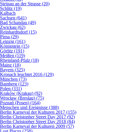
Steinau an der Strasse (20)
Schlitz (19)
Kalbach
Sachsen (641)
Bad Schandau (49)
Zwickau (62)
Reinhardtsdorf (15)
Pirna (29)
Leipzig (161)
Königstein (15)
Görlitz (191)
Meißen (119)
Rheinland-Pfalz (18)
Mainz (18)
Bayern (325)
Kronach leuchtet 2016 (129)
München (73)
Bamberg (123)
Polen (331)
Kraków (Krakau) (92)
Wrocław (Breslau) (75)
Poznań (Posen) (164)
Menschen und Ereignisse (388)
Berlin Karneval der Kulturen 2017 (155)
Berlin Christopher Street Day 2017 (92)
Berlin Christopher Street Day 2018 (84)
Berlin Karneval der Kulturen 2009 (57)
Lost Places (258)