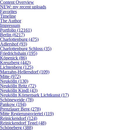
Content Overview
NEW: my recent uploads
Favorites
Timeline
The Author
Impressum
Portfolio (12161)
Berlin (6217)
Charlottenburg (475)
Adlershof (93)
Charlottenburg Schloss (35)
Friedrichshain (195)
Köpenick (86)
Kreuzberg (442)
Lichtenberg (125)
Marzahn-Hellersdorf (109)
Mitte (972)
Neukölln (130)
Neukölln Britz (72)
Neukölln Kindl (43)
Neukölln Körnerpark Lichtkunst (17)
Schöneweide (78)
Pankow (194)
Prenzlauer Berg (278)
Mitte Regierungsviertel (119)
Reinickendorf (124)
Reinickendorf Tegel (48)
Schöneberg (388)