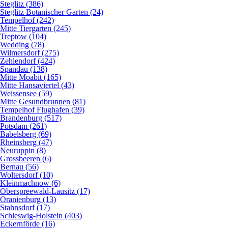
Steglitz (386)
Steglitz Botanischer Garten (24)
Tempelhof (242)
Mitte Tiergarten (245)
Treptow (104)
Wedding (78)
Wilmersdorf (275)
Zehlendorf (424)
Spandau (138)
Mitte Moabit (165)
Mitte Hansaviertel (43)
Weissensee (59)
Mitte Gesundbrunnen (81)
Tempelhof Flughafen (39)
Brandenburg (517)
Potsdam (261)
Babelsberg (69)
Rheinsberg (47)
Neuruppin (8)
Grossbeeren (6)
Bernau (56)
Woltersdorf (10)
Kleinmachnow (6)
Oberspreewald-Lausitz (17)
Oranienburg (13)
Stahnsdorf (17)
Schleswig-Holstein (403)
Eckernförde (16)