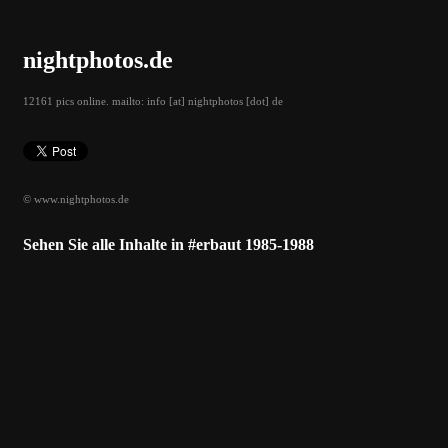
nightphotos.de
12161 pics online. mailto: info [at] nightphotos [dot] de
© www.nightphotos.de
Sehen Sie alle Inhalte in #erbaut 1985-1988