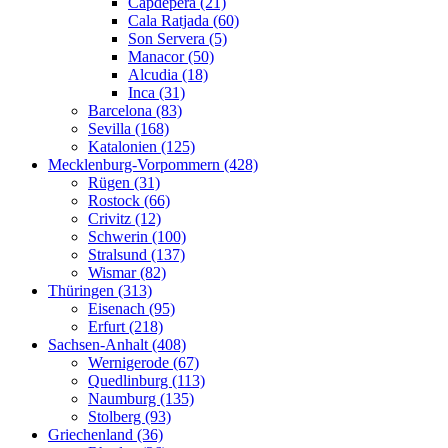
Capdepera (21)
Cala Ratjada (60)
Son Servera (5)
Manacor (50)
Alcudia (18)
Inca (31)
Barcelona (83)
Sevilla (168)
Katalonien (125)
Mecklenburg-Vorpommern (428)
Rügen (31)
Rostock (66)
Crivitz (12)
Schwerin (100)
Stralsund (137)
Wismar (82)
Thüringen (313)
Eisenach (95)
Erfurt (218)
Sachsen-Anhalt (408)
Wernigerode (67)
Quedlinburg (113)
Naumburg (135)
Stolberg (93)
Griechenland (36)