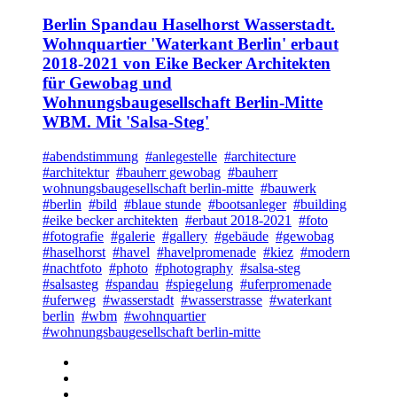
Berlin Spandau Haselhorst Wasserstadt.
Wohnquartier 'Waterkant Berlin' erbaut
2018-2021 von Eike Becker Architekten
für Gewobag und
Wohnungsbaugesellschaft Berlin-Mitte
WBM. Mit 'Salsa-Steg'
#abendstimmung
#anlegestelle
#architecture
#architektur
#bauherr gewobag
#bauherr
wohnungsbaugesellschaft berlin-mitte
#bauwerk
#berlin
#bild
#blaue stunde
#bootsanleger
#building
#eike becker architekten
#erbaut 2018-2021
#foto
#fotografie
#galerie
#gallery
#gebäude
#gewobag
#haselhorst
#havel
#havelpromenade
#kiez
#modern
#nachtfoto
#photo
#photography
#salsa-steg
#salsasteg
#spandau
#spiegelung
#uferpromenade
#uferweg
#wasserstadt
#wasserstrasse
#waterkant
berlin
#wbm
#wohnquartier
#wohnungsbaugesellschaft berlin-mitte