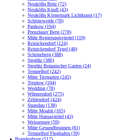
Neukölln Britz (72)
Neukölln Kindl (43)
Neukölln Körnerpark Lichtkunst (17)
Schöneweide (78)
Pankow (194)
Prenzlauer Berg (278)
Mitte Regierungsviertel (119)
Reinickendorf (124)
Reinickendorf Tegel (48)
Schöneberg (388)
Steglitz (386)
Steglitz Botanischer Garten (24)
Tempelhof (242)
Mitte Tiergarten (245)
Treptow (104)
Wedding (78)
Wilmersdorf (275)
Zehlendorf (424)
Spandau (138)
Mitte Moabit (165)
Mitte Hansaviertel (43)
Weissensee (59)
Mitte Gesundbrunnen (81)
Tempelhof Flughafen (39)
Brandenburg (517)