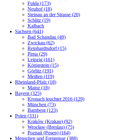
Fulda (173)
Neuhof (18)
Steinau an der Strasse (20)
Schlitz (19)
Kalbach
Sachsen (641)
Bad Schandau (49)
Zwickau (62)
Reinhardtsdorf (15)
Pirna (29)
Leipzig (161)
Königstein (15)
Görlitz (191)
Meißen (119)
Rheinland-Pfalz (18)
Mainz (18)
Bayern (325)
Kronach leuchtet 2016 (129)
München (73)
Bamberg (123)
Polen (331)
Kraków (Krakau) (92)
Wrocław (Breslau) (75)
Poznań (Posen) (164)
Menschen und Ereignisse (388)