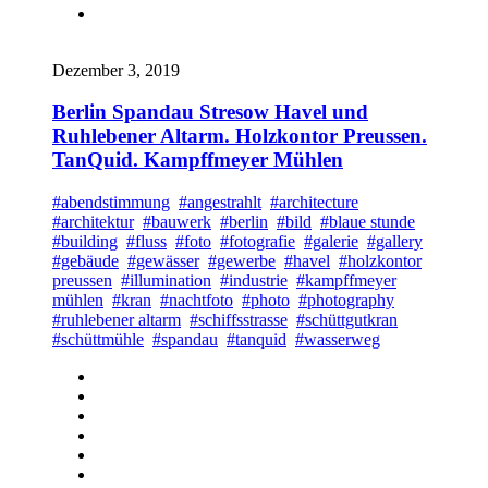
Dezember 3, 2019
Berlin Spandau Stresow Havel und
Ruhlebener Altarm. Holzkontor Preussen.
TanQuid. Kampffmeyer Mühlen
#abendstimmung
#angestrahlt
#architecture
#architektur
#bauwerk
#berlin
#bild
#blaue stunde
#building
#fluss
#foto
#fotografie
#galerie
#gallery
#gebäude
#gewässer
#gewerbe
#havel
#holzkontor
preussen
#illumination
#industrie
#kampffmeyer
mühlen
#kran
#nachtfoto
#photo
#photography
#ruhlebener altarm
#schiffsstrasse
#schüttgutkran
#schüttmühle
#spandau
#tanquid
#wasserweg