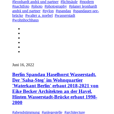
#leonhardt andrä und partner
#lichtsäule
#modern
#nachtfoto
#photo
#photography
#planer leonhardt
andrä und partner
#pylon
#spandau
#spandauer-see-
brücke
#walter a. noebel
#wasserstadt
#wohnhochhaus
Juni 16, 2022
Berlin Spandau Haselhorst Wasserstadt.
Der 'Salsa-Steg' im Wohnquartier
'Waterkant Berlin' erbaut 2018-2021 von
Eike Becker Architekten an der Havel.
Hinten Wasserstadt-Brücke erbaut 1998-
2000
#abendstimmung
#anlegestelle
#architecture