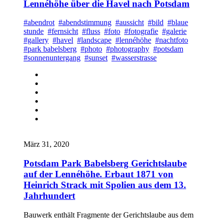
Lennéhöhe über die Havel nach Potsdam
#abendrot
#abendstimmung
#aussicht
#bild
#blaue
stunde
#fernsicht
#fluss
#foto
#fotografie
#galerie
#gallery
#havel
#landscape
#lennéhöhe
#nachtfoto
#park babelsberg
#photo
#photography
#potsdam
#sonnenuntergang
#sunset
#wasserstrasse
März 31, 2020
Potsdam Park Babelsberg Gerichtslaube
auf der Lennéhöhe. Erbaut 1871 von
Heinrich Strack mit Spolien aus dem 13.
Jahrhundert
Bauwerk enthält Fragmente der Gerichtslaube aus dem