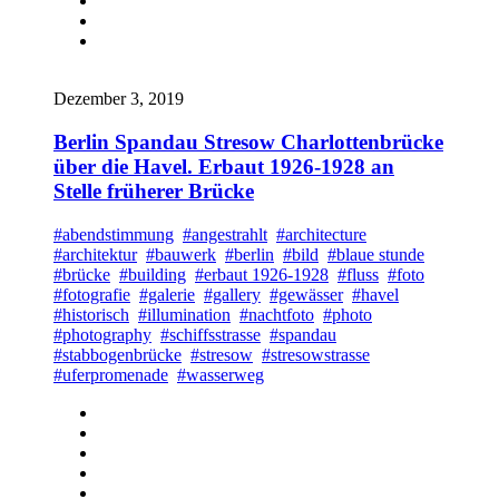
Dezember 3, 2019
Berlin Spandau Stresow Charlottenbrücke
über die Havel. Erbaut 1926-1928 an
Stelle früherer Brücke
#abendstimmung
#angestrahlt
#architecture
#architektur
#bauwerk
#berlin
#bild
#blaue stunde
#brücke
#building
#erbaut 1926-1928
#fluss
#foto
#fotografie
#galerie
#gallery
#gewässer
#havel
#historisch
#illumination
#nachtfoto
#photo
#photography
#schiffsstrasse
#spandau
#stabbogenbrücke
#stresow
#stresowstrasse
#uferpromenade
#wasserweg