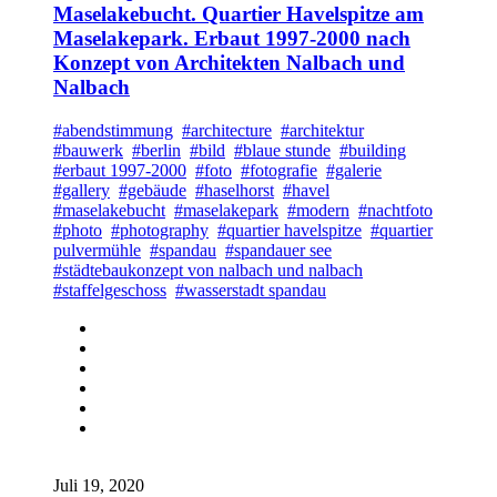
Maselakebucht. Quartier Havelspitze am
Maselakepark. Erbaut 1997-2000 nach
Konzept von Architekten Nalbach und
Nalbach
#abendstimmung
#architecture
#architektur
#bauwerk
#berlin
#bild
#blaue stunde
#building
#erbaut 1997-2000
#foto
#fotografie
#galerie
#gallery
#gebäude
#haselhorst
#havel
#maselakebucht
#maselakepark
#modern
#nachtfoto
#photo
#photography
#quartier havelspitze
#quartier
pulvermühle
#spandau
#spandauer see
#städtebaukonzept von nalbach und nalbach
#staffelgeschoss
#wasserstadt spandau
Juli 19, 2020