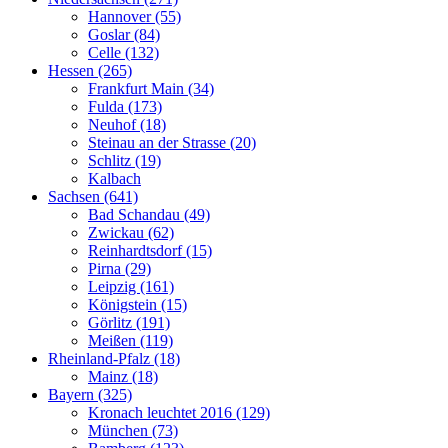
Hannover (55)
Goslar (84)
Celle (132)
Hessen (265)
Frankfurt Main (34)
Fulda (173)
Neuhof (18)
Steinau an der Strasse (20)
Schlitz (19)
Kalbach
Sachsen (641)
Bad Schandau (49)
Zwickau (62)
Reinhardtsdorf (15)
Pirna (29)
Leipzig (161)
Königstein (15)
Görlitz (191)
Meißen (119)
Rheinland-Pfalz (18)
Mainz (18)
Bayern (325)
Kronach leuchtet 2016 (129)
München (73)