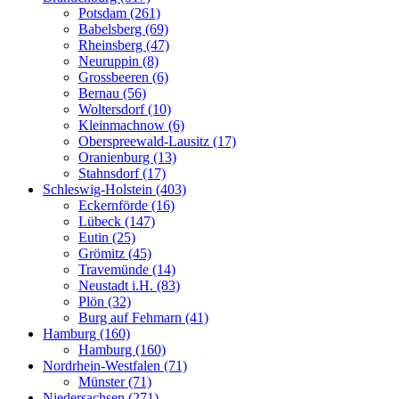
Potsdam (261)
Babelsberg (69)
Rheinsberg (47)
Neuruppin (8)
Grossbeeren (6)
Bernau (56)
Woltersdorf (10)
Kleinmachnow (6)
Oberspreewald-Lausitz (17)
Oranienburg (13)
Stahnsdorf (17)
Schleswig-Holstein (403)
Eckernförde (16)
Lübeck (147)
Eutin (25)
Grömitz (45)
Travemünde (14)
Neustadt i.H. (83)
Plön (32)
Burg auf Fehmarn (41)
Hamburg (160)
Hamburg (160)
Nordrhein-Westfalen (71)
Münster (71)
Niedersachsen (271)