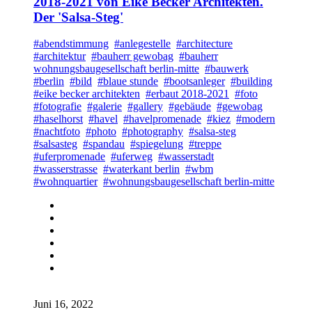
2018-2021 von Eike Becker Architekten.
Der 'Salsa-Steg'
#abendstimmung
#anlegestelle
#architecture
#architektur
#bauherr gewobag
#bauherr
wohnungsbaugesellschaft berlin-mitte
#bauwerk
#berlin
#bild
#blaue stunde
#bootsanleger
#building
#eike becker architekten
#erbaut 2018-2021
#foto
#fotografie
#galerie
#gallery
#gebäude
#gewobag
#haselhorst
#havel
#havelpromenade
#kiez
#modern
#nachtfoto
#photo
#photography
#salsa-steg
#salsasteg
#spandau
#spiegelung
#treppe
#uferpromenade
#uferweg
#wasserstadt
#wasserstrasse
#waterkant berlin
#wbm
#wohnquartier
#wohnungsbaugesellschaft berlin-mitte
Juni 16, 2022