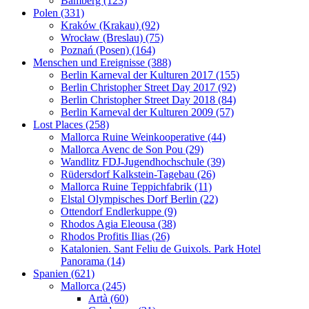
Bamberg (123)
Polen (331)
Kraków (Krakau) (92)
Wrocław (Breslau) (75)
Poznań (Posen) (164)
Menschen und Ereignisse (388)
Berlin Karneval der Kulturen 2017 (155)
Berlin Christopher Street Day 2017 (92)
Berlin Christopher Street Day 2018 (84)
Berlin Karneval der Kulturen 2009 (57)
Lost Places (258)
Mallorca Ruine Weinkooperative (44)
Mallorca Avenc de Son Pou (29)
Wandlitz FDJ-Jugendhochschule (39)
Rüdersdorf Kalkstein-Tagebau (26)
Mallorca Ruine Teppichfabrik (11)
Elstal Olympisches Dorf Berlin (22)
Ottendorf Endlerkuppe (9)
Rhodos Agia Eleousa (38)
Rhodos Profitis Ilias (26)
Katalonien. Sant Feliu de Guixols. Park Hotel
Panorama (14)
Spanien (621)
Mallorca (245)
Artà (60)