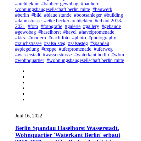
#architektur
#bauherr gewobag
#bauherr
wohnungsbaugesellschaft berlin-mitte
#bauwerk
#berlin
#bild
#blaue stunde
#bootsanleger
#building
#daumstrasse
#eike becker architekten
#erbaut 2018-
2021
#foto
#fotografie
#galerie
#gallery
#gebäude
#gewobag
#haselhorst
#havel
#havelpromenade
#kiez
#modern
#nachtfoto
#photo
#photography
#rauchstrasse
#salsa-steg
#salsasteg
#spandau
#spiegelung
#treppe
#uferpromenade
#uferweg
#wasserstadt
#wasserstrasse
#waterkant berlin
#wbm
#wohnquartier
#wohnungsbaugesellschaft berlin-mitte
Juni 16, 2022
Berlin Spandau Haselhorst Wasserstadt.
Wohnquartier 'Waterkant Berlin' erbaut