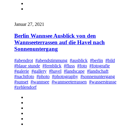
Januar 27, 2021
Berlin Wannsee Ausblick von den
Wannseeterrassen auf die Havel nach
Sonnenuntergang
#abendrot
#abendstimmung
#ausblick
#berlin
#bild
#blaue stunde
#fernblick
#fluss
#foto
#fotografie
#galerie
#gallery
#havel
#landscape
#landschaft
#nachtfoto
#photo
#photography
#sonnenuntergang
#sunset
#wannsee
#wannseeterrassen
#wasserstrasse
#zehlendorf