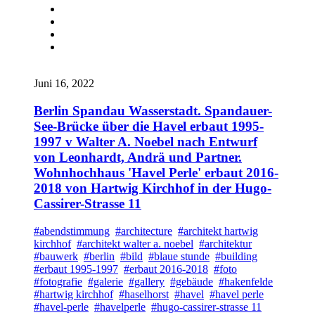
Juni 16, 2022
Berlin Spandau Wasserstadt. Spandauer-
See-Brücke über die Havel erbaut 1995-
1997 v Walter A. Noebel nach Entwurf
von Leonhardt, Andrä und Partner.
Wohnhochhaus 'Havel Perle' erbaut 2016-
2018 von Hartwig Kirchhof in der Hugo-
Cassirer-Strasse 11
#abendstimmung
#architecture
#architekt hartwig
kirchhof
#architekt walter a. noebel
#architektur
#bauwerk
#berlin
#bild
#blaue stunde
#building
#erbaut 1995-1997
#erbaut 2016-2018
#foto
#fotografie
#galerie
#gallery
#gebäude
#hakenfelde
#hartwig kirchhof
#haselhorst
#havel
#havel perle
#havel-perle
#havelperle
#hugo-cassirer-strasse 11