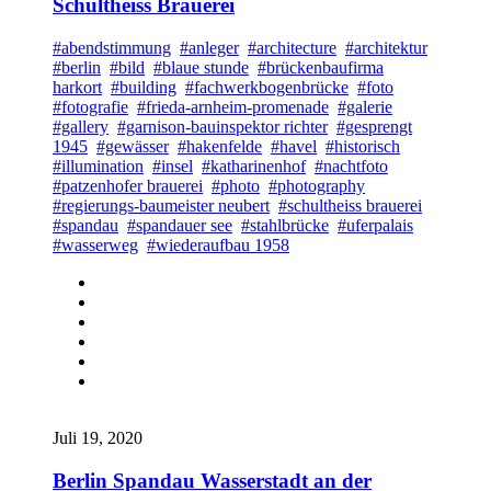
Schultheiss Brauerei
#abendstimmung
#anleger
#architecture
#architektur
#berlin
#bild
#blaue stunde
#brückenbaufirma
harkort
#building
#fachwerkbogenbrücke
#foto
#fotografie
#frieda-arnheim-promenade
#galerie
#gallery
#garnison-bauinspektor richter
#gesprengt
1945
#gewässer
#hakenfelde
#havel
#historisch
#illumination
#insel
#katharinenhof
#nachtfoto
#patzenhofer brauerei
#photo
#photography
#regierungs-baumeister neubert
#schultheiss brauerei
#spandau
#spandauer see
#stahlbrücke
#uferpalais
#wasserweg
#wiederaufbau 1958
Juli 19, 2020
Berlin Spandau Wasserstadt an der