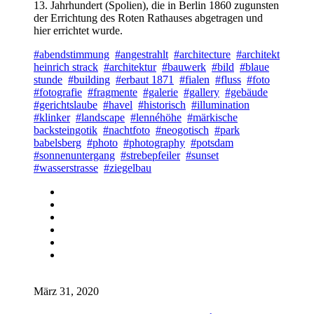
13. Jahrhundert (Spolien), die in Berlin 1860 zugunsten
der Errichtung des Roten Rathauses abgetragen und
hier errichtet wurde.
#abendstimmung
#angestrahlt
#architecture
#architekt
heinrich strack
#architektur
#bauwerk
#bild
#blaue
stunde
#building
#erbaut 1871
#fialen
#fluss
#foto
#fotografie
#fragmente
#galerie
#gallery
#gebäude
#gerichtslaube
#havel
#historisch
#illumination
#klinker
#landscape
#lennéhöhe
#märkische
backsteingotik
#nachtfoto
#neogotisch
#park
babelsberg
#photo
#photography
#potsdam
#sonnenuntergang
#strebepfeiler
#sunset
#wasserstrasse
#ziegelbau
März 31, 2020