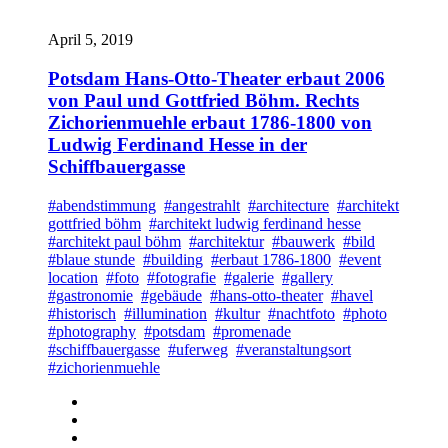
April 5, 2019
Potsdam Hans-Otto-Theater erbaut 2006
von Paul und Gottfried Böhm. Rechts
Zichorienmuehle erbaut 1786-1800 von
Ludwig Ferdinand Hesse in der
Schiffbauergasse
#abendstimmung
#angestrahlt
#architecture
#architekt
gottfried böhm
#architekt ludwig ferdinand hesse
#architekt paul böhm
#architektur
#bauwerk
#bild
#blaue stunde
#building
#erbaut 1786-1800
#event
location
#foto
#fotografie
#galerie
#gallery
#gastronomie
#gebäude
#hans-otto-theater
#havel
#historisch
#illumination
#kultur
#nachtfoto
#photo
#photography
#potsdam
#promenade
#schiffbauergasse
#uferweg
#veranstaltungsort
#zichorienmuehle