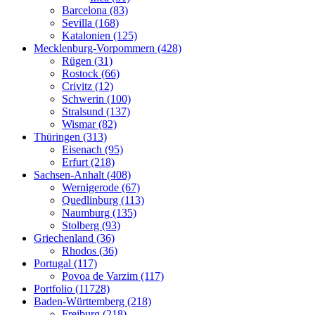
Barcelona (83)
Sevilla (168)
Katalonien (125)
Mecklenburg-Vorpommern (428)
Rügen (31)
Rostock (66)
Crivitz (12)
Schwerin (100)
Stralsund (137)
Wismar (82)
Thüringen (313)
Eisenach (95)
Erfurt (218)
Sachsen-Anhalt (408)
Wernigerode (67)
Quedlinburg (113)
Naumburg (135)
Stolberg (93)
Griechenland (36)
Rhodos (36)
Portugal (117)
Povoa de Varzim (117)
Portfolio (11728)
Baden-Württemberg (218)
Freiburg (218)