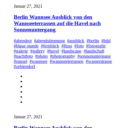
Januar 27, 2021
Berlin Wannsee Ausblick von den
Wannseeterrassen auf die Havel nach
Sonnenuntergang
#abendrot
#abendstimmung
#ausblick
#berlin
#bild
#blaue stunde
#fernblick
#fluss
#foto
#fotografie
#galerie
#gallery
#havel
#landscape
#landschaft
#nachtfoto
#photo
#photography
#sonnenuntergang
#sunset
#wannsee
#wannseeterrassen
#wasserstrasse
#zehlendorf
Januar 27, 2021
Berlin Wannsee Ausblick von den