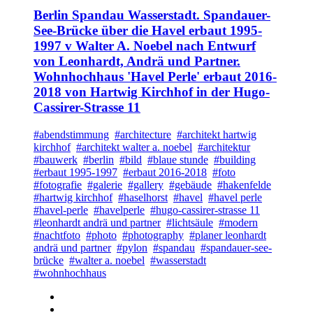
Berlin Spandau Wasserstadt. Spandauer-
See-Brücke über die Havel erbaut 1995-
1997 v Walter A. Noebel nach Entwurf
von Leonhardt, Andrä und Partner.
Wohnhochhaus 'Havel Perle' erbaut 2016-
2018 von Hartwig Kirchhof in der Hugo-
Cassirer-Strasse 11
#abendstimmung
#architecture
#architekt hartwig
kirchhof
#architekt walter a. noebel
#architektur
#bauwerk
#berlin
#bild
#blaue stunde
#building
#erbaut 1995-1997
#erbaut 2016-2018
#foto
#fotografie
#galerie
#gallery
#gebäude
#hakenfelde
#hartwig kirchhof
#haselhorst
#havel
#havel perle
#havel-perle
#havelperle
#hugo-cassirer-strasse 11
#leonhardt andrä und partner
#lichtsäule
#modern
#nachtfoto
#photo
#photography
#planer leonhardt
andrä und partner
#pylon
#spandau
#spandauer-see-
brücke
#walter a. noebel
#wasserstadt
#wohnhochhaus