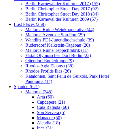
Berlin Karneval der Kulturen 2017 (155)
Berlin Christopher Street Day 2017 (92)
Berlin Christopher Street Day 2018 (84)
Berlin Karneval der Kulturen 2009 (57)
Lost Places (258)
Mallorca Ruine Weinkooperative (44)
Mallorca Avenc de Son Pou (29)
Wandlitz FDJ-Jugendhochschule (39)
Rüdersdorf Kalkstein-Tagebau (26)
Mallorca Ruine Teppichfabrik (11)
Elstal Olympisches Dorf Berlin (22)
Ottendorf Endlerkuppe (9)
Rhodos Agia Eleousa (38)
Rhodos Profitis Ilias (26)
Katalonien. Sant Feliu de Guixols. Park Hotel
Panorama (14)
Spanien (621)
Mallorca (245)
Artà (60)
Capdepera (21)
Cala Ratjada (60)
Son Servera (5)
Manacor (50)
Alcudia (18)
Inca (31)