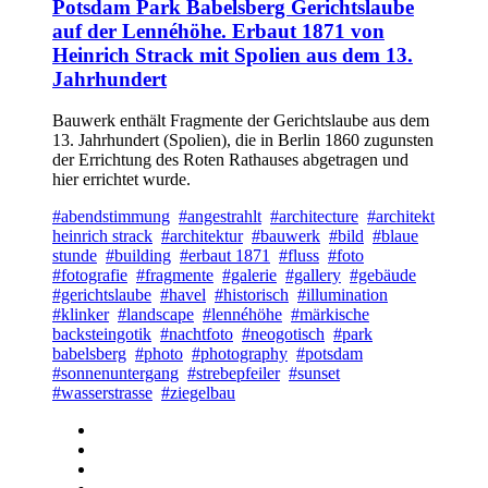
Potsdam Park Babelsberg Gerichtslaube
auf der Lennéhöhe. Erbaut 1871 von
Heinrich Strack mit Spolien aus dem 13.
Jahrhundert
Bauwerk enthält Fragmente der Gerichtslaube aus dem
13. Jahrhundert (Spolien), die in Berlin 1860 zugunsten
der Errichtung des Roten Rathauses abgetragen und
hier errichtet wurde.
#abendstimmung
#angestrahlt
#architecture
#architekt
heinrich strack
#architektur
#bauwerk
#bild
#blaue
stunde
#building
#erbaut 1871
#fluss
#foto
#fotografie
#fragmente
#galerie
#gallery
#gebäude
#gerichtslaube
#havel
#historisch
#illumination
#klinker
#landscape
#lennéhöhe
#märkische
backsteingotik
#nachtfoto
#neogotisch
#park
babelsberg
#photo
#photography
#potsdam
#sonnenuntergang
#strebepfeiler
#sunset
#wasserstrasse
#ziegelbau