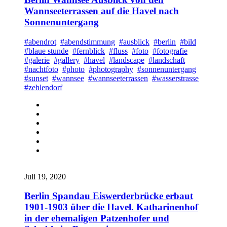
Wannseeterrassen auf die Havel nach
Sonnenuntergang
#abendrot
#abendstimmung
#ausblick
#berlin
#bild
#blaue stunde
#fernblick
#fluss
#foto
#fotografie
#galerie
#gallery
#havel
#landscape
#landschaft
#nachtfoto
#photo
#photography
#sonnenuntergang
#sunset
#wannsee
#wannseeterrassen
#wasserstrasse
#zehlendorf
Juli 19, 2020
Berlin Spandau Eiswerderbrücke erbaut
1901-1903 über die Havel. Katharinenhof
in der ehemaligen Patzenhofer und