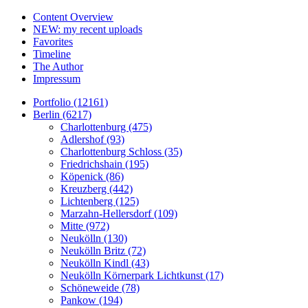
Content Overview
NEW: my recent uploads
Favorites
Timeline
The Author
Impressum
Portfolio (12161)
Berlin (6217)
Charlottenburg (475)
Adlershof (93)
Charlottenburg Schloss (35)
Friedrichshain (195)
Köpenick (86)
Kreuzberg (442)
Lichtenberg (125)
Marzahn-Hellersdorf (109)
Mitte (972)
Neukölln (130)
Neukölln Britz (72)
Neukölln Kindl (43)
Neukölln Körnerpark Lichtkunst (17)
Schöneweide (78)
Pankow (194)