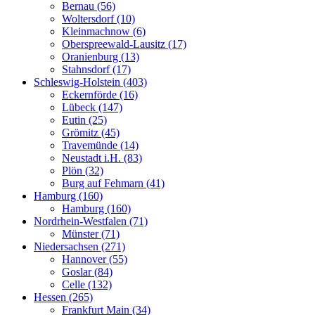
Bernau (56)
Woltersdorf (10)
Kleinmachnow (6)
Oberspreewald-Lausitz (17)
Oranienburg (13)
Stahnsdorf (17)
Schleswig-Holstein (403)
Eckernförde (16)
Lübeck (147)
Eutin (25)
Grömitz (45)
Travemünde (14)
Neustadt i.H. (83)
Plön (32)
Burg auf Fehmarn (41)
Hamburg (160)
Hamburg (160)
Nordrhein-Westfalen (71)
Münster (71)
Niedersachsen (271)
Hannover (55)
Goslar (84)
Celle (132)
Hessen (265)
Frankfurt Main (34)