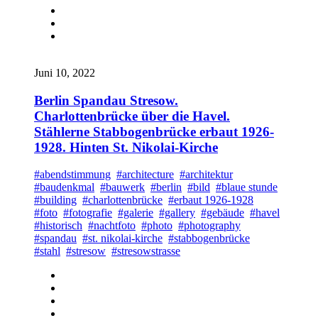
Juni 10, 2022
Berlin Spandau Stresow.
Charlottenbrücke über die Havel.
Stählerne Stabbogenbrücke erbaut 1926-
1928. Hinten St. Nikolai-Kirche
#abendstimmung
#architecture
#architektur
#baudenkmal
#bauwerk
#berlin
#bild
#blaue stunde
#building
#charlottenbrücke
#erbaut 1926-1928
#foto
#fotografie
#galerie
#gallery
#gebäude
#havel
#historisch
#nachtfoto
#photo
#photography
#spandau
#st. nikolai-kirche
#stabbogenbrücke
#stahl
#stresow
#stresowstrasse