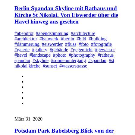
Berlin Spandau Skyline mit Rathaus und
Kirche St Nikolai. Von Eiswerder über die
Havel hinweg aus gesehen
#abendrot
#abendstimmung
#architecture
#architektur
#bauwerk
#berlin
#bild
#building
#dämmerung
#eiswerder
#fluss
#foto
#fotografie
#galerie
#gallery
#gebäude
#gegenlicht
#gewässer
#havel
#landscape
#photo
#photography
#rathaus
spandau
#skyline
#sonnenuntergang
#spandau
#st
nikolai kirche
#sunset
#wasserstrasse
März 31, 2020
Potsdam Park Babelsberg Blick von der