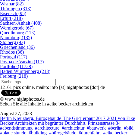
Wismar (82)
Thüringen (313)
Eisenach (95)
Erfurt (218)
Sachsen-Anhalt (408)
Wernigerode (67)
Quedlinburg (113)
Naumburg (135)
Stolberg (93)
Griechenland (36)
Rhodos (36)
Portugal (117)
Povoa de Varzim (117)
Portfolio (11728)
Baden-Württemberg (218)
Freiburg (218)
12161 pics online. mailto: info [at] nightphotos [dot] de
© www.nightphotos.de
Sehen Sie alle Inhalte in #eike becker architekten
August 27, 2023
Berlin Kreuzberg. Bürogebäude 'The Grid' erbaut 2017-2021 von Eike
Becker Architekten mit begrünter Durchfahrt. Prinzenstrasse 34
#abendstimmung
#architecture
#architektur
#bauwerk
#berlin
#bild
#blaue stunde
#building
#bürogebäude
#durchfahrt
#eike becker