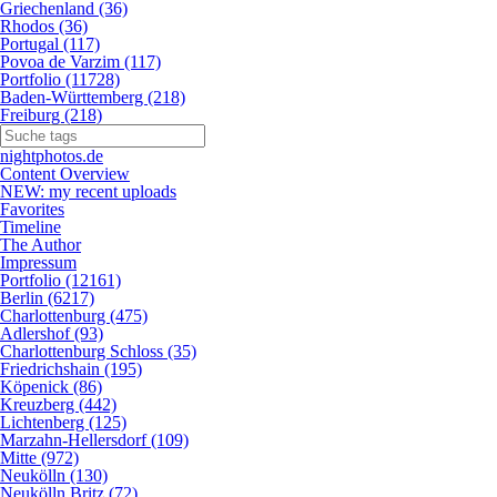
Griechenland (36)
Rhodos (36)
Portugal (117)
Povoa de Varzim (117)
Portfolio (11728)
Baden-Württemberg (218)
Freiburg (218)
nightphotos.de
Content Overview
NEW: my recent uploads
Favorites
Timeline
The Author
Impressum
Portfolio (12161)
Berlin (6217)
Charlottenburg (475)
Adlershof (93)
Charlottenburg Schloss (35)
Friedrichshain (195)
Köpenick (86)
Kreuzberg (442)
Lichtenberg (125)
Marzahn-Hellersdorf (109)
Mitte (972)
Neukölln (130)
Neukölln Britz (72)