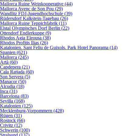
Mallorca Ruine Weinkooperative (44)
Mallorca Avenc de Son Pou (29)
Wandlitz FDJ-Jugendhochschule (39)
Rüdersdorf Kalkstein-Tagebau (26)
Mallorca Ruine Teppichfabrik (11)
Elstal Olympisches Dorf Berlin (22)
Ottendorf Endlerkuppe (9)
Rhodos Agia Eleousa (38)
Rhodos Profitis Ilias (26)
Katalonien. Sant Feliu de Guixols. Park Hotel Panorama (14)
Spanien (621)
Mallorca (245)
Artà (60)
Capdepera (21)
Cala Ratjada (60)
Son Servera (5)
Manacor (50)
Alcudia (18)
Inca (31)
Barcelona (83)
Sevilla (168)
Katalonien (125)
Mecklenburg-Vorpommern (428)
Rügen (31)
Rostock (66)
Crivitz (12)
Schwerin (100)
Stralsund (137)