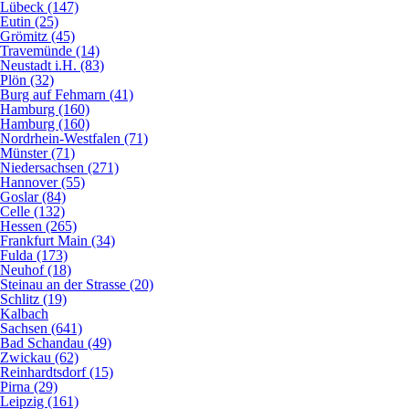
Lübeck (147)
Eutin (25)
Grömitz (45)
Travemünde (14)
Neustadt i.H. (83)
Plön (32)
Burg auf Fehmarn (41)
Hamburg (160)
Hamburg (160)
Nordrhein-Westfalen (71)
Münster (71)
Niedersachsen (271)
Hannover (55)
Goslar (84)
Celle (132)
Hessen (265)
Frankfurt Main (34)
Fulda (173)
Neuhof (18)
Steinau an der Strasse (20)
Schlitz (19)
Kalbach
Sachsen (641)
Bad Schandau (49)
Zwickau (62)
Reinhardtsdorf (15)
Pirna (29)
Leipzig (161)