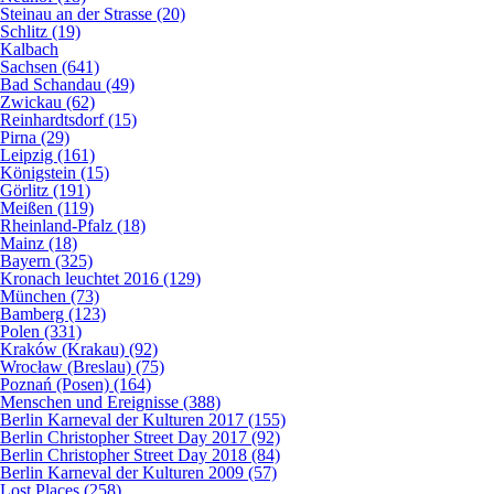
Steinau an der Strasse (20)
Schlitz (19)
Kalbach
Sachsen (641)
Bad Schandau (49)
Zwickau (62)
Reinhardtsdorf (15)
Pirna (29)
Leipzig (161)
Königstein (15)
Görlitz (191)
Meißen (119)
Rheinland-Pfalz (18)
Mainz (18)
Bayern (325)
Kronach leuchtet 2016 (129)
München (73)
Bamberg (123)
Polen (331)
Kraków (Krakau) (92)
Wrocław (Breslau) (75)
Poznań (Posen) (164)
Menschen und Ereignisse (388)
Berlin Karneval der Kulturen 2017 (155)
Berlin Christopher Street Day 2017 (92)
Berlin Christopher Street Day 2018 (84)
Berlin Karneval der Kulturen 2009 (57)
Lost Places (258)