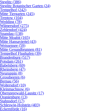
Steglitz (386)
Steglitz Botanischer Garten (24)
Tempelhof (242)
Mitte Tiergarten (245)
Treptow (104)
Wedding (78)
Wilmersdorf (275)
Zehlendorf (424)
Spandau (138)
Mitte Moabit (165)
Mitte Hansaviertel (43)
Weissensee (59)
Mitte Gesundbrunnen (81)
Tempelhof Flughafen (39)
Brandenburg (517)
Potsdam (261)
Babelsberg (69)
Rheinsberg (47)
Neuruppin (8)
Grossbeeren (6)
Bernau (56)
Woltersdorf (10)
Kleinmachnow (6)
Oberspreewald-Lausitz (17)
Oranienburg (13)
Stahnsdorf (17)
Schleswig-Holstein (403)
Eckernförde (16)