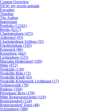
Content Overview
NEW: my recent uploads
Favorites
Timeline
The Author
Impressum
Portfolio (12161)
Berlin (6217)
Charlottenburg (475)
Adlershof (93)
Charlottenburg Schloss (35)
Friedrichshain (195)
Köpenick (86)
Kreuzberg (442)
Lichtenberg (125)
Marzahn-Hellersdorf (109)
Mitte (972)
Neukölln (130)
Neukölln Britz (72)
Neukölln Kindl (43)
Neukölln Körnerpark Lichtkunst (17)
Schöneweide (78)
Pankow (194)
Prenzlauer Berg (278)
Mitte Regierungsviertel (119)
Reinickendorf (124)
Reinickendorf Tegel (48)
Schöneberg (388)