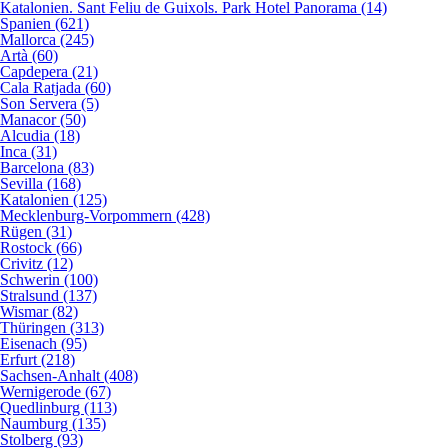
Katalonien. Sant Feliu de Guixols. Park Hotel Panorama (14)
Spanien (621)
Mallorca (245)
Artà (60)
Capdepera (21)
Cala Ratjada (60)
Son Servera (5)
Manacor (50)
Alcudia (18)
Inca (31)
Barcelona (83)
Sevilla (168)
Katalonien (125)
Mecklenburg-Vorpommern (428)
Rügen (31)
Rostock (66)
Crivitz (12)
Schwerin (100)
Stralsund (137)
Wismar (82)
Thüringen (313)
Eisenach (95)
Erfurt (218)
Sachsen-Anhalt (408)
Wernigerode (67)
Quedlinburg (113)
Naumburg (135)
Stolberg (93)