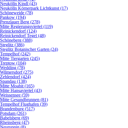
Neukölln Kindl (43)
Neukölln Körnerpark Lichtkunst (17)
Schöneweide (78)
Pankow (194)
Prenzlauer Berg (278)
Mitte Regierungsviertel (119)
Reinickendorf (124)
Reinickendorf Tegel (48)
Schöneberg (388)
Steglitz (386)
Steglitz Botanischer Garten (24)
Tempelhof (242)
Mitte Tiergarten (245)
Treptow (104)
Wedding (78)
Wilmersdorf (275)
Zehlendorf (424)
Spandau (138)
Mitte Moabit (165)
Mitte Hansaviertel (43)
Weissensee (59)
Mitte Gesundbrunnen (81)
Tempelhof Flughafen (39)
Brandenburg (517)
Potsdam (261)
Babelsberg (69)
Rheinsberg (47)
Neuruppin (8)