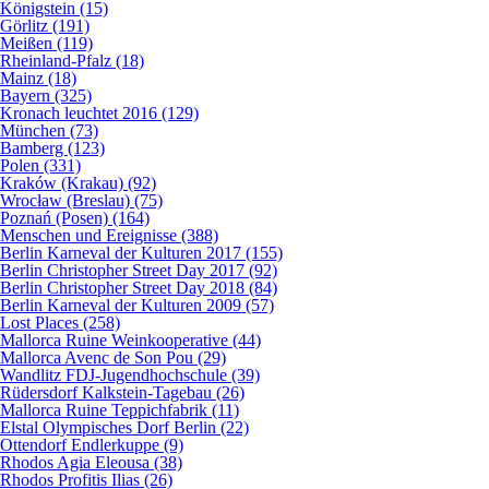
Königstein (15)
Görlitz (191)
Meißen (119)
Rheinland-Pfalz (18)
Mainz (18)
Bayern (325)
Kronach leuchtet 2016 (129)
München (73)
Bamberg (123)
Polen (331)
Kraków (Krakau) (92)
Wrocław (Breslau) (75)
Poznań (Posen) (164)
Menschen und Ereignisse (388)
Berlin Karneval der Kulturen 2017 (155)
Berlin Christopher Street Day 2017 (92)
Berlin Christopher Street Day 2018 (84)
Berlin Karneval der Kulturen 2009 (57)
Lost Places (258)
Mallorca Ruine Weinkooperative (44)
Mallorca Avenc de Son Pou (29)
Wandlitz FDJ-Jugendhochschule (39)
Rüdersdorf Kalkstein-Tagebau (26)
Mallorca Ruine Teppichfabrik (11)
Elstal Olympisches Dorf Berlin (22)
Ottendorf Endlerkuppe (9)
Rhodos Agia Eleousa (38)
Rhodos Profitis Ilias (26)