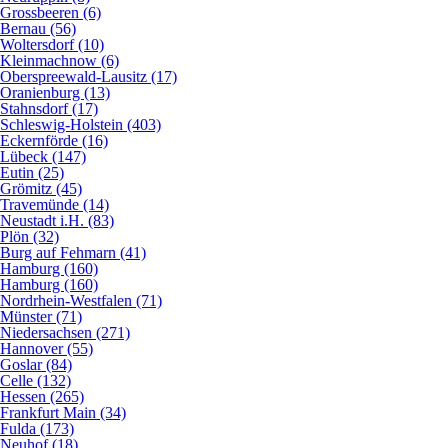
Grossbeeren (6)
Bernau (56)
Woltersdorf (10)
Kleinmachnow (6)
Oberspreewald-Lausitz (17)
Oranienburg (13)
Stahnsdorf (17)
Schleswig-Holstein (403)
Eckernförde (16)
Lübeck (147)
Eutin (25)
Grömitz (45)
Travemünde (14)
Neustadt i.H. (83)
Plön (32)
Burg auf Fehmarn (41)
Hamburg (160)
Hamburg (160)
Nordrhein-Westfalen (71)
Münster (71)
Niedersachsen (271)
Hannover (55)
Goslar (84)
Celle (132)
Hessen (265)
Frankfurt Main (34)
Fulda (173)
Neuhof (18)