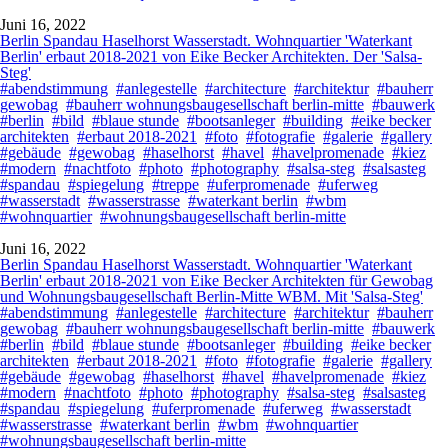
Juni 16, 2022
Berlin Spandau Haselhorst Wasserstadt. Wohnquartier 'Waterkant
Berlin' erbaut 2018-2021 von Eike Becker Architekten. Der 'Salsa-
Steg'
#abendstimmung
#anlegestelle
#architecture
#architektur
#bauherr
gewobag
#bauherr wohnungsbaugesellschaft berlin-mitte
#bauwerk
#berlin
#bild
#blaue stunde
#bootsanleger
#building
#eike becker
architekten
#erbaut 2018-2021
#foto
#fotografie
#galerie
#gallery
#gebäude
#gewobag
#haselhorst
#havel
#havelpromenade
#kiez
#modern
#nachtfoto
#photo
#photography
#salsa-steg
#salsasteg
#spandau
#spiegelung
#treppe
#uferpromenade
#uferweg
#wasserstadt
#wasserstrasse
#waterkant berlin
#wbm
#wohnquartier
#wohnungsbaugesellschaft berlin-mitte
Juni 16, 2022
Berlin Spandau Haselhorst Wasserstadt. Wohnquartier 'Waterkant
Berlin' erbaut 2018-2021 von Eike Becker Architekten für Gewobag
und Wohnungsbaugesellschaft Berlin-Mitte WBM. Mit 'Salsa-Steg'
#abendstimmung
#anlegestelle
#architecture
#architektur
#bauherr
gewobag
#bauherr wohnungsbaugesellschaft berlin-mitte
#bauwerk
#berlin
#bild
#blaue stunde
#bootsanleger
#building
#eike becker
architekten
#erbaut 2018-2021
#foto
#fotografie
#galerie
#gallery
#gebäude
#gewobag
#haselhorst
#havel
#havelpromenade
#kiez
#modern
#nachtfoto
#photo
#photography
#salsa-steg
#salsasteg
#spandau
#spiegelung
#uferpromenade
#uferweg
#wasserstadt
#wasserstrasse
#waterkant berlin
#wbm
#wohnquartier
#wohnungsbaugesellschaft berlin-mitte