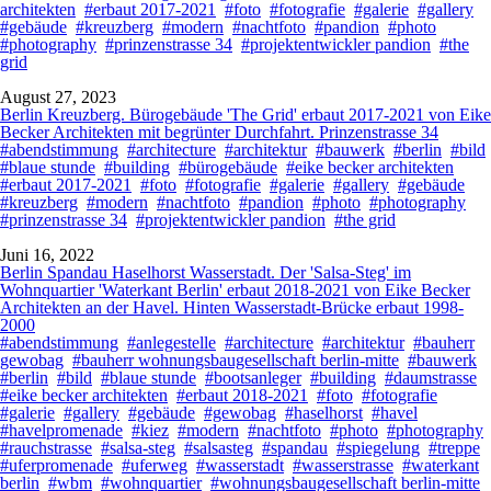
architekten
#erbaut 2017-2021
#foto
#fotografie
#galerie
#gallery
#gebäude
#kreuzberg
#modern
#nachtfoto
#pandion
#photo
#photography
#prinzenstrasse 34
#projektentwickler pandion
#the
grid
August 27, 2023
Berlin Kreuzberg. Bürogebäude 'The Grid' erbaut 2017-2021 von Eike
Becker Architekten mit begrünter Durchfahrt. Prinzenstrasse 34
#abendstimmung
#architecture
#architektur
#bauwerk
#berlin
#bild
#blaue stunde
#building
#bürogebäude
#eike becker architekten
#erbaut 2017-2021
#foto
#fotografie
#galerie
#gallery
#gebäude
#kreuzberg
#modern
#nachtfoto
#pandion
#photo
#photography
#prinzenstrasse 34
#projektentwickler pandion
#the grid
Juni 16, 2022
Berlin Spandau Haselhorst Wasserstadt. Der 'Salsa-Steg' im
Wohnquartier 'Waterkant Berlin' erbaut 2018-2021 von Eike Becker
Architekten an der Havel. Hinten Wasserstadt-Brücke erbaut 1998-
2000
#abendstimmung
#anlegestelle
#architecture
#architektur
#bauherr
gewobag
#bauherr wohnungsbaugesellschaft berlin-mitte
#bauwerk
#berlin
#bild
#blaue stunde
#bootsanleger
#building
#daumstrasse
#eike becker architekten
#erbaut 2018-2021
#foto
#fotografie
#galerie
#gallery
#gebäude
#gewobag
#haselhorst
#havel
#havelpromenade
#kiez
#modern
#nachtfoto
#photo
#photography
#rauchstrasse
#salsa-steg
#salsasteg
#spandau
#spiegelung
#treppe
#uferpromenade
#uferweg
#wasserstadt
#wasserstrasse
#waterkant
berlin
#wbm
#wohnquartier
#wohnungsbaugesellschaft berlin-mitte