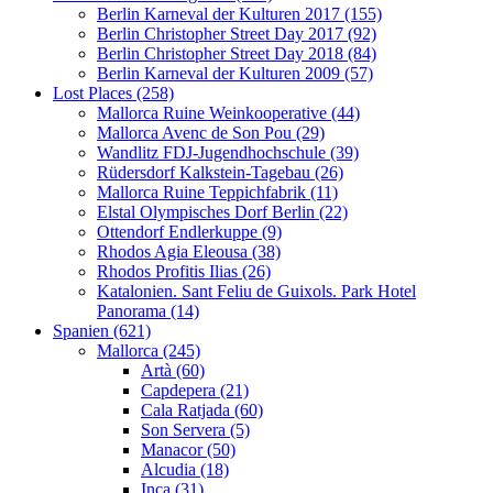
Berlin Karneval der Kulturen 2017 (155)
Berlin Christopher Street Day 2017 (92)
Berlin Christopher Street Day 2018 (84)
Berlin Karneval der Kulturen 2009 (57)
Lost Places (258)
Mallorca Ruine Weinkooperative (44)
Mallorca Avenc de Son Pou (29)
Wandlitz FDJ-Jugendhochschule (39)
Rüdersdorf Kalkstein-Tagebau (26)
Mallorca Ruine Teppichfabrik (11)
Elstal Olympisches Dorf Berlin (22)
Ottendorf Endlerkuppe (9)
Rhodos Agia Eleousa (38)
Rhodos Profitis Ilias (26)
Katalonien. Sant Feliu de Guixols. Park Hotel
Panorama (14)
Spanien (621)
Mallorca (245)
Artà (60)
Capdepera (21)
Cala Ratjada (60)
Son Servera (5)
Manacor (50)
Alcudia (18)
Inca (31)