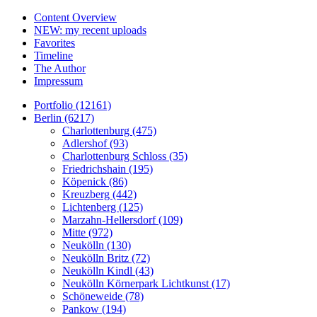
Content Overview
NEW: my recent uploads
Favorites
Timeline
The Author
Impressum
Portfolio (12161)
Berlin (6217)
Charlottenburg (475)
Adlershof (93)
Charlottenburg Schloss (35)
Friedrichshain (195)
Köpenick (86)
Kreuzberg (442)
Lichtenberg (125)
Marzahn-Hellersdorf (109)
Mitte (972)
Neukölln (130)
Neukölln Britz (72)
Neukölln Kindl (43)
Neukölln Körnerpark Lichtkunst (17)
Schöneweide (78)
Pankow (194)