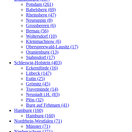
Potsdam (261)
Babelsberg (69)
Rheinsberg (47)
Neuruppin (8)
Grossbeeren (6)
Bernau (56)
Woltersdorf (10)
Kleinmachnow (6)
Oberspreewald-Lausitz (17)
Oranienburg (13)
Stahnsdorf (17)
Schleswig-Holstein (403)
Eckernförde (16)
Lübeck (147)
Eutin (25)
Grömitz (45)
Travemünde (14)
Neustadt i.H. (83)
Plön (32)
Burg auf Fehmarn (41)
Hamburg (160)
Hamburg (160)
Nordrhein-Westfalen (71)
Münster (71)
Niedersachsen (271)