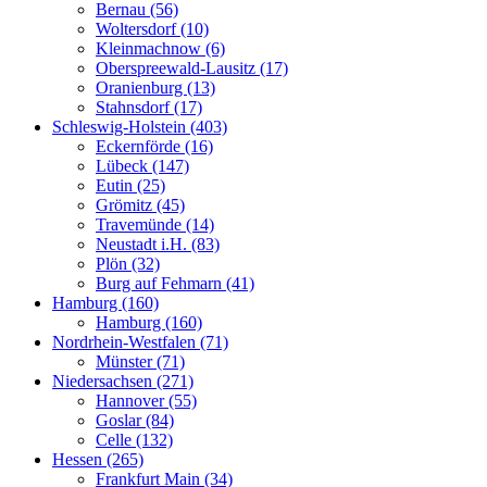
Bernau (56)
Woltersdorf (10)
Kleinmachnow (6)
Oberspreewald-Lausitz (17)
Oranienburg (13)
Stahnsdorf (17)
Schleswig-Holstein (403)
Eckernförde (16)
Lübeck (147)
Eutin (25)
Grömitz (45)
Travemünde (14)
Neustadt i.H. (83)
Plön (32)
Burg auf Fehmarn (41)
Hamburg (160)
Hamburg (160)
Nordrhein-Westfalen (71)
Münster (71)
Niedersachsen (271)
Hannover (55)
Goslar (84)
Celle (132)
Hessen (265)
Frankfurt Main (34)