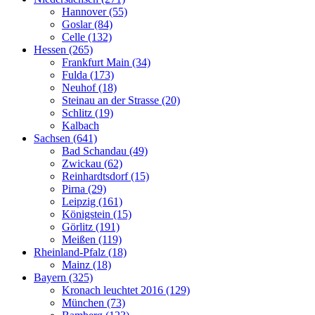
Hannover (55)
Goslar (84)
Celle (132)
Hessen (265)
Frankfurt Main (34)
Fulda (173)
Neuhof (18)
Steinau an der Strasse (20)
Schlitz (19)
Kalbach
Sachsen (641)
Bad Schandau (49)
Zwickau (62)
Reinhardtsdorf (15)
Pirna (29)
Leipzig (161)
Königstein (15)
Görlitz (191)
Meißen (119)
Rheinland-Pfalz (18)
Mainz (18)
Bayern (325)
Kronach leuchtet 2016 (129)
München (73)