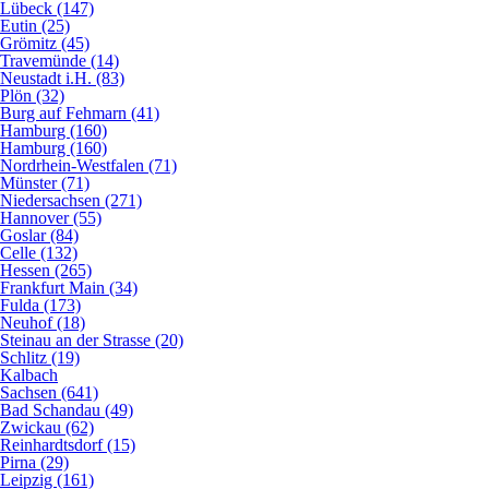
Lübeck (147)
Eutin (25)
Grömitz (45)
Travemünde (14)
Neustadt i.H. (83)
Plön (32)
Burg auf Fehmarn (41)
Hamburg (160)
Hamburg (160)
Nordrhein-Westfalen (71)
Münster (71)
Niedersachsen (271)
Hannover (55)
Goslar (84)
Celle (132)
Hessen (265)
Frankfurt Main (34)
Fulda (173)
Neuhof (18)
Steinau an der Strasse (20)
Schlitz (19)
Kalbach
Sachsen (641)
Bad Schandau (49)
Zwickau (62)
Reinhardtsdorf (15)
Pirna (29)
Leipzig (161)