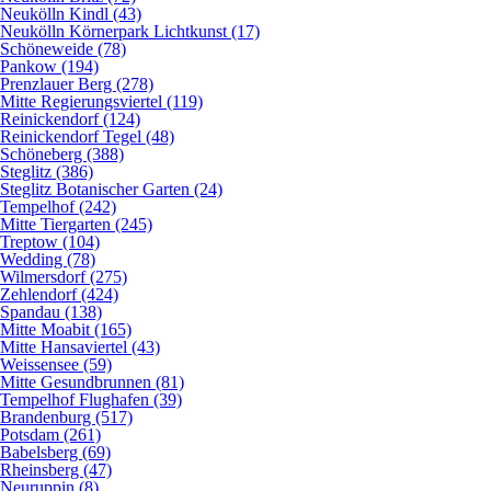
Neukölln Kindl (43)
Neukölln Körnerpark Lichtkunst (17)
Schöneweide (78)
Pankow (194)
Prenzlauer Berg (278)
Mitte Regierungsviertel (119)
Reinickendorf (124)
Reinickendorf Tegel (48)
Schöneberg (388)
Steglitz (386)
Steglitz Botanischer Garten (24)
Tempelhof (242)
Mitte Tiergarten (245)
Treptow (104)
Wedding (78)
Wilmersdorf (275)
Zehlendorf (424)
Spandau (138)
Mitte Moabit (165)
Mitte Hansaviertel (43)
Weissensee (59)
Mitte Gesundbrunnen (81)
Tempelhof Flughafen (39)
Brandenburg (517)
Potsdam (261)
Babelsberg (69)
Rheinsberg (47)
Neuruppin (8)