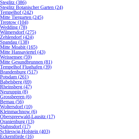
Steglitz (386)
Steglitz Botanischer Garten (24)
Tempelhof (242)
Mitte Tiergarten (245)
Treptow (104)
Wedding (78)
Wilmersdorf (275)
Zehlendorf (424)
Spandau (138)
Mitte Moabit (165)
Mitte Hansaviertel (43)
Weissensee (59)
Mitte Gesundbrunnen (81)
Tempelhof Flughafen (39)
Brandenburg (517)
Potsdam (261)
Babelsberg (69)
Rheinsberg (47)
Neuruppin (8)
Grossbeeren (6)
Bernau (56)
Woltersdorf (10)
Kleinmachnow (6)
Oberspreewald-Lausitz (17)
Oranienburg (13)
Stahnsdorf (17)
Schleswig-Holstein (403)
Eckernförde (16)