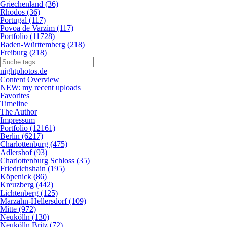
Griechenland (36)
Rhodos (36)
Portugal (117)
Povoa de Varzim (117)
Portfolio (11728)
Baden-Württemberg (218)
Freiburg (218)
nightphotos.de
Content Overview
NEW: my recent uploads
Favorites
Timeline
The Author
Impressum
Portfolio (12161)
Berlin (6217)
Charlottenburg (475)
Adlershof (93)
Charlottenburg Schloss (35)
Friedrichshain (195)
Köpenick (86)
Kreuzberg (442)
Lichtenberg (125)
Marzahn-Hellersdorf (109)
Mitte (972)
Neukölln (130)
Neukölln Britz (72)