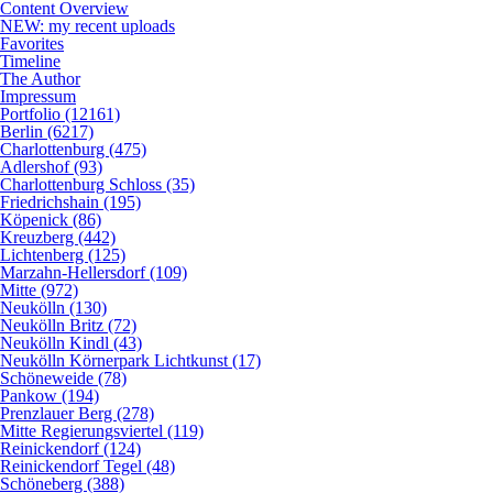
Content Overview
NEW: my recent uploads
Favorites
Timeline
The Author
Impressum
Portfolio (12161)
Berlin (6217)
Charlottenburg (475)
Adlershof (93)
Charlottenburg Schloss (35)
Friedrichshain (195)
Köpenick (86)
Kreuzberg (442)
Lichtenberg (125)
Marzahn-Hellersdorf (109)
Mitte (972)
Neukölln (130)
Neukölln Britz (72)
Neukölln Kindl (43)
Neukölln Körnerpark Lichtkunst (17)
Schöneweide (78)
Pankow (194)
Prenzlauer Berg (278)
Mitte Regierungsviertel (119)
Reinickendorf (124)
Reinickendorf Tegel (48)
Schöneberg (388)