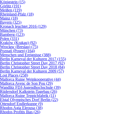
Königstein (15)
Görlitz (191)
Meißen (119)
Rheinland-Pfalz (18)
Mainz (18)
Bayern (325)
Kronach leuchtet 2016 (129)
München (73)
Bamberg (123)
Polen (331)
Kraków (Krakau) (92)
Wrocław (Breslau) (75)
Poznań (Posen) (164)
Menschen und Ereignisse (388)
Berlin Karneval der Kulturen 2017 (155)
Berlin Christopher Street Day 2017 (92)
Berlin Christopher Street Day 2018 (84)
Berlin Karneval der Kulturen 2009 (57)
Lost Places (258)
Mallorca Ruine Weinkooperative (44)
Mallorca Avenc de Son Pou (29)
Wandlitz FDJ-Jugendhochschule (39)
Rüdersdorf Kalkstein-Tagebau (26)
Mallorca Ruine Teppichfabrik (11)
Elstal Olympisches Dorf Berlin (22)
Ottendorf Endlerkuppe (9)
Rhodos Agia Eleousa (38)
Rhodos Profitis Ilias (26)