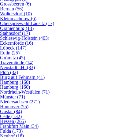
Grossbeeren (6)
Bernau (56)
Woltersdorf (10)
Kleinmachnow (6)
Oberspreewald-Lausitz (17)
Oranienburg (13)
Stahnsdorf (17)
Schleswig-Holstein (403)
Eckernförde (16)
Lübeck (147)
Eutin (25)
Grömitz (45)
Travemünde (14)
Neustadt i.H. (83)
Plön (32)
Burg auf Fehmarn (41)
Hamburg (160)
Hamburg (160)
Nordrhein-Westfalen (71)
Münster (71)
Niedersachsen (271)
Hannover (55)
Goslar (84)
Celle (132)
Hessen (265)
Frankfurt Main (34)
Fulda (173)
Neuhof (18)