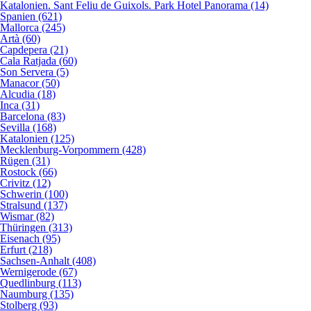
Katalonien. Sant Feliu de Guixols. Park Hotel Panorama (14)
Spanien (621)
Mallorca (245)
Artà (60)
Capdepera (21)
Cala Ratjada (60)
Son Servera (5)
Manacor (50)
Alcudia (18)
Inca (31)
Barcelona (83)
Sevilla (168)
Katalonien (125)
Mecklenburg-Vorpommern (428)
Rügen (31)
Rostock (66)
Crivitz (12)
Schwerin (100)
Stralsund (137)
Wismar (82)
Thüringen (313)
Eisenach (95)
Erfurt (218)
Sachsen-Anhalt (408)
Wernigerode (67)
Quedlinburg (113)
Naumburg (135)
Stolberg (93)