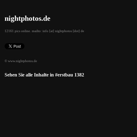
nightphotos.de
12161 pics online. mailto: info [at] nightphotos [dot] de
© www.nightphotos.de
Sehen Sie alle Inhalte in #erstbau 1382