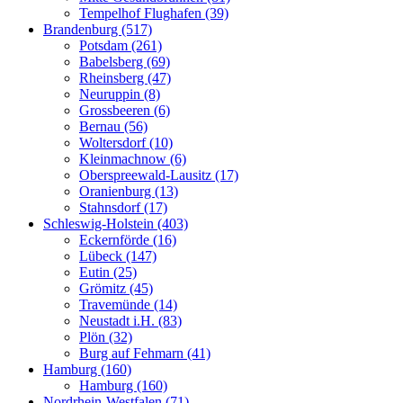
Tempelhof Flughafen (39)
Brandenburg (517)
Potsdam (261)
Babelsberg (69)
Rheinsberg (47)
Neuruppin (8)
Grossbeeren (6)
Bernau (56)
Woltersdorf (10)
Kleinmachnow (6)
Oberspreewald-Lausitz (17)
Oranienburg (13)
Stahnsdorf (17)
Schleswig-Holstein (403)
Eckernförde (16)
Lübeck (147)
Eutin (25)
Grömitz (45)
Travemünde (14)
Neustadt i.H. (83)
Plön (32)
Burg auf Fehmarn (41)
Hamburg (160)
Hamburg (160)
Nordrhein-Westfalen (71)