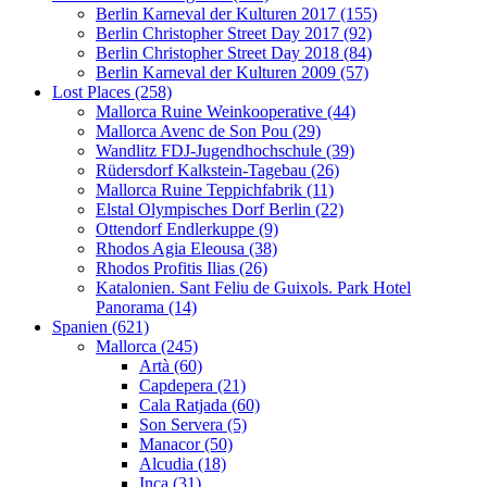
Berlin Karneval der Kulturen 2017 (155)
Berlin Christopher Street Day 2017 (92)
Berlin Christopher Street Day 2018 (84)
Berlin Karneval der Kulturen 2009 (57)
Lost Places (258)
Mallorca Ruine Weinkooperative (44)
Mallorca Avenc de Son Pou (29)
Wandlitz FDJ-Jugendhochschule (39)
Rüdersdorf Kalkstein-Tagebau (26)
Mallorca Ruine Teppichfabrik (11)
Elstal Olympisches Dorf Berlin (22)
Ottendorf Endlerkuppe (9)
Rhodos Agia Eleousa (38)
Rhodos Profitis Ilias (26)
Katalonien. Sant Feliu de Guixols. Park Hotel
Panorama (14)
Spanien (621)
Mallorca (245)
Artà (60)
Capdepera (21)
Cala Ratjada (60)
Son Servera (5)
Manacor (50)
Alcudia (18)
Inca (31)