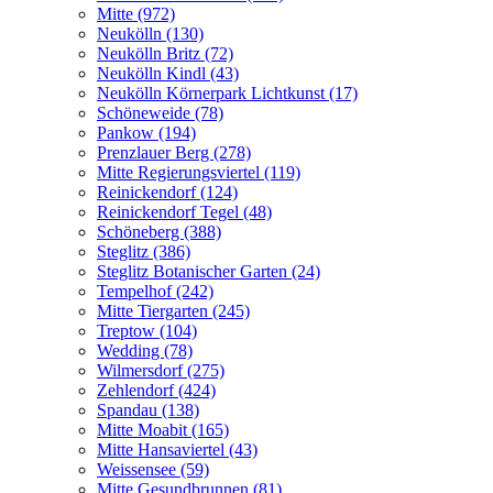
Mitte (972)
Neukölln (130)
Neukölln Britz (72)
Neukölln Kindl (43)
Neukölln Körnerpark Lichtkunst (17)
Schöneweide (78)
Pankow (194)
Prenzlauer Berg (278)
Mitte Regierungsviertel (119)
Reinickendorf (124)
Reinickendorf Tegel (48)
Schöneberg (388)
Steglitz (386)
Steglitz Botanischer Garten (24)
Tempelhof (242)
Mitte Tiergarten (245)
Treptow (104)
Wedding (78)
Wilmersdorf (275)
Zehlendorf (424)
Spandau (138)
Mitte Moabit (165)
Mitte Hansaviertel (43)
Weissensee (59)
Mitte Gesundbrunnen (81)