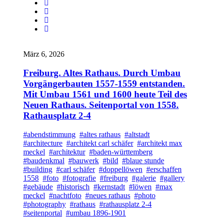
März 6, 2026
Freiburg. Altes Rathaus. Durch Umbau
Vorgängerbauten 1557-1559 entstanden.
Mit Umbau 1561 und 1600 heute Teil des
Neuen Rathaus. Seitenportal von 1558.
Rathausplatz 2-4
#abendstimmung
#altes rathaus
#altstadt
#architecture
#architekt carl schäfer
#architekt max
meckel
#architektur
#baden-württemberg
#baudenkmal
#bauwerk
#bild
#blaue stunde
#building
#carl schäfer
#doppellöwen
#erschaffen
1558
#foto
#fotografie
#freiburg
#galerie
#gallery
#gebäude
#historisch
#kernstadt
#löwen
#max
meckel
#nachtfoto
#neues rathaus
#photo
#photography
#rathaus
#rathausplatz 2-4
#seitenportal
#umbau 1896-1901