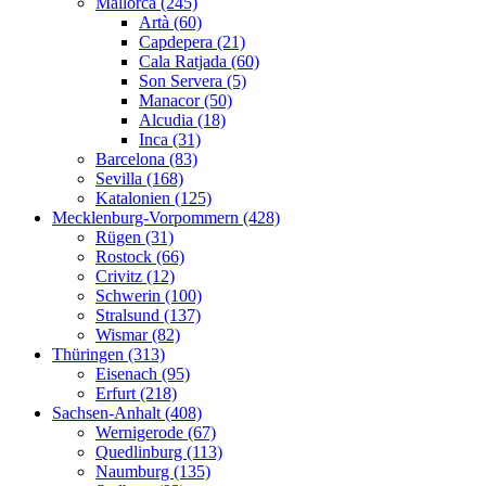
Mallorca (245)
Artà (60)
Capdepera (21)
Cala Ratjada (60)
Son Servera (5)
Manacor (50)
Alcudia (18)
Inca (31)
Barcelona (83)
Sevilla (168)
Katalonien (125)
Mecklenburg-Vorpommern (428)
Rügen (31)
Rostock (66)
Crivitz (12)
Schwerin (100)
Stralsund (137)
Wismar (82)
Thüringen (313)
Eisenach (95)
Erfurt (218)
Sachsen-Anhalt (408)
Wernigerode (67)
Quedlinburg (113)
Naumburg (135)