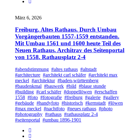
März 6, 2026
Freiburg. Altes Rathaus. Durch Umbau
Vorgängerbauten 1557-1559 entstanden.
Mit Umbau 1561 und 1600 heute Teil des
Neuen Rathaus. Architrav des Seitenportal
von 1558. Rathausplatz 2-4
#abendstimmung
#altes rathaus
#altstadt
#architecture
#architekt carl schäfer
#architekt max
meckel
#architektur
#baden-württemberg
#baudenkmal
#bauwerk
#bild
#blaue stunde
#building
#carl schäfer
#doppellöwen
#erschaffen
1558
#foto
#fotografie
#freiburg
#galerie
#gallery
#gebäude
#handyfoto
#historisch
#kernstadt
#löwen
#max meckel
#nachtfoto
#neues rathaus
#photo
#photography
#rathaus
#rathausplatz 2-4
#seitenportal
#umbau 1896-1901