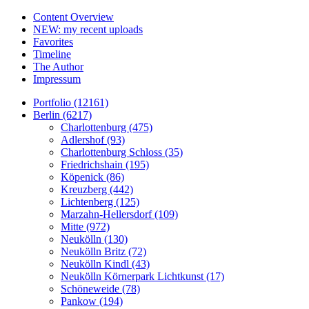
Content Overview
NEW: my recent uploads
Favorites
Timeline
The Author
Impressum
Portfolio (12161)
Berlin (6217)
Charlottenburg (475)
Adlershof (93)
Charlottenburg Schloss (35)
Friedrichshain (195)
Köpenick (86)
Kreuzberg (442)
Lichtenberg (125)
Marzahn-Hellersdorf (109)
Mitte (972)
Neukölln (130)
Neukölln Britz (72)
Neukölln Kindl (43)
Neukölln Körnerpark Lichtkunst (17)
Schöneweide (78)
Pankow (194)