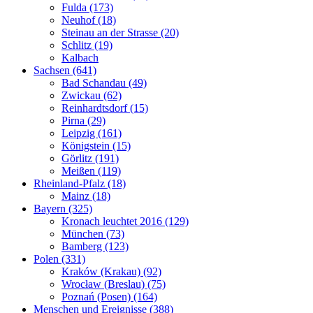
Fulda (173)
Neuhof (18)
Steinau an der Strasse (20)
Schlitz (19)
Kalbach
Sachsen (641)
Bad Schandau (49)
Zwickau (62)
Reinhardtsdorf (15)
Pirna (29)
Leipzig (161)
Königstein (15)
Görlitz (191)
Meißen (119)
Rheinland-Pfalz (18)
Mainz (18)
Bayern (325)
Kronach leuchtet 2016 (129)
München (73)
Bamberg (123)
Polen (331)
Kraków (Krakau) (92)
Wrocław (Breslau) (75)
Poznań (Posen) (164)
Menschen und Ereignisse (388)