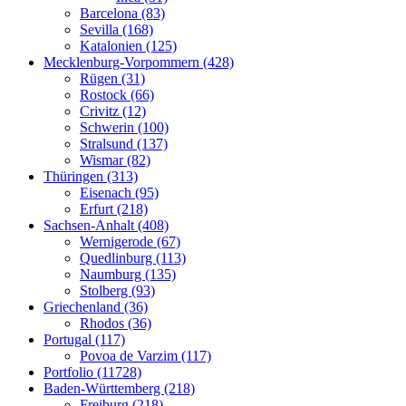
Barcelona (83)
Sevilla (168)
Katalonien (125)
Mecklenburg-Vorpommern (428)
Rügen (31)
Rostock (66)
Crivitz (12)
Schwerin (100)
Stralsund (137)
Wismar (82)
Thüringen (313)
Eisenach (95)
Erfurt (218)
Sachsen-Anhalt (408)
Wernigerode (67)
Quedlinburg (113)
Naumburg (135)
Stolberg (93)
Griechenland (36)
Rhodos (36)
Portugal (117)
Povoa de Varzim (117)
Portfolio (11728)
Baden-Württemberg (218)
Freiburg (218)