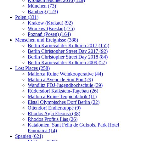
Kronach leuchtet 2016 (129)
München (73)
Bamberg (123)
Polen (331)
Kraków (Krakau) (92)
Wrocław (Breslau) (75)
Poznań (Posen) (164)
Menschen und Ereignisse (388)
Berlin Karneval der Kulturen 2017 (155)
Berlin Christopher Street Day 2017 (92)
Berlin Christopher Street Day 2018 (84)
Berlin Karneval der Kulturen 2009 (57)
Lost Places (258)
Mallorca Ruine Weinkooperative (44)
Mallorca Avenc de Son Pou (29)
Wandlitz FDJ-Jugendhochschule (39)
Rüdersdorf Kalkstein-Tagebau (26)
Mallorca Ruine Teppichfabrik (11)
Elstal Olympisches Dorf Berlin (22)
Ottendorf Endlerkuppe (9)
Rhodos Agia Eleousa (38)
Rhodos Profitis Ilias (26)
Katalonien. Sant Feliu de Guixols. Park Hotel
Panorama (14)
Spanien (621)