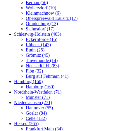
Bernau (56)
Woltersdorf (10)
Kleinmachnow (6)
Oberspreewald-Lausitz (17)
Oranienburg (13)
Stahnsdorf (17)
Schleswig-Holstein (403)
Eckernförde (16)
Lübeck (147)
Eutin (25)
Grömitz (45)
Travemünde (14)
Neustadt i.H. (83)
Plön (32)
Burg auf Fehmarn (41)
Hamburg (160)
Hamburg (160)
Nordrhein-Westfalen (71)
Münster (71)
Niedersachsen (271)
Hannover (55)
Goslar (84)
Celle (132)
Hessen (265)
Frankfurt Main (34)