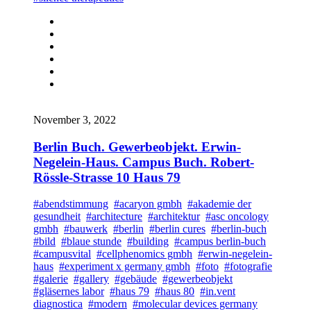
November 3, 2022
Berlin Buch. Gewerbeobjekt. Erwin-
Negelein-Haus. Campus Buch. Robert-
Rössle-Strasse 10 Haus 79
#abendstimmung
#acaryon gmbh
#akademie der
gesundheit
#architecture
#architektur
#asc oncology
gmbh
#bauwerk
#berlin
#berlin cures
#berlin-buch
#bild
#blaue stunde
#building
#campus berlin-buch
#campusvital
#cellphenomics gmbh
#erwin-negelein-
haus
#experiment x germany gmbh
#foto
#fotografie
#galerie
#gallery
#gebäude
#gewerbeobjekt
#gläsernes labor
#haus 79
#haus 80
#in.vent
diagnostica
#modern
#molecular devices germany