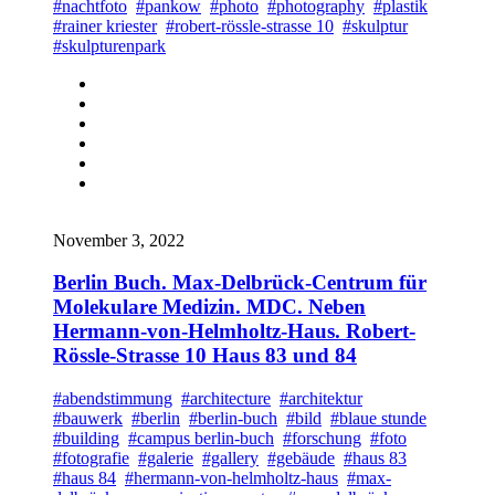
#nachtfoto
#pankow
#photo
#photography
#plastik
#rainer kriester
#robert-rössle-strasse 10
#skulptur
#skulpturenpark
November 3, 2022
Berlin Buch. Max-Delbrück-Centrum für
Molekulare Medizin. MDC. Neben
Hermann-von-Helmholtz-Haus. Robert-
Rössle-Strasse 10 Haus 83 und 84
#abendstimmung
#architecture
#architektur
#bauwerk
#berlin
#berlin-buch
#bild
#blaue stunde
#building
#campus berlin-buch
#forschung
#foto
#fotografie
#galerie
#gallery
#gebäude
#haus 83
#haus 84
#hermann-von-helmholtz-haus
#max-