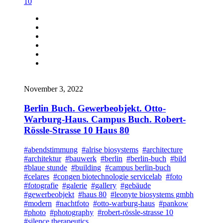
10
November 3, 2022
Berlin Buch. Gewerbeobjekt. Otto-
Warburg-Haus. Campus Buch. Robert-
Rössle-Strasse 10 Haus 80
#abendstimmung
#alrise biosystems
#architecture
#architektur
#bauwerk
#berlin
#berlin-buch
#bild
#blaue stunde
#building
#campus berlin-buch
#celares
#congen biotechnologie servicelab
#foto
#fotografie
#galerie
#gallery
#gebäude
#gewerbeobjekt
#haus 80
#leonyte biosystems gmbh
#modern
#nachtfoto
#otto-warburg-haus
#pankow
#photo
#photography
#robert-rössle-strasse 10
#silence therapeutics