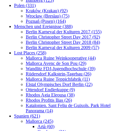
Bamberg (123)
Polen (331)
Kraków (Krakau) (92)
Wrocław (Breslau) (75)
Poznań (Posen) (164)
Menschen und Ereignisse (388)
Berlin Karneval der Kulturen 2017 (155)
Berlin Christopher Street Day 2017 (92)
Berlin Christopher Street Day 2018 (84)
Berlin Karneval der Kulturen 2009 (57)
Lost Places (258)
Mallorca Ruine Weinkooperative (44)
Mallorca Avenc de Son Pou (29)
Wandlitz FDJ-Jugendhochschule (39)
Rüdersdorf Kalkstein-Tagebau (26)
Mallorca Ruine Teppichfabrik (11)
Elstal Olympisches Dorf Berlin (22)
Ottendorf Endlerkuppe (9)
Rhodos Agia Eleousa (38)
Rhodos Profitis Ilias (26)
Katalonien. Sant Feliu de Guixols. Park Hotel
Panorama (14)
Spanien (621)
Mallorca (245)
Artà (60)