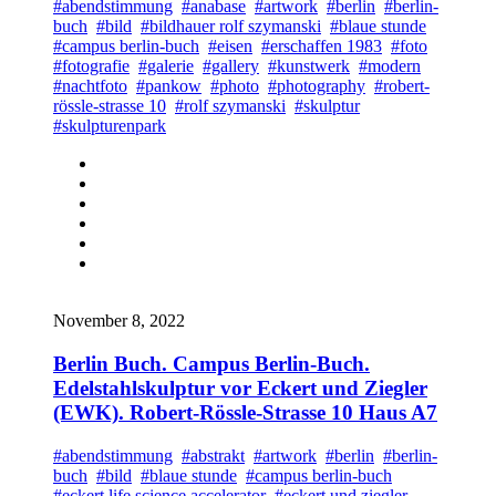
#abendstimmung
#anabase
#artwork
#berlin
#berlin-
buch
#bild
#bildhauer rolf szymanski
#blaue stunde
#campus berlin-buch
#eisen
#erschaffen 1983
#foto
#fotografie
#galerie
#gallery
#kunstwerk
#modern
#nachtfoto
#pankow
#photo
#photography
#robert-
rössle-strasse 10
#rolf szymanski
#skulptur
#skulpturenpark
November 8, 2022
Berlin Buch. Campus Berlin-Buch.
Edelstahlskulptur vor Eckert und Ziegler
(EWK). Robert-Rössle-Strasse 10 Haus A7
#abendstimmung
#abstrakt
#artwork
#berlin
#berlin-
buch
#bild
#blaue stunde
#campus berlin-buch
#eckert life science accelerator
#eckert und ziegler