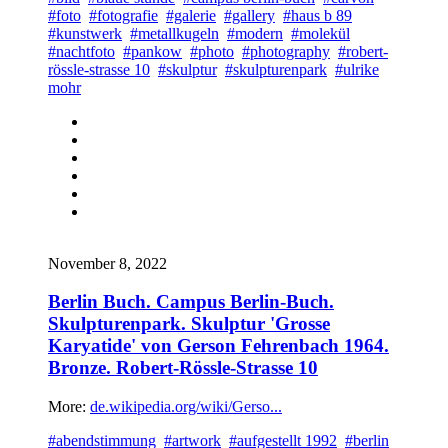
#foto
#fotografie
#galerie
#gallery
#haus b 89
#kunstwerk
#metallkugeln
#modern
#molekül
#nachtfoto
#pankow
#photo
#photography
#robert-
rössle-strasse 10
#skulptur
#skulpturenpark
#ulrike
mohr
November 8, 2022
Berlin Buch. Campus Berlin-Buch.
Skulpturenpark. Skulptur 'Grosse
Karyatide' von Gerson Fehrenbach 1964.
Bronze. Robert-Rössle-Strasse 10
More:
de.wikipedia.org/wiki/Gerso...
#abendstimmung
#artwork
#aufgestellt 1992
#berlin