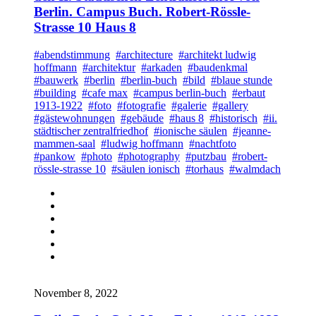
Berlin. Campus Buch. Robert-Rössle-
Strasse 10 Haus 8
#abendstimmung
#architecture
#architekt ludwig
hoffmann
#architektur
#arkaden
#baudenkmal
#bauwerk
#berlin
#berlin-buch
#bild
#blaue stunde
#building
#cafe max
#campus berlin-buch
#erbaut
1913-1922
#foto
#fotografie
#galerie
#gallery
#gästewohnungen
#gebäude
#haus 8
#historisch
#ii.
städtischer zentralfriedhof
#ionische säulen
#jeanne-
mammen-saal
#ludwig hoffmann
#nachtfoto
#pankow
#photo
#photography
#putzbau
#robert-
rössle-strasse 10
#säulen ionisch
#torhaus
#walmdach
November 8, 2022