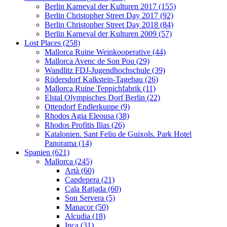
Berlin Karneval der Kulturen 2017 (155)
Berlin Christopher Street Day 2017 (92)
Berlin Christopher Street Day 2018 (84)
Berlin Karneval der Kulturen 2009 (57)
Lost Places (258)
Mallorca Ruine Weinkooperative (44)
Mallorca Avenc de Son Pou (29)
Wandlitz FDJ-Jugendhochschule (39)
Rüdersdorf Kalkstein-Tagebau (26)
Mallorca Ruine Teppichfabrik (11)
Elstal Olympisches Dorf Berlin (22)
Ottendorf Endlerkuppe (9)
Rhodos Agia Eleousa (38)
Rhodos Profitis Ilias (26)
Katalonien. Sant Feliu de Guixols. Park Hotel
Panorama (14)
Spanien (621)
Mallorca (245)
Artà (60)
Capdepera (21)
Cala Ratjada (60)
Son Servera (5)
Manacor (50)
Alcudia (18)
Inca (31)