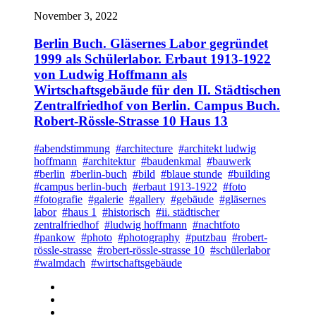
November 3, 2022
Berlin Buch. Gläsernes Labor gegründet
1999 als Schülerlabor. Erbaut 1913-1922
von Ludwig Hoffmann als
Wirtschaftsgebäude für den II. Städtischen
Zentralfriedhof von Berlin. Campus Buch.
Robert-Rössle-Strasse 10 Haus 13
#abendstimmung
#architecture
#architekt ludwig
hoffmann
#architektur
#baudenkmal
#bauwerk
#berlin
#berlin-buch
#bild
#blaue stunde
#building
#campus berlin-buch
#erbaut 1913-1922
#foto
#fotografie
#galerie
#gallery
#gebäude
#gläsernes
labor
#haus 1
#historisch
#ii. städtischer
zentralfriedhof
#ludwig hoffmann
#nachtfoto
#pankow
#photo
#photography
#putzbau
#robert-
rössle-strasse
#robert-rössle-strasse 10
#schülerlabor
#walmdach
#wirtschaftsgebäude