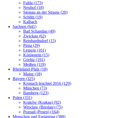
Fulda (173)
Neuhof (18)
Steinau an der Strasse (20)
Schlitz (19)
Kalbach
Sachsen (641)
Bad Schandau (49)
Zwickau (62)
Reinhardtsdorf (15)
Pirna (29)
Leipzig (161)
Königstein (15)
Görlitz (191)
Meißen (119)
Rheinland-Pfalz (18)
Mainz (18)
Bayern (325)
Kronach leuchtet 2016 (129)
München (73)
Bamberg (123)
Polen (331)
Kraków (Krakau) (92)
Wrocław (Breslau) (75)
Poznań (Posen) (164)
Menschen und Ereignisse (388)