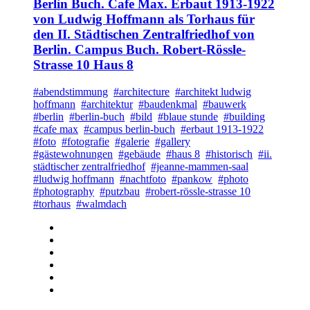
Berlin Buch. Cafe Max. Erbaut 1913-1922
von Ludwig Hoffmann als Torhaus für
den II. Städtischen Zentralfriedhof von
Berlin. Campus Buch. Robert-Rössle-
Strasse 10 Haus 8
#abendstimmung
#architecture
#architekt ludwig
hoffmann
#architektur
#baudenkmal
#bauwerk
#berlin
#berlin-buch
#bild
#blaue stunde
#building
#cafe max
#campus berlin-buch
#erbaut 1913-1922
#foto
#fotografie
#galerie
#gallery
#gästewohnungen
#gebäude
#haus 8
#historisch
#ii.
städtischer zentralfriedhof
#jeanne-mammen-saal
#ludwig hoffmann
#nachtfoto
#pankow
#photo
#photography
#putzbau
#robert-rössle-strasse 10
#torhaus
#walmdach