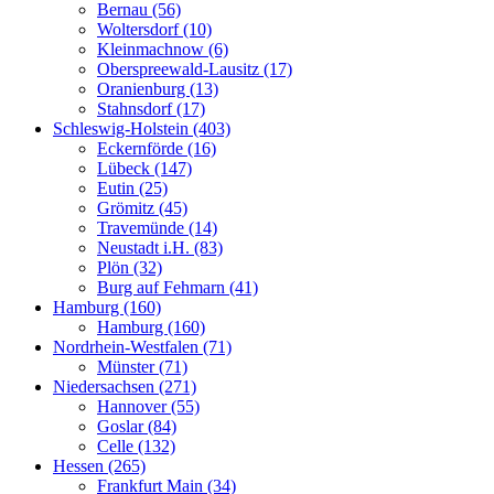
Bernau (56)
Woltersdorf (10)
Kleinmachnow (6)
Oberspreewald-Lausitz (17)
Oranienburg (13)
Stahnsdorf (17)
Schleswig-Holstein (403)
Eckernförde (16)
Lübeck (147)
Eutin (25)
Grömitz (45)
Travemünde (14)
Neustadt i.H. (83)
Plön (32)
Burg auf Fehmarn (41)
Hamburg (160)
Hamburg (160)
Nordrhein-Westfalen (71)
Münster (71)
Niedersachsen (271)
Hannover (55)
Goslar (84)
Celle (132)
Hessen (265)
Frankfurt Main (34)