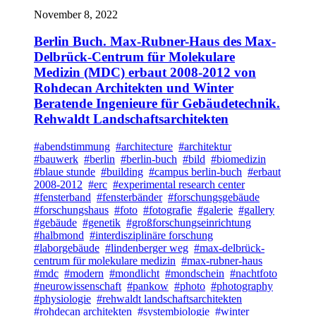
November 8, 2022
Berlin Buch. Max-Rubner-Haus des Max-
Delbrück-Centrum für Molekulare
Medizin (MDC) erbaut 2008-2012 von
Rohdecan Architekten und Winter
Beratende Ingenieure für Gebäudetechnik.
Rehwaldt Landschaftsarchitekten
#abendstimmung
#architecture
#architektur
#bauwerk
#berlin
#berlin-buch
#bild
#biomedizin
#blaue stunde
#building
#campus berlin-buch
#erbaut
2008-2012
#erc
#experimental research center
#fensterband
#fensterbänder
#forschungsgebäude
#forschungshaus
#foto
#fotografie
#galerie
#gallery
#gebäude
#genetik
#großforschungseinrichtung
#halbmond
#interdisziplinäre forschung
#laborgebäude
#lindenberger weg
#max-delbrück-
centrum für molekulare medizin
#max-rubner-haus
#mdc
#modern
#mondlicht
#mondschein
#nachtfoto
#neurowissenschaft
#pankow
#photo
#photography
#physiologie
#rehwaldt landschaftsarchitekten
#rohdecan architekten
#systembiologie
#winter