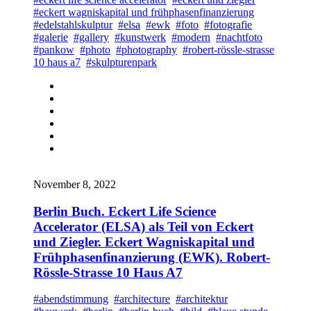
#eckert wagniskapital und frühphasenfinanzierung
#edelstahlskulptur
#elsa
#ewk
#foto
#fotografie
#galerie
#gallery
#kunstwerk
#modern
#nachtfoto
#pankow
#photo
#photography
#robert-rössle-strasse
10 haus a7
#skulpturenpark
November 8, 2022
Berlin Buch. Eckert Life Science
Accelerator (ELSA) als Teil von Eckert
und Ziegler. Eckert Wagniskapital und
Frühphasenfinanzierung (EWK). Robert-
Rössle-Strasse 10 Haus A7
#abendstimmung
#architecture
#architektur