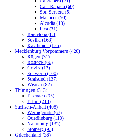
Capdepera (21)
Cala Ratjada (60)
Son Servera (5)
Manacor (50)
Alcudia (18)
Inca (31)
Barcelona (83)
Sevilla (168)
Katalonien (125)
Mecklenburg-Vorpommern (428)
Rügen (31)
Rostock (66)
Crivitz (12)
Schwerin (100)
Stralsund (137)
Wismar (82)
Thüringen (313)
Eisenach (95)
Erfurt (218)
Sachsen-Anhalt (408)
Wernigerode (67)
Quedlinburg (113)
Naumburg (135)
Stolberg (93)
Griechenland (36)