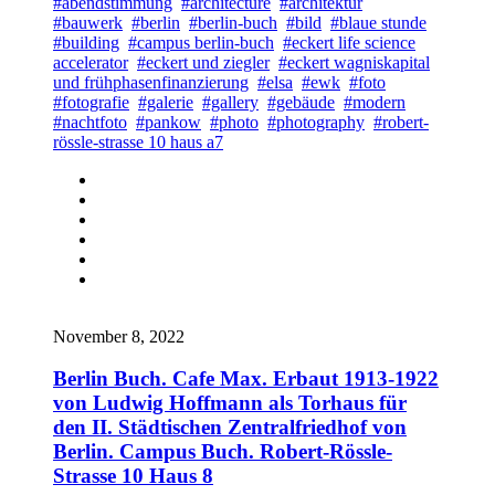
#abendstimmung
#architecture
#architektur
#bauwerk
#berlin
#berlin-buch
#bild
#blaue stunde
#building
#campus berlin-buch
#eckert life science
accelerator
#eckert und ziegler
#eckert wagniskapital
und frühphasenfinanzierung
#elsa
#ewk
#foto
#fotografie
#galerie
#gallery
#gebäude
#modern
#nachtfoto
#pankow
#photo
#photography
#robert-
rössle-strasse 10 haus a7
November 8, 2022
Berlin Buch. Cafe Max. Erbaut 1913-1922
von Ludwig Hoffmann als Torhaus für
den II. Städtischen Zentralfriedhof von
Berlin. Campus Buch. Robert-Rössle-
Strasse 10 Haus 8