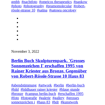
gmbh
#nachtfoto
#omeicos therapeutics
#pankow
#photo
#photography
#pramomolecular
#robert-
rössle-strasse 10
#satina
#satosea oncology
November 3, 2022
Berlin Buch Skulpturenpark. 'Grosses
Sonnenzeichen I' erschaffen 1995 von
Rainer Kriester aus Bronze. Gegenüber
von Robert-Rössle-Strasse 10 Haus 83
#abendstimmung
#artwork
#berlin
#berlin-buch
#bild
#bildhauer rainer kriester
#blaue stunde
#bronze
#campus berlin-buch
#erschaffen 1995
#foto
#fotografie
#galerie
#gallery
#grosses
sonnenzeichen i
#haus 83
#hdr
#kunstwerk