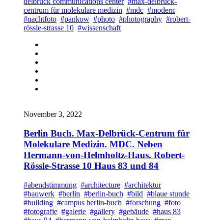
delbrück communications center
#max-delbrück-
centrum für molekulare medizin
#mdc
#modern
#nachtfoto
#pankow
#photo
#photography
#robert-
rössle-strasse 10
#wissenschaft
November 3, 2022
Berlin Buch. Max-Delbrück-Centrum für
Molekulare Medizin. MDC. Neben
Hermann-von-Helmholtz-Haus. Robert-
Rössle-Strasse 10 Haus 83 und 84
#abendstimmung
#architecture
#architektur
#bauwerk
#berlin
#berlin-buch
#bild
#blaue stunde
#building
#campus berlin-buch
#forschung
#foto
#fotografie
#galerie
#gallery
#gebäude
#haus 83