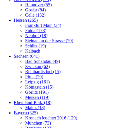
Hannover (55)
Goslar (84)
Celle (132)
Hessen (265)
Frankfurt Main (34)
Fulda (173)
Neuhof (18)
Steinau an der Strasse (20)
Schlitz (19)
Kalbach
Sachsen (641)
Bad Schandau (49)
Zwickau (62)
Reinhardtsdorf (15)
Pirna (29)
Leipzig (161)
Königstein (15)
Görlitz (191)
Meißen (119)
Rheinland-Pfalz (18)
Mainz (18)
Bayern (325)
Kronach leuchtet 2016 (129)
München (73)