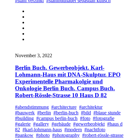
#stahl verzinkt
#stahlbildhauer sebastian kulisch
November 3, 2022
Berlin Buch. Gewerbeobjekt. Karl-
Lohmann-Haus mit DNA-Skulptur. EPO
Experimentelle Pharmakolgie und
Onkologie Berlin Buch. Campus Buch.
Robert-Rössle-Strasse 10 Haus D 82
#abendstimmung
#architecture
#architektur
#bauwerk
#berlin
#berlin-buch
#bild
#blaue stunde
#building
#campus berlin-buch
#foto
#fotografie
#galerie
#gallery
#gebäude
#gewerbeobjekt
#haus d
82
#karl-lohmann-haus
#modern
#nachtfoto
#pankow
#photo
#photography
#robert-rössle-strasse