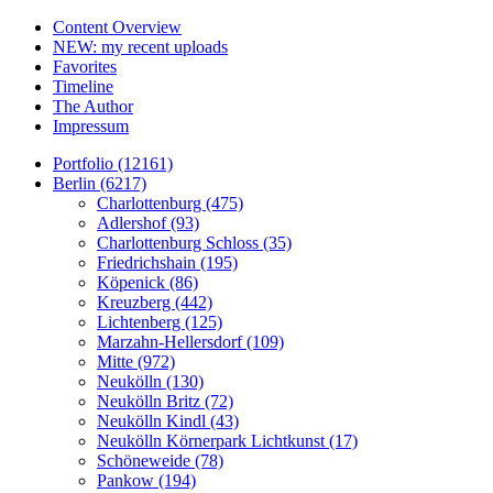
Content Overview
NEW: my recent uploads
Favorites
Timeline
The Author
Impressum
Portfolio (12161)
Berlin (6217)
Charlottenburg (475)
Adlershof (93)
Charlottenburg Schloss (35)
Friedrichshain (195)
Köpenick (86)
Kreuzberg (442)
Lichtenberg (125)
Marzahn-Hellersdorf (109)
Mitte (972)
Neukölln (130)
Neukölln Britz (72)
Neukölln Kindl (43)
Neukölln Körnerpark Lichtkunst (17)
Schöneweide (78)
Pankow (194)