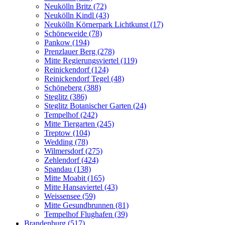
Neukölln Britz (72)
Neukölln Kindl (43)
Neukölln Körnerpark Lichtkunst (17)
Schöneweide (78)
Pankow (194)
Prenzlauer Berg (278)
Mitte Regierungsviertel (119)
Reinickendorf (124)
Reinickendorf Tegel (48)
Schöneberg (388)
Steglitz (386)
Steglitz Botanischer Garten (24)
Tempelhof (242)
Mitte Tiergarten (245)
Treptow (104)
Wedding (78)
Wilmersdorf (275)
Zehlendorf (424)
Spandau (138)
Mitte Moabit (165)
Mitte Hansaviertel (43)
Weissensee (59)
Mitte Gesundbrunnen (81)
Tempelhof Flughafen (39)
Brandenburg (517)