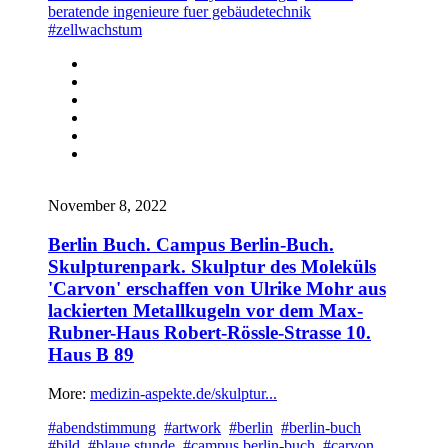
beratende ingenieure fuer gebäudetechnik
#zellwachstum
November 8, 2022
Berlin Buch. Campus Berlin-Buch.
Skulpturenpark. Skulptur des Moleküls
'Carvon' erschaffen von Ulrike Mohr aus
lackierten Metallkugeln vor dem Max-
Rubner-Haus Robert-Rössle-Strasse 10.
Haus B 89
More:
medizin-aspekte.de/skulptur...
#abendstimmung
#artwork
#berlin
#berlin-buch
#bild
#blaue stunde
#campus berlin-buch
#carvon