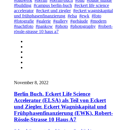
#bauwerk
#berlin
#berlin-buch
#bild
#blaue stunde
#building
#campus berlin-buch
#eckert life science
accelerator
#eckert und ziegler
#eckert wagniskapital
und frühphasenfinanzierung
#elsa
#ewk
#foto
#fotografie
#galerie
#gallery
#gebäude
#modern
#nachtfoto
#pankow
#photo
#photography
#robert-
rössle-strasse 10 haus a7
November 8, 2022
Berlin Buch. Eckert Life Science
Accelerator (ELSA) als Teil von Eckert
und Ziegler. Eckert Wagniskapital und
Frühphasenfinanzierung (EWK). Robert-
Rössle-Strasse 10 Haus A7