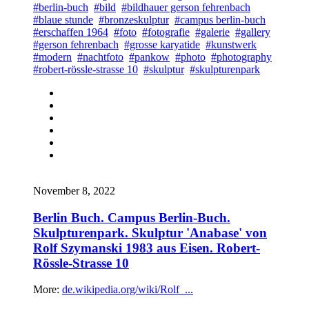
#berlin-buch
#bild
#bildhauer gerson fehrenbach
#blaue stunde
#bronzeskulptur
#campus berlin-buch
#erschaffen 1964
#foto
#fotografie
#galerie
#gallery
#gerson fehrenbach
#grosse karyatide
#kunstwerk
#modern
#nachtfoto
#pankow
#photo
#photography
#robert-rössle-strasse 10
#skulptur
#skulpturenpark
November 8, 2022
Berlin Buch. Campus Berlin-Buch.
Skulpturenpark. Skulptur 'Anabase' von
Rolf Szymanski 1983 aus Eisen. Robert-
Rössle-Strasse 10
More:
de.wikipedia.org/wiki/Rolf_...