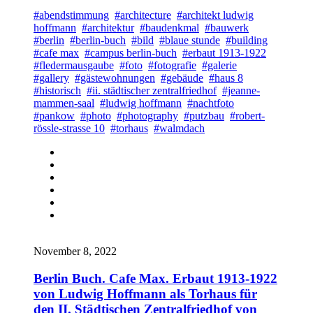
#abendstimmung
#architecture
#architekt ludwig
hoffmann
#architektur
#baudenkmal
#bauwerk
#berlin
#berlin-buch
#bild
#blaue stunde
#building
#cafe max
#campus berlin-buch
#erbaut 1913-1922
#fledermausgaube
#foto
#fotografie
#galerie
#gallery
#gästewohnungen
#gebäude
#haus 8
#historisch
#ii. städtischer zentralfriedhof
#jeanne-
mammen-saal
#ludwig hoffmann
#nachtfoto
#pankow
#photo
#photography
#putzbau
#robert-
rössle-strasse 10
#torhaus
#walmdach
November 8, 2022
Berlin Buch. Cafe Max. Erbaut 1913-1922
von Ludwig Hoffmann als Torhaus für
den II. Städtischen Zentralfriedhof von