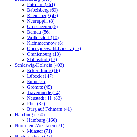
Potsdam (261)
Babelsberg (69)
Rheinsberg (47)
Neuruppin (8)
Grossbeeren (6)
Bernau (56)
Woltersdorf (10)
Kleinmachnow (6)
Oberspreewald-Lausitz (17)
Oranienburg (13)
Stahnsdorf (17)
Schleswig-Holstein (403)
Eckernförde (16)
Lübeck (147)
Eutin (25)
Grömitz (45)
Travemünde (14)
Neustadt i.H. (83)
Plön (32)
Burg auf Fehmarn (41)
Hamburg (160)
Hamburg (160)
Nordrhein-Westfalen (71)
Münster (71)
Niedersachsen (271)