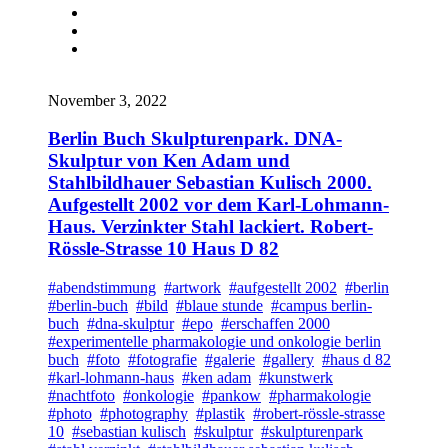
November 3, 2022
Berlin Buch Skulpturenpark. DNA-
Skulptur von Ken Adam und
Stahlbildhauer Sebastian Kulisch 2000.
Aufgestellt 2002 vor dem Karl-Lohmann-
Haus. Verzinkter Stahl lackiert. Robert-
Rössle-Strasse 10 Haus D 82
#abendstimmung
#artwork
#aufgestellt 2002
#berlin
#berlin-buch
#bild
#blaue stunde
#campus berlin-
buch
#dna-skulptur
#epo
#erschaffen 2000
#experimentelle pharmakologie und onkologie berlin
buch
#foto
#fotografie
#galerie
#gallery
#haus d 82
#karl-lohmann-haus
#ken adam
#kunstwerk
#nachtfoto
#onkologie
#pankow
#pharmakologie
#photo
#photography
#plastik
#robert-rössle-strasse
10
#sebastian kulisch
#skulptur
#skulpturenpark