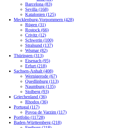
Barcelona (83)
Sevilla (168)
Katalonien (125)
Mecklenburg-Vorpommern (428)
Rügen (31)
Rostock (66)
Crivitz (12)
Schwerin (100)
Stralsund (137)
Wismar (82)
Thüringen (313)
Eisenach (95)
Erfurt (218)
Sachsen-Anhalt (408)
Wernigerode (67)
Quedlinburg (113)
Naumburg (135)
Stolberg (93)
Griechenland (36)
Rhodos (36)
Portugal (117)
Povoa de Varzim (117)
Portfolio (11728)
Baden-Württemberg (218)
Freiburg (218)