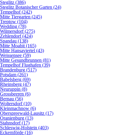
Steglitz (386)
Steglitz Botanischer Garten (24)
Tempelhof (242)
Mitte Tiergarten (245)
Treptow (104)
Wedding (78)
Wilmersdorf (275)
Zehlendorf (424)
Spandau (138)
Mitte Moabit (165)
Mitte Hansaviertel (43)
Weissensee (59)
Mitte Gesundbrunnen (81)
Tempelhof Flughafen (39)
Brandenburg (517)
Potsdam (261)
Babelsberg (69)
Rheinsberg (47)
Neuruppin (8)
Grossbeeren (6)
Bernau (56)
Woltersdorf (10)
Kleinmachnow (6)
Oberspreewald-Lausitz (17)
Oranienburg (13)
Stahnsdorf (17)
Schleswig-Holstein (403)
Eckernförde (16)