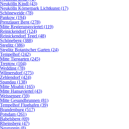
Neukölln Kindl (43)
Neukölln Körnerpark Lichtkunst (17)
Schöneweide (78)
Pankow (194)
Prenzlauer Berg (278)
Mitte Regierungsviertel (119)
Reinickendorf (124)
Reinickendorf Tegel (48)
Schöneberg (388)
Steglitz (386)
Steglitz Botanischer Garten (24)
Tempelhof (242)
Mitte Tiergarten (245)
Treptow (104)
Wedding (78)
Wilmersdorf (275)
Zehlendorf (424)
Spandau (138)
Mitte Moabit (165)
Mitte Hansaviertel (43)
Weissensee (59)
Mitte Gesundbrunnen (81)
Tempelhof Flughafen (39)
Brandenburg (517)
Potsdam (261)
Babelsberg (69)
Rheinsberg (47)
Neuruppin (8)