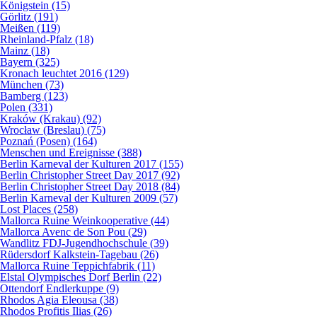
Königstein (15)
Görlitz (191)
Meißen (119)
Rheinland-Pfalz (18)
Mainz (18)
Bayern (325)
Kronach leuchtet 2016 (129)
München (73)
Bamberg (123)
Polen (331)
Kraków (Krakau) (92)
Wrocław (Breslau) (75)
Poznań (Posen) (164)
Menschen und Ereignisse (388)
Berlin Karneval der Kulturen 2017 (155)
Berlin Christopher Street Day 2017 (92)
Berlin Christopher Street Day 2018 (84)
Berlin Karneval der Kulturen 2009 (57)
Lost Places (258)
Mallorca Ruine Weinkooperative (44)
Mallorca Avenc de Son Pou (29)
Wandlitz FDJ-Jugendhochschule (39)
Rüdersdorf Kalkstein-Tagebau (26)
Mallorca Ruine Teppichfabrik (11)
Elstal Olympisches Dorf Berlin (22)
Ottendorf Endlerkuppe (9)
Rhodos Agia Eleousa (38)
Rhodos Profitis Ilias (26)