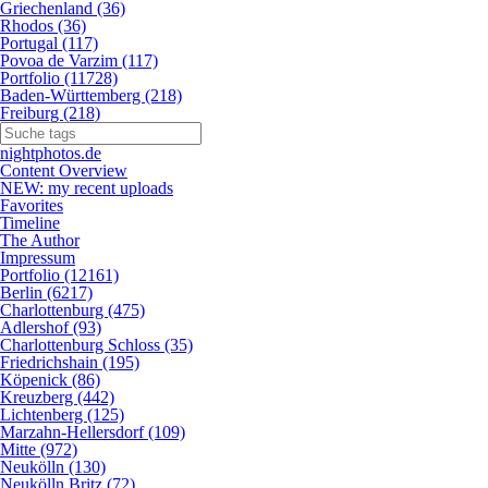
Griechenland (36)
Rhodos (36)
Portugal (117)
Povoa de Varzim (117)
Portfolio (11728)
Baden-Württemberg (218)
Freiburg (218)
nightphotos.de
Content Overview
NEW: my recent uploads
Favorites
Timeline
The Author
Impressum
Portfolio (12161)
Berlin (6217)
Charlottenburg (475)
Adlershof (93)
Charlottenburg Schloss (35)
Friedrichshain (195)
Köpenick (86)
Kreuzberg (442)
Lichtenberg (125)
Marzahn-Hellersdorf (109)
Mitte (972)
Neukölln (130)
Neukölln Britz (72)