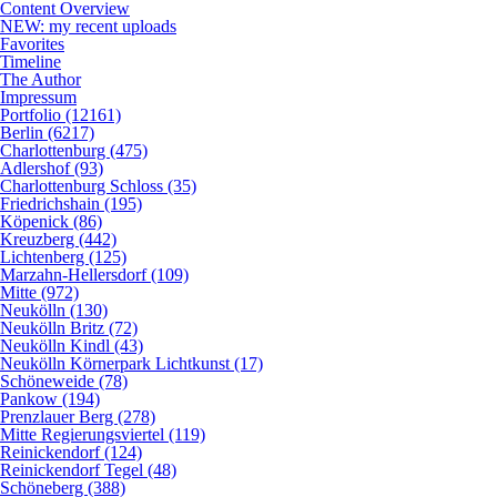
Content Overview
NEW: my recent uploads
Favorites
Timeline
The Author
Impressum
Portfolio (12161)
Berlin (6217)
Charlottenburg (475)
Adlershof (93)
Charlottenburg Schloss (35)
Friedrichshain (195)
Köpenick (86)
Kreuzberg (442)
Lichtenberg (125)
Marzahn-Hellersdorf (109)
Mitte (972)
Neukölln (130)
Neukölln Britz (72)
Neukölln Kindl (43)
Neukölln Körnerpark Lichtkunst (17)
Schöneweide (78)
Pankow (194)
Prenzlauer Berg (278)
Mitte Regierungsviertel (119)
Reinickendorf (124)
Reinickendorf Tegel (48)
Schöneberg (388)