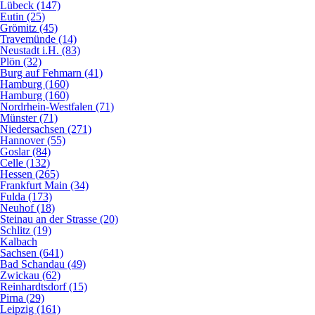
Lübeck (147)
Eutin (25)
Grömitz (45)
Travemünde (14)
Neustadt i.H. (83)
Plön (32)
Burg auf Fehmarn (41)
Hamburg (160)
Hamburg (160)
Nordrhein-Westfalen (71)
Münster (71)
Niedersachsen (271)
Hannover (55)
Goslar (84)
Celle (132)
Hessen (265)
Frankfurt Main (34)
Fulda (173)
Neuhof (18)
Steinau an der Strasse (20)
Schlitz (19)
Kalbach
Sachsen (641)
Bad Schandau (49)
Zwickau (62)
Reinhardtsdorf (15)
Pirna (29)
Leipzig (161)