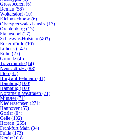
Grossbeeren (6)
Bernau (56)
Woltersdorf (10)
Kleinmachnow (6)
Oberspreewald-Lausitz (17)
Oranienburg (13)
Stahnsdorf (17)
Schleswig-Holstein (403)
Eckernförde (16)
Lübeck (147)
Eutin (25)
Grömitz (45)
Travemünde (14)
Neustadt i.H. (83)
Plön (32)
Burg auf Fehmarn (41)
Hamburg (160)
Hamburg (160)
Nordrhein-Westfalen (71)
Münster (71)
Niedersachsen (271)
Hannover (55)
Goslar (84)
Celle (132)
Hessen (265)
Frankfurt Main (34)
Fulda (173)
Neuhof (18)