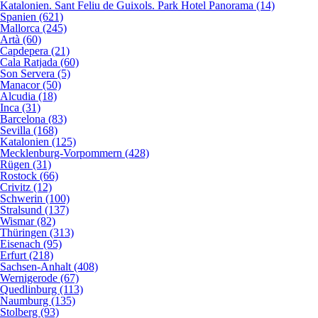
Katalonien. Sant Feliu de Guixols. Park Hotel Panorama (14)
Spanien (621)
Mallorca (245)
Artà (60)
Capdepera (21)
Cala Ratjada (60)
Son Servera (5)
Manacor (50)
Alcudia (18)
Inca (31)
Barcelona (83)
Sevilla (168)
Katalonien (125)
Mecklenburg-Vorpommern (428)
Rügen (31)
Rostock (66)
Crivitz (12)
Schwerin (100)
Stralsund (137)
Wismar (82)
Thüringen (313)
Eisenach (95)
Erfurt (218)
Sachsen-Anhalt (408)
Wernigerode (67)
Quedlinburg (113)
Naumburg (135)
Stolberg (93)