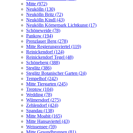
Mitte (972)
Neukölln (130)
Neukölln Britz (72)
Neukölln Kindl (43)
Neukölln Körnerpark Lichtkunst (17)
Schöneweide (78)
Pankow (194)
Prenzlauer Berg (278)
Mitte Regierungsviertel (119)
Reinickendorf (124)
Reinickendorf Tegel (48)
Schöneberg (388)
Steglitz (386)
Steglitz Botanischer Garten (24)
Tempelhof (242)
Mitte Tiergarten (245)
Treptow (104)
Wedding (78)
Wilmersdorf (275)
Zehlendorf (424)
Spandau (138)
Mitte Moabit (165)
Mitte Hansaviertel (43)
Weissensee (59)
Mitte Gesundbrunnen (81)