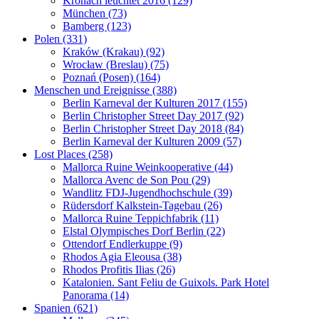
Kronach leuchtet 2016 (129)
München (73)
Bamberg (123)
Polen (331)
Kraków (Krakau) (92)
Wrocław (Breslau) (75)
Poznań (Posen) (164)
Menschen und Ereignisse (388)
Berlin Karneval der Kulturen 2017 (155)
Berlin Christopher Street Day 2017 (92)
Berlin Christopher Street Day 2018 (84)
Berlin Karneval der Kulturen 2009 (57)
Lost Places (258)
Mallorca Ruine Weinkooperative (44)
Mallorca Avenc de Son Pou (29)
Wandlitz FDJ-Jugendhochschule (39)
Rüdersdorf Kalkstein-Tagebau (26)
Mallorca Ruine Teppichfabrik (11)
Elstal Olympisches Dorf Berlin (22)
Ottendorf Endlerkuppe (9)
Rhodos Agia Eleousa (38)
Rhodos Profitis Ilias (26)
Katalonien. Sant Feliu de Guixols. Park Hotel
Panorama (14)
Spanien (621)