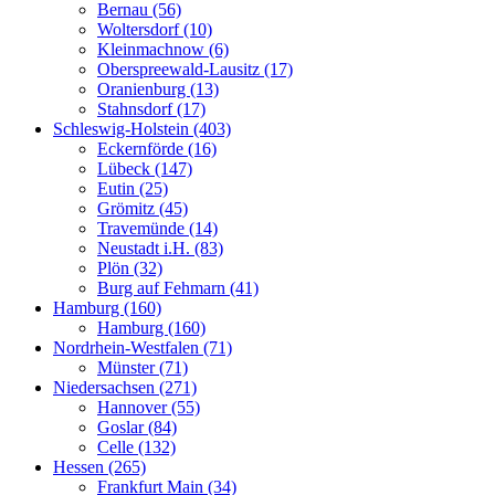
Bernau (56)
Woltersdorf (10)
Kleinmachnow (6)
Oberspreewald-Lausitz (17)
Oranienburg (13)
Stahnsdorf (17)
Schleswig-Holstein (403)
Eckernförde (16)
Lübeck (147)
Eutin (25)
Grömitz (45)
Travemünde (14)
Neustadt i.H. (83)
Plön (32)
Burg auf Fehmarn (41)
Hamburg (160)
Hamburg (160)
Nordrhein-Westfalen (71)
Münster (71)
Niedersachsen (271)
Hannover (55)
Goslar (84)
Celle (132)
Hessen (265)
Frankfurt Main (34)