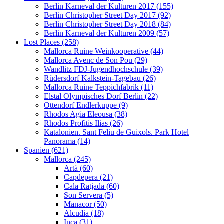
Berlin Karneval der Kulturen 2017 (155)
Berlin Christopher Street Day 2017 (92)
Berlin Christopher Street Day 2018 (84)
Berlin Karneval der Kulturen 2009 (57)
Lost Places (258)
Mallorca Ruine Weinkooperative (44)
Mallorca Avenc de Son Pou (29)
Wandlitz FDJ-Jugendhochschule (39)
Rüdersdorf Kalkstein-Tagebau (26)
Mallorca Ruine Teppichfabrik (11)
Elstal Olympisches Dorf Berlin (22)
Ottendorf Endlerkuppe (9)
Rhodos Agia Eleousa (38)
Rhodos Profitis Ilias (26)
Katalonien. Sant Feliu de Guixols. Park Hotel
Panorama (14)
Spanien (621)
Mallorca (245)
Artà (60)
Capdepera (21)
Cala Ratjada (60)
Son Servera (5)
Manacor (50)
Alcudia (18)
Inca (31)