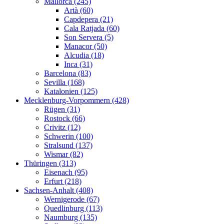
Mallorca (245)
Artà (60)
Capdepera (21)
Cala Ratjada (60)
Son Servera (5)
Manacor (50)
Alcudia (18)
Inca (31)
Barcelona (83)
Sevilla (168)
Katalonien (125)
Mecklenburg-Vorpommern (428)
Rügen (31)
Rostock (66)
Crivitz (12)
Schwerin (100)
Stralsund (137)
Wismar (82)
Thüringen (313)
Eisenach (95)
Erfurt (218)
Sachsen-Anhalt (408)
Wernigerode (67)
Quedlinburg (113)
Naumburg (135)