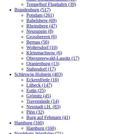
Tempelhof Flughafen (39)
Brandenburg (517)
Potsdam (261)
Babelsberg (69)
Rheinsberg (47)
Neuruppin (8)
Grossbeeren (6)
Bernau (56)
Woltersdorf (10)
Kleinmachnow (6)
Oberspreewald-Lausitz (17)
Oranienburg (13)
Stahnsdorf (17)
Schleswig-Holstein (403)
Eckernförde (16)
Lübeck (147)
Eutin (25)
Grömitz (45)
Travemünde (14)
Neustadt i.H. (83)
Plön (32)
Burg auf Fehmarn (41)
Hamburg (160)
Hamburg (160)
Nordrhein-Westfalen (71)