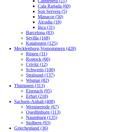
Capdepera (21)
Cala Ratjada (60)
Son Servera (5)
Manacor (50)
Alcudia (18)
Inca (31)
Barcelona (83)
Sevilla (168)
Katalonien (125)
Mecklenburg-Vorpommern (428)
Rügen (31)
Rostock (66)
Crivitz (12)
Schwerin (100)
Stralsund (137)
Wismar (82)
Thüringen (313)
Eisenach (95)
Erfurt (218)
Sachsen-Anhalt (408)
Wernigerode (67)
Quedlinburg (113)
Naumburg (135)
Stolberg (93)
Griechenland (36)