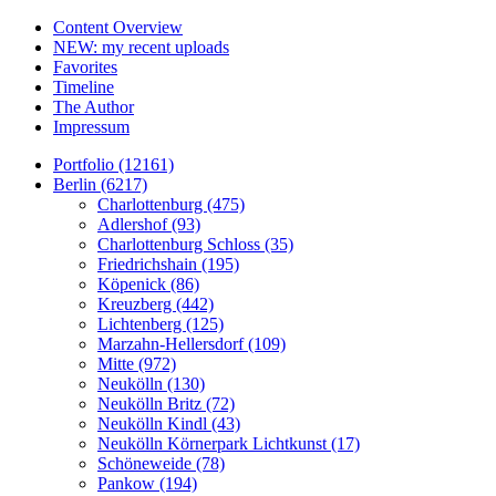
Content Overview
NEW: my recent uploads
Favorites
Timeline
The Author
Impressum
Portfolio (12161)
Berlin (6217)
Charlottenburg (475)
Adlershof (93)
Charlottenburg Schloss (35)
Friedrichshain (195)
Köpenick (86)
Kreuzberg (442)
Lichtenberg (125)
Marzahn-Hellersdorf (109)
Mitte (972)
Neukölln (130)
Neukölln Britz (72)
Neukölln Kindl (43)
Neukölln Körnerpark Lichtkunst (17)
Schöneweide (78)
Pankow (194)