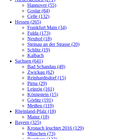
Hannover (55)
Goslar (84)
Celle (132)
Hessen (265)
Frankfurt Main (34)
Fulda (173)
Neuhof (18)
Steinau an der Strasse (20)
Schlitz (19)
Kalbach
Sachsen (641)
Bad Schandau (49)
Zwickau (62)
Reinhardtsdorf (15)
Pirna (29)
Leipzig (161)
Königstein (15)
Görlitz (191)
Meißen (119)
Rheinland-Pfalz (18)
Mainz (18)
Bayern (325)
Kronach leuchtet 2016 (129)
München (73)