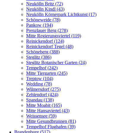
Neukölln Britz (72)
Neukölln Kindl (43)
Neukölln Körnerpark Lichtkunst (17)
Schöneweide (78)
Pankow (194)
Prenzlauer Berg (278)
Mitte Regierungsviertel (119)
Reinickendorf (124)
Reinickendorf Tegel (48)
Schöneberg (388)
Steglitz (386)
Steglitz Botanischer Garten (24)
Tempelhof (242)
Mitte Tiergarten (245)
Treptow (104)
Wedding (78)
Wilmersdorf (275)
Zehlendorf (424)
Spandau (138)
Mitte Moabit (165)
Mitte Hansaviertel (43)
Weissensee (59)
Mitte Gesundbrunnen (81)
Tempelhof Flughafen (39)
Brandenburg (517)