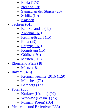
Fulda (173)
Neuhof (18)
Steinau an der Strasse (20)
Schlitz (19)
Kalbach
Sachsen (641)
Bad Schandau (49)
Zwickau (62)
Reinhardtsdorf (15)
Pirna (29)
Leipzig (161)
Königstein (15)
Görlitz (191)
Meißen (119)
Rheinland-Pfalz (18)
Mainz (18)
Bayern (325)
Kronach leuchtet 2016 (129)
München (73)
Bamberg (123)
Polen (331)
Kraków (Krakau) (92)
Wrocław (Breslau) (75)
Poznań (Posen) (164)
Menschen und Ereignisse (388)