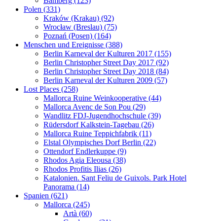
Bamberg (123)
Polen (331)
Kraków (Krakau) (92)
Wrocław (Breslau) (75)
Poznań (Posen) (164)
Menschen und Ereignisse (388)
Berlin Karneval der Kulturen 2017 (155)
Berlin Christopher Street Day 2017 (92)
Berlin Christopher Street Day 2018 (84)
Berlin Karneval der Kulturen 2009 (57)
Lost Places (258)
Mallorca Ruine Weinkooperative (44)
Mallorca Avenc de Son Pou (29)
Wandlitz FDJ-Jugendhochschule (39)
Rüdersdorf Kalkstein-Tagebau (26)
Mallorca Ruine Teppichfabrik (11)
Elstal Olympisches Dorf Berlin (22)
Ottendorf Endlerkuppe (9)
Rhodos Agia Eleousa (38)
Rhodos Profitis Ilias (26)
Katalonien. Sant Feliu de Guixols. Park Hotel
Panorama (14)
Spanien (621)
Mallorca (245)
Artà (60)