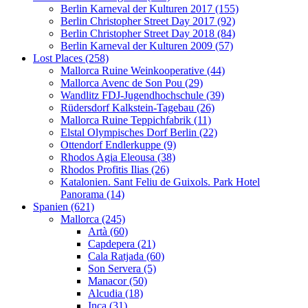
Berlin Karneval der Kulturen 2017 (155)
Berlin Christopher Street Day 2017 (92)
Berlin Christopher Street Day 2018 (84)
Berlin Karneval der Kulturen 2009 (57)
Lost Places (258)
Mallorca Ruine Weinkooperative (44)
Mallorca Avenc de Son Pou (29)
Wandlitz FDJ-Jugendhochschule (39)
Rüdersdorf Kalkstein-Tagebau (26)
Mallorca Ruine Teppichfabrik (11)
Elstal Olympisches Dorf Berlin (22)
Ottendorf Endlerkuppe (9)
Rhodos Agia Eleousa (38)
Rhodos Profitis Ilias (26)
Katalonien. Sant Feliu de Guixols. Park Hotel
Panorama (14)
Spanien (621)
Mallorca (245)
Artà (60)
Capdepera (21)
Cala Ratjada (60)
Son Servera (5)
Manacor (50)
Alcudia (18)
Inca (31)