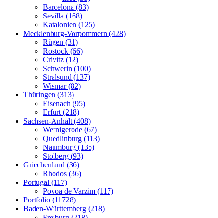
Barcelona (83)
Sevilla (168)
Katalonien (125)
Mecklenburg-Vorpommern (428)
Rügen (31)
Rostock (66)
Crivitz (12)
Schwerin (100)
Stralsund (137)
Wismar (82)
Thüringen (313)
Eisenach (95)
Erfurt (218)
Sachsen-Anhalt (408)
Wernigerode (67)
Quedlinburg (113)
Naumburg (135)
Stolberg (93)
Griechenland (36)
Rhodos (36)
Portugal (117)
Povoa de Varzim (117)
Portfolio (11728)
Baden-Württemberg (218)
Freiburg (218)