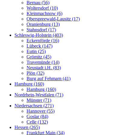
Bernau (56)
Woltersdorf (10)
Kleinmachnow (6)
Oberspreewald-Lausitz (17)
Oranienburg (13)
Stahnsdorf (17)
Schleswig-Holstein (403)
Eckernförde (16)
Lübeck (147)
Eutin (25)
Grömitz (45)
Travemünde (14)
Neustadt i.H. (83)
Plön (32)
Burg auf Fehmarn (41)
Hamburg (160)
Hamburg (160)
Nordrhein-Westfalen (71)
Münster (71)
Niedersachsen (271)
Hannover (55)
Goslar (84)
Celle (132)
Hessen (265)
Frankfurt Main (34)