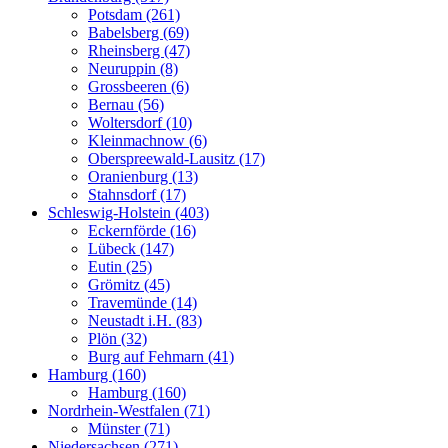
Potsdam (261)
Babelsberg (69)
Rheinsberg (47)
Neuruppin (8)
Grossbeeren (6)
Bernau (56)
Woltersdorf (10)
Kleinmachnow (6)
Oberspreewald-Lausitz (17)
Oranienburg (13)
Stahnsdorf (17)
Schleswig-Holstein (403)
Eckernförde (16)
Lübeck (147)
Eutin (25)
Grömitz (45)
Travemünde (14)
Neustadt i.H. (83)
Plön (32)
Burg auf Fehmarn (41)
Hamburg (160)
Hamburg (160)
Nordrhein-Westfalen (71)
Münster (71)
Niedersachsen (271)