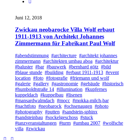
Juni 12, 2018
Zwickau neobarocke Villa Wolf erbaut
1911-1913 von Architekt Johannes
Zimmermann für Fabrikant Paul Wolf
#abendstimmung
#architecture
#architekt johannes
zimmermann
#architekten umbau aboa
#architektur
#baluster
#bar
#bauwerk
#bernhard götz
#bild
#blaue stunde
#building
#erbaut 1911-1913
#event
location
#foto
#fotografie
#friemann und wolf
#galerie
#gallery
#gastronomie
#gebäude
#historisch
#humboldtstraße 14
#illumination
#kupfernes
kuppeldach
#kuppelbau
#lisenen
#mansardwalmdach
#mocc
#mokka-milch-bar
#nachtfoto
#neobarock
#ochsenaugen
#photo
#photography
#putten
#sandstein-sphinx
#sandsteinbau
#sockelgeschoss
#stuck
#tanzveranstaltungen
#turm
#umbau 2007
#wolfsche
villa
#zwickau