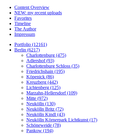
Content Overview
NEW: my recent uploads
Favorites
Timeline
The Author
Impressum
Portfolio (12161)
Berlin (6217)
Charlottenburg (475)
Adlershof (93)
Charlottenburg Schloss (35)
Friedrichshain (195)
Köpenick (86)
Kreuzberg (442)
Lichtenberg (125)
Marzahn-Hellersdorf (109)
Mitte (972)
Neukölln (130)
Neukölln Britz (72)
Neukölln Kindl (43)
Neukölln Körnerpark Lichtkunst (17)
Schöneweide (78)
Pankow (194)