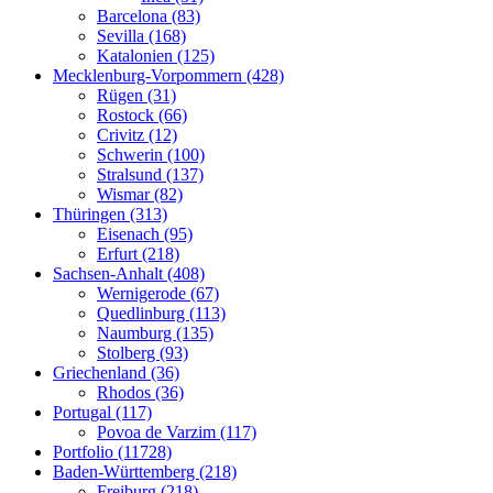
Barcelona (83)
Sevilla (168)
Katalonien (125)
Mecklenburg-Vorpommern (428)
Rügen (31)
Rostock (66)
Crivitz (12)
Schwerin (100)
Stralsund (137)
Wismar (82)
Thüringen (313)
Eisenach (95)
Erfurt (218)
Sachsen-Anhalt (408)
Wernigerode (67)
Quedlinburg (113)
Naumburg (135)
Stolberg (93)
Griechenland (36)
Rhodos (36)
Portugal (117)
Povoa de Varzim (117)
Portfolio (11728)
Baden-Württemberg (218)
Freiburg (218)