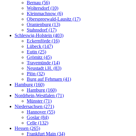
Bernau (56)
Woltersdorf (10)
Kleinmachnow (6)
Oberspreewald-Lausitz (17)
Oranienburg (13)
Stahnsdorf (17)
Schleswig-Holstein (403)
Eckernförde (16)
Lübeck (147)
Eutin (25)
Grömitz (45)
Travemünde (14)
Neustadt i.H. (83)
Plön (32)
Burg auf Fehmarn (41)
Hamburg (160)
Hamburg (160)
Nordrhein-Westfalen (71)
Münster (71)
Niedersachsen (271)
Hannover (55)
Goslar (84)
Celle (132)
Hessen (265)
Frankfurt Main (34)