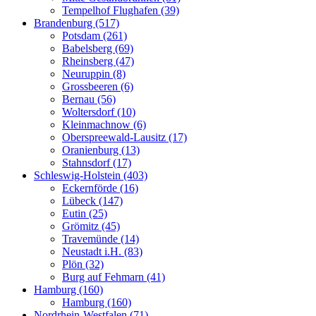
Tempelhof Flughafen (39)
Brandenburg (517)
Potsdam (261)
Babelsberg (69)
Rheinsberg (47)
Neuruppin (8)
Grossbeeren (6)
Bernau (56)
Woltersdorf (10)
Kleinmachnow (6)
Oberspreewald-Lausitz (17)
Oranienburg (13)
Stahnsdorf (17)
Schleswig-Holstein (403)
Eckernförde (16)
Lübeck (147)
Eutin (25)
Grömitz (45)
Travemünde (14)
Neustadt i.H. (83)
Plön (32)
Burg auf Fehmarn (41)
Hamburg (160)
Hamburg (160)
Nordrhein-Westfalen (71)