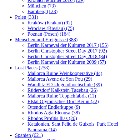
Kronach leuchtet 2016 (129)
München (73)
Bamberg (123)
Polen (331)
Kraków (Krakau) (92)
Wrocław (Breslau) (75)
Poznań (Posen) (164)
Menschen und Ereignisse (388)
Berlin Karneval der Kulturen 2017 (155)
Berlin Christopher Street Day 2017 (92)
Berlin Christopher Street Day 2018 (84)
Berlin Karneval der Kulturen 2009 (57)
Lost Places (258)
Mallorca Ruine Weinkooperative (44)
Mallorca Avenc de Son Pou (29)
Wandlitz FDJ-Jugendhochschule (39)
Rüdersdorf Kalkstein-Tagebau (26)
Mallorca Ruine Teppichfabrik (11)
Elstal Olympisches Dorf Berlin (22)
Ottendorf Endlerkuppe (9)
Rhodos Agia Eleousa (38)
Rhodos Profitis Ilias (26)
Katalonien. Sant Feliu de Guixols. Park Hotel
Panorama (14)
Spanien (621)