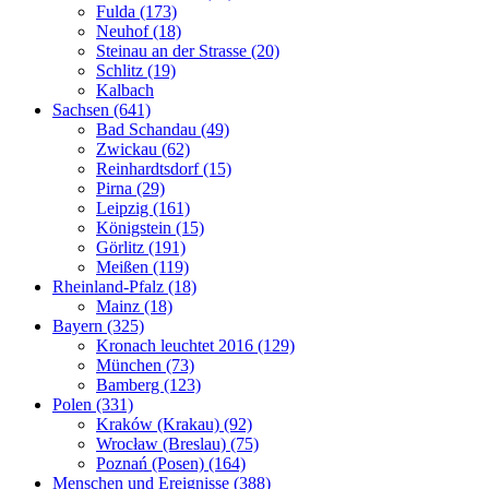
Fulda (173)
Neuhof (18)
Steinau an der Strasse (20)
Schlitz (19)
Kalbach
Sachsen (641)
Bad Schandau (49)
Zwickau (62)
Reinhardtsdorf (15)
Pirna (29)
Leipzig (161)
Königstein (15)
Görlitz (191)
Meißen (119)
Rheinland-Pfalz (18)
Mainz (18)
Bayern (325)
Kronach leuchtet 2016 (129)
München (73)
Bamberg (123)
Polen (331)
Kraków (Krakau) (92)
Wrocław (Breslau) (75)
Poznań (Posen) (164)
Menschen und Ereignisse (388)