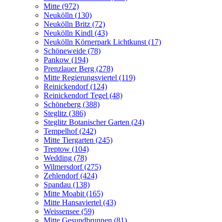
Mitte (972)
Neukölln (130)
Neukölln Britz (72)
Neukölln Kindl (43)
Neukölln Körnerpark Lichtkunst (17)
Schöneweide (78)
Pankow (194)
Prenzlauer Berg (278)
Mitte Regierungsviertel (119)
Reinickendorf (124)
Reinickendorf Tegel (48)
Schöneberg (388)
Steglitz (386)
Steglitz Botanischer Garten (24)
Tempelhof (242)
Mitte Tiergarten (245)
Treptow (104)
Wedding (78)
Wilmersdorf (275)
Zehlendorf (424)
Spandau (138)
Mitte Moabit (165)
Mitte Hansaviertel (43)
Weissensee (59)
Mitte Gesundbrunnen (81)