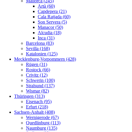
Mallorca (245)
Artà (60)
Capdepera (21)
Cala Ratjada (60)
Son Servera (5)
Manacor (50)
Alcudia (18)
Inca (31)
Barcelona (83)
Sevilla (168)
Katalonien (125)
Mecklenburg-Vorpommern (428)
Rügen (31)
Rostock (66)
Crivitz (12)
Schwerin (100)
Stralsund (137)
Wismar (82)
Thüringen (313)
Eisenach (95)
Erfurt (218)
Sachsen-Anhalt (408)
Wernigerode (67)
Quedlinburg (113)
Naumburg (135)