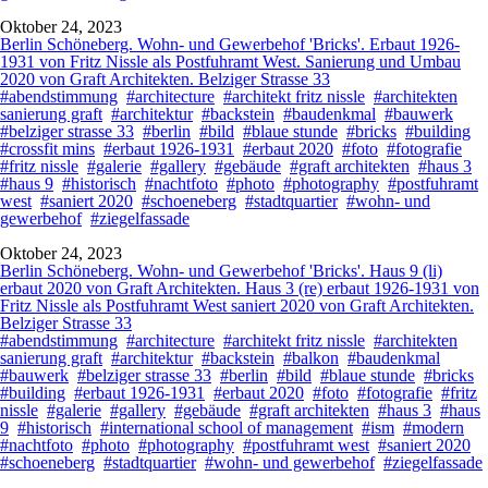
Oktober 24, 2023
Berlin Schöneberg. Wohn- und Gewerbehof 'Bricks'. Erbaut 1926-
1931 von Fritz Nissle als Postfuhramt West. Sanierung und Umbau
2020 von Graft Architekten. Belziger Strasse 33
#abendstimmung
#architecture
#architekt fritz nissle
#architekten
sanierung graft
#architektur
#backstein
#baudenkmal
#bauwerk
#belziger strasse 33
#berlin
#bild
#blaue stunde
#bricks
#building
#crossfit mins
#erbaut 1926-1931
#erbaut 2020
#foto
#fotografie
#fritz nissle
#galerie
#gallery
#gebäude
#graft architekten
#haus 3
#haus 9
#historisch
#nachtfoto
#photo
#photography
#postfuhramt
west
#saniert 2020
#schoeneberg
#stadtquartier
#wohn- und
gewerbehof
#ziegelfassade
Oktober 24, 2023
Berlin Schöneberg. Wohn- und Gewerbehof 'Bricks'. Haus 9 (li)
erbaut 2020 von Graft Architekten. Haus 3 (re) erbaut 1926-1931 von
Fritz Nissle als Postfuhramt West saniert 2020 von Graft Architekten.
Belziger Strasse 33
#abendstimmung
#architecture
#architekt fritz nissle
#architekten
sanierung graft
#architektur
#backstein
#balkon
#baudenkmal
#bauwerk
#belziger strasse 33
#berlin
#bild
#blaue stunde
#bricks
#building
#erbaut 1926-1931
#erbaut 2020
#foto
#fotografie
#fritz
nissle
#galerie
#gallery
#gebäude
#graft architekten
#haus 3
#haus
9
#historisch
#international school of management
#ism
#modern
#nachtfoto
#photo
#photography
#postfuhramt west
#saniert 2020
#schoeneberg
#stadtquartier
#wohn- und gewerbehof
#ziegelfassade