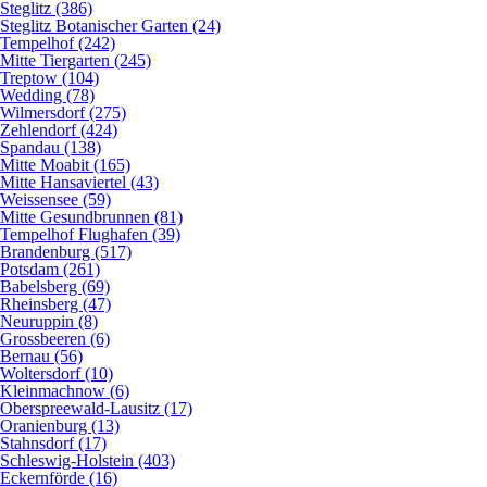
Steglitz (386)
Steglitz Botanischer Garten (24)
Tempelhof (242)
Mitte Tiergarten (245)
Treptow (104)
Wedding (78)
Wilmersdorf (275)
Zehlendorf (424)
Spandau (138)
Mitte Moabit (165)
Mitte Hansaviertel (43)
Weissensee (59)
Mitte Gesundbrunnen (81)
Tempelhof Flughafen (39)
Brandenburg (517)
Potsdam (261)
Babelsberg (69)
Rheinsberg (47)
Neuruppin (8)
Grossbeeren (6)
Bernau (56)
Woltersdorf (10)
Kleinmachnow (6)
Oberspreewald-Lausitz (17)
Oranienburg (13)
Stahnsdorf (17)
Schleswig-Holstein (403)
Eckernförde (16)