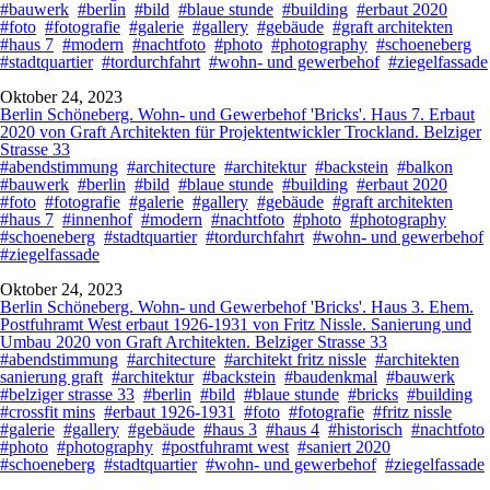
#bauwerk
#berlin
#bild
#blaue stunde
#building
#erbaut 2020
#foto
#fotografie
#galerie
#gallery
#gebäude
#graft architekten
#haus 7
#modern
#nachtfoto
#photo
#photography
#schoeneberg
#stadtquartier
#tordurchfahrt
#wohn- und gewerbehof
#ziegelfassade
Oktober 24, 2023
Berlin Schöneberg. Wohn- und Gewerbehof 'Bricks'. Haus 7. Erbaut
2020 von Graft Architekten für Projektentwickler Trockland. Belziger
Strasse 33
#abendstimmung
#architecture
#architektur
#backstein
#balkon
#bauwerk
#berlin
#bild
#blaue stunde
#building
#erbaut 2020
#foto
#fotografie
#galerie
#gallery
#gebäude
#graft architekten
#haus 7
#innenhof
#modern
#nachtfoto
#photo
#photography
#schoeneberg
#stadtquartier
#tordurchfahrt
#wohn- und gewerbehof
#ziegelfassade
Oktober 24, 2023
Berlin Schöneberg. Wohn- und Gewerbehof 'Bricks'. Haus 3. Ehem.
Postfuhramt West erbaut 1926-1931 von Fritz Nissle. Sanierung und
Umbau 2020 von Graft Architekten. Belziger Strasse 33
#abendstimmung
#architecture
#architekt fritz nissle
#architekten
sanierung graft
#architektur
#backstein
#baudenkmal
#bauwerk
#belziger strasse 33
#berlin
#bild
#blaue stunde
#bricks
#building
#crossfit mins
#erbaut 1926-1931
#foto
#fotografie
#fritz nissle
#galerie
#gallery
#gebäude
#haus 3
#haus 4
#historisch
#nachtfoto
#photo
#photography
#postfuhramt west
#saniert 2020
#schoeneberg
#stadtquartier
#wohn- und gewerbehof
#ziegelfassade