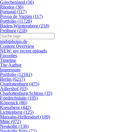
Griechenland (36)
Rhodos (36)
Portugal (117)
Povoa de Varzim (117)
Portfolio (11728)
Baden-Württemberg (218)
Freiburg (218)
nightphotos.de
Content Overview
NEW: my recent uploads
Favorites
Timeline
The Author
Impressum
Portfolio (12161)
Berlin (6217)
Charlottenburg (475)
Adlershof (93)
Charlottenburg Schloss (35)
Friedrichshain (195)
Köpenick (86)
Kreuzberg (442)
Lichtenberg (125)
Marzahn-Hellersdorf (109)
Mitte (972)
Neukölln (130)
Neukölln Britz (72)