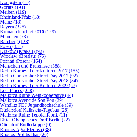
Königstein (15)
Görlitz (191)
Meißen (119)
Rheinland-Pfalz (18)
Mainz (18)
Bayern (325)
Kronach leuchtet 2016 (129)
München (73)
Bamberg (123)
Polen (331)
Kraków (Krakau) (92)
Wrocław (Breslau) (75)
Poznań (Posen) (164)
Menschen und Ereignisse (388)
Berlin Karneval der Kulturen 2017 (155)
Berlin Christopher Street Day 2017 (92)
Berlin Christopher Street Day 2018 (84)
Berlin Karneval der Kulturen 2009 (57)
Lost Places (258)
Mallorca Ruine Weinkooperative (44)
Mallorca Avenc de Son Pou (29)
Wandlitz FDJ-Jugendhochschule (39)
Rüdersdorf Kalkstein-Tagebau (26)
Mallorca Ruine Teppichfabrik (11)
Elstal Olympisches Dorf Berlin (22)
Ottendorf Endlerkuppe (9)
Rhodos Agia Eleousa (38)
Rhodos Profitis Ilias (26)