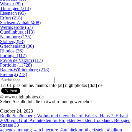
Wismar (82)
Thüringen (313)
Eisenach (95)
Erfurt (218)
Sachsen-Anhalt (408)
Wernigerode (67)
Quedlinburg (113)
Naumburg (135)
Stolberg (93)
Griechenland (36)
Rhodos (36)
Portugal (117)
Povoa de Varzim (117)
Portfolio (11728)
Baden-Württemberg (218)
Freiburg (218)
12161 pics online. mailto: info [at] nightphotos [dot] de
© www.nightphotos.de
Sehen Sie alle Inhalte in #wohn- und gewerbehof
Oktober 24, 2023
Berlin Schöneberg. Wohn- und Gewerbehof 'Bricks'. Haus 7. Erbaut
2020 von Graft Architekten für Projektentwickler Trockland. Belziger
Strasse 33
#abendstimmung
#architecture
#architektur
#backstein
#balkon