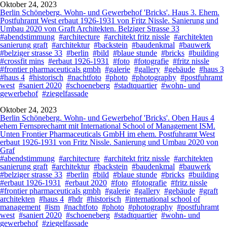
Oktober 24, 2023
Berlin Schöneberg. Wohn- und Gewerbehof 'Bricks'. Haus 3. Ehem.
Postfuhramt West erbaut 1926-1931 von Fritz Nissle. Sanierung und
Umbau 2020 von Graft Architekten. Belziger Strasse 33
#abendstimmung
#architecture
#architekt fritz nissle
#architekten
sanierung graft
#architektur
#backstein
#baudenkmal
#bauwerk
#belziger strasse 33
#berlin
#bild
#blaue stunde
#bricks
#building
#crossfit mins
#erbaut 1926-1931
#foto
#fotografie
#fritz nissle
#frontier pharmaceuticals gmbh
#galerie
#gallery
#gebäude
#haus 3
#haus 4
#historisch
#nachtfoto
#photo
#photography
#postfuhramt
west
#saniert 2020
#schoeneberg
#stadtquartier
#wohn- und
gewerbehof
#ziegelfassade
Oktober 24, 2023
Berlin Schöneberg. Wohn- und Gewerbehof 'Bricks'. Oben Haus 4
ehem Fernsprechamt mit International School of Management ISM.
Unten Frontier Pharmaceuticals GmbH im ehem. Postfuhramt West
erbaut 1926-1931 von Fritz Nissle. Sanierung und Umbau 2020 von
Graf
#abendstimmung
#architecture
#architekt fritz nissle
#architekten
sanierung graft
#architektur
#backstein
#baudenkmal
#bauwerk
#belziger strasse 33
#berlin
#bild
#blaue stunde
#bricks
#building
#erbaut 1926-1931
#erbaut 2020
#foto
#fotografie
#fritz nissle
#frontier pharmaceuticals gmbh
#galerie
#gallery
#gebäude
#graft
architekten
#haus 4
#hdr
#historisch
#international school of
management
#ism
#nachtfoto
#photo
#photography
#postfuhramt
west
#saniert 2020
#schoeneberg
#stadtquartier
#wohn- und
gewerbehof
#ziegelfassade