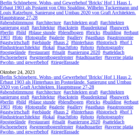
Berlin Schöneberg. Wohn- und Gewerbehof 'Bricks' Hof 1 Haus 1.
Erbaut 1903 als Postamt von Otto Spalding, Wilhelm Tuckermann und
Louis Ratzeburg. Sanierung und Umbau 2020 von Graft Architekten.
Hauptstrasse 27-28
#abendstimmung
#architecture
#architekten graft
#architekten
sanierung graft
#architektur
#backstein
#baudenkmal
#bauwerk
#berlin
#bild
#blaue stunde
#blendbogen
#bricks
#building
#erbaut
1903
#foto
#fotografie
#galerie
#gallery
#gasthaus
#gastronomie
#gastwirtschaft
#gebäude
#haus 2
#hinterhaus
#historisch
#hof 1
#industriearchitektur
#lokal
#nachtfoto
#photo
#photography
#postgelände
#restaurant
#risalit
#sanierung 2020
#satteldach
#schoeneberg
#segmentbogenfenster
#stadtquartier
#taverne platia
#wohn- und gewerbehof
#ziegelfassade
Oktober 24, 2023
Berlin Schöneberg. Wohn- und Gewerbehof 'Bricks' Hof 1 Haus 2.
Erbaut 1903 als Hinterhaus im Postgelände. Sanierung und Umbau
2020 von Graft Architekten. Hauptstrasse 27-28
#abendstimmung
#architecture
#architekten graft
#architekten
sanierung graft
#architektur
#backstein
#baudenkmal
#bauwerk
#berlin
#bild
#blaue stunde
#blendbogen
#bricks
#building
#erbaut
1903
#foto
#fotografie
#galerie
#gallery
#gasthaus
#gastronomie
#gastwirtschaft
#gebäude
#haus 2
#hinterhaus
#historisch
#hof 1
#industriearchitektur
#lokal
#nachtfoto
#photo
#photography
#postgelände
#restaurant
#risalit
#sanierung 2020
#satteldach
#schoeneberg
#segmentbogenfenster
#stadtquartier
#taverne platia
#wohn- und gewerbehof
#ziegelfassade