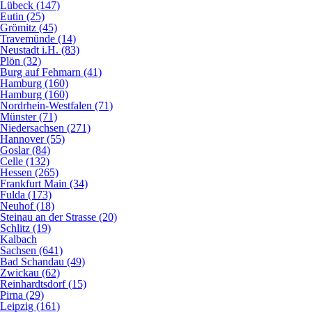
Lübeck (147)
Eutin (25)
Grömitz (45)
Travemünde (14)
Neustadt i.H. (83)
Plön (32)
Burg auf Fehmarn (41)
Hamburg (160)
Hamburg (160)
Nordrhein-Westfalen (71)
Münster (71)
Niedersachsen (271)
Hannover (55)
Goslar (84)
Celle (132)
Hessen (265)
Frankfurt Main (34)
Fulda (173)
Neuhof (18)
Steinau an der Strasse (20)
Schlitz (19)
Kalbach
Sachsen (641)
Bad Schandau (49)
Zwickau (62)
Reinhardtsdorf (15)
Pirna (29)
Leipzig (161)