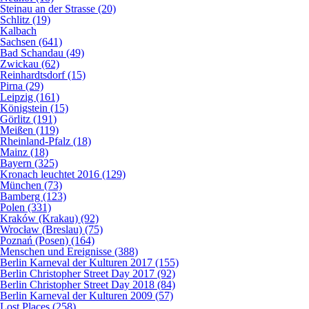
Steinau an der Strasse (20)
Schlitz (19)
Kalbach
Sachsen (641)
Bad Schandau (49)
Zwickau (62)
Reinhardtsdorf (15)
Pirna (29)
Leipzig (161)
Königstein (15)
Görlitz (191)
Meißen (119)
Rheinland-Pfalz (18)
Mainz (18)
Bayern (325)
Kronach leuchtet 2016 (129)
München (73)
Bamberg (123)
Polen (331)
Kraków (Krakau) (92)
Wrocław (Breslau) (75)
Poznań (Posen) (164)
Menschen und Ereignisse (388)
Berlin Karneval der Kulturen 2017 (155)
Berlin Christopher Street Day 2017 (92)
Berlin Christopher Street Day 2018 (84)
Berlin Karneval der Kulturen 2009 (57)
Lost Places (258)