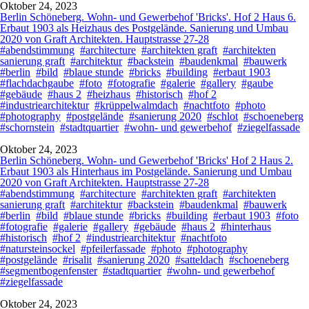
Oktober 24, 2023
Berlin Schöneberg. Wohn- und Gewerbehof 'Bricks'. Hof 2 Haus 6.
Erbaut 1903 als Heizhaus des Postgelände. Sanierung und Umbau
2020 von Graft Architekten. Hauptstrasse 27-28
#abendstimmung
#architecture
#architekten graft
#architekten
sanierung graft
#architektur
#backstein
#baudenkmal
#bauwerk
#berlin
#bild
#blaue stunde
#bricks
#building
#erbaut 1903
#flachdachgaube
#foto
#fotografie
#galerie
#gallery
#gaube
#gebäude
#haus 2
#heizhaus
#historisch
#hof 2
#industriearchitektur
#krüppelwalmdach
#nachtfoto
#photo
#photography
#postgelände
#sanierung 2020
#schlot
#schoeneberg
#schornstein
#stadtquartier
#wohn- und gewerbehof
#ziegelfassade
Oktober 24, 2023
Berlin Schöneberg. Wohn- und Gewerbehof 'Bricks' Hof 2 Haus 2.
Erbaut 1903 als Hinterhaus im Postgelände. Sanierung und Umbau
2020 von Graft Architekten. Hauptstrasse 27-28
#abendstimmung
#architecture
#architekten graft
#architekten
sanierung graft
#architektur
#backstein
#baudenkmal
#bauwerk
#berlin
#bild
#blaue stunde
#bricks
#building
#erbaut 1903
#foto
#fotografie
#galerie
#gallery
#gebäude
#haus 2
#hinterhaus
#historisch
#hof 2
#industriearchitektur
#nachtfoto
#natursteinsockel
#pfeilerfassade
#photo
#photography
#postgelände
#risalit
#sanierung 2020
#satteldach
#schoeneberg
#segmentbogenfenster
#stadtquartier
#wohn- und gewerbehof
#ziegelfassade
Oktober 24, 2023