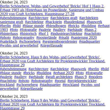
Oktober 24, 2023
Berlin Schöneberg. Wohn- und Gewerbehof 'Bricks' Hof 1 Haus 2.
Erbaut 1903 als Hinterhaus im Postgelände. Sanierung und Umbau
2020 von Graft Architekten. Hauptstrasse 27-28
#abendstimmung
#architecture
#architekten graft
#architekten
sanierung graft
#architektur
#backstein
#baudenkmal
#bauwerk
#berlin
#bild
#blaue stunde
#blendbogen
#bricks
#building
#erbaut
1903
#foto
#fotografie
#galerie
#gallery
#gebäude
#haus 2
#hinterhaus
#historisch
#hof 1
#industriearchitektur
#nachtfoto
#photo
#photography
#postgelände
#risalit
#sanierung 2020
#satteldach
#schoeneberg
#segmentbogenfenster
#stadtquartier
#wohn- und gewerbehof
#ziegelfassade
Oktober 24, 2023
Berlin Schöneberg. Haus 9 des Wohn- und Gewerbehof 'Bricks'.
Erbaut 2020 von Graft Architekten für Projektentwickler Trockland.
Hauptstrasse 29
#abendstimmung
#architecture
#architektur
#bauwerk
#berlin
#bild
#blaue stunde
#bricks
#building
#erbaut 2020
#foto
#fotografie
#galerie
#gallery
#gebäude
#graft architekten
#haus 9
#modern
#nachtfoto
#photo
#photography
#portal
#projektentwickler
trockland
#schoeneberg
#stadtquartier
#trockland
#wohn- und
gewerbehof
#ziegelfassade
Oktober 24, 2023
Berlin Schöneberg. Haus 9 des Wohn- und Gewerbehof 'Bricks'.
Erbaut 2020 von Graft Architekten für Projektentwickler Trockland.
Hauptstrasse 29