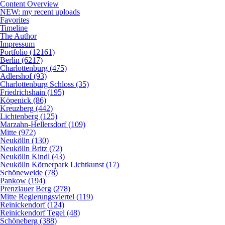
Content Overview
NEW: my recent uploads
Favorites
Timeline
The Author
Impressum
Portfolio (12161)
Berlin (6217)
Charlottenburg (475)
Adlershof (93)
Charlottenburg Schloss (35)
Friedrichshain (195)
Köpenick (86)
Kreuzberg (442)
Lichtenberg (125)
Marzahn-Hellersdorf (109)
Mitte (972)
Neukölln (130)
Neukölln Britz (72)
Neukölln Kindl (43)
Neukölln Körnerpark Lichtkunst (17)
Schöneweide (78)
Pankow (194)
Prenzlauer Berg (278)
Mitte Regierungsviertel (119)
Reinickendorf (124)
Reinickendorf Tegel (48)
Schöneberg (388)