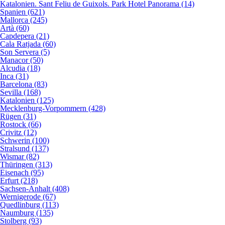
Katalonien. Sant Feliu de Guixols. Park Hotel Panorama (14)
Spanien (621)
Mallorca (245)
Artà (60)
Capdepera (21)
Cala Ratjada (60)
Son Servera (5)
Manacor (50)
Alcudia (18)
Inca (31)
Barcelona (83)
Sevilla (168)
Katalonien (125)
Mecklenburg-Vorpommern (428)
Rügen (31)
Rostock (66)
Crivitz (12)
Schwerin (100)
Stralsund (137)
Wismar (82)
Thüringen (313)
Eisenach (95)
Erfurt (218)
Sachsen-Anhalt (408)
Wernigerode (67)
Quedlinburg (113)
Naumburg (135)
Stolberg (93)