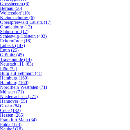
Grossbeeren (6)
Bernau (56)
Woltersdorf (10)
Kleinmachnow (6)
Oberspreewald-Lausitz (17)
Oranienburg (13)
Stahnsdorf (17)
Schleswig-Holstein (403)
Eckernförde (16)
Lübeck (147)
Eutin (25)
Grömitz (45)
Travemünde (14)
Neustadt i.H. (83)
Plön (32)
Burg auf Fehmarn (41)
Hamburg (160)
Hamburg (160)
Nordrhein-Westfalen (71)
Münster (71)
Niedersachsen (271)
Hannover (55)
Goslar (84)
Celle (132)
Hessen (265)
Frankfurt Main (34)
Fulda (173)
Neuhof (18)