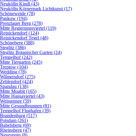
Neukölln Kindl (43)
Neukölln Körnerpark Lichtkunst (17)
Schöneweide (78)
Pankow (194)
Prenzlauer Berg (278)
Mitte Regierungsviertel (119)
Reinickendorf (124)
Reinickendorf Tegel (48)
Schöneberg (388)
Steglitz (386)
Steglitz Botanischer Garten (24)
Tempelhof (242)
Mitte Tiergarten (245)
Treptow (104)
Wedding (78)
Wilmersdorf (275)
Zehlendorf (424)
Spandau (138)
Mitte Moabit (165)
Mitte Hansaviertel (43)
Weissensee (59)
Mitte Gesundbrunnen (81)
Tempelhof Flughafen (39)
Brandenburg (517)
Potsdam (261)
Babelsberg (69)
Rheinsberg (47)
Neuruppin (8)