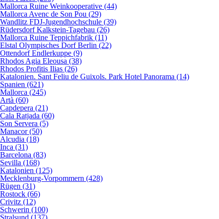
Mallorca Ruine Weinkooperative (44)
Mallorca Avenc de Son Pou (29)
Wandlitz FDJ-Jugendhochschule (39)
Rüdersdorf Kalkstein-Tagebau (26)
Mallorca Ruine Teppichfabrik (11)
Elstal Olympisches Dorf Berlin (22)
Ottendorf Endlerkuppe (9)
Rhodos Agia Eleousa (38)
Rhodos Profitis Ilias (26)
Katalonien. Sant Feliu de Guixols. Park Hotel Panorama (14)
Spanien (621)
Mallorca (245)
Artà (60)
Capdepera (21)
Cala Ratjada (60)
Son Servera (5)
Manacor (50)
Alcudia (18)
Inca (31)
Barcelona (83)
Sevilla (168)
Katalonien (125)
Mecklenburg-Vorpommern (428)
Rügen (31)
Rostock (66)
Crivitz (12)
Schwerin (100)
Stralsund (137)