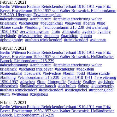
Februar 7, 2021
Berlin Wittenau Rathaus Reinickendorf erbaut 1910-1911 von Fritz
Beyer. Erweiterung 1950-1957 von Walter Briesenick. Eichborndamm
215-239. Übergang Erweiterungsbau
#abendstimmung
#architecture
#architekt erweiterung walter
briesenick
#architektur
#baudenkmal
#bauwerk
#berlin
#bild
#blaue stunde
#building
#eichborndamm 215-239
#erweiterung
1950-1957
#erweiterungsbau
#foto
#fotografie
#galerie
#gallery
#gebäude
#glasbausteine
#modern
#nachtfoto
#photo
#photography
#rathaus reinickendorf
#reinickendorf
#wittenau
Februar 7, 2021
Berlin Wittenau Rathaus Reinickendorf erbaut 1910-1911 von Fritz
Beyer. Erweiterung 1950-1957 von Walter Briesenick. Holländischer
Barock. Eichborndamm 215-239
#abendstimmung
#architecture
#architekt erweiterung walter
briesenick
#architekt fritz beyer
#architektur
#backstein
#baudenkmal
#bauwerk
#belvedere
#berlin
#bild
#blaue stunde
#building
#eichborndamm 215-239
#erbaut 1910-1911
#erweiterung
1950-1957
#faschen
#foto
#fotografie
#galerie
#gallery
#gebäude
#historisch
#holländischer barock
#nachtfoto
#photo
#photography
#rathaus reinickendorf
#reinickendorf
#stufengiebel
#treppengiebel
#turm
#wittenau
#ziegelbau
Februar 7, 2021
Berlin Wittenau Rathaus Reinickendorf erbaut 1910-1911 von Fritz
Beyer. Erweiterung 1950-1957 von Walter Briesenick. Holländischer
Barock. Eichborndamm 215-239