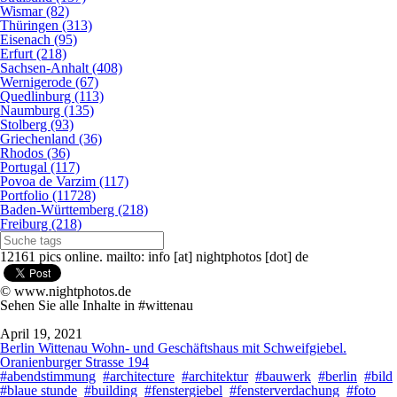
Wismar (82)
Thüringen (313)
Eisenach (95)
Erfurt (218)
Sachsen-Anhalt (408)
Wernigerode (67)
Quedlinburg (113)
Naumburg (135)
Stolberg (93)
Griechenland (36)
Rhodos (36)
Portugal (117)
Povoa de Varzim (117)
Portfolio (11728)
Baden-Württemberg (218)
Freiburg (218)
12161 pics online. mailto: info [at] nightphotos [dot] de
© www.nightphotos.de
Sehen Sie alle Inhalte in #wittenau
April 19, 2021
Berlin Wittenau Wohn- und Geschäftshaus mit Schweifgiebel.
Oranienburger Strasse 194
#abendstimmung
#architecture
#architektur
#bauwerk
#berlin
#bild
#blaue stunde
#building
#fenstergiebel
#fensterverdachung
#foto