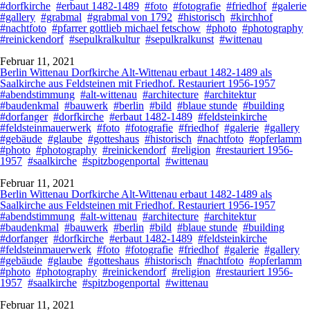
#dorfkirche
#erbaut 1482-1489
#foto
#fotografie
#friedhof
#galerie
#gallery
#grabmal
#grabmal von 1792
#historisch
#kirchhof
#nachtfoto
#pfarrer gottlieb michael fetschow
#photo
#photography
#reinickendorf
#sepulkralkultur
#sepulkralkunst
#wittenau
Februar 11, 2021
Berlin Wittenau Dorfkirche Alt-Wittenau erbaut 1482-1489 als
Saalkirche aus Feldsteinen mit Friedhof. Restauriert 1956-1957
#abendstimmung
#alt-wittenau
#architecture
#architektur
#baudenkmal
#bauwerk
#berlin
#bild
#blaue stunde
#building
#dorfanger
#dorfkirche
#erbaut 1482-1489
#feldsteinkirche
#feldsteinmauerwerk
#foto
#fotografie
#friedhof
#galerie
#gallery
#gebäude
#glaube
#gotteshaus
#historisch
#nachtfoto
#opferlamm
#photo
#photography
#reinickendorf
#religion
#restauriert 1956-
1957
#saalkirche
#spitzbogenportal
#wittenau
Februar 11, 2021
Berlin Wittenau Dorfkirche Alt-Wittenau erbaut 1482-1489 als
Saalkirche aus Feldsteinen mit Friedhof. Restauriert 1956-1957
#abendstimmung
#alt-wittenau
#architecture
#architektur
#baudenkmal
#bauwerk
#berlin
#bild
#blaue stunde
#building
#dorfanger
#dorfkirche
#erbaut 1482-1489
#feldsteinkirche
#feldsteinmauerwerk
#foto
#fotografie
#friedhof
#galerie
#gallery
#gebäude
#glaube
#gotteshaus
#historisch
#nachtfoto
#opferlamm
#photo
#photography
#reinickendorf
#religion
#restauriert 1956-
1957
#saalkirche
#spitzbogenportal
#wittenau
Februar 11, 2021