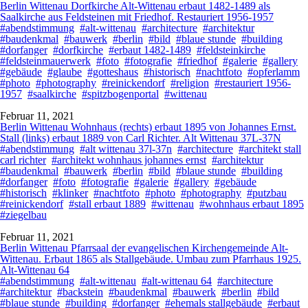
Berlin Wittenau Dorfkirche Alt-Wittenau erbaut 1482-1489 als
Saalkirche aus Feldsteinen mit Friedhof. Restauriert 1956-1957
#abendstimmung
#alt-wittenau
#architecture
#architektur
#baudenkmal
#bauwerk
#berlin
#bild
#blaue stunde
#building
#dorfanger
#dorfkirche
#erbaut 1482-1489
#feldsteinkirche
#feldsteinmauerwerk
#foto
#fotografie
#friedhof
#galerie
#gallery
#gebäude
#glaube
#gotteshaus
#historisch
#nachtfoto
#opferlamm
#photo
#photography
#reinickendorf
#religion
#restauriert 1956-
1957
#saalkirche
#spitzbogenportal
#wittenau
Februar 11, 2021
Berlin Wittenau Wohnhaus (rechts) erbaut 1895 von Johannes Ernst.
Stall (links) erbaut 1889 von Carl Richter. Alt Wittenau 37L-37N
#abendstimmung
#alt wittenau 37l-37n
#architecture
#architekt stall
carl richter
#architekt wohnhaus johannes ernst
#architektur
#baudenkmal
#bauwerk
#berlin
#bild
#blaue stunde
#building
#dorfanger
#foto
#fotografie
#galerie
#gallery
#gebäude
#historisch
#klinker
#nachtfoto
#photo
#photography
#putzbau
#reinickendorf
#stall erbaut 1889
#wittenau
#wohnhaus erbaut 1895
#ziegelbau
Februar 11, 2021
Berlin Wittenau Pfarrsaal der evangelischen Kirchengemeinde Alt-
Wittenau. Erbaut 1865 als Stallgebäude. Umbau zum Pfarrhaus 1925.
Alt-Wittenau 64
#abendstimmung
#alt-wittenau
#alt-wittenau 64
#architecture
#architektur
#backstein
#baudenkmal
#bauwerk
#berlin
#bild
#blaue stunde
#building
#dorfanger
#ehemals stallgebäude
#erbaut