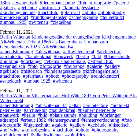
1865
#evangelisch
#fledermausgaube
#foto
#fotografie
#galerie
#gallery
#gebäude
#historisch
#kindertagesstaette
#kirchengemeinde
#nachtfoto
#pfarrsaal
#photo
#photography
#reinickendorf
#rundbogenfenster
#schleppgaube
#teilverputzt
#umbau 1925
#wittenau
#ziegelbau
Februar 11, 2021
Berlin Wittenau Kindertagesstätte der evangelischen Kirchengemeinde
Alt-Wittenau. Erbaut 1865 als Bauernhaus. Umbau zum
Gemeindehaus 1925. Alt-Wittenau 64
#abendstimmung
#alt-wittenau
#alt-wittenau 64
#architecture
#architektur
#baudenkmal
#bauwerk
#berlin
#bild
#blaue stunde
#building
#dorfanger
#ehemals bauernhaus
#erbaut 1865
#evangelisch
#foto
#fotografie
#freitreppe
#galerie
#gallery
#gebäude
#historisch
#kindertagesstaette
#kirchengemeinde
#nachtfoto
#pfarrhaus
#photo
#photography
#reinickendorf
#satteldach
#umbau 1925
#wittenau
Februar 11, 2021
Berlin Wittenau Villa erbaut als Hof Witte 1892 von Peter Wiitte in Alt-
Wittenau 34
#abendstimmung
#alt-wittenau 34
#altan
#architecture
#architekt
peter wiitte
#architektur
#baudenkmal
#bauherr peter witte
#bauwerk
#berlin
#bild
#blaue stunde
#building
#dorfanger
#drempel
#erbaut 1892
#fenstergewand
#fensterverdachung
#foto
#fotografie
#fugenschnitt
#galerie
#gallery
#gebäude
#historisch
#hof witte
#konsolgesims
#nachtfoto
#photo
#photography
#reinickendorf
#villa
#wittenau
#zahnfries