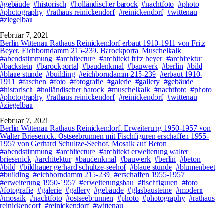
#gebäude
#historisch
#holländischer barock
#nachtfoto
#photo
#photography
#rathaus reinickendorf
#reinickendorf
#wittenau
#ziegelbau
Februar 7, 2021
Berlin Wittenau Rathaus Reinickendorf erbaut 1910-1911 von Fritz
Beyer. Eichborndamm 215-239. Barockportal Muschelkalk
#abendstimmung
#architecture
#architekt fritz beyer
#architektur
#backstein
#barockportal
#baudenkmal
#bauwerk
#berlin
#bild
#blaue stunde
#building
#eichborndamm 215-239
#erbaut 1910-
1911
#faschen
#foto
#fotografie
#galerie
#gallery
#gebäude
#historisch
#holländischer barock
#muschelkalk
#nachtfoto
#photo
#photography
#rathaus reinickendorf
#reinickendorf
#wittenau
#ziegelbau
Februar 7, 2021
Berlin Wittenau Rathaus Reinickendorf. Erweiterung 1950-1957 von
Walter Briesenick. Ostseebrunnen mit Fischfiguren erschaffen 1955-
1957 von Gerhard Schultze-Seehof. Mosaik auf Beton
#abendstimmung
#architecture
#architekt erweiterung walter
briesenick
#architektur
#baudenkmal
#bauwerk
#berlin
#beton
#bild
#bildhauer gerhard schultze-seehof
#blaue stunde
#blumenbeet
#building
#eichborndamm 215-239
#erschaffen 1955-1957
#erweiterung 1950-1957
#erweiterungsbau
#fischfiguren
#foto
#fotografie
#galerie
#gallery
#gebäude
#glasbausteine
#modern
#mosaik
#nachtfoto
#ostseebrunnen
#photo
#photography
#rathaus
reinickendorf
#reinickendorf
#wittenau