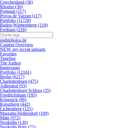
Griechenland (36)
Rhodos (36)
Portugal (117)
Povoa de Varzim (117)
Portfolio (11728)
Baden-Württemberg (218)
Freiburg (218)
nightphotos.de
Content Overview
NEW: my recent uploads
Favorites
Timeline
The Author
Impressum
Portfolio (12161)
Berlin (6217)
Charlottenburg (475)
Adlershof (93)
Charlottenburg Schloss (35)
Friedrichshain (195)
Köpenick (86)
Kreuzberg (442)
Lichtenberg (125)
Marzahn-Hellersdorf (109)
Mitte (972)
Neukölln (130)
Neukölln Britz (72)