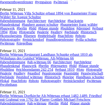
#segmentbogenfenster
#tympanon
#wittenau
Februar 11, 2021
Berlin Wittenau Villa Schultze erbaut 1894 von Baumeister Franz
Wähler für August Schultze
#abendstimmung
#architecture
#architektur
#backstein
#baudenkmal
#bauherr august schultze
#baumeister franz wähler
#bauwerk
#berlin
#bild
#blaue stunde
#building
#drempel
#erbaut
1894
#foto
#fotografie
#galerie
#gallery
#gebäude
#historisch
#konsolgesims
#lisenen
#mittelrisalit
#nachtfoto
#photo
#photography
#reinickendorf
#rundbogenfenster
#villa schultze
#wittenau
#ziegelbau
Februar 11, 2021
Berlin Wittenau Restaurant Landhaus Schupke erbaut 1810 als
Wohnhaus des Gutshof Wittenau. Alt-Wittenau 66
#abendstimmung
#alt-wittenau 66
#architecture
#architektur
#baudenkmal
#bauwerk
#berlin
#biergarten
#bild
#blaue stunde
#building
#eichborndamm 242-254
#erbaut 1810
#foto
#fotografie
#galerie
#gallery
#gasthof
#gastronomie
#gaststätte
#gastwirtschaft
#gebäude
#gutshof wittenau
#historisch
#kneipe
#landhaus schupke
#lokal
#nachtfoto
#photo
#photography
#reinickendorf
#wittenau
#wohnhaus
Februar 11, 2021
Berlin Wittenau Dorfkirche Alt-Wittenau erbaut 1482-1489. Friedhof
mit Grabmal von 1792 für Pfarrer Gottlieb Michael Fetschow
#abendstimmung
#alt-wittenau
#berlin
#bild
#blaue stunde