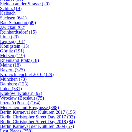
Steinau an der Strasse (20)
Schlitz (19)
Kalbach
Sachsen (641)
Bad Schandau (49)
Zwickau (62)
Reinhardtsdorf (15)
Pirna (29)
Leipzig (161)
Königstein (15)
Görlitz (191)
Meißen (119)
Rheinland-Pfalz (18)
Mainz (18)
Bayern (325)
Kronach leuchtet 2016 (129)
München (73)
Bamberg (123)
Polen (331)
Kraków (Krakau) (92)
Wrocław (Breslau) (75)
Poznań (Posen) (164)
Menschen und Ereignisse (388)
Berlin Karneval der Kulturen 2017 (155)
Berlin Christopher Street Day 2017 (92)
Berlin Christopher Street Day 2018 (84)
Berlin Karneval der Kulturen 2009 (57)
Lost Places (258)