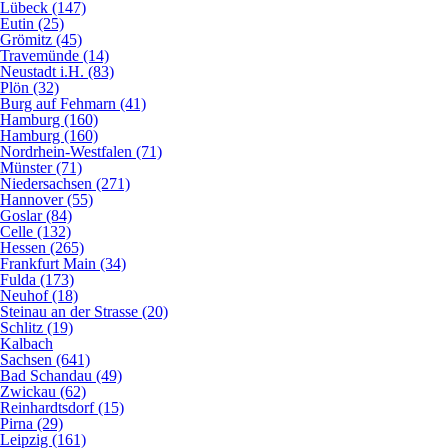
Lübeck (147)
Eutin (25)
Grömitz (45)
Travemünde (14)
Neustadt i.H. (83)
Plön (32)
Burg auf Fehmarn (41)
Hamburg (160)
Hamburg (160)
Nordrhein-Westfalen (71)
Münster (71)
Niedersachsen (271)
Hannover (55)
Goslar (84)
Celle (132)
Hessen (265)
Frankfurt Main (34)
Fulda (173)
Neuhof (18)
Steinau an der Strasse (20)
Schlitz (19)
Kalbach
Sachsen (641)
Bad Schandau (49)
Zwickau (62)
Reinhardtsdorf (15)
Pirna (29)
Leipzig (161)