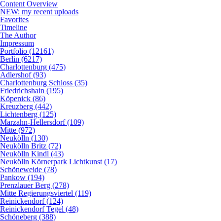
Content Overview
NEW: my recent uploads
Favorites
Timeline
The Author
Impressum
Portfolio (12161)
Berlin (6217)
Charlottenburg (475)
Adlershof (93)
Charlottenburg Schloss (35)
Friedrichshain (195)
Köpenick (86)
Kreuzberg (442)
Lichtenberg (125)
Marzahn-Hellersdorf (109)
Mitte (972)
Neukölln (130)
Neukölln Britz (72)
Neukölln Kindl (43)
Neukölln Körnerpark Lichtkunst (17)
Schöneweide (78)
Pankow (194)
Prenzlauer Berg (278)
Mitte Regierungsviertel (119)
Reinickendorf (124)
Reinickendorf Tegel (48)
Schöneberg (388)