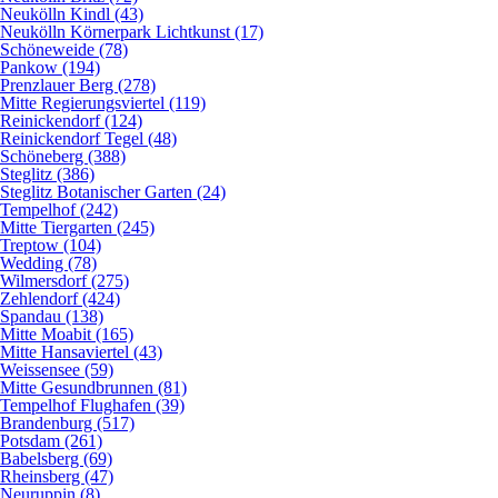
Neukölln Kindl (43)
Neukölln Körnerpark Lichtkunst (17)
Schöneweide (78)
Pankow (194)
Prenzlauer Berg (278)
Mitte Regierungsviertel (119)
Reinickendorf (124)
Reinickendorf Tegel (48)
Schöneberg (388)
Steglitz (386)
Steglitz Botanischer Garten (24)
Tempelhof (242)
Mitte Tiergarten (245)
Treptow (104)
Wedding (78)
Wilmersdorf (275)
Zehlendorf (424)
Spandau (138)
Mitte Moabit (165)
Mitte Hansaviertel (43)
Weissensee (59)
Mitte Gesundbrunnen (81)
Tempelhof Flughafen (39)
Brandenburg (517)
Potsdam (261)
Babelsberg (69)
Rheinsberg (47)
Neuruppin (8)