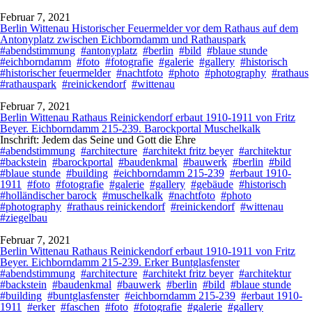
Februar 7, 2021
Berlin Wittenau Historischer Feuermelder vor dem Rathaus auf dem
Antonyplatz zwischen Eichborndamm und Rathauspark
#abendstimmung
#antonyplatz
#berlin
#bild
#blaue stunde
#eichborndamm
#foto
#fotografie
#galerie
#gallery
#historisch
#historischer feuermelder
#nachtfoto
#photo
#photography
#rathaus
#rathauspark
#reinickendorf
#wittenau
Februar 7, 2021
Berlin Wittenau Rathaus Reinickendorf erbaut 1910-1911 von Fritz
Beyer. Eichborndamm 215-239. Barockportal Muschelkalk
Inschrift: Jedem das Seine und Gott die Ehre
#abendstimmung
#architecture
#architekt fritz beyer
#architektur
#backstein
#barockportal
#baudenkmal
#bauwerk
#berlin
#bild
#blaue stunde
#building
#eichborndamm 215-239
#erbaut 1910-
1911
#foto
#fotografie
#galerie
#gallery
#gebäude
#historisch
#holländischer barock
#muschelkalk
#nachtfoto
#photo
#photography
#rathaus reinickendorf
#reinickendorf
#wittenau
#ziegelbau
Februar 7, 2021
Berlin Wittenau Rathaus Reinickendorf erbaut 1910-1911 von Fritz
Beyer. Eichborndamm 215-239. Erker Buntglasfenster
#abendstimmung
#architecture
#architekt fritz beyer
#architektur
#backstein
#baudenkmal
#bauwerk
#berlin
#bild
#blaue stunde
#building
#buntglasfenster
#eichborndamm 215-239
#erbaut 1910-
1911
#erker
#faschen
#foto
#fotografie
#galerie
#gallery