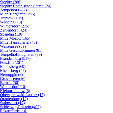
Steglitz (386)
Steglitz Botanischer Garten (24)
Tempelhof (242)
Mitte Tiergarten (245)
Treptow (104)
Wedding (78)
Wilmersdorf (275)
Zehlendorf (424)
Spandau (138)
Mitte Moabit (165)
Mitte Hansaviertel (43)
Weissensee (59)
Mitte Gesundbrunnen (81)
Tempelhof Flughafen (39)
Brandenburg (517)
Potsdam (261)
Babelsberg (69)
Rheinsberg (47)
Neuruppin (8)
Grossbeeren (6)
Bernau (56)
Woltersdorf (10)
Kleinmachnow (6)
Oberspreewald-Lausitz (17)
Oranienburg (13)
Stahnsdorf (17)
Schleswig-Holstein (403)
Eckernförde (16)