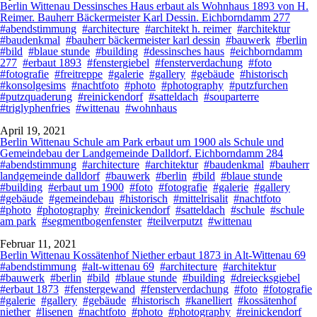
Berlin Wittenau Dessinsches Haus erbaut als Wohnhaus 1893 von H.
Reimer. Bauherr Bäckermeister Karl Dessin. Eichborndamm 277
#abendstimmung
#architecture
#architekt h. reimer
#architektur
#baudenkmal
#bauherr bäckermeister karl dessin
#bauwerk
#berlin
#bild
#blaue stunde
#building
#dessinsches haus
#eichborndamm
277
#erbaut 1893
#fenstergiebel
#fensterverdachung
#foto
#fotografie
#freitreppe
#galerie
#gallery
#gebäude
#historisch
#konsolgesims
#nachtfoto
#photo
#photography
#putzfurchen
#putzquaderung
#reinickendorf
#satteldach
#souparterre
#triglyphenfries
#wittenau
#wohnhaus
April 19, 2021
Berlin Wittenau Schule am Park erbaut um 1900 als Schule und
Gemeindebau der Landgemeinde Dalldorf. Eichborndamm 284
#abendstimmung
#architecture
#architektur
#baudenkmal
#bauherr
landgemeinde dalldorf
#bauwerk
#berlin
#bild
#blaue stunde
#building
#erbaut um 1900
#foto
#fotografie
#galerie
#gallery
#gebäude
#gemeindebau
#historisch
#mittelrisalit
#nachtfoto
#photo
#photography
#reinickendorf
#satteldach
#schule
#schule
am park
#segmentbogenfenster
#teilverputzt
#wittenau
Februar 11, 2021
Berlin Wittenau Kossätenhof Niether erbaut 1873 in Alt-Wittenau 69
#abendstimmung
#alt-wittenau 69
#architecture
#architektur
#bauwerk
#berlin
#bild
#blaue stunde
#building
#dreiecksgiebel
#erbaut 1873
#fenstergewand
#fensterverdachung
#foto
#fotografie
#galerie
#gallery
#gebäude
#historisch
#kanelliert
#kossätenhof
niether
#lisenen
#nachtfoto
#photo
#photography
#reinickendorf