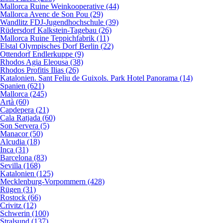
Mallorca Ruine Weinkooperative (44)
Mallorca Avenc de Son Pou (29)
Wandlitz FDJ-Jugendhochschule (39)
Rüdersdorf Kalkstein-Tagebau (26)
Mallorca Ruine Teppichfabrik (11)
Elstal Olympisches Dorf Berlin (22)
Ottendorf Endlerkuppe (9)
Rhodos Agia Eleousa (38)
Rhodos Profitis Ilias (26)
Katalonien. Sant Feliu de Guixols. Park Hotel Panorama (14)
Spanien (621)
Mallorca (245)
Artà (60)
Capdepera (21)
Cala Ratjada (60)
Son Servera (5)
Manacor (50)
Alcudia (18)
Inca (31)
Barcelona (83)
Sevilla (168)
Katalonien (125)
Mecklenburg-Vorpommern (428)
Rügen (31)
Rostock (66)
Crivitz (12)
Schwerin (100)
Stralsund (137)