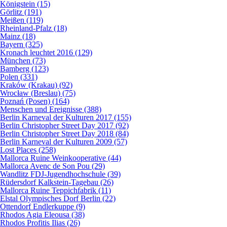
Königstein (15)
Görlitz (191)
Meißen (119)
Rheinland-Pfalz (18)
Mainz (18)
Bayern (325)
Kronach leuchtet 2016 (129)
München (73)
Bamberg (123)
Polen (331)
Kraków (Krakau) (92)
Wrocław (Breslau) (75)
Poznań (Posen) (164)
Menschen und Ereignisse (388)
Berlin Karneval der Kulturen 2017 (155)
Berlin Christopher Street Day 2017 (92)
Berlin Christopher Street Day 2018 (84)
Berlin Karneval der Kulturen 2009 (57)
Lost Places (258)
Mallorca Ruine Weinkooperative (44)
Mallorca Avenc de Son Pou (29)
Wandlitz FDJ-Jugendhochschule (39)
Rüdersdorf Kalkstein-Tagebau (26)
Mallorca Ruine Teppichfabrik (11)
Elstal Olympisches Dorf Berlin (22)
Ottendorf Endlerkuppe (9)
Rhodos Agia Eleousa (38)
Rhodos Profitis Ilias (26)