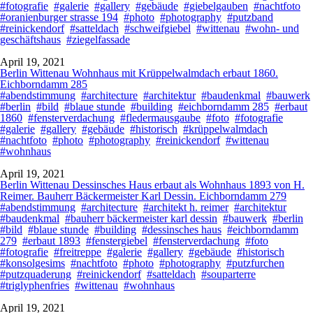
#fotografie
#galerie
#gallery
#gebäude
#giebelgauben
#nachtfoto
#oranienburger strasse 194
#photo
#photography
#putzband
#reinickendorf
#satteldach
#schweifgiebel
#wittenau
#wohn- und
geschäftshaus
#ziegelfassade
April 19, 2021
Berlin Wittenau Wohnhaus mit Krüppelwalmdach erbaut 1860.
Eichborndamm 285
#abendstimmung
#architecture
#architektur
#baudenkmal
#bauwerk
#berlin
#bild
#blaue stunde
#building
#eichborndamm 285
#erbaut
1860
#fensterverdachung
#fledermausgaube
#foto
#fotografie
#galerie
#gallery
#gebäude
#historisch
#krüppelwalmdach
#nachtfoto
#photo
#photography
#reinickendorf
#wittenau
#wohnhaus
April 19, 2021
Berlin Wittenau Dessinsches Haus erbaut als Wohnhaus 1893 von H.
Reimer. Bauherr Bäckermeister Karl Dessin. Eichborndamm 279
#abendstimmung
#architecture
#architekt h. reimer
#architektur
#baudenkmal
#bauherr bäckermeister karl dessin
#bauwerk
#berlin
#bild
#blaue stunde
#building
#dessinsches haus
#eichborndamm
279
#erbaut 1893
#fenstergiebel
#fensterverdachung
#foto
#fotografie
#freitreppe
#galerie
#gallery
#gebäude
#historisch
#konsolgesims
#nachtfoto
#photo
#photography
#putzfurchen
#putzquaderung
#reinickendorf
#satteldach
#souparterre
#triglyphenfries
#wittenau
#wohnhaus
April 19, 2021