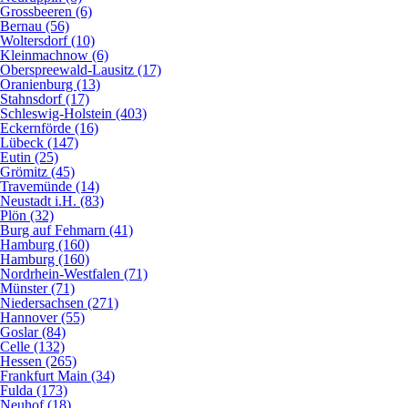
Grossbeeren (6)
Bernau (56)
Woltersdorf (10)
Kleinmachnow (6)
Oberspreewald-Lausitz (17)
Oranienburg (13)
Stahnsdorf (17)
Schleswig-Holstein (403)
Eckernförde (16)
Lübeck (147)
Eutin (25)
Grömitz (45)
Travemünde (14)
Neustadt i.H. (83)
Plön (32)
Burg auf Fehmarn (41)
Hamburg (160)
Hamburg (160)
Nordrhein-Westfalen (71)
Münster (71)
Niedersachsen (271)
Hannover (55)
Goslar (84)
Celle (132)
Hessen (265)
Frankfurt Main (34)
Fulda (173)
Neuhof (18)