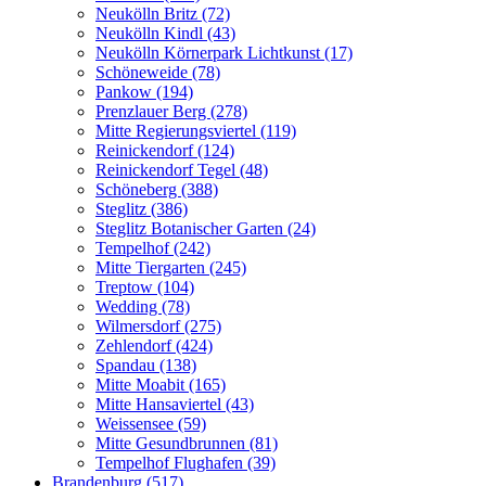
Neukölln Britz (72)
Neukölln Kindl (43)
Neukölln Körnerpark Lichtkunst (17)
Schöneweide (78)
Pankow (194)
Prenzlauer Berg (278)
Mitte Regierungsviertel (119)
Reinickendorf (124)
Reinickendorf Tegel (48)
Schöneberg (388)
Steglitz (386)
Steglitz Botanischer Garten (24)
Tempelhof (242)
Mitte Tiergarten (245)
Treptow (104)
Wedding (78)
Wilmersdorf (275)
Zehlendorf (424)
Spandau (138)
Mitte Moabit (165)
Mitte Hansaviertel (43)
Weissensee (59)
Mitte Gesundbrunnen (81)
Tempelhof Flughafen (39)
Brandenburg (517)