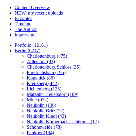
Content Overview
NEW: my recent uploads
Favorites
Timeline
The Author
Impressum
Portfolio (12161)
Berlin (6217)
Charlottenburg (475)
Adlershof (93)
Charlottenburg Schloss (35)
Friedrichshain (195)
Köpenick (86)
Kreuzberg (442)
Lichtenberg (125)
Marzahn-Hellersdorf (109)
Mitte (972)
Neukölln (130)
Neukölln Britz (72)
Neukölln Kindl (43)
Neukölln Körnerpark Lichtkunst (17)
Schöneweide (78)
Pankow (194)