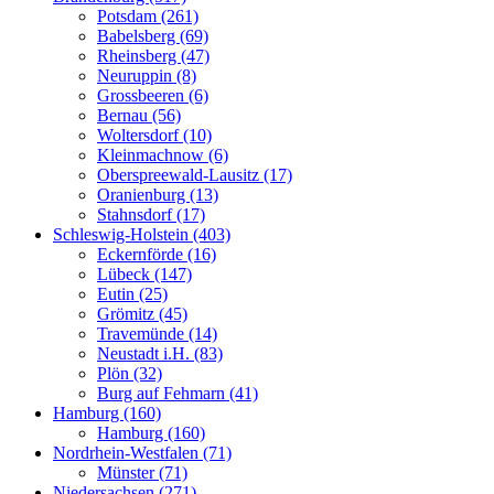
Potsdam (261)
Babelsberg (69)
Rheinsberg (47)
Neuruppin (8)
Grossbeeren (6)
Bernau (56)
Woltersdorf (10)
Kleinmachnow (6)
Oberspreewald-Lausitz (17)
Oranienburg (13)
Stahnsdorf (17)
Schleswig-Holstein (403)
Eckernförde (16)
Lübeck (147)
Eutin (25)
Grömitz (45)
Travemünde (14)
Neustadt i.H. (83)
Plön (32)
Burg auf Fehmarn (41)
Hamburg (160)
Hamburg (160)
Nordrhein-Westfalen (71)
Münster (71)
Niedersachsen (271)