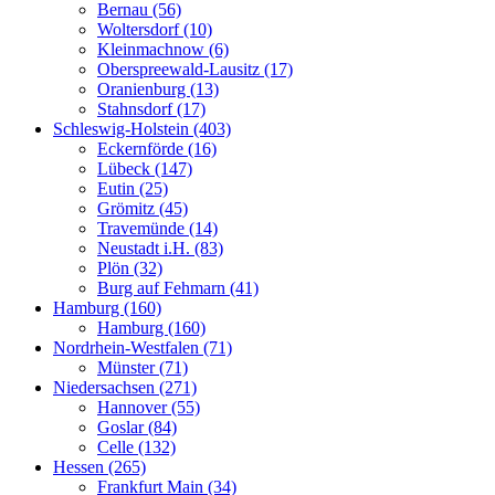
Bernau (56)
Woltersdorf (10)
Kleinmachnow (6)
Oberspreewald-Lausitz (17)
Oranienburg (13)
Stahnsdorf (17)
Schleswig-Holstein (403)
Eckernförde (16)
Lübeck (147)
Eutin (25)
Grömitz (45)
Travemünde (14)
Neustadt i.H. (83)
Plön (32)
Burg auf Fehmarn (41)
Hamburg (160)
Hamburg (160)
Nordrhein-Westfalen (71)
Münster (71)
Niedersachsen (271)
Hannover (55)
Goslar (84)
Celle (132)
Hessen (265)
Frankfurt Main (34)