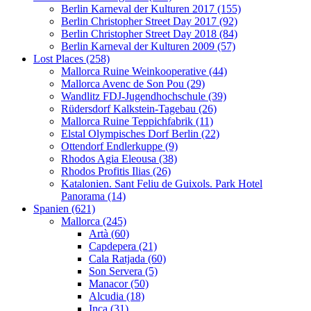
Berlin Karneval der Kulturen 2017 (155)
Berlin Christopher Street Day 2017 (92)
Berlin Christopher Street Day 2018 (84)
Berlin Karneval der Kulturen 2009 (57)
Lost Places (258)
Mallorca Ruine Weinkooperative (44)
Mallorca Avenc de Son Pou (29)
Wandlitz FDJ-Jugendhochschule (39)
Rüdersdorf Kalkstein-Tagebau (26)
Mallorca Ruine Teppichfabrik (11)
Elstal Olympisches Dorf Berlin (22)
Ottendorf Endlerkuppe (9)
Rhodos Agia Eleousa (38)
Rhodos Profitis Ilias (26)
Katalonien. Sant Feliu de Guixols. Park Hotel
Panorama (14)
Spanien (621)
Mallorca (245)
Artà (60)
Capdepera (21)
Cala Ratjada (60)
Son Servera (5)
Manacor (50)
Alcudia (18)
Inca (31)