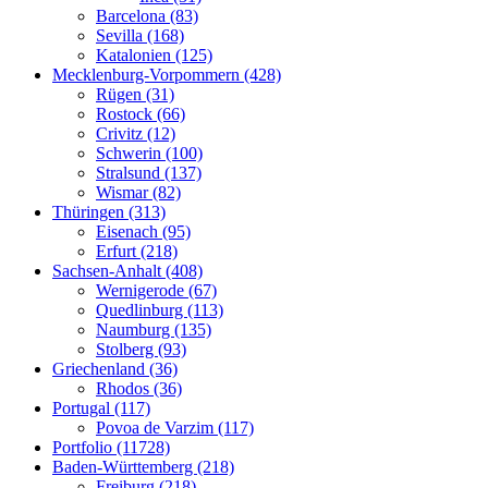
Barcelona (83)
Sevilla (168)
Katalonien (125)
Mecklenburg-Vorpommern (428)
Rügen (31)
Rostock (66)
Crivitz (12)
Schwerin (100)
Stralsund (137)
Wismar (82)
Thüringen (313)
Eisenach (95)
Erfurt (218)
Sachsen-Anhalt (408)
Wernigerode (67)
Quedlinburg (113)
Naumburg (135)
Stolberg (93)
Griechenland (36)
Rhodos (36)
Portugal (117)
Povoa de Varzim (117)
Portfolio (11728)
Baden-Württemberg (218)
Freiburg (218)