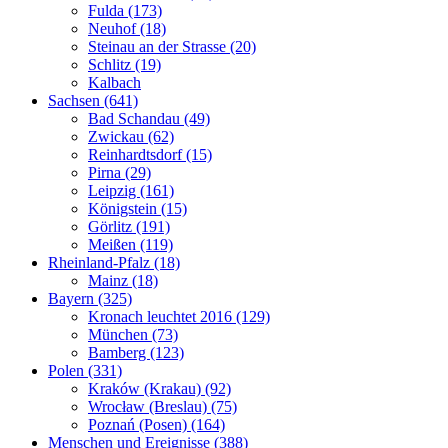
Fulda (173)
Neuhof (18)
Steinau an der Strasse (20)
Schlitz (19)
Kalbach
Sachsen (641)
Bad Schandau (49)
Zwickau (62)
Reinhardtsdorf (15)
Pirna (29)
Leipzig (161)
Königstein (15)
Görlitz (191)
Meißen (119)
Rheinland-Pfalz (18)
Mainz (18)
Bayern (325)
Kronach leuchtet 2016 (129)
München (73)
Bamberg (123)
Polen (331)
Kraków (Krakau) (92)
Wrocław (Breslau) (75)
Poznań (Posen) (164)
Menschen und Ereignisse (388)