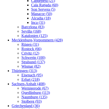
Capdepera (21)
Cala Ratjada (60)
Son Servera (5)
Manacor (50)
Alcudia (18)
Inca (31)
Barcelona (83)
Sevilla (168)
Katalonien (125)
Mecklenburg-Vorpommern (428)
Rügen (31)
Rostock (66)
Crivitz (12)
Schwerin (100)
Stralsund (137)
Wismar (82)
Thüringen (313)
Eisenach (95)
Erfurt (218)
Sachsen-Anhalt (408)
Wernigerode (67)
Quedlinburg (113)
Naumburg (135)
Stolberg (93)
Griechenland (36)