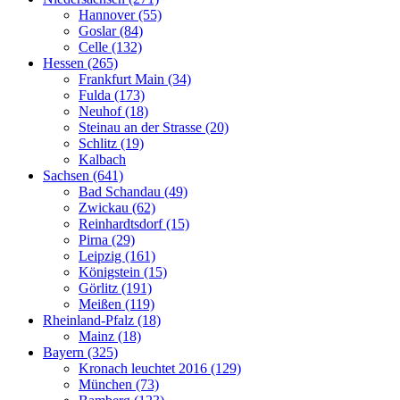
Hannover (55)
Goslar (84)
Celle (132)
Hessen (265)
Frankfurt Main (34)
Fulda (173)
Neuhof (18)
Steinau an der Strasse (20)
Schlitz (19)
Kalbach
Sachsen (641)
Bad Schandau (49)
Zwickau (62)
Reinhardtsdorf (15)
Pirna (29)
Leipzig (161)
Königstein (15)
Görlitz (191)
Meißen (119)
Rheinland-Pfalz (18)
Mainz (18)
Bayern (325)
Kronach leuchtet 2016 (129)
München (73)