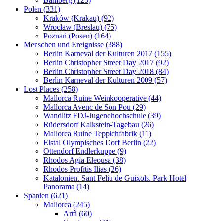
Bamberg (123)
Polen (331)
Kraków (Krakau) (92)
Wrocław (Breslau) (75)
Poznań (Posen) (164)
Menschen und Ereignisse (388)
Berlin Karneval der Kulturen 2017 (155)
Berlin Christopher Street Day 2017 (92)
Berlin Christopher Street Day 2018 (84)
Berlin Karneval der Kulturen 2009 (57)
Lost Places (258)
Mallorca Ruine Weinkooperative (44)
Mallorca Avenc de Son Pou (29)
Wandlitz FDJ-Jugendhochschule (39)
Rüdersdorf Kalkstein-Tagebau (26)
Mallorca Ruine Teppichfabrik (11)
Elstal Olympisches Dorf Berlin (22)
Ottendorf Endlerkuppe (9)
Rhodos Agia Eleousa (38)
Rhodos Profitis Ilias (26)
Katalonien. Sant Feliu de Guixols. Park Hotel
Panorama (14)
Spanien (621)
Mallorca (245)
Artà (60)