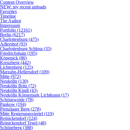
Content Overview
NEW: my recent uploads
Favorites
Timeline
The Author
Impressum
Portfolio (12161)
Berlin (6217)
Charlottenburg (475)
Adlershof (93)
Charlottenburg Schloss (35)
Friedrichshain (195)
Köpenick (86)
Kreuzberg (442)
Lichtenberg (125)
Marzahn-Hellersdorf (109)
Mitte (972)
Neukölln (130)
Neukölln Britz (72)
Neukölln Kindl (43)
Neukölln Körnerpark Lichtkunst (17)
Schöneweide (78)
Pankow (194)
Prenzlauer Berg (278)
Mitte Regierungsviertel (119)
Reinickendorf (124)
Reinickendorf Tegel (48)
Schöneberg (388)