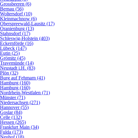
Grossbeeren (6)
Bernau (56)
Woltersdorf (10)
Kleinmachnow (6)
Oberspreewald-Lausitz (17)
Oranienburg (13)
Stahnsdorf (17)
Schleswig-Holstein (403)
Eckernförde (16)
Lübeck (147)
Eutin (25)
Grömitz (45)
Travemünde (14)
Neustadt i.H. (83)
Plön (32)
Burg auf Fehmarn (41)
Hamburg (160)
Hamburg (160)
Nordrhein-Westfalen (71)
Münster (71)
Niedersachsen (271)
Hannover (55)
Goslar (84)
Celle (132)
Hessen (265)
Frankfurt Main (34)
Fulda (173)
Neuhof (18)