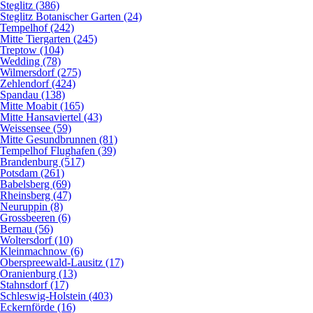
Steglitz (386)
Steglitz Botanischer Garten (24)
Tempelhof (242)
Mitte Tiergarten (245)
Treptow (104)
Wedding (78)
Wilmersdorf (275)
Zehlendorf (424)
Spandau (138)
Mitte Moabit (165)
Mitte Hansaviertel (43)
Weissensee (59)
Mitte Gesundbrunnen (81)
Tempelhof Flughafen (39)
Brandenburg (517)
Potsdam (261)
Babelsberg (69)
Rheinsberg (47)
Neuruppin (8)
Grossbeeren (6)
Bernau (56)
Woltersdorf (10)
Kleinmachnow (6)
Oberspreewald-Lausitz (17)
Oranienburg (13)
Stahnsdorf (17)
Schleswig-Holstein (403)
Eckernförde (16)