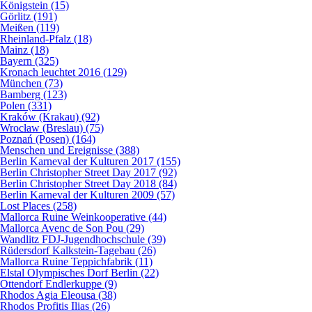
Königstein (15)
Görlitz (191)
Meißen (119)
Rheinland-Pfalz (18)
Mainz (18)
Bayern (325)
Kronach leuchtet 2016 (129)
München (73)
Bamberg (123)
Polen (331)
Kraków (Krakau) (92)
Wrocław (Breslau) (75)
Poznań (Posen) (164)
Menschen und Ereignisse (388)
Berlin Karneval der Kulturen 2017 (155)
Berlin Christopher Street Day 2017 (92)
Berlin Christopher Street Day 2018 (84)
Berlin Karneval der Kulturen 2009 (57)
Lost Places (258)
Mallorca Ruine Weinkooperative (44)
Mallorca Avenc de Son Pou (29)
Wandlitz FDJ-Jugendhochschule (39)
Rüdersdorf Kalkstein-Tagebau (26)
Mallorca Ruine Teppichfabrik (11)
Elstal Olympisches Dorf Berlin (22)
Ottendorf Endlerkuppe (9)
Rhodos Agia Eleousa (38)
Rhodos Profitis Ilias (26)