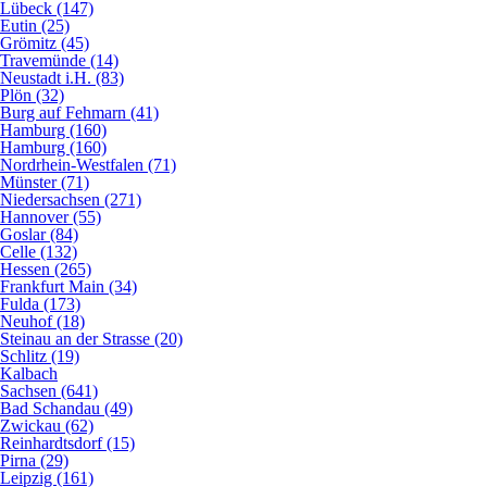
Lübeck (147)
Eutin (25)
Grömitz (45)
Travemünde (14)
Neustadt i.H. (83)
Plön (32)
Burg auf Fehmarn (41)
Hamburg (160)
Hamburg (160)
Nordrhein-Westfalen (71)
Münster (71)
Niedersachsen (271)
Hannover (55)
Goslar (84)
Celle (132)
Hessen (265)
Frankfurt Main (34)
Fulda (173)
Neuhof (18)
Steinau an der Strasse (20)
Schlitz (19)
Kalbach
Sachsen (641)
Bad Schandau (49)
Zwickau (62)
Reinhardtsdorf (15)
Pirna (29)
Leipzig (161)