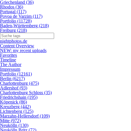
Griechenland (36)
Rhodos (36)
Portugal (117)
Povoa de Varzim (117)
Portfolio (11728)
Baden-Württemberg (218)
Freiburg (218)
nightphotos.de
Content Overview
NEW: my recent uploads
Favorites
Timeline
The Author
Impressum
Portfolio (12161)
Berlin (6217)
Charlottenburg (475)
Adlershof (93)
Charlottenburg Schloss (35)
Friedrichshain (195)
Köpenick (86)
Kreuzberg (442)
Lichtenberg (125)
Marzahn-Hellersdorf (109)
Mitte (972)
Neukölln (130)
Neukölln Britz (72)