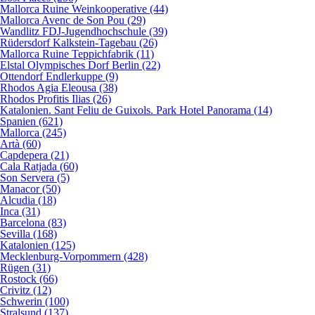
Mallorca Ruine Weinkooperative (44)
Mallorca Avenc de Son Pou (29)
Wandlitz FDJ-Jugendhochschule (39)
Rüdersdorf Kalkstein-Tagebau (26)
Mallorca Ruine Teppichfabrik (11)
Elstal Olympisches Dorf Berlin (22)
Ottendorf Endlerkuppe (9)
Rhodos Agia Eleousa (38)
Rhodos Profitis Ilias (26)
Katalonien. Sant Feliu de Guixols. Park Hotel Panorama (14)
Spanien (621)
Mallorca (245)
Artà (60)
Capdepera (21)
Cala Ratjada (60)
Son Servera (5)
Manacor (50)
Alcudia (18)
Inca (31)
Barcelona (83)
Sevilla (168)
Katalonien (125)
Mecklenburg-Vorpommern (428)
Rügen (31)
Rostock (66)
Crivitz (12)
Schwerin (100)
Stralsund (137)