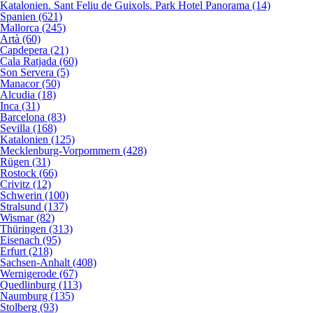
Katalonien. Sant Feliu de Guixols. Park Hotel Panorama (14)
Spanien (621)
Mallorca (245)
Artà (60)
Capdepera (21)
Cala Ratjada (60)
Son Servera (5)
Manacor (50)
Alcudia (18)
Inca (31)
Barcelona (83)
Sevilla (168)
Katalonien (125)
Mecklenburg-Vorpommern (428)
Rügen (31)
Rostock (66)
Crivitz (12)
Schwerin (100)
Stralsund (137)
Wismar (82)
Thüringen (313)
Eisenach (95)
Erfurt (218)
Sachsen-Anhalt (408)
Wernigerode (67)
Quedlinburg (113)
Naumburg (135)
Stolberg (93)