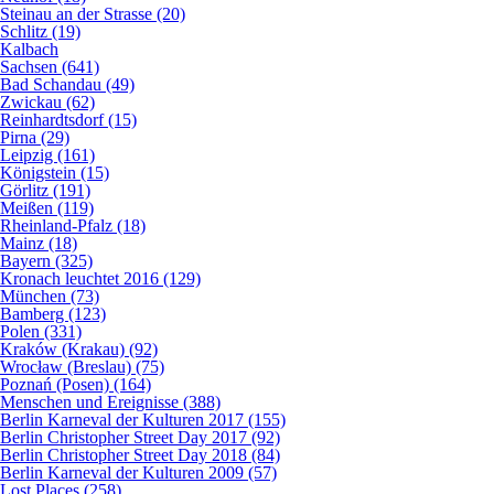
Steinau an der Strasse (20)
Schlitz (19)
Kalbach
Sachsen (641)
Bad Schandau (49)
Zwickau (62)
Reinhardtsdorf (15)
Pirna (29)
Leipzig (161)
Königstein (15)
Görlitz (191)
Meißen (119)
Rheinland-Pfalz (18)
Mainz (18)
Bayern (325)
Kronach leuchtet 2016 (129)
München (73)
Bamberg (123)
Polen (331)
Kraków (Krakau) (92)
Wrocław (Breslau) (75)
Poznań (Posen) (164)
Menschen und Ereignisse (388)
Berlin Karneval der Kulturen 2017 (155)
Berlin Christopher Street Day 2017 (92)
Berlin Christopher Street Day 2018 (84)
Berlin Karneval der Kulturen 2009 (57)
Lost Places (258)