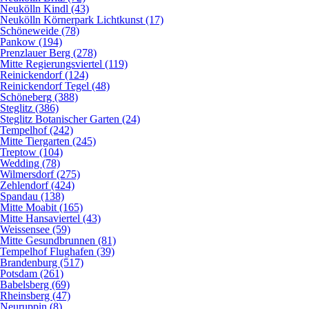
Neukölln Kindl (43)
Neukölln Körnerpark Lichtkunst (17)
Schöneweide (78)
Pankow (194)
Prenzlauer Berg (278)
Mitte Regierungsviertel (119)
Reinickendorf (124)
Reinickendorf Tegel (48)
Schöneberg (388)
Steglitz (386)
Steglitz Botanischer Garten (24)
Tempelhof (242)
Mitte Tiergarten (245)
Treptow (104)
Wedding (78)
Wilmersdorf (275)
Zehlendorf (424)
Spandau (138)
Mitte Moabit (165)
Mitte Hansaviertel (43)
Weissensee (59)
Mitte Gesundbrunnen (81)
Tempelhof Flughafen (39)
Brandenburg (517)
Potsdam (261)
Babelsberg (69)
Rheinsberg (47)
Neuruppin (8)